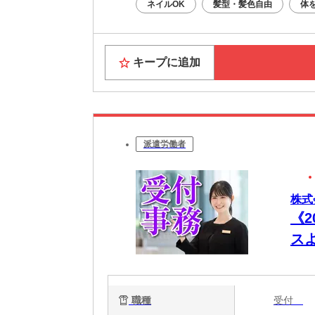
ネイルOK
髪型・髪色自由
体
キープに追加
派遣労働者
株式
《
ス
験O
職種
受付