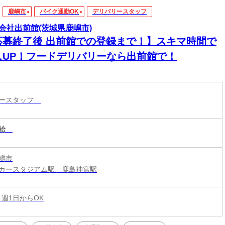
鹿嶋市
バイク通勤OK
デリバリースタッフ
会社出前館(茨城県鹿嶋市)
応募終了後 出前館での登録まで！】スキマ時間で
入UP！フードデリバリーなら出前館で！
リースタッフ
給
嶋市
カースタジアム駅、鹿島神宮駅
 週1日からOK