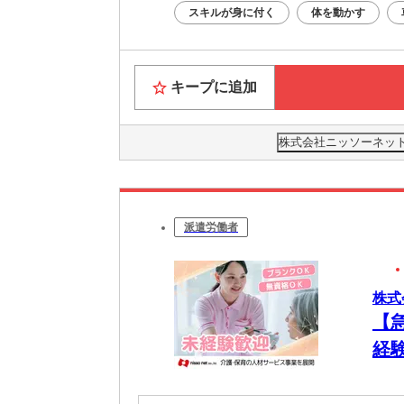
スキルが身に付く
体を動かす
キープに追加
株式会社ニッソーネット 
派遣労働者
株式
【
経験