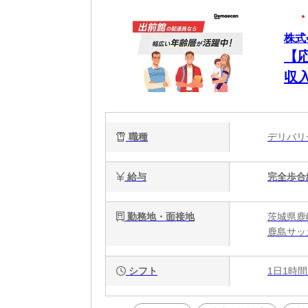
株式
【
収
職種
デリバ
給与
完全歩合
勤務地・面接地
茨城県鹿
鹿島サッ
シフト
1日1時間