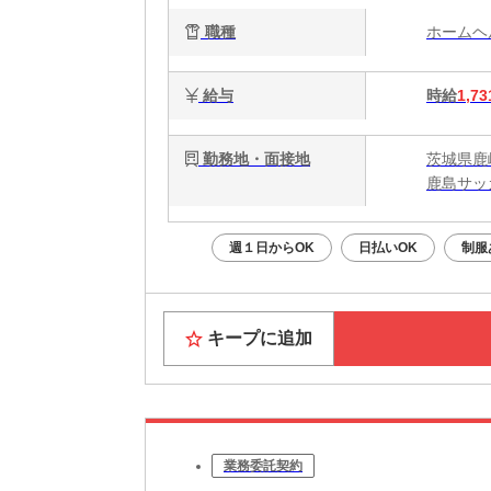
職種
ホーム
給与
時給
1,73
勤務地・面接地
茨城県鹿
鹿島サッ
週１日からOK
日払いOK
制服
キープに追加
業務委託契約