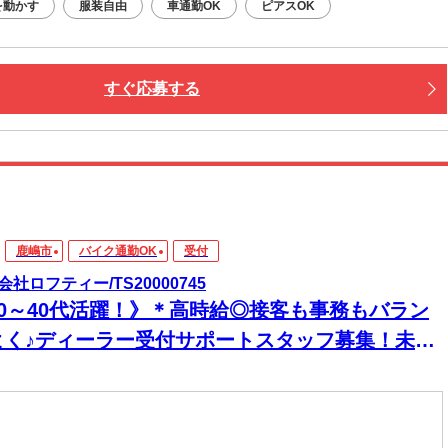
を動かす
服装自由
車通勤OK
ピアスOK
すぐ応募する
鹿嶋市
バイク通勤OK
受付
会社ロフティー/TS20000745
20～40代活躍！》＊高時給◎接客も事務もバラン
よく♪ディーラー受付サポートスタッフ募集！未経
K/ネイルOK/茨城県鹿嶋市長栖