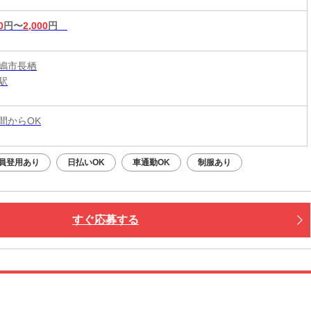
0
円〜
2,000
円
嶋市長栖
駅
時間からOK
員登用あり
日払いOK
車通勤OK
制服あり
すぐ応募する