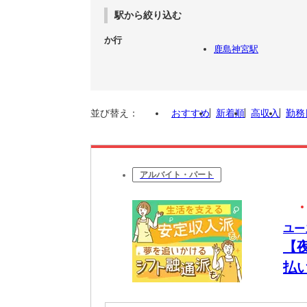
駅から絞り込む
か行
鹿島神宮駅
並び替え：
おすすめ
新着順
高収入
勤務
アルバイト・パート
ユー
【
払
将