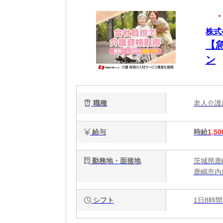
株式
【
ン
職種
老人介
給与
時給
1,50
勤務地・面接地
茨城県鹿
鹿嶋市内
シフト
1日8時間