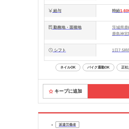
給与
時給
1,60
勤務地・面接地
茨城県鹿
鹿島神宮
シフト
1日7.5
ネイルOK
バイク通勤OK
正社
キープに追加
派遣労働者