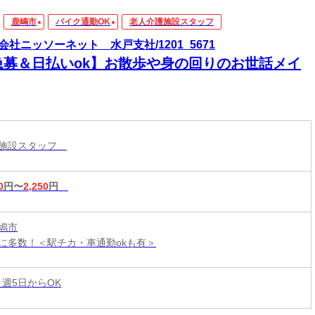
鹿嶋市
バイク通勤OK
老人介護施設スタッフ
会社ニッソーネット 水戸支社/1201_5671
急募＆日払いok】お散歩や身の回りのお世話メイ
護施設スタッフ
0
円〜
2,250
円
嶋市
に多数！＜駅チカ・車通勤okも有＞
 週5日からOK