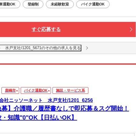
車通勤OK
登録制
未経験歓迎
バイク通勤OK
すぐ応募する
水戸支社/1201_5671のその他の求人を見る
鹿嶋市
バイク通勤OK
施設・サービス系
会社ニッソーネット 水戸支社/1201_6256
急募】介護職／履歴書なしで即応募＆スグ開始！
・知識"0"OK【日払いOK】