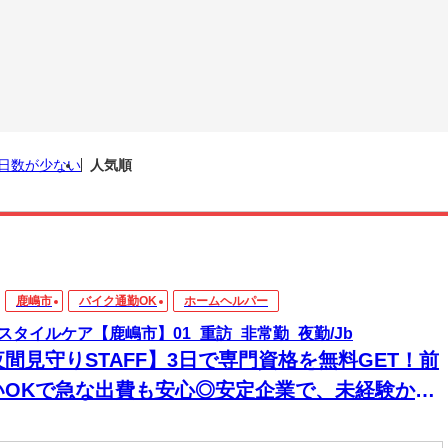
日数が少ない
人気順
鹿嶋市
バイク通勤OK
ホームヘルパー
スタイルケア【鹿嶋市】01_重訪_非常勤_夜勤/Jb
夜間見守りSTAFF】3日で専門資格を無料GET！前
いOKで急な出費も安心◎安定企業で、未経験から
来役立つスキルと高収入をその手に！