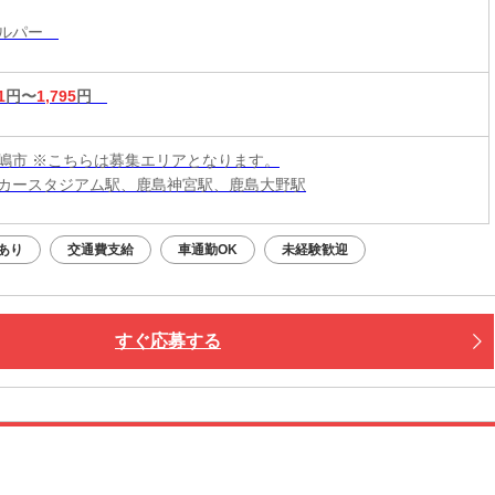
ヘルパー
1
円〜
1,795
円
嶋市 ※こちらは募集エリアとなります。
カースタジアム駅、鹿島神宮駅、鹿島大野駅
あり
交通費支給
車通勤OK
未経験歓迎
すぐ応募する