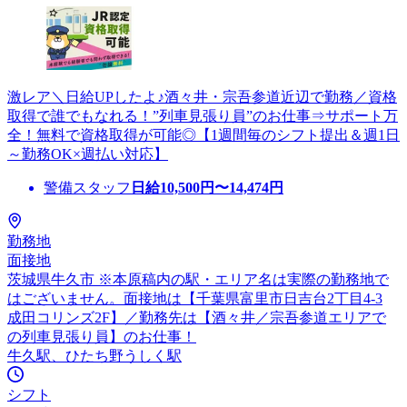
激レア＼日給UPしたよ♪酒々井・宗吾参道近辺で勤務／資格
取得で誰でもなれる！”列車見張り員”のお仕事⇒サポート万
全！無料で資格取得が可能◎【1週間毎のシフト提出＆週1日
～勤務OK×週払い対応】
警備スタッフ
日給
10,500
円〜
14,474
円
勤務地
面接地
茨城県牛久市 ※本原稿内の駅・エリア名は実際の勤務地で
はございません。面接地は【千葉県富里市日吉台2丁目4-3
成田コリンズ2F】／勤務先は【酒々井／宗吾参道エリアで
の列車見張り員】のお仕事！
牛久駅、ひたち野うしく駅
シフト