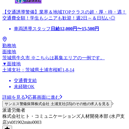
【交通誘導警備】業界＆地域TOPクラスの超・厚・待・遇！
交通費全額！学生もシニアも歓迎！週2日～＆日払い◎
車両誘導スタッフ
日給
12,000
円〜
15,500
円
勤務地
面接地
茨城県牛久市 ※こちらは募集エリアの一例です。
▼面接地
土浦支社：茨城県土浦市桜町1-8-14
交通費支給
未経験OK
詳細を見る
応募画面に進む
サンエス警備保障株式会社 土浦支社(15)のその他の求人を見る
派遣労働者
株式会社ヒト・コミュニケーションズ人材開発本部 (水戸支
店)/s0f1902mito0003