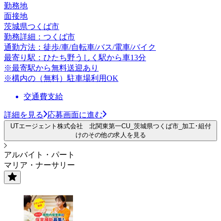
勤務地
面接地
茨城県つくば市
勤務詳細：つくば市
通勤方法：徒歩/車/自転車/バス/電車/バイク
最寄り駅：ひたち野うしく駅から車13分
※最寄駅から無料送迎あり
※構内の（無料）駐車場利用OK
交通費支給
詳細を見る
応募画面に進む
UTエージェント株式会社 北関東第一CU_茨城県つくば市_加工･組付
けのその他の求人を見る
アルバイト・パート
マリア・ナーサリー