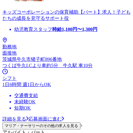
キッズコーポレーションの保育補助【パート】求人！子ども
たちの成長を見守るサポート役
幼児教育スタッフ
時給
1,100
円〜
1,300
円
勤務地
面接地
茨城県牛久市猪子町896番地
つくば牛久I.Cより車約5分 牛久駅 車10分
シフト
1日6時間 週1日からOK
交通費支給
未経験OK
短期OK
詳細を見る
応募画面に進む
マリア・ナーサリーのその他の求人を見る
アルバイト・パート