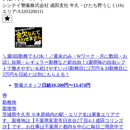
シンテイ警備株式会社 成田支社 牛久・ひたち野うしく(16)
エリア/A3203200111
＼週0回勤務でもOK！／週末のみ・Wワーク・月に数回・お
試し短期・レギュラー勤務など超自由！1週間毎の自由シフ
トで働きやすい＆続けやすい♪15勤務目に2万円＆30勤務目に
3万円を日給とは別にもらえる！
警備スタッフ
日給
10,500
円〜
13,474
円
勤務地
面接地
茨城県牛久市 ※本原稿内の駅・エリア名は募集エリアで
す。面接地は【千葉県富里市日吉台2丁目4-3 成田コリンズ
2F】です。お仕事は千葉県と都内を中心に毎日ご用意中で