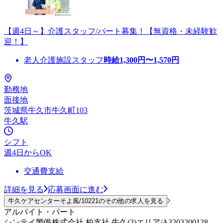
【週4日～】介護スタッフ/パート募集！【無資格・未経験歓
迎！】
老人介護施設スタッフ
時給
1,300
円〜
1,570
円
勤務地
面接地
茨城県牛久市牛久町103
牛久駅
シフト
週4日からOK
交通費支給
詳細を見る
応募画面に進む
牛久ケアセンターそよ風/10221のその他の求人を見る
アルバイト・パート
シンテイ警備株式会社 柏支社 牛久(2)エリア/A3203200128