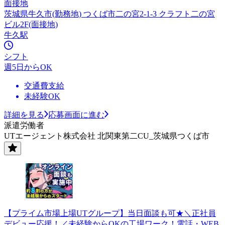
面接地
茨城県牛久市(勤務地) つくば市二の宮2-1-3 クラフト二の宮
ビル2F(面接地)
牛久駅
シフト
週5日からOK
交通費支給
未経験OK
詳細を見る
応募画面に進む
派遣労働者
UTエージェント株式会社 北関東第二CU_茨城県つくば市
【プライム市場上場UTグループ】当日面談も可★＼正社員
デビュー応援！／未経験からOKの工場ワーク！電話・WEB