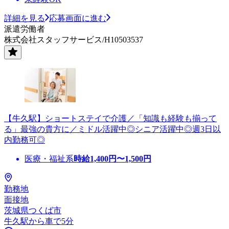
詳細を見る
応募画面に進む
派遣労働者
株式会社スタッフサービス/H10503537
【牛久駅】ショートステイで介護／「知識も経験も揃って
る」最強の貴方に／ミドル活躍中◎シニア活躍中◎週3日以
内勤務可◎
医療・福祉系
時給
1,400
円〜
1,500
円
勤務地
面接地
茨城県つくば市
牛久駅から車で5分