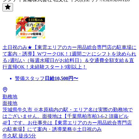
土日祝のみ★【東雲エリアのカー用品総合専門店の駐車場に
て案内・誘導】WワークOK！1週間ごとにシフトを決められ
る♪週払い（毎週水曜日がお給料日）＆交通費全額支給＆直
行直帰OK！未経験スタート9割以上！
警備スタッフ
日給
10,500
円〜
勤務地
面接地
茨城県牛久市 ※本原稿内の駅・エリア名は実際の勤務地で
はございません。面接地は【千葉県柏市柏3-6-2 須藤ビル
4F】です。お仕事先は【東雲エリアのカー用品総合専門店
の駐車場】にて案内・誘導業務※土日祝のみ
牛久駅 徒歩5分