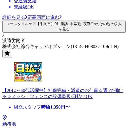
交通費支給
未経験OK
詳細を見る
応募画面に進む
ユースタイルケア【牛久市】01_重訪_非常勤_夜勤/Jbのその他の求人
を見る
派遣労働者
株式会社綜合キャリアオプション(1314GH0803G10★1-N)
【20代～40代活躍中】社保完備・派遣のお仕事☆週5で働け
る☆メッシュフェンスの設備監視/日払いOK
組立スタッフ
時給
1,350
円〜
勤務地