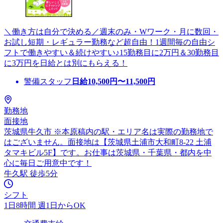
＼働き方は自分で決める／週末のみ・Wワーク・月に数回・
お試し短期・レギュラー勤務など超自由！1週間毎の自由シ
フトで働きやすい＆続けやすい♪15勤務目に2万円＆30勤務目
に3万円を日給とは別にもらえる！
警備スタッフ
日給
10,500
円〜
11,500
円
勤務地
面接地
茨城県牛久市 ※本原稿内の駅・エリア名は実際の勤務地で
はございません。面接地は【茨城県土浦市大和町8-22 土浦
タマキビル5F】です。お仕事は茨城県・千葉県・都内を中
心に毎日ご用意中です！
牛久駅 徒歩5分
シフト
1日8時間 週1日からOK