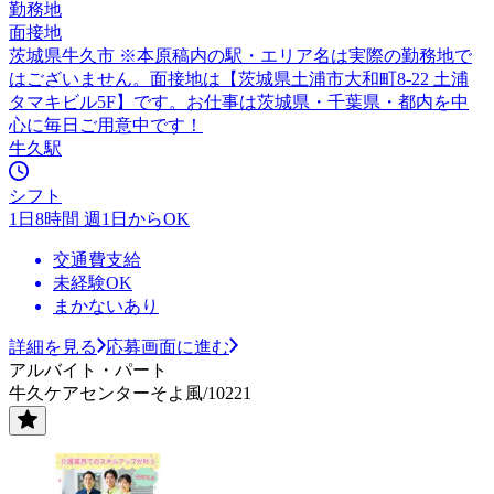
勤務地
面接地
茨城県牛久市 ※本原稿内の駅・エリア名は実際の勤務地で
はございません。面接地は【茨城県土浦市大和町8-22 土浦
タマキビル5F】です。お仕事は茨城県・千葉県・都内を中
心に毎日ご用意中です！
牛久駅
シフト
1日8時間 週1日からOK
交通費支給
未経験OK
まかないあり
詳細を見る
応募画面に進む
アルバイト・パート
牛久ケアセンターそよ風/10221