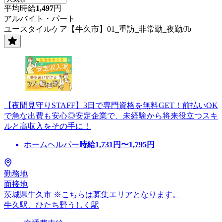
平均時給
1,497
円
アルバイト・パート
ユースタイルケア【牛久市】01_重訪_非常勤_夜勤/Jb
【夜間見守りSTAFF】3日で専門資格を無料GET！前払いOK
で急な出費も安心◎安定企業で、未経験から将来役立つスキ
ルと高収入をその手に！
ホームヘルパー
時給
1,731
円〜
1,795
円
勤務地
面接地
茨城県牛久市 ※こちらは募集エリアとなります。
牛久駅、ひたち野うしく駅