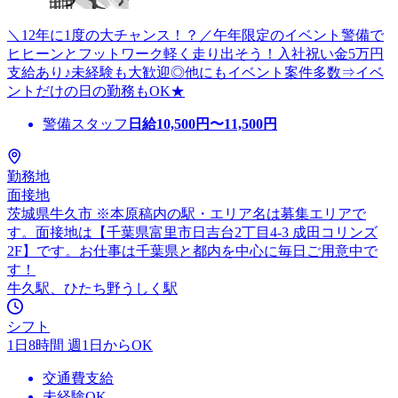
＼12年に1度の大チャンス！？／午年限定のイベント警備で
ヒヒーンとフットワーク軽く走り出そう！入社祝い金5万円
支給あり♪未経験も大歓迎◎他にもイベント案件多数⇒イベ
ントだけの日の勤務もOK★
警備スタッフ
日給
10,500
円〜
11,500
円
勤務地
面接地
茨城県牛久市 ※本原稿内の駅・エリア名は募集エリアで
す。面接地は【千葉県富里市日吉台2丁目4-3 成田コリンズ
2F】です。お仕事は千葉県と都内を中心に毎日ご用意中で
す！
牛久駅、ひたち野うしく駅
シフト
1日8時間 週1日からOK
交通費支給
未経験OK