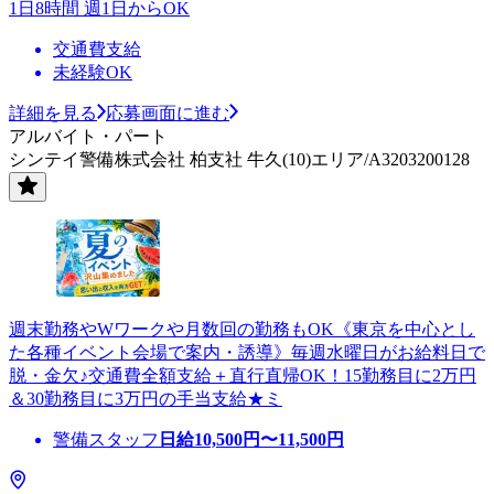
1日8時間 週1日からOK
交通費支給
未経験OK
詳細を見る
応募画面に進む
アルバイト・パート
シンテイ警備株式会社 柏支社 牛久(10)エリア/A3203200128
週末勤務やWワークや月数回の勤務もOK《東京を中心とし
た各種イベント会場で案内・誘導》毎週水曜日がお給料日で
脱・金欠♪交通費全額支給＋直行直帰OK！15勤務目に2万円
＆30勤務目に3万円の手当支給★ミ
警備スタッフ
日給
10,500
円〜
11,500
円