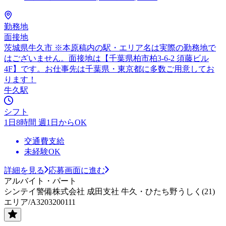
勤務地
面接地
茨城県牛久市 ※本原稿内の駅・エリア名は実際の勤務地で
はございません。面接地は【千葉県柏市柏3-6-2 須藤ビル
4F】です。お仕事先は千葉県・東京都に多数ご用意してお
ります！
牛久駅
シフト
1日8時間 週1日からOK
交通費支給
未経験OK
詳細を見る
応募画面に進む
アルバイト・パート
シンテイ警備株式会社 成田支社 牛久・ひたち野うしく(21)
エリア/A3203200111