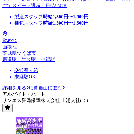
にてスピード選考！日払いOK
製造スタッフ
時給
1,300
円〜
1,600
円
梱包スタッフ
時給
1,300
円〜
1,600
円
勤務地
面接地
茨城県つくば市
宗道駅、牛久駅、小絹駅
交通費支給
未経験OK
詳細を見る
応募画面に進む
アルバイト・パート
サンエス警備保障株式会社 土浦支社(15)