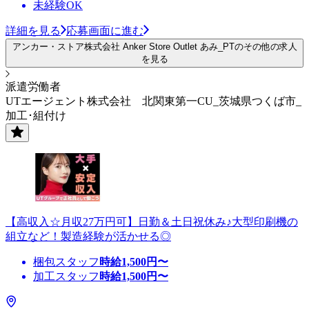
未経験OK
詳細を見る
応募画面に進む
アンカー・ストア株式会社 Anker Store Outlet あみ_PTのその他の求人
を見る
派遣労働者
UTエージェント株式会社 北関東第一CU_茨城県つくば市_
加工･組付け
【高収入☆月収27万円可】日勤＆土日祝休み♪大型印刷機の
組立など！製造経験が活かせる◎
梱包スタッフ
時給
1,500
円〜
加工スタッフ
時給
1,500
円〜