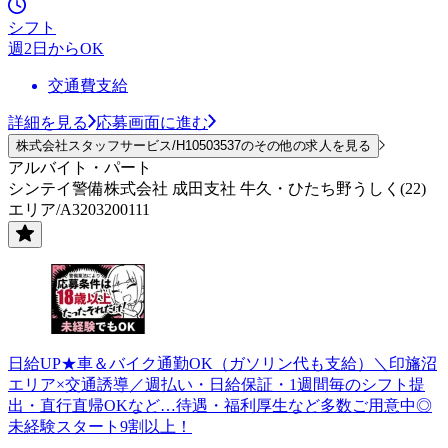
シフト
週2日からOK
交通費支給
詳細を見る
応募画面に進む
株式会社スタッフサービス/H10503537のその他の求人を見る
アルバイト・パート
シンテイ警備株式会社 成田支社 牛久・ひたち野うしく(22)
エリア/A3203200111
日給UP★車＆バイク通勤OK（ガソリン代も支給）＼印旛沼
エリア×交通誘導／週払い・日給保証・1週間毎のシフト提
出・直行直帰OKなど…待遇・福利厚生など多数ご用意中◎
未経験スタート9割以上！