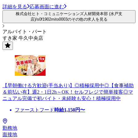
詳細を見る
応募画面に進む
株式会社ヒト・コミュニケーションズ人材開発本部 (水戸支
店)/s0f1902mito0003のその他の求人を見る
アルバイト・パート
すき家 牛久中央店
【早朝働ける方歓迎(手当あり)】◎積極採用中◎【食事補助
＆前払い有】週2・1日2h～OK！セルフレジで簡単接客◎マ
ニュアル完備で初バイト・未経験も安心！積極採用中
ファーストフード
時給
1,150
円〜
勤務地
面接地