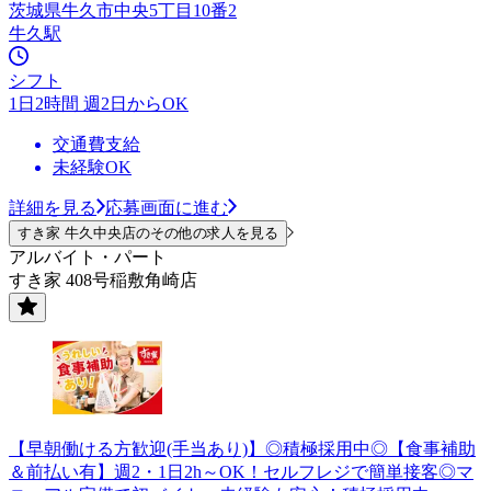
茨城県牛久市中央5丁目10番2
牛久駅
シフト
1日2時間 週2日からOK
交通費支給
未経験OK
詳細を見る
応募画面に進む
すき家 牛久中央店のその他の求人を見る
アルバイト・パート
すき家 408号稲敷角崎店
【早朝働ける方歓迎(手当あり)】◎積極採用中◎【食事補助
＆前払い有】週2・1日2h～OK！セルフレジで簡単接客◎マ