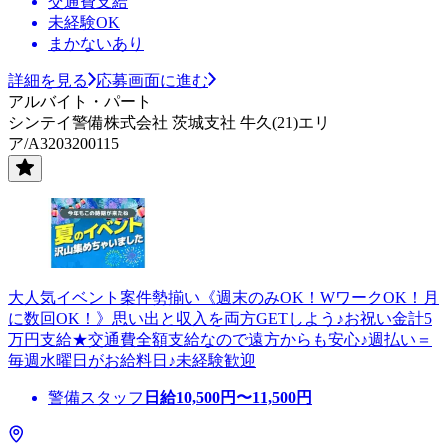
交通費支給
未経験OK
まかないあり
詳細を見る
応募画面に進む
アルバイト・パート
シンテイ警備株式会社 茨城支社 牛久(21)エリ
ア/A3203200115
大人気イベント案件勢揃い《週末のみOK！WワークOK！月
に数回OK！》思い出と収入を両方GETしよう♪お祝い金計5
万円支給★交通費全額支給なので遠方からも安心♪週払い＝
毎週水曜日がお給料日♪未経験歓迎
警備スタッフ
日給
10,500
円〜
11,500
円