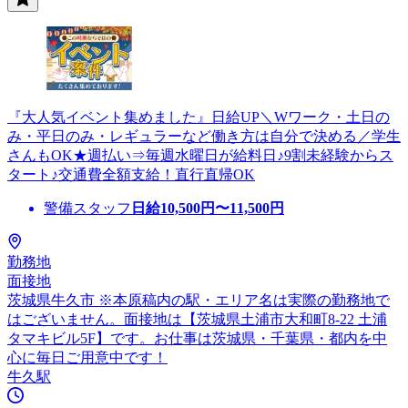
『大人気イベント集めました』日給UP＼Wワーク・土日の
み・平日のみ・レギュラーなど働き方は自分で決める／学生
さんもOK★週払い⇒毎週水曜日が給料日♪9割未経験からス
タート♪交通費全額支給！直行直帰OK
警備スタッフ
日給
10,500
円〜
11,500
円
勤務地
面接地
茨城県牛久市 ※本原稿内の駅・エリア名は実際の勤務地で
はございません。面接地は【茨城県土浦市大和町8-22 土浦
タマキビル5F】です。お仕事は茨城県・千葉県・都内を中
心に毎日ご用意中です！
牛久駅