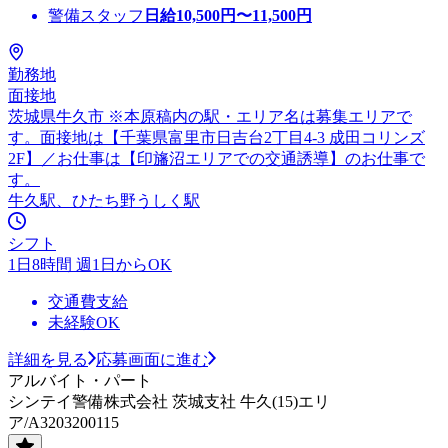
警備スタッフ
日給
10,500
円〜
11,500
円
勤務地
面接地
茨城県牛久市 ※本原稿内の駅・エリア名は募集エリアで
す。面接地は【千葉県富里市日吉台2丁目4-3 成田コリンズ
2F】／お仕事は【印旛沼エリアでの交通誘導】のお仕事で
す。
牛久駅、ひたち野うしく駅
シフト
1日8時間 週1日からOK
交通費支給
未経験OK
詳細を見る
応募画面に進む
アルバイト・パート
シンテイ警備株式会社 茨城支社 牛久(15)エリ
ア/A3203200115