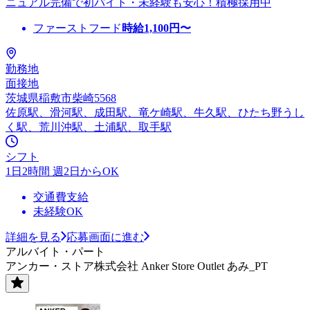
ニュアル完備で初バイト・未経験も安心！積極採用中
ファーストフード
時給
1,100
円〜
勤務地
面接地
茨城県稲敷市柴崎5568
佐原駅、滑河駅、成田駅、竜ケ崎駅、牛久駅、ひたち野うし
く駅、荒川沖駅、土浦駅、取手駅
シフト
1日2時間 週2日からOK
交通費支給
未経験OK
詳細を見る
応募画面に進む
アルバイト・パート
アンカー・ストア株式会社 Anker Store Outlet あみ_PT