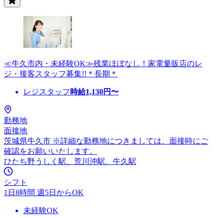
≪牛久市内・未経験OK≫残業ほぼなし！家電量販店のレ
ジ・接客スタッフ募集!!＊長期＊
レジスタッフ
時給
1,130
円〜
勤務地
面接地
茨城県牛久市 ※詳細な勤務地につきましては、面接時にご
確認をお願いいたします。
ひたち野うしく駅、荒川沖駅、牛久駅
シフト
1日8時間 週5日からOK
未経験OK