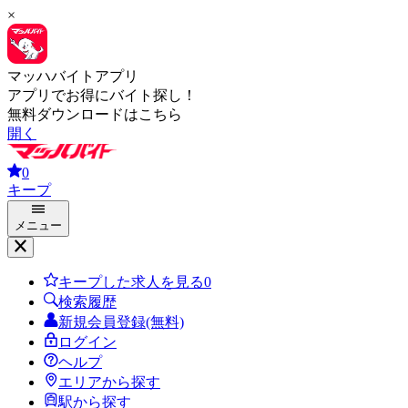
×
マッハバイトアプリ
アプリでお得にバイト探し！
無料ダウンロードはこちら
開く
0
キープ
メニュー
キープした求人を見る
0
検索履歴
新規会員登録(無料)
ログイン
ヘルプ
エリアから探す
駅から探す