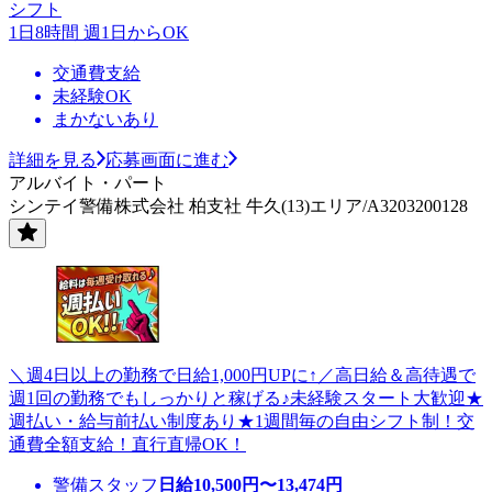
シフト
1日8時間 週1日からOK
交通費支給
未経験OK
まかないあり
詳細を見る
応募画面に進む
アルバイト・パート
シンテイ警備株式会社 柏支社 牛久(13)エリア/A3203200128
＼週4日以上の勤務で日給1,000円UPに↑／高日給＆高待遇で
週1回の勤務でもしっかりと稼げる♪未経験スタート大歓迎★
週払い・給与前払い制度あり★1週間毎の自由シフト制！交
通費全額支給！直行直帰OK！
警備スタッフ
日給
10,500
円〜
13,474
円