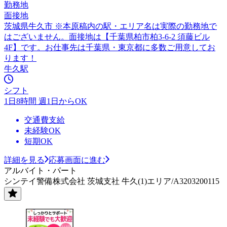
勤務地
面接地
茨城県牛久市 ※本原稿内の駅・エリア名は実際の勤務地で
はございません。面接地は【千葉県柏市柏3-6-2 須藤ビル
4F】です。お仕事先は千葉県・東京都に多数ご用意してお
ります！
牛久駅
シフト
1日8時間 週1日からOK
交通費支給
未経験OK
短期OK
詳細を見る
応募画面に進む
アルバイト・パート
シンテイ警備株式会社 茨城支社 牛久(1)エリア/A3203200115