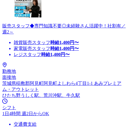
販売スタッフ◆専門知識不要◎未経験さん活躍中！社割有／
週2～
雑貨販売スタッフ
時給
1,400
円〜
家電販売スタッフ
時給
1,400
円〜
レジスタッフ
時給
1,400
円〜
勤務地
面接地
茨城県稲敷郡阿見町阿見町よしわら4丁目1-1 あみプレミア
ム・アウトレット
ひたち野うしく駅、荒川沖駅、牛久駅
シフト
1日4時間 週2日からOK
交通費支給