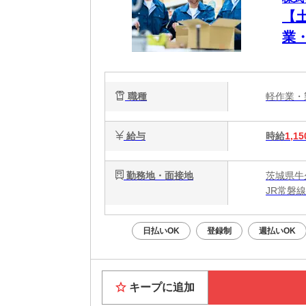
【
業
職種
軽作業
給与
時給
1,15
勤務地・面接地
茨城県牛
JR常磐
日払いOK
登録制
週払いOK
キープに追加