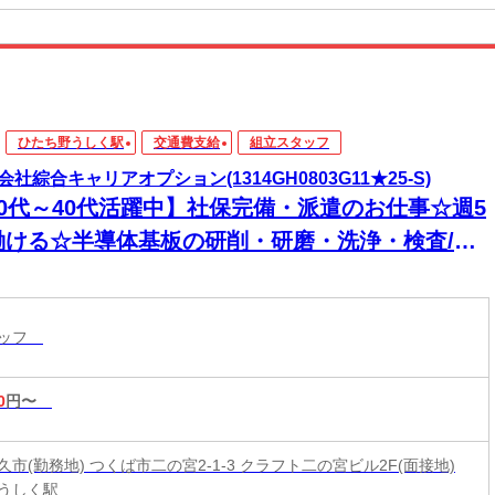
ひたち野うしく駅
交通費支給
組立スタッフ
会社綜合キャリアオプション(1314GH0803G11★25-S)
20代～40代活躍中】社保完備・派遣のお仕事☆週5
働ける☆半導体基板の研削・研磨・洗浄・検査/日
OK
タッフ
0
円〜
市(勤務地) つくば市二の宮2-1-3 クラフト二の宮ビル2F(面接地)
うしく駅