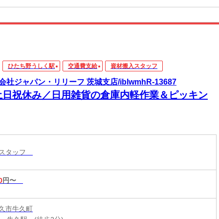
ひたち野うしく駅
交通費支給
資材搬入スタッフ
会社ジャパン・リリーフ 茨城支店/iblwmhR-13687
土日祝休み／日用雑貨の倉庫内軽作業＆ピッキン
入スタッフ
0
円〜
久市牛久町