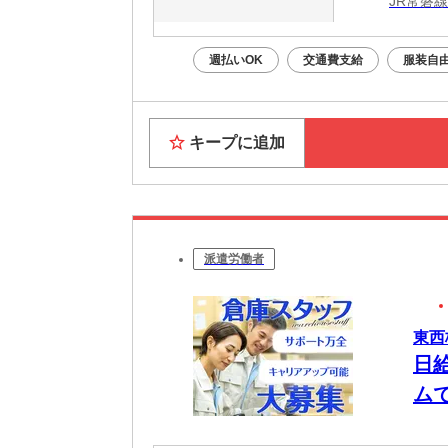
JR常磐
週払いOK
交通費支給
服装自
キープに追加
派遣労働者
東西
日給
ム