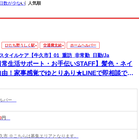
日数が少ない
人気順
ひたち野うしく駅
交通費支給
ホームヘルパー
スタイルケア【牛久市】01_重訪_非常勤_日勤/Ja
日常生活サポート・お手伝いSTAFF】髪色・ネイ
自由！家事感覚でゆとりあり★LINEで即相談でき
→安心！週1～＆残業なしで私生活両立◎
ヘルパー
0
円
久市 ※こちらは募集エリアとなります。