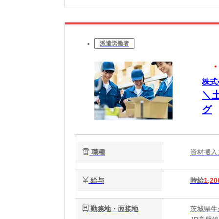
派遣労働者
株式
＼
グ
職種
資材搬
給与
時給
1,20
勤務地・面接地
茨城県牛