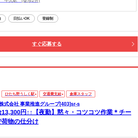
線 牛久駅 (徒歩2分)
由
日払いOK
登録制
すぐ応募する
ひたち野うしく駅
交通費支給
倉庫スタッフ
株式会社 事業推進グループ[403]sr-s
13,300円↑↑【夜勤】黙々・コツコツ作業＊チー
で荷物の仕分け