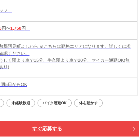
タッフ
0
円〜
1,750
円
敷郡阿見町よしわら ※こちらは勤務エリアになります。詳しくは求
確認ください。
うしく駅より車で15分、牛久駅より車で20分、マイカー通勤OK(無
あり)
 週5日からOK
未経験歓迎
バイク通勤OK
体を動かす
すぐ応募する