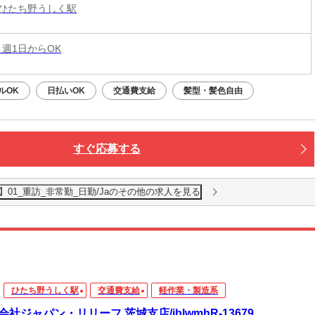
ひたち野うしく駅
 週1日からOK
ルOK
日払いOK
交通費支給
髪型・髪色自由
すぐ応募する
01_重訪_非常勤_日勤/Jaのその他の求人を見る
ひたち野うしく駅
交通費支給
軽作業・製造系
会社ジャパン・リリーフ 茨城支店/iblwmhR-13679