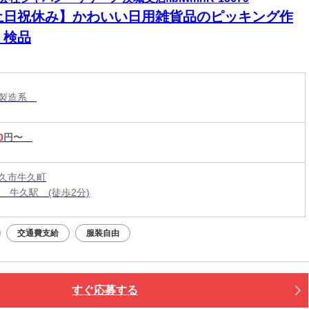
土日祝休み】かわいい日用雑貨品のピッキング作
・検品
・製造系
0
円〜
久市牛久町
線 牛久駅 (徒歩2分)
交通費支給
服装自由
すぐ応募する