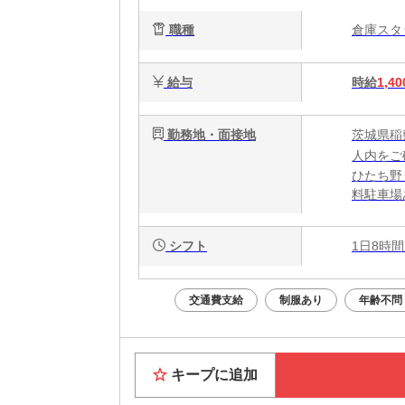
職種
倉庫ス
給与
時給
1,40
勤務地・面接地
茨城県稲
人内をご
ひたち野
料駐車場
シフト
1日8時間
交通費支給
制服あり
年齢不問
キープに追加