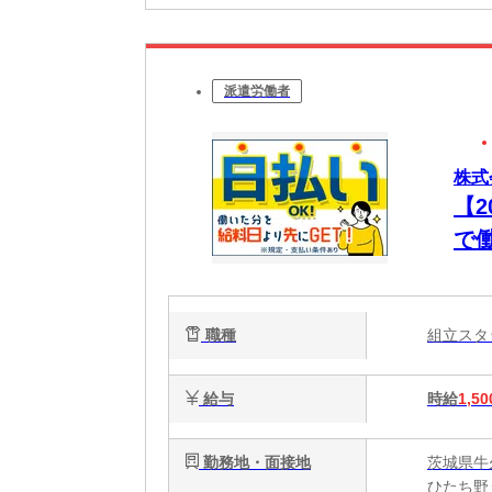
派遣労働者
株式
【
で
払い
職種
組立ス
給与
時給
1,50
勤務地・面接地
茨城県牛久
ひたち野