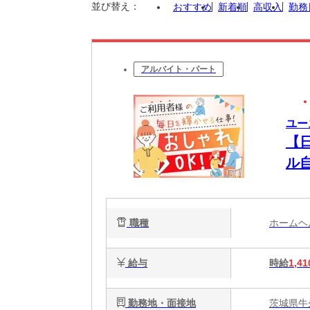
並び替え：
おすすめ
新着順
高収入
勤務
アルバイト・パート
ユー
【
ル
る
職種
ホーム
給与
時給
1,41
勤務地・面接地
茨城県牛