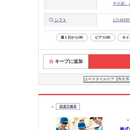
牛久駅、
シフト
1日4時間
週１日からOK
ピアスOK
ネイ
キープに追加
ユースタイルケア【牛久市】
派遣労働者
株式