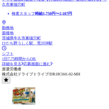
久市東猯穴町
検査スタッフ
時給
1,750
円〜
2,187
円
勤務地
面接地
茨城県牛久市東猯穴町
ひたち野うしく駅、荒川沖駅
シフト
1日7.75時間からOK
詳細を見る
応募画面に進む
派遣労働者
株式会社ドライブトライブ/DR:HC041-02-MH