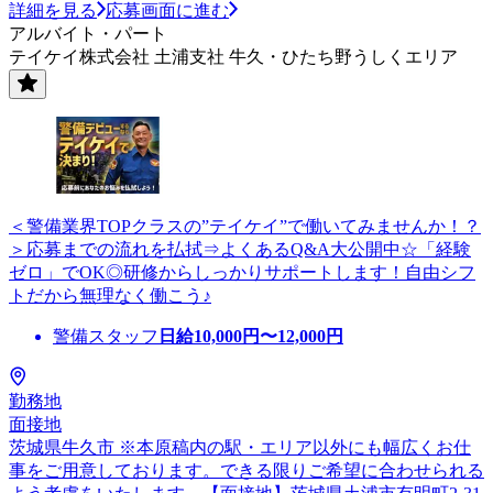
詳細を見る
応募画面に進む
アルバイト・パート
テイケイ株式会社 土浦支社 牛久・ひたち野うしくエリア
＜警備業界TOPクラスの”テイケイ”で働いてみませんか！？
＞応募までの流れを払拭⇒よくあるQ&A大公開中☆「経験
ゼロ」でOK◎研修からしっかりサポートします！自由シフ
トだから無理なく働こう♪
警備スタッフ
日給
10,000
円〜
12,000
円
勤務地
面接地
茨城県牛久市 ※本原稿内の駅・エリア以外にも幅広くお仕
事をご用意しております。できる限りご希望に合わせられる