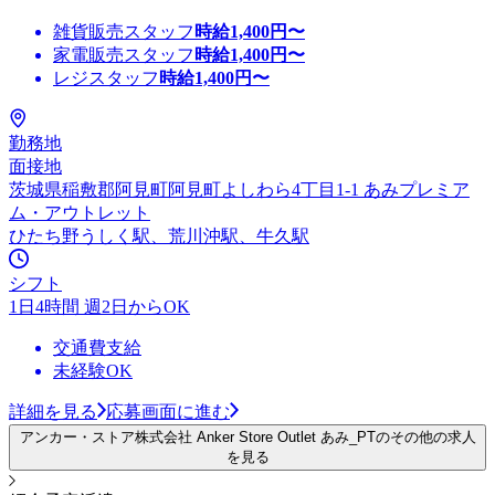
雑貨販売スタッフ
時給
1,400
円〜
家電販売スタッフ
時給
1,400
円〜
レジスタッフ
時給
1,400
円〜
勤務地
面接地
茨城県稲敷郡阿見町阿見町よしわら4丁目1-1 あみプレミア
ム・アウトレット
ひたち野うしく駅、荒川沖駅、牛久駅
シフト
1日4時間 週2日からOK
交通費支給
未経験OK
詳細を見る
応募画面に進む
アンカー・ストア株式会社 Anker Store Outlet あみ_PTのその他の求人
を見る