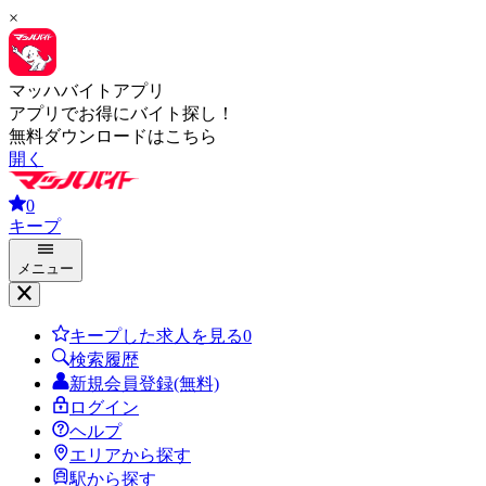
×
マッハバイトアプリ
アプリでお得にバイト探し！
無料ダウンロードはこちら
開く
0
キープ
メニュー
キープした求人を見る
0
検索履歴
新規会員登録(無料)
ログイン
ヘルプ
エリアから探す
駅から探す