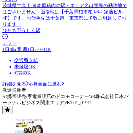
茨城県牛久市 ※本原稿内の駅・エリア名は実際の勤務地で
はございません。面接地は【千葉県柏市柏3-6-2 須藤ビル
4F】です。お仕事先は千葉県・東京都に多数ご用意してお
ります！
ひたち野うしく駅
シフト
1日8時間 週1日からOK
交通費支給
未経験OK
短期OK
詳細を見る
応募画面に進む
派遣労働者
≪携帯販売/家電量販店のドコモコーナー≫(株式会社日本パ
ーソナルビジネス関東エリア)/KT01_01911