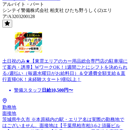
アルバイト・パート
シンテイ警備株式会社 柏支社 ひたち野うしく(2)エリ
ア/A3203200128
土日祝のみ★【東雲エリアのカー用品総合専門店の駐車場に
て案内・誘導】WワークOK！1週間ごとにシフトを決められ
る♪週払い（毎週水曜日がお給料日）＆交通費全額支給＆直
行直帰OK！未経験スタート9割以上！
警備スタッフ
日給
10,500
円〜
勤務地
面接地
茨城県牛久市 ※本原稿内の駅・エリア名は実際の勤務地で
はございません。面接地は【千葉県柏市柏3-6-2 須藤ビル