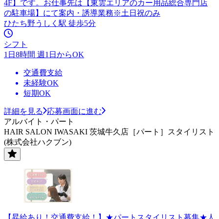
4F】です。お仕事先は【東雲エリアのカー用品総合専門店
の駐車場】にて案内・誘導業務※土日祝のみ
ひたち野うしく駅 徒歩5分
シフト
1日8時間 週1日からOK
交通費支給
未経験OK
短期OK
詳細を見る
応募画面に進む
アルバイト・パート
HAIR SALON IWASAKI 茨城牛久店［パート］スタイリスト
(株式会社ハクブン)
【昇給あり！交通費支給！】★パートスタイリスト募集★人