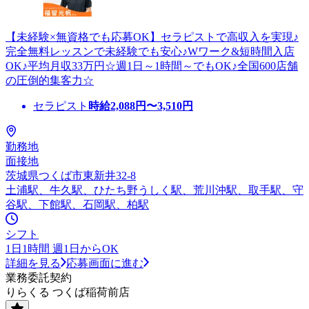
【未経験×無資格でも応募OK】セラピストで高収入を実現♪
完全無料レッスンで未経験でも安心♪Wワーク&短時間入店
OK♪平均月収33万円☆週1日～1時間～でもOK♪全国600店舗
の圧倒的集客力☆
セラピスト
時給
2,088
円〜
3,510
円
勤務地
面接地
茨城県つくば市東新井32-8
土浦駅、牛久駅、ひたち野うしく駅、荒川沖駅、取手駅、守
谷駅、下館駅、石岡駅、柏駅
シフト
1日1時間 週1日からOK
詳細を見る
応募画面に進む
業務委託契約
りらくる つくば稲荷前店