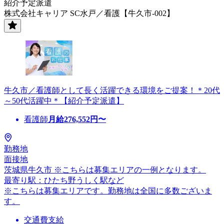
紹介予定派遣
株式会社キャリア SC水戸／看護【牛久市-002】
牛久市／看護師として長く活躍できる環境をご提案！＊20代
～50代活躍中＊【紹介予定派遣】
看護師
月給
276,552
円〜
勤務地
面接地
茨城県牛久市 ※こちらは募集エリアの一例となります。
最寄り駅：ひたち野うしく駅など
※こちらは募集エリアです。勤務地は全国に多数ございま
す。
交通費支給