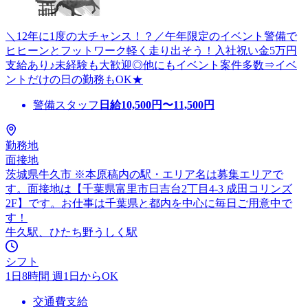
＼12年に1度の大チャンス！？／午年限定のイベント警備で
ヒヒーンとフットワーク軽く走り出そう！入社祝い金5万円
支給あり♪未経験も大歓迎◎他にもイベント案件多数⇒イベ
ントだけの日の勤務もOK★
警備スタッフ
日給
10,500
円〜
11,500
円
勤務地
面接地
茨城県牛久市 ※本原稿内の駅・エリア名は募集エリアで
す。面接地は【千葉県富里市日吉台2丁目4-3 成田コリンズ
2F】です。お仕事は千葉県と都内を中心に毎日ご用意中で
す！
牛久駅、ひたち野うしく駅
シフト
1日8時間 週1日からOK
交通費支給