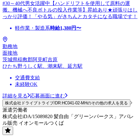
#30～40代男女活躍中【ハンドリフトを使用して原料の運
搬。機械へ不良ボトルの投入作業等】昇給あり★頑張りはし
っかり評価！「やる気」がきちんとカタチになる職場です！
軽作業・製造系
時給
1,380
円〜
勤務地
面接地
茨城県稲敷郡阿見町吉原
ひたち野うしく駅、潮来駅、延方駅
交通費支給
未経験OK
詳細を見る
応募画面に進む
株式会社ドライブトライブ/DR:HC041-02-MHのその他の求人を見る
派遣労働者
株式会社iDA/15089820 髪自由「グリーンパークス」アパレ
ル販売 イオンモールつくば