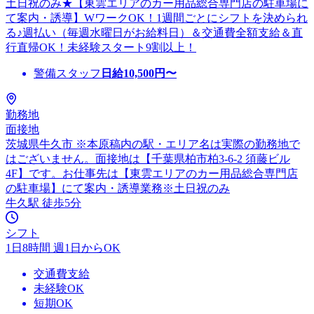
土日祝のみ★【東雲エリアのカー用品総合専門店の駐車場に
て案内・誘導】WワークOK！1週間ごとにシフトを決められ
る♪週払い（毎週水曜日がお給料日）＆交通費全額支給＆直
行直帰OK！未経験スタート9割以上！
警備スタッフ
日給
10,500
円〜
勤務地
面接地
茨城県牛久市 ※本原稿内の駅・エリア名は実際の勤務地で
はございません。面接地は【千葉県柏市柏3-6-2 須藤ビル
4F】です。お仕事先は【東雲エリアのカー用品総合専門店
の駐車場】にて案内・誘導業務※土日祝のみ
牛久駅 徒歩5分
シフト
1日8時間 週1日からOK
交通費支給
未経験OK
短期OK