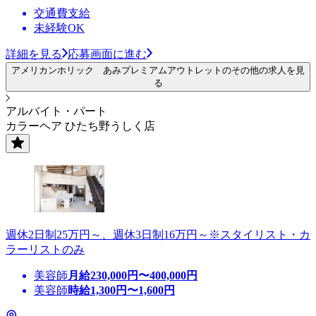
交通費支給
未経験OK
詳細を見る
応募画面に進む
アメリカンホリック あみプレミアムアウトレットのその他の求人を見
る
アルバイト・パート
カラーヘア ひたち野うしく店
週休2日制25万円～、週休3日制16万円～※スタイリスト・カ
ラーリストのみ
美容師
月給
230,000
円〜
400,000
円
美容師
時給
1,300
円〜
1,600
円