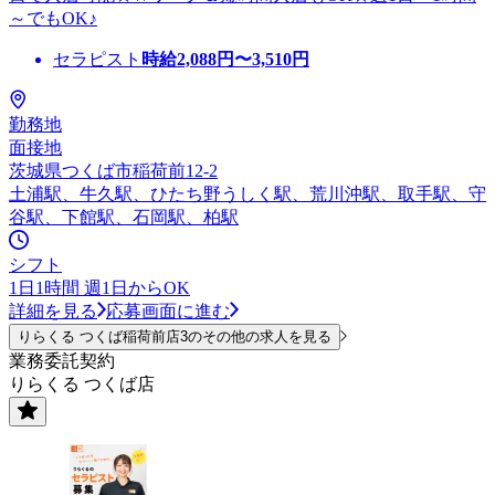
～でもOK♪
セラピスト
時給
2,088
円〜
3,510
円
勤務地
面接地
茨城県つくば市稲荷前12-2
土浦駅、牛久駅、ひたち野うしく駅、荒川沖駅、取手駅、守
谷駅、下館駅、石岡駅、柏駅
シフト
1日1時間 週1日からOK
詳細を見る
応募画面に進む
りらくる つくば稲荷前店3のその他の求人を見る
業務委託契約
りらくる つくば店