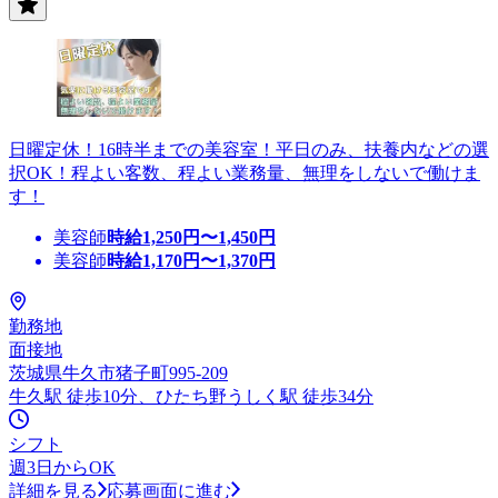
日曜定休！16時半までの美容室！平日のみ、扶養内などの選
択OK！程よい客数、程よい業務量、無理をしないで働けま
す！
美容師
時給
1,250
円〜
1,450
円
美容師
時給
1,170
円〜
1,370
円
勤務地
面接地
茨城県牛久市猪子町995-209
牛久駅 徒歩10分、ひたち野うしく駅 徒歩34分
シフト
週3日からOK
詳細を見る
応募画面に進む