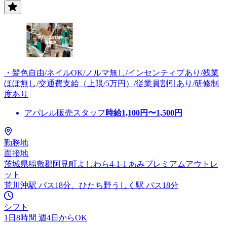
・髪色自由/ネイルOK/ノルマ無し/インセンティブあり/残業
ほぼ無し/交通費支給（上限/5万円）/従業員割引あり/研修制
度あり
アパレル販売スタッフ
時給
1,100
円〜
1,500
円
勤務地
面接地
茨城県稲敷郡阿見町よしわら4-1-1 あみプレミアムアウトレ
ット
荒川沖駅 バス18分、ひたち野うしく駅 バス18分
シフト
1日8時間 週4日からOK