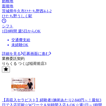
勤務地
面接地
茨城県牛久市ひたち野西4-1-2
ひたち野うしく駅
シフト
1日8時間 週5日からOK
交通費支給
未経験OK
詳細を見る
応募画面に進む
業務委託契約
りらくる つくば稲荷前店3
【高収入セラピスト】経験者1施術あたり2,840円～！最短3
日で入店可能☆Wワーク＆短時間入店もOK☆週1日～1時間