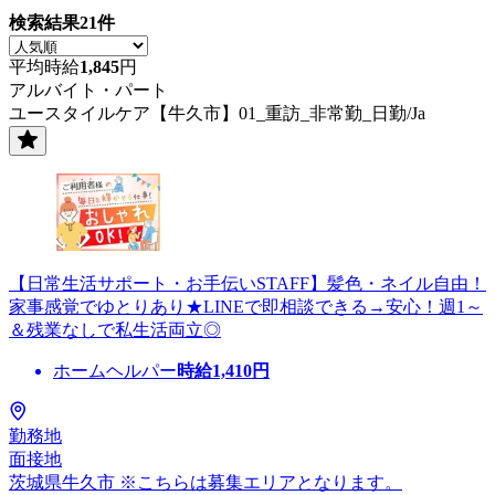
検索結果
21
件
平均時給
1,845
円
アルバイト・パート
ユースタイルケア【牛久市】01_重訪_非常勤_日勤/Ja
【日常生活サポート・お手伝いSTAFF】髪色・ネイル自由！
家事感覚でゆとりあり★LINEで即相談できる→安心！週1～
＆残業なしで私生活両立◎
ホームヘルパー
時給
1,410
円
勤務地
面接地
茨城県牛久市 ※こちらは募集エリアとなります。