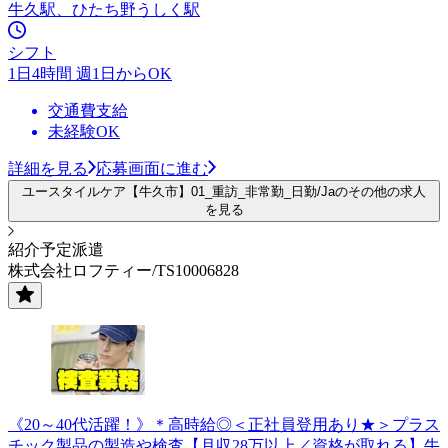
牛久駅、ひたち野うしく駅
シフト
1日4時間 週1日からOK
交通費支給
未経験OK
詳細を見る
応募画面に進む
ユースタイルケア【牛久市】01_重訪_非常勤_日勤/Jaのその他の求人
を見る
紹介予定派遣
株式会社ロフティー/TS10006828
《20～40代活躍！》＊高時給◎＜正社員登用あり★＞プラス
チック製品の製造や検査【月収28万以上／資格が取れる】牛