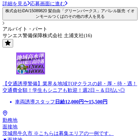
詳細を見る
応募画面に進む
株式会社iDA/15089820 髪自由「グリーンパークス」アパレル販売 イオ
ンモールつくばのその他の求人を見る
アルバイト・パート
サンエス警備保障株式会社 土浦支社(16)
【交通誘導警備】業界＆地域TOPクラスの超・厚・待・遇！
交通費全額！学生もシニアも歓迎！週2日～＆日払い◎
車両誘導スタッフ
日給
12,000
円〜
15,500
円
勤務地
面接地
茨城県牛久市 ※こちらは募集エリアの一例です。
▼面接地