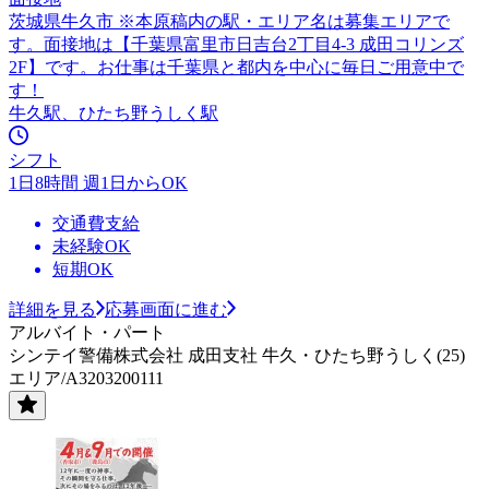
茨城県牛久市 ※本原稿内の駅・エリア名は募集エリアで
す。面接地は【千葉県富里市日吉台2丁目4-3 成田コリンズ
2F】です。お仕事は千葉県と都内を中心に毎日ご用意中で
す！
牛久駅、ひたち野うしく駅
シフト
1日8時間 週1日からOK
交通費支給
未経験OK
短期OK
詳細を見る
応募画面に進む
アルバイト・パート
シンテイ警備株式会社 成田支社 牛久・ひたち野うしく(25)
エリア/A3203200111