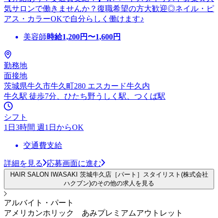
気サロンで働きませんか？復職希望の方大歓迎◎ネイル・ピ
アス・カラーOKで自分らしく働けます♪
美容師
時給
1,200
円〜
1,600
円
勤務地
面接地
茨城県牛久市牛久町280 エスカード牛久内
牛久駅 徒歩7分、ひたち野うしく駅、つくば駅
シフト
1日3時間 週1日からOK
交通費支給
詳細を見る
応募画面に進む
HAIR SALON IWASAKI 茨城牛久店［パート］スタイリスト(株式会社
ハクブン)のその他の求人を見る
アルバイト・パート
アメリカンホリック あみプレミアムアウトレット