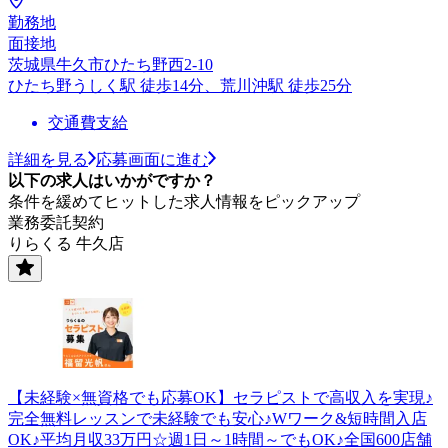
勤務地
面接地
茨城県牛久市ひたち野西2-10
ひたち野うしく駅 徒歩14分、荒川沖駅 徒歩25分
交通費支給
詳細を見る
応募画面に進む
以下の求人はいかがですか？
条件を緩めてヒットした求人情報をピックアップ
業務委託契約
りらくる 牛久店
【未経験×無資格でも応募OK】セラピストで高収入を実現♪
完全無料レッスンで未経験でも安心♪Wワーク&短時間入店
OK♪平均月収33万円☆週1日～1時間～でもOK♪全国600店舗