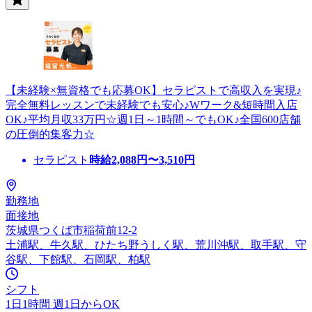
【未経験×無資格でも応募OK】セラピストで高収入を実現♪
完全無料レッスンで未経験でも安心♪Wワーク&短時間入店
OK♪平均月収33万円☆週1日～1時間～でもOK♪全国600店舗
の圧倒的集客力☆
セラピスト
時給
2,088
円〜
3,510
円
勤務地
面接地
茨城県つくば市稲荷前12-2
土浦駅、牛久駅、ひたち野うしく駅、荒川沖駅、取手駅、守
谷駅、下館駅、石岡駅、柏駅
シフト
1日1時間 週1日からOK