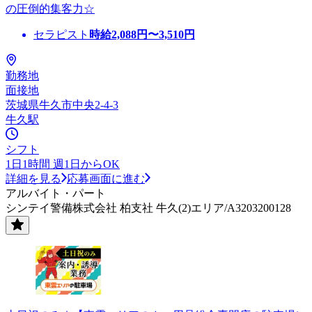
の圧倒的集客力☆
セラピスト
時給
2,088
円〜
3,510
円
勤務地
面接地
茨城県牛久市中央2-4-3
牛久駅
シフト
1日1時間 週1日からOK
詳細を見る
応募画面に進む
アルバイト・パート
シンテイ警備株式会社 柏支社 牛久(2)エリア/A3203200128