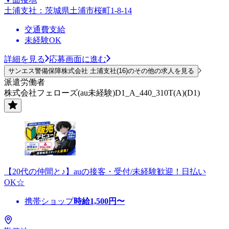
土浦支社：茨城県土浦市桜町1-8-14
交通費支給
未経験OK
詳細を見る
応募画面に進む
サンエス警備保障株式会社 土浦支社(16)のその他の求人を見る
派遣労働者
株式会社フェローズ(au未経験)D1_A_440_310T(A)(D1)
【20代の仲間と♪】auの接客・受付/未経験歓迎！日払い
OK☆
携帯ショップ
時給
1,500
円〜