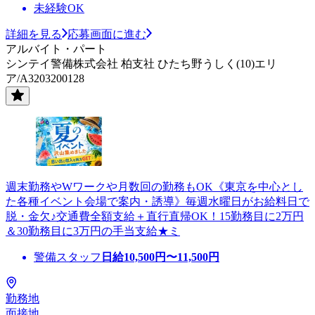
未経験OK
詳細を見る
応募画面に進む
アルバイト・パート
シンテイ警備株式会社 柏支社 ひたち野うしく(10)エリ
ア/A3203200128
週末勤務やWワークや月数回の勤務もOK《東京を中心とし
た各種イベント会場で案内・誘導》毎週水曜日がお給料日で
脱・金欠♪交通費全額支給＋直行直帰OK！15勤務目に2万円
＆30勤務目に3万円の手当支給★ミ
警備スタッフ
日給
10,500
円〜
11,500
円
勤務地
面接地