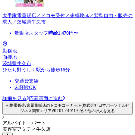
大手家電量販店／ドコモ受付／未経験ok／髪型自由・販売の
求人／茨城県牛久市
量販店スタッフ
時給
1,470
円〜
勤務地
面接地
茨城県牛久市
ひたち野うしく駅から徒歩16分
交通費支給
未経験OK
詳細を見る
応募画面に進む
≪携帯販売/家電量販店のドコモコーナー≫(株式会社日本パーソナルビ
ジネス関東エリア)/KT01_01911のその他の求人を見る
アルバイト・パート
美容室アミティ牛久店