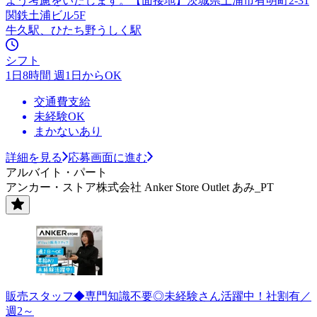
よう考慮をいたします。【面接地】茨城県土浦市有明町2-31
関鉄土浦ビル5F
牛久駅、ひたち野うしく駅
シフト
1日8時間 週1日からOK
交通費支給
未経験OK
まかないあり
詳細を見る
応募画面に進む
アルバイト・パート
アンカー・ストア株式会社 Anker Store Outlet あみ_PT
販売スタッフ◆専門知識不要◎未経験さん活躍中！社割有／
週2～