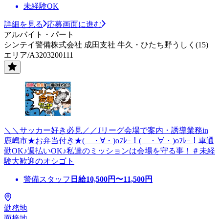
未経験OK
詳細を見る
応募画面に進む
アルバイト・パート
シンテイ警備株式会社 成田支社 牛久・ひたち野うしく(15)
エリア/A3203200111
＼＼サッカー好き必見／／Jリーグ会場で案内・誘導業務in
鹿嶋市★お弁当付き★( ・∀・)oﾌﾚｰ！( ・∀・)oﾌﾚｰ！車通
勤OK♪週払いOK♪私達のミッションは会場を守る事！＃未経
験大歓迎のオシゴト
警備スタッフ
日給
10,500
円〜
11,500
円
勤務地
面接地