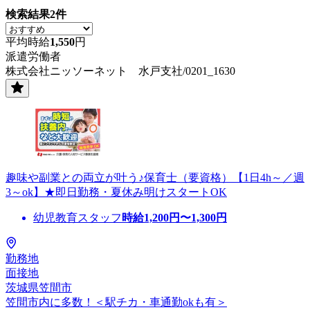
検索結果
2
件
平均時給
1,550
円
派遣労働者
株式会社ニッソーネット 水戸支社/0201_1630
趣味や副業との両立が叶う♪保育士（要資格）【1日4h～／週
3～ok】★即日勤務・夏休み明けスタートOK
幼児教育スタッフ
時給
1,200
円〜
1,300
円
勤務地
面接地
茨城県笠間市
笠間市内に多数！＜駅チカ・車通勤okも有＞