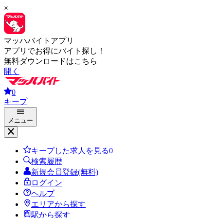
×
マッハバイトアプリ
アプリでお得にバイト探し！
無料ダウンロードはこちら
開く
0
キープ
メニュー
キープした求人を見る
0
検索履歴
新規会員登録(無料)
ログイン
ヘルプ
エリアから探す
駅から探す