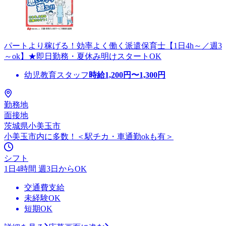
パートより稼げる！効率よく働く派遣保育士【1日4h～／週3
～ok】★即日勤務・夏休み明けスタートOK
幼児教育スタッフ
時給
1,200
円〜
1,300
円
勤務地
面接地
茨城県小美玉市
小美玉市内に多数！＜駅チカ・車通勤okも有＞
シフト
1日4時間 週3日からOK
交通費支給
未経験OK
短期OK