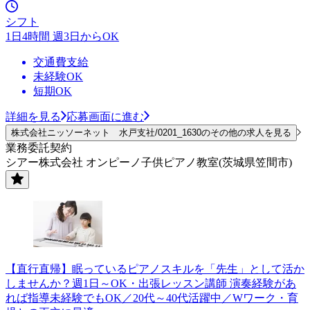
シフト
1日4時間 週3日からOK
交通費支給
未経験OK
短期OK
詳細を見る
応募画面に進む
株式会社ニッソーネット 水戸支社/0201_1630のその他の求人を見る
業務委託契約
シアー株式会社 オンピーノ子供ピアノ教室(茨城県笠間市)
【直行直帰】眠っているピアノスキルを「先生」として活か
しませんか？週1日～OK・出張レッスン講師 演奏経験があ
れば指導未経験でもOK／20代～40代活躍中／Wワーク・育