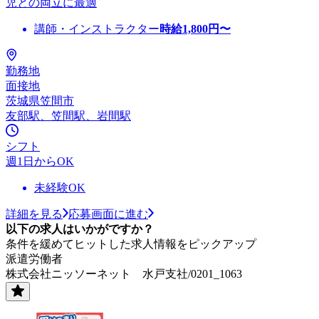
児との両立に最適
講師・インストラクター
時給
1,800
円〜
勤務地
面接地
茨城県笠間市
友部駅、笠間駅、岩間駅
シフト
週1日からOK
未経験OK
詳細を見る
応募画面に進む
以下の求人はいかがですか？
条件を緩めてヒットした求人情報をピックアップ
派遣労働者
株式会社ニッソーネット 水戸支社/0201_1063