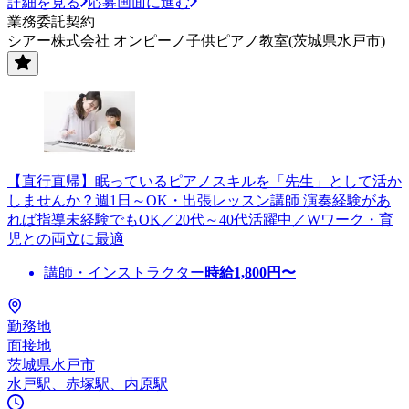
詳細を見る
応募画面に進む
業務委託契約
シアー株式会社 オンピーノ子供ピアノ教室(茨城県水戸市)
【直行直帰】眠っているピアノスキルを「先生」として活か
しませんか？週1日～OK・出張レッスン講師 演奏経験があ
れば指導未経験でもOK／20代～40代活躍中／Wワーク・育
児との両立に最適
講師・インストラクター
時給
1,800
円〜
勤務地
面接地
茨城県水戸市
水戸駅、赤塚駅、内原駅