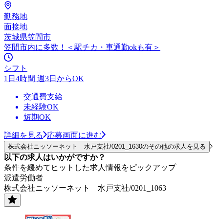
勤務地
面接地
茨城県笠間市
笠間市内に多数！＜駅チカ・車通勤okも有＞
シフト
1日4時間 週3日からOK
交通費支給
未経験OK
短期OK
詳細を見る
応募画面に進む
株式会社ニッソーネット 水戸支社/0201_1630のその他の求人を見る
以下の求人はいかがですか？
条件を緩めてヒットした求人情報をピックアップ
派遣労働者
株式会社ニッソーネット 水戸支社/0201_1063