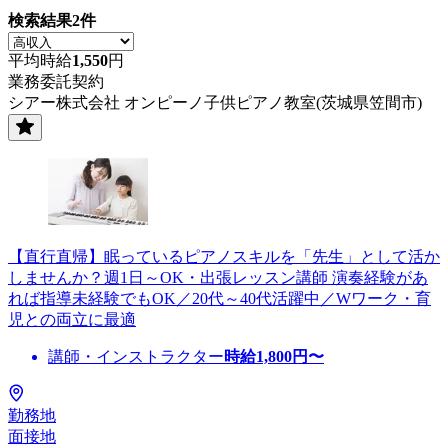
検索結果
2
件
平均時給
1,550
円
業務委託契約
シアー株式会社 オンピーノ子供ピアノ教室(茨城県笠間市)
【直行直帰】眠っているピアノスキルを「先生」として活か
しませんか？週1日～OK・出張レッスン講師 演奏経験があ
れば指導未経験でもOK／20代～40代活躍中／Wワーク・育
児との両立に最適
講師・インストラクター
時給
1,800
円〜
勤務地
面接地