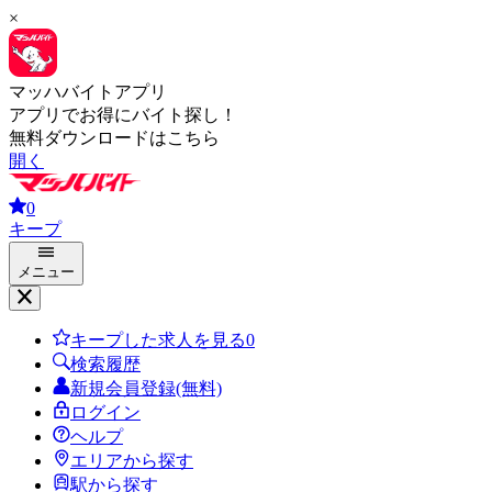
×
マッハバイトアプリ
アプリでお得にバイト探し！
無料ダウンロードはこちら
開く
0
キープ
メニュー
キープした求人を見る
0
検索履歴
新規会員登録(無料)
ログイン
ヘルプ
エリアから探す
駅から探す