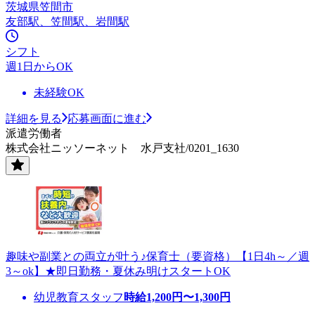
茨城県笠間市
友部駅、笠間駅、岩間駅
シフト
週1日からOK
未経験OK
詳細を見る
応募画面に進む
派遣労働者
株式会社ニッソーネット 水戸支社/0201_1630
趣味や副業との両立が叶う♪保育士（要資格）【1日4h～／週
3～ok】★即日勤務・夏休み明けスタートOK
幼児教育スタッフ
時給
1,200
円〜
1,300
円