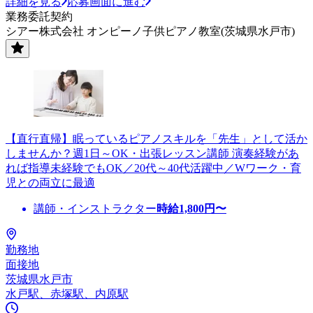
詳細を見る
応募画面に進む
業務委託契約
シアー株式会社 オンピーノ子供ピアノ教室(茨城県水戸市)
【直行直帰】眠っているピアノスキルを「先生」として活か
しませんか？週1日～OK・出張レッスン講師 演奏経験があ
れば指導未経験でもOK／20代～40代活躍中／Wワーク・育
児との両立に最適
講師・インストラクター
時給
1,800
円〜
勤務地
面接地
茨城県水戸市
水戸駅、赤塚駅、内原駅