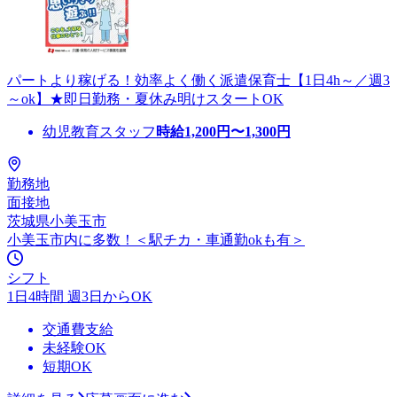
パートより稼げる！効率よく働く派遣保育士【1日4h～／週3
～ok】★即日勤務・夏休み明けスタートOK
幼児教育スタッフ
時給
1,200
円〜
1,300
円
勤務地
面接地
茨城県小美玉市
小美玉市内に多数！＜駅チカ・車通勤okも有＞
シフト
1日4時間 週3日からOK
交通費支給
未経験OK
短期OK