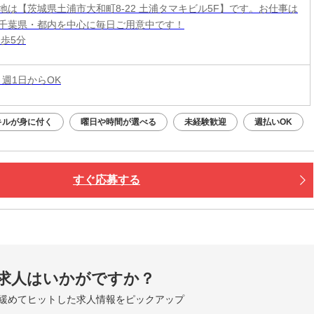
地は【茨城県土浦市大和町8-22 土浦タマキビル5F】です。お仕事は
千葉県・都内を中心に毎日ご用意中です！
徒歩5分
 週1日からOK
キルが身に付く
曜日や時間が選べる
未経験歓迎
週払いOK
すぐ応募する
求人はいかがですか？
緩めてヒットした求人情報をピックアップ