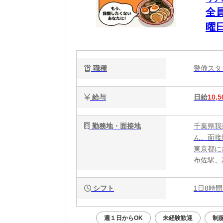
全
曜
W
額
職種
警備ス
証
給与
日給
10,5
勤務地・面接地
千葉県我
ん。面接
東京都に
布佐駅、
シフト
1日8時間
週１日からOK
未経験歓迎
制