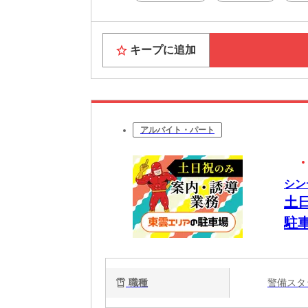
キープに追加
アルバイト・パート
シン
土
駐
シ
日
職種
警備ス
ト