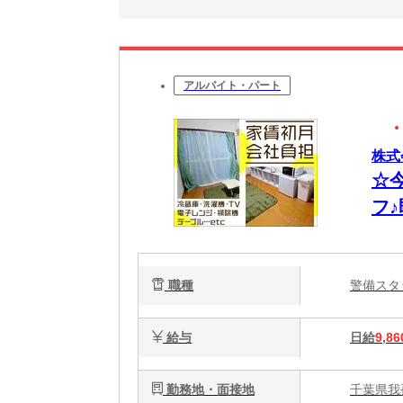
アルバイト・パート
株式
☆
フ
職種
警備ス
給与
日給
9,86
勤務地・面接地
千葉県我