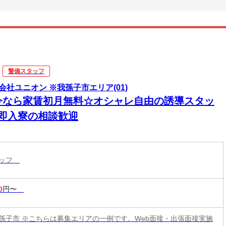
警備スタッフ
会社ユニオン ※我孫子市エリア(01)
今なら家賃初月無料☆オシャレ自由の誘導スタッ
♪即入寮の相談歓迎
タッフ
0
円〜
孫子市 ※こちらは募集エリアの一例です。Web面接・出張面接実施