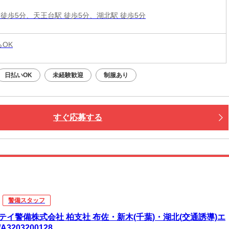
 徒歩5分、天王台駅 徒歩5分、湖北駅 徒歩5分
らOK
日払いOK
未経験歓迎
制服あり
すぐ応募する
警備スタッフ
テイ警備株式会社 柏支社 布佐・新木(千葉)・湖北(交通誘導)エ
A3203200128