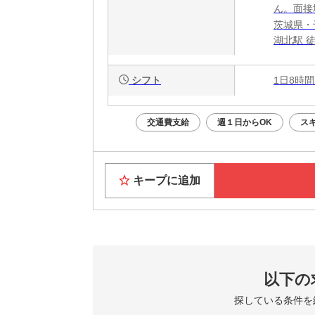
ん。面接
茨城県・
湖北駅 
シフト
1日8時間
交通費支給
週１日からOK
ス
キープに追加
以下の
探している条件を