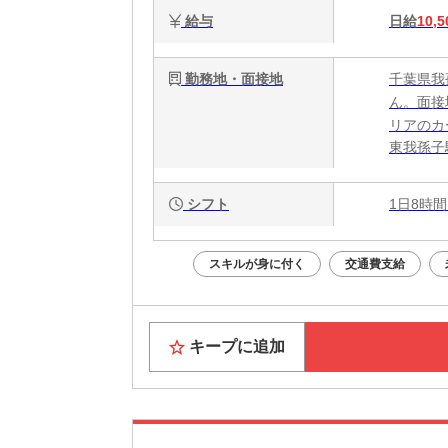
給与
日給
10,5
勤務地・面接地
千葉県我
ん。面接
リアのカ
東我孫子
シフト
1日8時間
スキルが身に付く
交通費支給
キープに追加