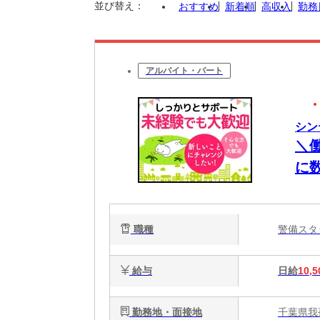
並び替え：
おすすめ
新着順
高収入
勤務
アルバイト・パート
シン
＼
に
週
務
職種
警備ス
え
給与
日給
10,5
勤務地・面接地
千葉県我