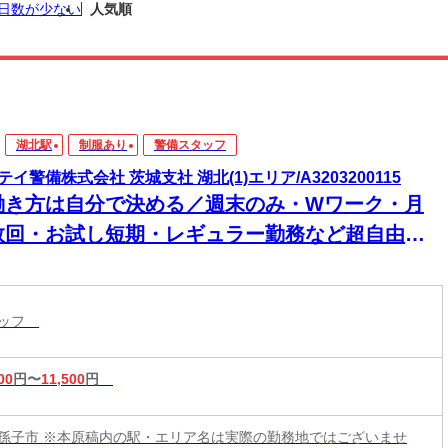
日数が少ない
人気順
湖北駅
制服あり
警備スタッフ
テイ警備株式会社 茨城支社 湖北(1)エリア/A3203200115
働き方は自分で決める／週末のみ・Wワーク・月
数回・お試し短期・レギュラー勤務など超自由！1
間毎の自由シフトで働きやすい＆続けやすい♪15勤
目に2万円＆30勤務目に3万円を日給とは別にもら
タッフ
る！
00
円〜
11,500
円
孫子市 ※本原稿内の駅・エリア名は実際の勤務地ではございませ