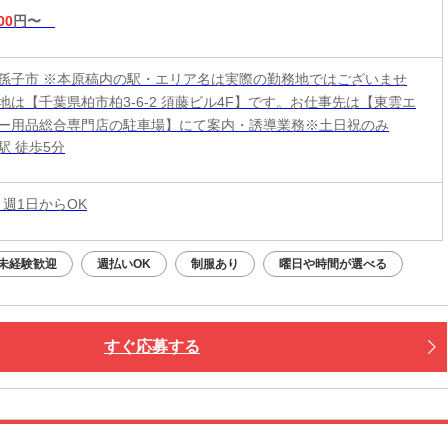
00
円〜
孫子市 ※本原稿内の駅・エリア名は実際の勤務地ではございませ
地は【千葉県柏市柏3-6-2 須藤ビル4F】です。お仕事先は【東雲エ
ー用品総合専門店の駐車場】にて案内・誘導業務※土日祝のみ
駅 徒歩5分
 週1日からOK
未経験歓迎
週払いOK
制服あり
曜日や時間が選べる
すぐ応募する