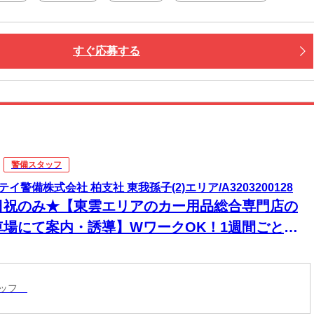
すぐ応募する
警備スタッフ
テイ警備株式会社 柏支社 東我孫子(2)エリア/A3203200128
日祝のみ★【東雲エリアのカー用品総合専門店の
車場にて案内・誘導】WワークOK！1週間ごとに
フトを決められる♪週払い（毎週水曜日がお給料
）＆交通費全額支給＆直行直帰OK！未経験スター
タッフ
9割以上！