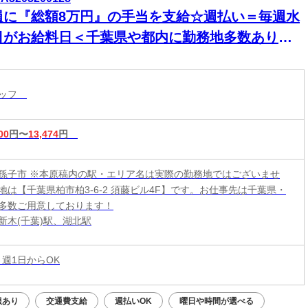
員に『総額8万円』の手当を支給☆週払い＝毎週水
日がお給料日＜千葉県や都内に勤務地多数あり＞
ワークOK！もう金欠とは言わせない！！交通費全
支給＆直行直帰OK！早く終わっても全額を日給保
タッフ
します♪
00
円〜
13,474
円
孫子市 ※本原稿内の駅・エリア名は実際の勤務地ではございませ
地は【千葉県柏市柏3-6-2 須藤ビル4F】です。お仕事先は千葉県・
多数ご用意しております！
新木(千葉)駅、湖北駅
 週1日からOK
服あり
交通費支給
週払いOK
曜日や時間が選べる