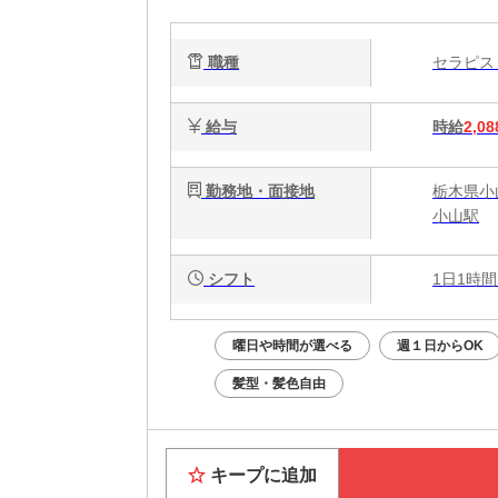
職種
セラピ
給与
時給
2,08
勤務地・面接地
栃木県小
小山駅
シフト
1日1時間
曜日や時間が選べる
週１日からOK
髪型・髪色自由
キープに追加