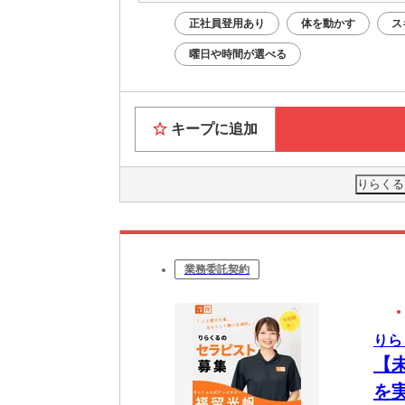
正社員登用あり
体を動かす
ス
曜日や時間が選べる
キープに追加
りらくる
業務委託契約
りら
【
を