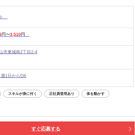
スト
8
円〜
3,510
円
山市東城南2丁目2-4
 週1日からOK
スキルが身に付く
正社員登用あり
体を動かす
すぐ応募する