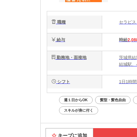
ク
で
職種
セラピ
給与
時給
2,08
勤務地・面接地
茨城県結
結城駅、
シフト
1日1時間
週１日からOK
髪型・髪色自由
スキルが身に付く
キープに追加