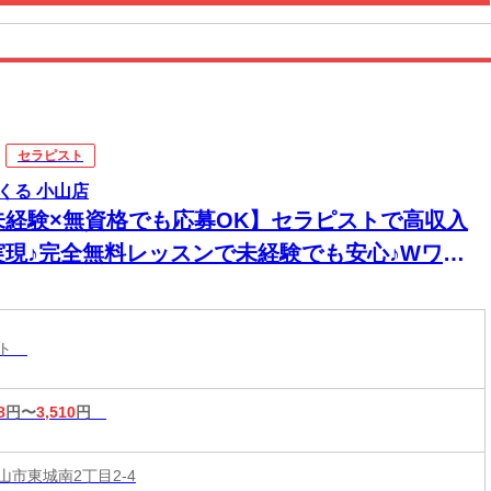
セラピスト
くる 小山店
未経験×無資格でも応募OK】セラピストで高収入
実現♪完全無料レッスンで未経験でも安心♪Wワー
&短時間入店OK♪平均月収33万円☆週1日～1時間～
もOK♪全国600店舗の圧倒的集客力☆
スト
8
円〜
3,510
円
山市東城南2丁目2-4