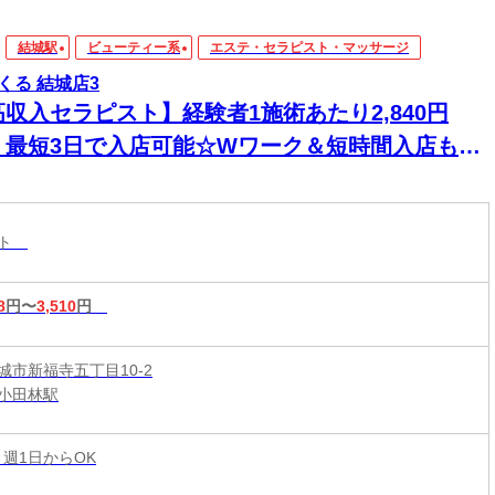
結城駅
ビューティー系
エステ・セラピスト・マッサージ
くる 結城店3
高収入セラピスト】経験者1施術あたり2,840円
！最短3日で入店可能☆Wワーク＆短時間入店も
☆週1日～1時間～でもOK♪
スト
8
円〜
3,510
円
城市新福寺五丁目10-2
小田林駅
 週1日からOK