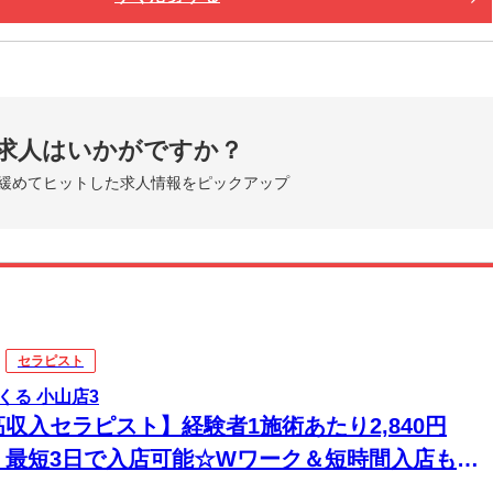
求人はいかがですか？
緩めてヒットした求人情報をピックアップ
セラピスト
くる 小山店3
高収入セラピスト】経験者1施術あたり2,840円
！最短3日で入店可能☆Wワーク＆短時間入店も
☆週1日～1時間～でもOK♪