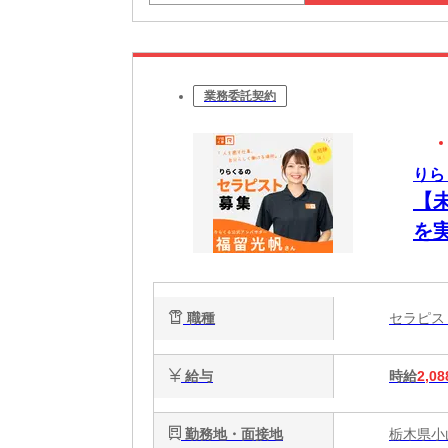
業務委託契約
りら
【
を
ク
で
職種
セラピ
給与
時給
2,08
勤務地・面接地
栃木県小