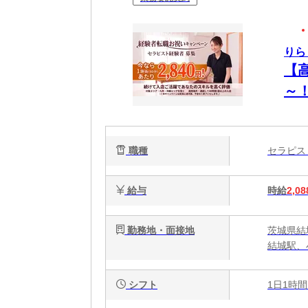
りら
【
～
OK
職種
セラピ
給与
時給
2,08
勤務地・面接地
茨城県結
結城駅、
シフト
1日1時間