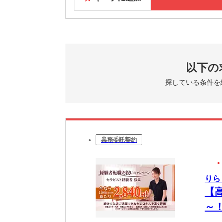
以下の
探している条件を
業務委託契約
りら
【
～
OK