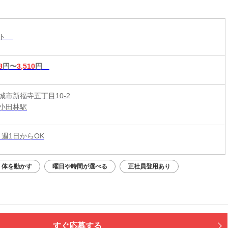
&短時間入店OK♪平均月収33万円☆週1日～1時間～
もOK♪全国600店舗の圧倒的集客力☆
スト
8
円〜
3,510
円
城市新福寺五丁目10-2
小田林駅
 週1日からOK
体を動かす
曜日や時間が選べる
正社員登用あり
すぐ応募する