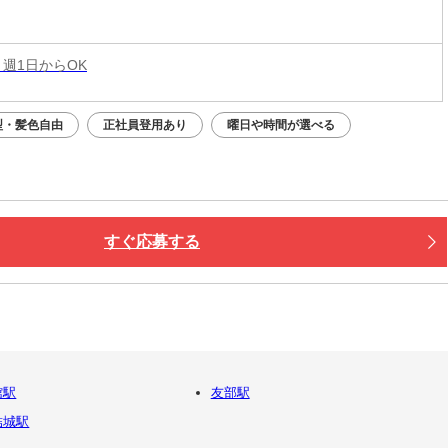
 週1日からOK
型・髪色自由
正社員登用あり
曜日や時間が選べる
すぐ応募する
館駅
友部駅
結城駅