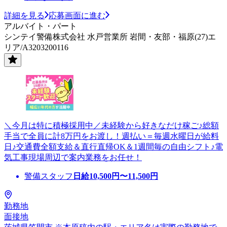
詳細を見る
応募画面に進む
アルバイト・パート
シンテイ警備株式会社 水戸営業所 岩間・友部・福原(27)エ
リア/A3203200116
＼今月は特に積極採用中／未経験から好きなだけ稼ご♪総額
手当で全員に計8万円をお渡し！週払い＝毎週水曜日が給料
日♪交通費全額支給＆直行直帰OK＆1週間毎の自由シフト♪電
気工事現場周辺で案内業務をお任せ！
警備スタッフ
日給
10,500
円〜
11,500
円
勤務地
面接地