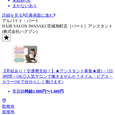
未経験OK
まかないあり
詳細を見る
応募画面に進む
アルバイト・パート
HAIR SALON IWASAKI 茨城旭町店［パート］アシスタント
(株式会社ハクブン)
【昇給あり！交通費支給！】★アシスタント募集★週1・1日
3時間～OK◎人気サロンで働きませんか？ネイル・ピアス・
カラーOKで自分らしく働けます♪
美容師
時給
1,080
円〜
1,400
円
勤務地
面接地