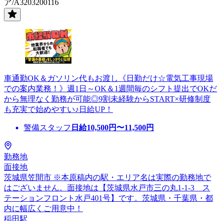
ア/A3203200116
車通勤OK＆ガソリン代もお渡し《日勤だけ☆電気工事現場
での案内業務！》週1日～OK＆1週間毎のシフト提出でOKだ
から無理なく勤務が可能◎9割未経験からSTART×研修制度
も充実で始めやすい♪日給UP！
警備スタッフ
日給
10,500
円〜
11,500
円
勤務地
面接地
茨城県笠間市 ※本原稿内の駅・エリア名は実際の勤務地で
はございません。面接地は【茨城県水戸市三の丸1-1-3 ス
テーションフロント水戸401号】です。茨城県・千葉県・都
内に幅広くご用意中！
稲田駅