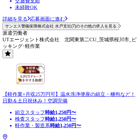
交通費支給
未経験OK
詳細を見る
応募画面に進む
サンエス警備保障株式会社 水戸支社(7)のその他の求人を見る
派遣労働者
UTエージェント株式会社 北関東第二CU_茨城県桜川市_ピ
ッキング･軽作業
【軽作業×月収25万円可】温水洗浄便座の組立・梱包など！
日勤＆土日祝休み！空調完備
組立スタッフ
時給
1,250
円〜
検査スタッフ
時給
1,250
円〜
軽作業・製造系
時給
1,250
円〜