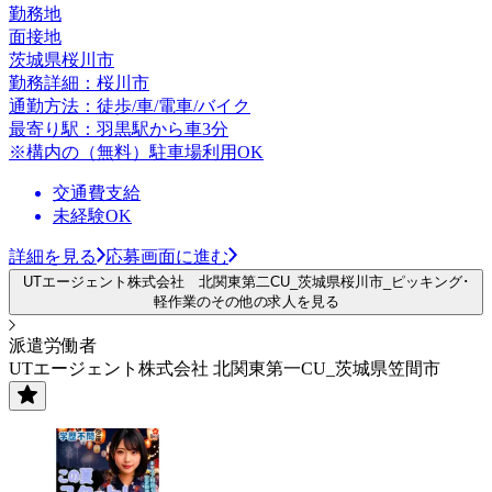
勤務地
面接地
茨城県桜川市
勤務詳細：桜川市
通勤方法：徒歩/車/電車/バイク
最寄り駅：羽黒駅から車3分
※構内の（無料）駐車場利用OK
交通費支給
未経験OK
詳細を見る
応募画面に進む
UTエージェント株式会社 北関東第二CU_茨城県桜川市_ピッキング･
軽作業のその他の求人を見る
派遣労働者
UTエージェント株式会社 北関東第一CU_茨城県笠間市