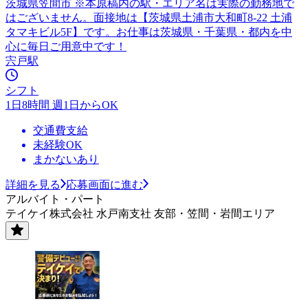
茨城県笠間市 ※本原稿内の駅・エリア名は実際の勤務地で
はございません。面接地は【茨城県土浦市大和町8-22 土浦
タマキビル5F】です。お仕事は茨城県・千葉県・都内を中
心に毎日ご用意中です！
宍戸駅
シフト
1日8時間 週1日からOK
交通費支給
未経験OK
まかないあり
詳細を見る
応募画面に進む
アルバイト・パート
テイケイ株式会社 水戸南支社 友部・笠間・岩間エリア