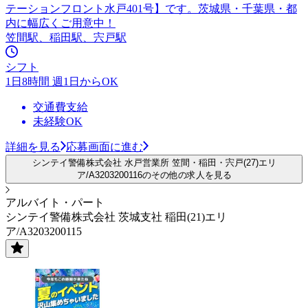
テーションフロント水戸401号】です。茨城県・千葉県・都
内に幅広くご用意中！
笠間駅、稲田駅、宍戸駅
シフト
1日8時間 週1日からOK
交通費支給
未経験OK
詳細を見る
応募画面に進む
シンテイ警備株式会社 水戸営業所 笠間・稲田・宍戸(27)エリ
ア/A3203200116のその他の求人を見る
アルバイト・パート
シンテイ警備株式会社 茨城支社 稲田(21)エリ
ア/A3203200115