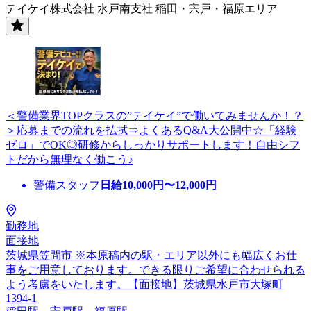
テイケイ株式会社 水戸南支社 稲田・宍戸・福原エリア
＜警備業界TOPクラスの”テイケイ”で働いてみませんか！？
＞応募までの流れを払拭⇒よくあるQ&A大公開中☆「経験
ゼロ」でOK◎研修からしっかりサポートします！自由シフ
トだから無理なく働こう♪
警備スタッフ
日給
10,000
円〜
12,000
円
勤務地
面接地
茨城県笠間市 ※本原稿内の駅・エリア以外にも幅広くお仕
事をご用意しております。できる限りご希望に合わせられる
よう考慮をいたします。【面接地】茨城県水戸市大塚町
1394-1