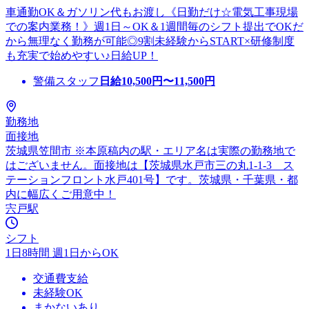
車通勤OK＆ガソリン代もお渡し《日勤だけ☆電気工事現場
での案内業務！》週1日～OK＆1週間毎のシフト提出でOKだ
から無理なく勤務が可能◎9割未経験からSTART×研修制度
も充実で始めやすい♪日給UP！
警備スタッフ
日給
10,500
円〜
11,500
円
勤務地
面接地
茨城県笠間市 ※本原稿内の駅・エリア名は実際の勤務地で
はございません。面接地は【茨城県水戸市三の丸1-1-3 ス
テーションフロント水戸401号】です。茨城県・千葉県・都
内に幅広くご用意中！
宍戸駅
シフト
1日8時間 週1日からOK
交通費支給
未経験OK
まかないあり