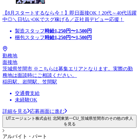
【8月スタートするなら今！】即日面接OK！20代～40代活躍
中◎＼日払いOKでスグ稼げる／正社員デビュー応援！
製造スタッフ
時給
1,250
円〜
1,500
円
梱包スタッフ
時給
1,250
円〜
1,500
円
勤務地
面接地
茨城県笠間市 ※こちらは募集エリアとなります。実際の勤
務地は面談時にご相談ください。
稲田駅、岩間駅、笠間駅
交通費支給
未経験OK
詳細を見る
応募画面に進む
UTエージェント株式会社 北関東第一CU_茨城県笠間市のその他の求人
を見る
アルバイト・パート