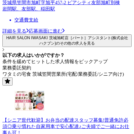
茨城県笠間市旭町字旭平457-2 ピアシティ友部旭町別棟
岩間駅、友部駅、稲田駅
交通費支給
詳細を見る
応募画面に進む
HAIR SALON IWASAKI 茨城旭町店［パート］アシスタント(株式会社
ハクブン)のその他の求人を見る
以下の求人はいかがですか？
条件を緩めてヒットした求人情報をピックアップ
業務委託契約
ワタミの宅食 茨城笠間営業所(宅配/業務委託/シニア向け)
【シニア世代歓迎】お弁当の配達スタッフ募集!普通免許必
須◎乗り慣れた自家用車で安心配達♪ご夫婦でご一緒にお仕
事も可！