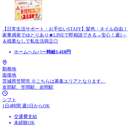
【日常生活サポート・お手伝いSTAFF】髪色・ネイル自由！
家事感覚でゆとりあり★LINEで即相談できる→安心！週1～
＆残業なしで私生活両立◎
ホームヘルパー
時給
1,410
円
勤務地
面接地
茨城県笠間市 ※こちらは募集エリアとなります。
友部駅、笠間駅、岩間駅
シフト
1日4時間 週1日からOK
交通費支給
未経験OK