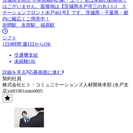
茨城県笠間市 ※本原稿内の駅・エリア名は実際の勤務地で
はございません。面接地は【茨城県水戸市三の丸1-1-3 ス
テーションフロント水戸401号】です。茨城県・千葉県・都
内に幅広くご用意中！
岩間駅、友部駅、福原駅
シフト
1日8時間 週1日からOK
交通費支給
未経験OK
詳細を見る
応募画面に進む
契約社員
株式会社ヒト・コミュニケーションズ人材開発本部 (水戸支
店)/s0f1901mito0005