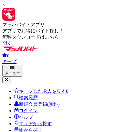
×
マッハバイトアプリ
アプリでお得にバイト探し！
無料ダウンロードはこちら
開く
0
キープ
メニュー
キープした求人を見る
0
検索履歴
新規会員登録(無料)
ログイン
ヘルプ
エリアから探す
駅から探す