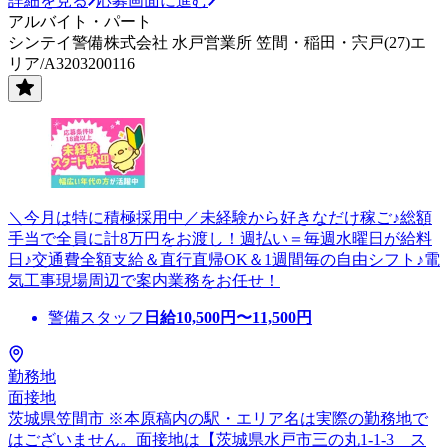
詳細を見る
応募画面に進む
アルバイト・パート
シンテイ警備株式会社 水戸営業所 笠間・稲田・宍戸(27)エ
リア/A3203200116
＼今月は特に積極採用中／未経験から好きなだけ稼ご♪総額
手当で全員に計8万円をお渡し！週払い＝毎週水曜日が給料
日♪交通費全額支給＆直行直帰OK＆1週間毎の自由シフト♪電
気工事現場周辺で案内業務をお任せ！
警備スタッフ
日給
10,500
円〜
11,500
円
勤務地
面接地
茨城県笠間市 ※本原稿内の駅・エリア名は実際の勤務地で
はございません。面接地は【茨城県水戸市三の丸1-1-3 ス