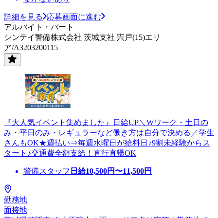
詳細を見る
応募画面に進む
アルバイト・パート
シンテイ警備株式会社 茨城支社 宍戸(15)エリ
ア/A3203200115
『大人気イベント集めました』日給UP＼Wワーク・土日の
み・平日のみ・レギュラーなど働き方は自分で決める／学生
さんもOK★週払い⇒毎週水曜日が給料日♪9割未経験からス
タート♪交通費全額支給！直行直帰OK
警備スタッフ
日給
10,500
円〜
11,500
円
勤務地
面接地