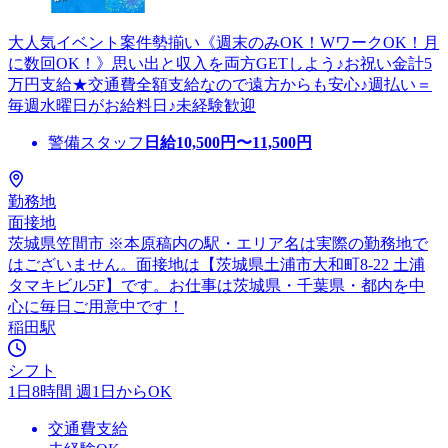
大人気イベント案件勢揃い《週末のみOK！WワークOK！月
に数回OK！》思い出と収入を両方GETしよう♪お祝い金計5
万円支給★交通費全額支給なので遠方からも安心♪週払い＝
毎週水曜日がお給料日♪未経験歓迎
警備スタッフ
日給
10,500
円〜
11,500
円
勤務地
面接地
茨城県笠間市 ※本原稿内の駅・エリア名は実際の勤務地で
はございません。面接地は【茨城県土浦市大和町8-22 土浦
タマキビル5F】です。お仕事は茨城県・千葉県・都内を中
心に毎日ご用意中です！
稲田駅
シフト
1日8時間 週1日からOK
交通費支給