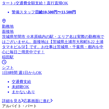
タート♪交通費全額支給！直行直帰OK
警備スタッフ
日給
10,500
円〜
11,500
円
勤務地
面接地
茨城県笠間市 ※本原稿内の駅・エリア名は実際の勤務地で
はございません。面接地は【茨城県土浦市大和町8-22 土浦
タマキビル5F】です。お仕事は茨城県・千葉県・都内を中
心に毎日ご用意中です！
稲田駅
シフト
1日8時間 週1日からOK
交通費支給
未経験OK
まかないあり
詳細を見る
応募画面に進む
アルバイト・パート