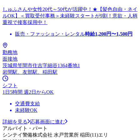
しゅふさんや女性20代～50代が活躍中！★【髪色自由・ネイ
ルOK】＜買取受付事務＞未経験スタートが9割！意欲・人柄
重視で接客採用中！
販売・ファッション・レンタル
時給
1,200
円〜
1,500
円
勤務地
面接地
茨城県笠間市住吉字細谷1364番地1
岩間駅、友部駅、稲田駅
シフト
1日5時間 週2日からOK
交通費支給
未経験OK
詳細を見る
応募画面に進む
アルバイト・パート
シンテイ警備株式会社 水戸営業所 稲田(11)エリ