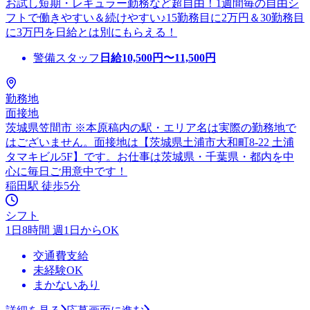
お試し短期・レギュラー勤務など超自由！1週間毎の自由シ
フトで働きやすい＆続けやすい♪15勤務目に2万円＆30勤務目
に3万円を日給とは別にもらえる！
警備スタッフ
日給
10,500
円〜
11,500
円
勤務地
面接地
茨城県笠間市 ※本原稿内の駅・エリア名は実際の勤務地で
はございません。面接地は【茨城県土浦市大和町8-22 土浦
タマキビル5F】です。お仕事は茨城県・千葉県・都内を中
心に毎日ご用意中です！
稲田駅 徒歩5分
シフト
1日8時間 週1日からOK
交通費支給
未経験OK
まかないあり