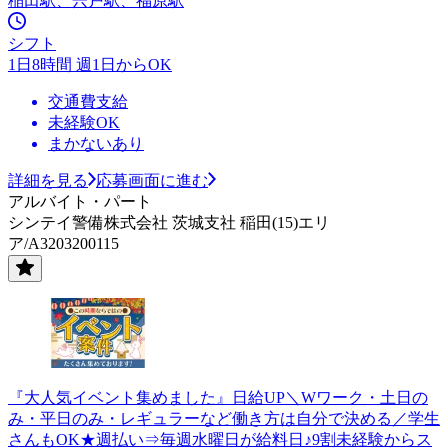
稲田駅、宍戸駅、福原駅
シフト
1日8時間 週1日からOK
交通費支給
未経験OK
まかないあり
詳細を見る
応募画面に進む
アルバイト・パート
シンテイ警備株式会社 茨城支社 稲田(15)エリ
ア/A3203200115
『大人気イベント集めました』日給UP＼Wワーク・土日の
み・平日のみ・レギュラーなど働き方は自分で決める／学生
さんもOK★週払い⇒毎週水曜日が給料日♪9割未経験からス