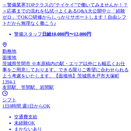
＜警備業界TOPクラスの”テイケイ”で働いてみませんか！？
＞応募までの流れを払拭⇒よくあるQ&A大公開中☆「経験
ゼロ」でOK◎研修からしっかりサポートします！自由シフ
トだから無理なく働こう♪
警備スタッフ
日給
10,000
円〜
12,000
円
勤務地
面接地
茨城県笠間市 ※本原稿内の駅・エリア以外にも幅広くお仕
事をご用意しております。できる限りご希望に合わせられる
よう考慮をいたします。【面接地】茨城県水戸市大塚町
1394-1
友部駅、笠間駅、岩間駅
シフト
1日8時間 週1日からOK
交通費支給
未経験OK
まかないあり