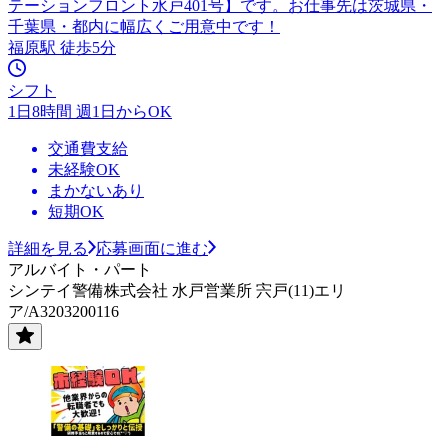
テーションフロント水戸401号】です。お仕事先は茨城県・
千葉県・都内に幅広くご用意中です！
福原駅 徒歩5分
シフト
1日8時間 週1日からOK
交通費支給
未経験OK
まかないあり
短期OK
詳細を見る
応募画面に進む
アルバイト・パート
シンテイ警備株式会社 水戸営業所 宍戸(11)エリ
ア/A3203200116