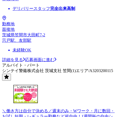
デリバリースタッフ
完全出来高制
勤務地
面接地
茨城県笠間市大田町7-2
宍戸駅、友部駅
未経験OK
詳細を見る
応募画面に進む
アルバイト・パート
シンテイ警備株式会社 茨城支社 笠間(1)エリア/A3203200115
＼働き方は自分で決める／週末のみ・Wワーク・月に数回・
お試し短期・レギュラー勤務など超自由！1週間毎の自由シ