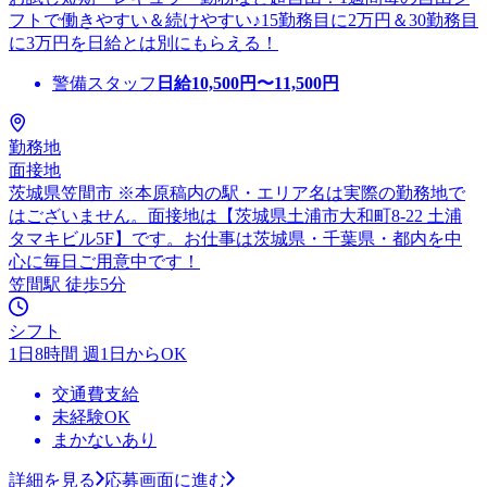
フトで働きやすい＆続けやすい♪15勤務目に2万円＆30勤務目
に3万円を日給とは別にもらえる！
警備スタッフ
日給
10,500
円〜
11,500
円
勤務地
面接地
茨城県笠間市 ※本原稿内の駅・エリア名は実際の勤務地で
はございません。面接地は【茨城県土浦市大和町8-22 土浦
タマキビル5F】です。お仕事は茨城県・千葉県・都内を中
心に毎日ご用意中です！
笠間駅 徒歩5分
シフト
1日8時間 週1日からOK
交通費支給
未経験OK
まかないあり
詳細を見る
応募画面に進む