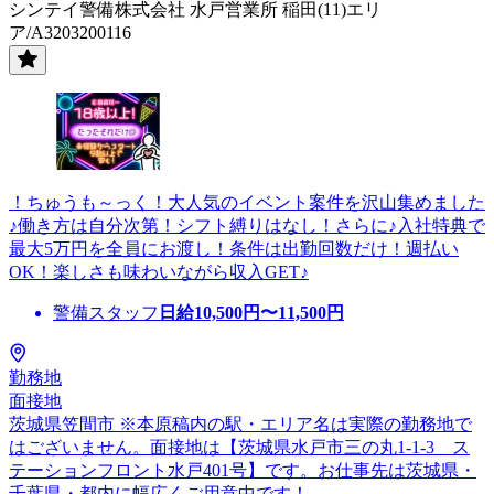
シンテイ警備株式会社 水戸営業所 稲田(11)エリ
ア/A3203200116
！ちゅうも～っく！大人気のイベント案件を沢山集めました
♪働き方は自分次第！シフト縛りはなし！さらに♪入社特典で
最大5万円を全員にお渡し！条件は出勤回数だけ！週払い
OK！楽しさも味わいながら収入GET♪
警備スタッフ
日給
10,500
円〜
11,500
円
勤務地
面接地
茨城県笠間市 ※本原稿内の駅・エリア名は実際の勤務地で
はございません。面接地は【茨城県水戸市三の丸1-1-3 ス
テーションフロント水戸401号】です。お仕事先は茨城県・
千葉県・都内に幅広くご用意中です！