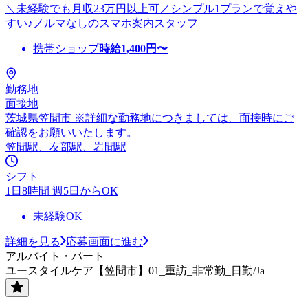
＼未経験でも月収23万円以上可／シンプル1プランで覚えや
すい♪ノルマなしのスマホ案内スタッフ
携帯ショップ
時給
1,400
円〜
勤務地
面接地
茨城県笠間市 ※詳細な勤務地につきましては、面接時にご
確認をお願いいたします。
笠間駅、友部駅、岩間駅
シフト
1日8時間 週5日からOK
未経験OK
詳細を見る
応募画面に進む
アルバイト・パート
ユースタイルケア【笠間市】01_重訪_非常勤_日勤/Ja