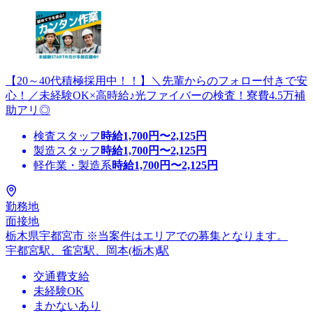
【20～40代積極採用中！！】＼先輩からのフォロー付きで安
心！／未経験OK×高時給♪光ファイバーの検査！寮費4.5万補
助アリ◎
検査スタッフ
時給
1,700
円〜
2,125
円
製造スタッフ
時給
1,700
円〜
2,125
円
軽作業・製造系
時給
1,700
円〜
2,125
円
勤務地
面接地
栃木県宇都宮市 ※当案件はエリアでの募集となります。
宇都宮駅、雀宮駅、岡本(栃木)駅
交通費支給
未経験OK
まかないあり