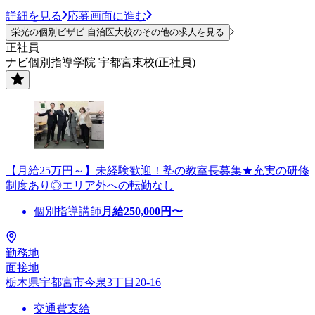
詳細を見る
応募画面に進む
栄光の個別ビザビ 自治医大校のその他の求人を見る
正社員
ナビ個別指導学院 宇都宮東校(正社員)
【月給25万円～】未経験歓迎！塾の教室長募集★充実の研修
制度あり◎エリア外への転勤なし
個別指導講師
月給
250,000
円〜
勤務地
面接地
栃木県宇都宮市今泉3丁目20-16
交通費支給