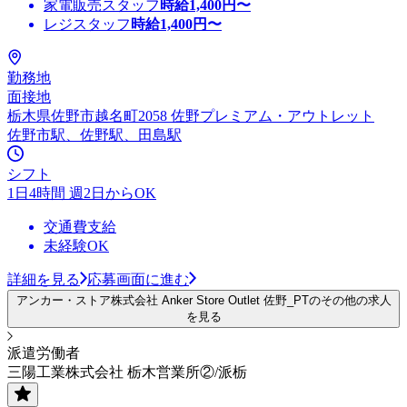
家電販売スタッフ
時給
1,400
円〜
レジスタッフ
時給
1,400
円〜
勤務地
面接地
栃木県佐野市越名町2058 佐野プレミアム・アウトレット
佐野市駅、佐野駅、田島駅
シフト
1日4時間 週2日からOK
交通費支給
未経験OK
詳細を見る
応募画面に進む
アンカー・ストア株式会社 Anker Store Outlet 佐野_PTのその他の求人
を見る
派遣労働者
三陽工業株式会社 栃木営業所②/派栃