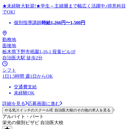
★未経験大歓迎!★学生～主婦層まで幅広く活躍中♪得意科目
でOK!
個別指導講師
時給
1,266
円〜
1,500
円
勤務地
面接地
栃木県下野市祇園1-16-1 葭葉ビル1F
自治医大駅 徒歩2分
シフト
1日1.5時間 週1日からOK
交通費支給
未経験OK
詳細を見る
応募画面に進む
やる気スイッチのスクールIE 自治医大校のその他の求人を見る
アルバイト・パート
栄光の個別ビザビ 自治医大校