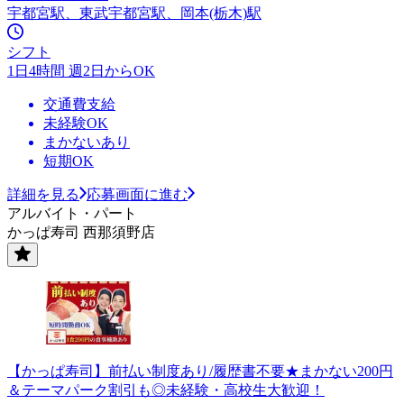
宇都宮駅、東武宇都宮駅、岡本(栃木)駅
シフト
1日4時間 週2日からOK
交通費支給
未経験OK
まかないあり
短期OK
詳細を見る
応募画面に進む
アルバイト・パート
かっぱ寿司 西那須野店
【かっぱ寿司】前払い制度あり/履歴書不要★まかない200円
＆テーマパーク割引も◎未経験・高校生大歓迎！