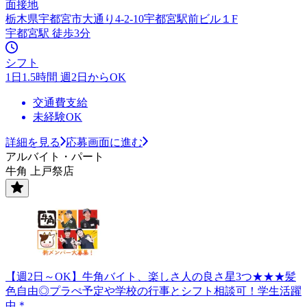
面接地
栃木県宇都宮市大通り4-2-10宇都宮駅前ビル１F
宇都宮駅 徒歩3分
シフト
1日1.5時間 週2日からOK
交通費支給
未経験OK
詳細を見る
応募画面に進む
アルバイト・パート
牛角 上戸祭店
【週2日～OK】牛角バイト、楽しさ人の良さ星3つ★★★髪
色自由◎プラぺ予定や学校の行事とシフト相談可！学生活躍
中＊