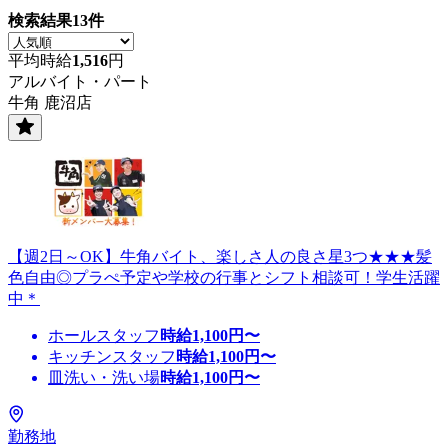
検索結果
13
件
平均時給
1,516
円
アルバイト・パート
牛角 鹿沼店
【週2日～OK】牛角バイト、楽しさ人の良さ星3つ★★★髪
色自由◎プラぺ予定や学校の行事とシフト相談可！学生活躍
中＊
ホールスタッフ
時給
1,100
円〜
キッチンスタッフ
時給
1,100
円〜
皿洗い・洗い場
時給
1,100
円〜
勤務地