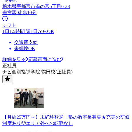
面接地
栃木県宇都宮市雀の宮5丁目6-33
雀宮駅 徒歩10分
シフト
1日1.5時間 週1日からOK
交通費支給
未経験OK
詳細を見る
応募画面に進む
正社員
ナビ個別指導学院 鶴田校(正社員)
【月給25万円～】未経験歓迎！塾の教室長募集★充実の研修
制度あり◎エリア外への転勤なし