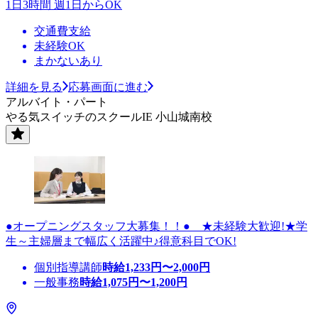
1日3時間 週1日からOK
交通費支給
未経験OK
まかないあり
詳細を見る
応募画面に進む
アルバイト・パート
やる気スイッチのスクールIE 小山城南校
●オープニングスタッフ大募集！！● ★未経験大歓迎!★学
生～主婦層まで幅広く活躍中♪得意科目でOK!
個別指導講師
時給
1,233
円〜
2,000
円
一般事務
時給
1,075
円〜
1,200
円