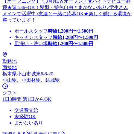
【オープニング】＼3月NEWオープン／★バイトデビュー歓
迎★週1/3h~OK！髪型・髪色自由＊まかないあり♪学生さん
メインで活躍中♪友達と一緒に応募OK★楽しく働ける環境が
整っています！
ホールスタッフ
時給
1,200
円〜
1,500
円
キッチンスタッフ
時給
1,200
円〜
1,500
円
皿洗い・洗い場
時給
1,200
円〜
1,500
円
勤務地
面接地
栃木県小山市城東6-8-20
小山駅、小田林駅、結城駅
シフト
1日3時間 週1日からOK
交通費支給
未経験OK
まかないあり
詳細を見る
応募画面に進む