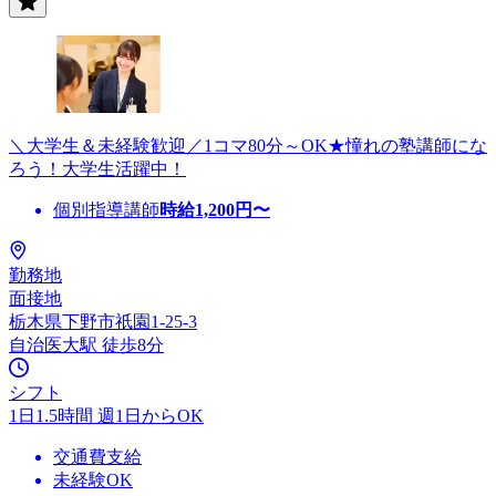
＼大学生＆未経験歓迎／1コマ80分～OK★憧れの塾講師にな
ろう！大学生活躍中！
個別指導講師
時給
1,200
円〜
勤務地
面接地
栃木県下野市祇園1-25-3
自治医大駅 徒歩8分
シフト
1日1.5時間 週1日からOK
交通費支給
未経験OK