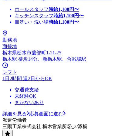
ホールスタッフ
時給
1,100
円〜
キッチンスタッフ
時給
1,100
円〜
皿洗い・洗い場
時給
1,100
円〜
勤務地
面接地
栃木県栃木市薗部町1-21-25
栃木駅 徒歩14分、新栃木駅、合戦場駅
シフト
1日2時間 週2日からOK
交通費支給
未経験OK
まかないあり
詳細を見る
応募画面に進む
派遣労働者
三陽工業株式会社 栃木営業所②_2/派栃