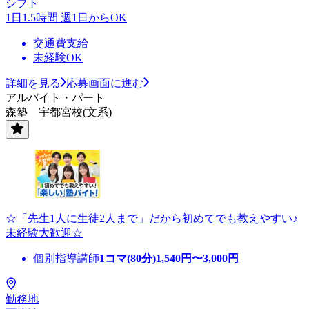
シフト
1日1.5時間 週1日からOK
交通費支給
未経験OK
詳細を見る
応募画面に進む
アルバイト・パート
森塾 宇都宮校(文系)
☆「先生1人に生徒2人まで」だから初めてでも教えやすい♪
未経験大歓迎☆
個別指導講師
1コマ(80分)
1,540
円〜
3,000
円
勤務地