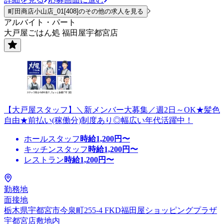
町田商店小山店_01[408]のその他の求人を見る
アルバイト・パート
大戸屋ごはん処 福田屋宇都宮店
【大戸屋スタッフ】＼新メンバー大募集／週2日～OK★髪色
自由★前払い(稼働分)制度あり◎幅広い年代活躍中！
ホールスタッフ
時給
1,200
円〜
キッチンスタッフ
時給
1,200
円〜
レストラン
時給
1,200
円〜
勤務地
面接地
栃木県宇都宮市今泉町255-4 FKD福田屋ショッピングプラザ
宇都宮店敷地内