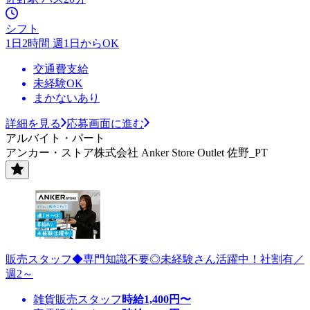
シフト
1日2時間 週1日からOK
交通費支給
未経験OK
まかないあり
詳細を見る
応募画面に進む
アルバイト・パート
アンカー・ストア株式会社 Anker Store Outlet 佐野_PT
販売スタッフ◆専門知識不要◎未経験さん活躍中！社割有／
週2～
雑貨販売スタッフ
時給
1,400
円〜