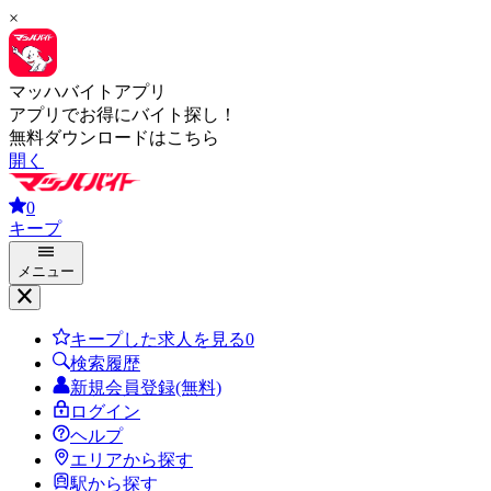
×
マッハバイトアプリ
アプリでお得にバイト探し！
無料ダウンロードはこちら
開く
0
キープ
メニュー
キープした求人を見る
0
検索履歴
新規会員登録(無料)
ログイン
ヘルプ
エリアから探す
駅から探す