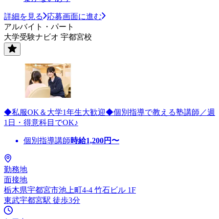
詳細を見る
応募画面に進む
アルバイト・パート
大学受験ナビオ 宇都宮校
◆私服OK＆大学1年生大歓迎◆個別指導で教える塾講師／週
1日・得意科目でOK♪
個別指導講師
時給
1,200
円〜
勤務地
面接地
栃木県宇都宮市池上町4-4 竹石ビル 1F
東武宇都宮駅 徒歩3分