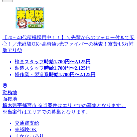
【20～40代積極採用中！！】＼先輩からのフォロー付きで安
心！／未経験OK×高時給♪光ファイバーの検査！寮費4.5万補
助アリ◎
検査スタッフ
時給
1,700
円〜
2,125
円
製造スタッフ
時給
1,700
円〜
2,125
円
軽作業・製造系
時給
1,700
円〜
2,125
円
勤務地
面接地
栃木県宇都宮市 ※当案件はエリアでの募集となります。
※当案件はエリアでの募集となります。
交通費支給
未経験OK
まかないあり