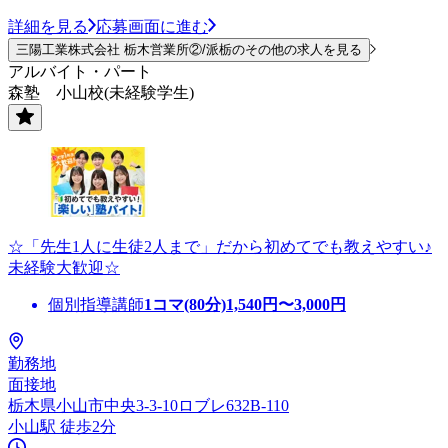
詳細を見る
応募画面に進む
三陽工業株式会社 栃木営業所②/派栃のその他の求人を見る
アルバイト・パート
森塾 小山校(未経験学生)
☆「先生1人に生徒2人まで」だから初めてでも教えやすい♪
未経験大歓迎☆
個別指導講師
1コマ(80分)
1,540
円〜
3,000
円
勤務地
面接地
栃木県小山市中央3-3-10ロブレ632B-110
小山駅 徒歩2分