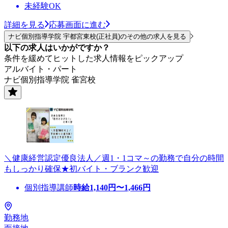
未経験OK
詳細を見る
応募画面に進む
ナビ個別指導学院 宇都宮東校(正社員)のその他の求人を見る
以下の求人はいかがですか？
条件を緩めてヒットした求人情報をピックアップ
アルバイト・パート
ナビ個別指導学院 雀宮校
＼健康経営認定優良法人／週1・1コマ～の勤務で自分の時間
もしっかり確保★初バイト・ブランク歓迎
個別指導講師
時給
1,140
円〜
1,466
円
勤務地