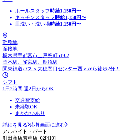
ホールスタッフ
時給
1,150
円〜
キッチンスタッフ
時給
1,150
円〜
皿洗い・洗い場
時給
1,150
円〜
勤務地
面接地
栃木県宇都宮市上戸祭町519-2
岡本駅、雀宮駅、鹿沼駅
関東鉄道バス＜大穂窓口センター西＞から徒歩2分！
シフト
1日2時間 週2日からOK
交通費支給
未経験OK
まかないあり
詳細を見る
応募画面に進む
アルバイト・パート
町田商店若草店_02[410]