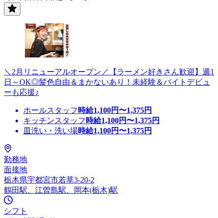
＼2月リニューアルオープン／【ラーメン好きさん歓迎】週1
日～OK◎髪色自由＆まかないあり！未経験＆バイトデビュ
ーも応援♪
ホールスタッフ
時給
1,100
円〜
1,375
円
キッチンスタッフ
時給
1,100
円〜
1,375
円
皿洗い・洗い場
時給
1,100
円〜
1,375
円
勤務地
面接地
栃木県宇都宮市若草3-20-2
鶴田駅、江曽島駅、岡本(栃木)駅
シフト