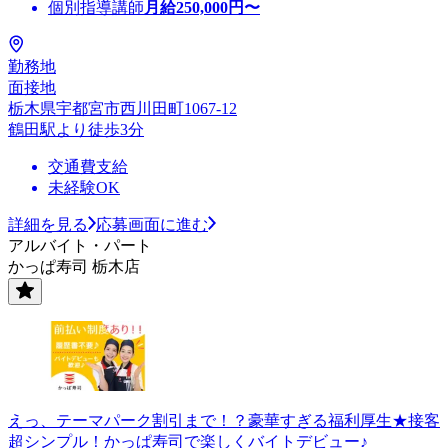
個別指導講師
月給
250,000
円〜
勤務地
面接地
栃木県宇都宮市西川田町1067-12
鶴田駅より徒歩3分
交通費支給
未経験OK
詳細を見る
応募画面に進む
アルバイト・パート
かっぱ寿司 栃木店
えっ、テーマパーク割引まで！？豪華すぎる福利厚生★接客
超シンプル！かっぱ寿司で楽しくバイトデビュー♪