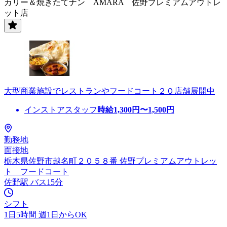
カリー＆焼きたてナン AMARA 佐野プレミアムアウトレ
ット店
大型商業施設でレストランやフードコート２０店舗展開中
インストアスタッフ
時給
1,300
円〜
1,500
円
勤務地
面接地
栃木県佐野市越名町２０５８番 佐野プレミアムアウトレッ
ト フードコート
佐野駅 バス15分
シフト
1日5時間 週1日からOK