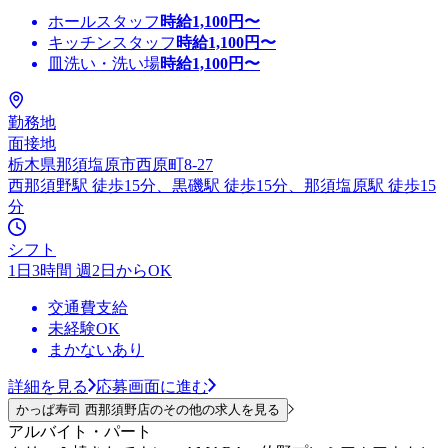
ホールスタッフ
時給
1,100
円〜
キッチンスタッフ
時給
1,100
円〜
皿洗い・洗い場
時給
1,100
円〜
勤務地
面接地
栃木県那須塩原市西原町8-27
西那須野駅 徒歩15分、黒磯駅 徒歩15分、那須塩原駅 徒歩15
分
シフト
1日3時間 週2日からOK
交通費支給
未経験OK
まかないあり
詳細を見る
応募画面に進む
かっぱ寿司 西那須野店のその他の求人を見る
アルバイト・パート