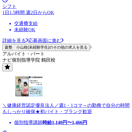
シフト
1日1.5時間 週2日からOK
交通費支給
未経験OK
詳細を見る
応募画面に進む
森塾 小山校(未経験学生)のその他の求人を見る
アルバイト・パート
ナビ個別指導学院 鶴田校
＼健康経営認定優良法人／週1・1コマ～の勤務で自分の時間
もしっかり確保★初バイト・ブランク歓迎
個別指導講師
時給
1,140
円〜
1,466
円