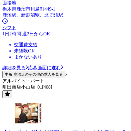
面接地
栃木県鹿沼市貝島町449-1
鹿沼駅、新鹿沼駅、北鹿沼駅
シフト
1日2時間 週2日からOK
交通費支給
未経験OK
まかないあり
詳細を見る
応募画面に進む
牛角 鹿沼店のその他の求人を見る
アルバイト・パート
町田商店小山店_01[408]