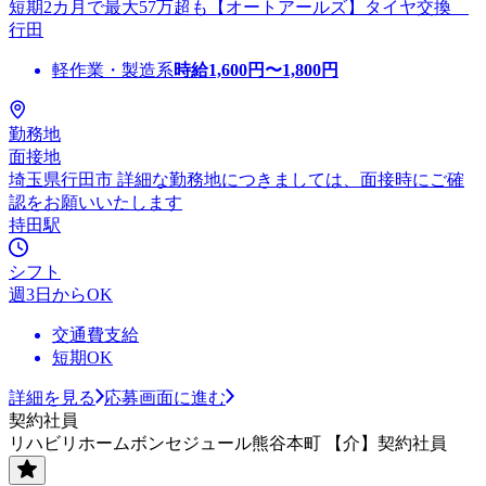
短期2カ月で最大57万超も【オートアールズ】タイヤ交換
行田
軽作業・製造系
時給
1,600
円〜
1,800
円
勤務地
面接地
埼玉県行田市 詳細な勤務地につきましては、面接時にご確
認をお願いいたします
持田駅
シフト
週3日からOK
交通費支給
短期OK
詳細を見る
応募画面に進む
契約社員
リハビリホームボンセジュール熊谷本町 【介】契約社員