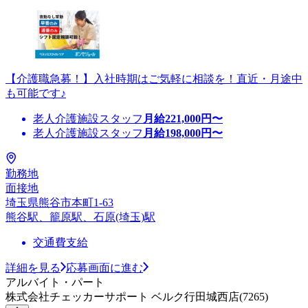
【介護職急募！】入社時期はご気軽に相談を！直近・月途中
も可能です♪
老人介護施設スタッフ
月給
221,000
円〜
老人介護施設スタッフ
月給
198,000
円〜
勤務地
面接地
埼玉県熊谷市本町1-63
熊谷駅、籠原駅、石原(埼玉)駅
交通費支給
詳細を見る
応募画面に進む
アルバイト・パート
株式会社チェッカーサポート ベルク行田城西店(7265)