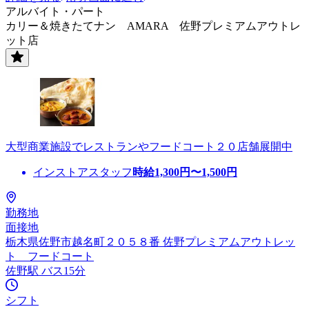
アルバイト・パート
カリー＆焼きたてナン AMARA 佐野プレミアムアウトレ
ット店
大型商業施設でレストランやフードコート２０店舗展開中
インストアスタッフ
時給
1,300
円〜
1,500
円
勤務地
面接地
栃木県佐野市越名町２０５８番 佐野プレミアムアウトレッ
ト フードコート
佐野駅 バス15分
シフト