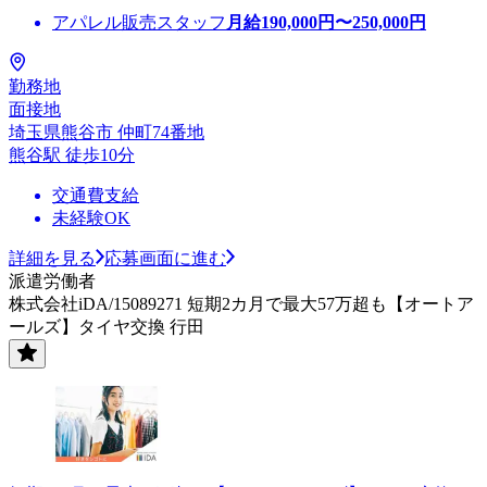
アパレル販売スタッフ
月給
190,000
円〜
250,000
円
勤務地
面接地
埼玉県熊谷市 仲町74番地
熊谷駅 徒歩10分
交通費支給
未経験OK
詳細を見る
応募画面に進む
派遣労働者
株式会社iDA/15089271 短期2カ月で最大57万超も【オートア
ールズ】タイヤ交換 行田