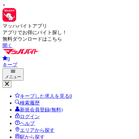
×
マッハバイトアプリ
アプリでお得にバイト探し！
無料ダウンロードはこちら
開く
0
キープ
メニュー
キープした求人を見る
0
検索履歴
新規会員登録(無料)
ログイン
ヘルプ
エリアから探す
駅から探す