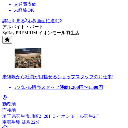
交通費支給
未経験OK
詳細を見る
応募画面に進む
アルバイト・パート
SpRay PREMIUM イオンモール羽生店
未経験から社員が目指せるショップスタッフのお仕事!
アパレル販売スタッフ
時給
1,200
円〜
1,500
円
勤務地
面接地
埼玉県羽生市川崎2−281−3 イオンモール羽生2Ｆ
南羽生駅 徒歩22分