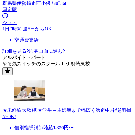
群馬県伊勢崎市西小保方町368
国定駅
シフト
1日7時間 週5日からOK
交通費支給
詳細を見る
応募画面に進む
アルバイト・パート
やる気スイッチのスクールIE 伊勢崎東校
★未経験大歓迎!★学生～主婦層まで幅広く活躍中♪得意科目
でOK!
個別指導講師
時給
1,350
円〜