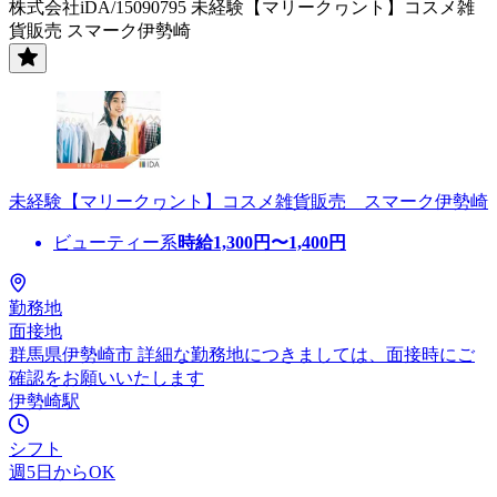
株式会社iDA/15090795 未経験【マリークヮント】コスメ雑
貨販売 スマーク伊勢崎
未経験【マリークヮント】コスメ雑貨販売 スマーク伊勢崎
ビューティー系
時給
1,300
円〜
1,400
円
勤務地
面接地
群馬県伊勢崎市 詳細な勤務地につきましては、面接時にご
確認をお願いいたします
伊勢崎駅
シフト
週5日からOK