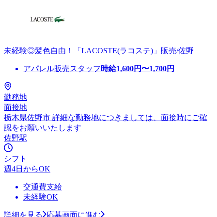
未経験◎髪色自由！「LACOSTE(ラコステ)」販売/佐野
アパレル販売スタッフ
時給
1,600
円〜
1,700
円
勤務地
面接地
栃木県佐野市 詳細な勤務地につきましては、面接時にご確
認をお願いいたします
佐野駅
シフト
週4日からOK
交通費支給
未経験OK
詳細を見る
応募画面に進む