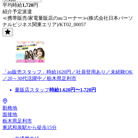
平均時給
1,720
円
紹介予定派遣
≪携帯販売/家電量販店のauコーナー≫(株式会社日本パーソ
ナルビジネス関東エリア)/KT02_00057
「au販売スタッフ」時給1620円／社員登用あり／未経験OK
／20～30代活躍中／栃木県足利市
量販店スタッフ
時給
1,620
円〜
1,720
円
勤務地
面接地
栃木県足利市
東武和泉駅から徒歩15分