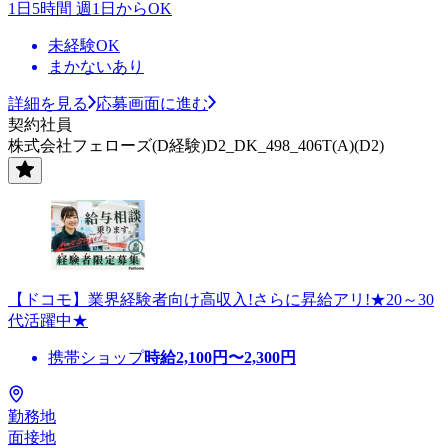
1日5時間 週1日からOK
未経験OK
まかないあり
詳細を見る
応募画面に進む
契約社員
株式会社フェローズ(D経験)D2_DK_498_406T(A)(D2)
【ドコモ】業界経験者向け高収入!さらに昇給アリ!★20～30
代活躍中★
携帯ショップ
時給
2,100
円〜
2,300
円
勤務地
面接地