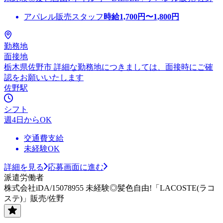
アパレル販売スタッフ
時給
1,700
円〜
1,800
円
勤務地
面接地
栃木県佐野市 詳細な勤務地につきましては、面接時にご確
認をお願いいたします
佐野駅
シフト
週4日からOK
交通費支給
未経験OK
詳細を見る
応募画面に進む
派遣労働者
株式会社iDA/15078955 未経験◎髪色自由!「LACOSTE(ラコ
ステ)」販売/佐野