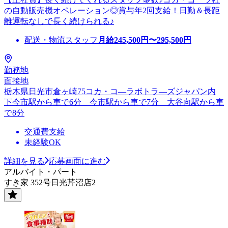
の自動販売機オペレーション◎賞与年2回支給！日勤＆長距
離運転なしで長く続けられる♪
配送・物流スタッフ
月給
245,500
円〜
295,500
円
勤務地
面接地
栃木県日光市倉ヶ崎75コカ・コ―ラボトラ―ズジャパン内
下今市駅から車で6分 今市駅から車で7分 大谷向駅から車
で8分
交通費支給
未経験OK
詳細を見る
応募画面に進む
アルバイト・パート
すき家 352号日光芹沼店2