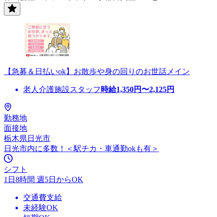
【急募＆日払いok】お散歩や身の回りのお世話メイン
老人介護施設スタッフ
時給
1,350
円〜
2,125
円
勤務地
面接地
栃木県日光市
日光市内に多数！＜駅チカ・車通勤okも有＞
シフト
1日8時間 週5日からOK
交通費支給
未経験OK