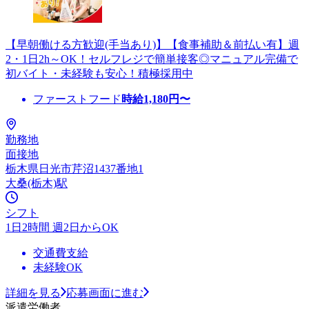
【早朝働ける方歓迎(手当あり)】【食事補助＆前払い有】週
2・1日2h～OK！セルフレジで簡単接客◎マニュアル完備で
初バイト・未経験も安心！積極採用中
ファーストフード
時給
1,180
円〜
勤務地
面接地
栃木県日光市芹沼1437番地1
大桑(栃木)駅
シフト
1日2時間 週2日からOK
交通費支給
未経験OK
詳細を見る
応募画面に進む
派遣労働者