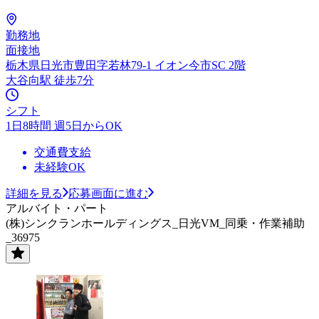
勤務地
面接地
栃木県日光市豊田字若林79-1 イオン今市SC 2階
大谷向駅 徒歩7分
シフト
1日8時間 週5日からOK
交通費支給
未経験OK
詳細を見る
応募画面に進む
アルバイト・パート
(株)シンクランホールディングス_日光VM_同乗・作業補助
_36975