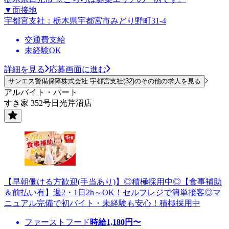
▼面接地
宇都宮支社：栃木県宇都宮市みどり野町31-4
交通費支給
未経験OK
詳細を見る
応募画面に進む
サンエス警備保障株式会社 宇都宮支社(32)のその他の求人を見る
アルバイト・パート
すき家 352号日光芹沼店
【早朝働ける方歓迎(手当あり)】◎積極採用中◎【食事補助
＆前払い有】週2・1日2h～OK！セルフレジで簡単接客◎マ
ニュアル完備で初バイト・未経験も安心！積極採用中
ファーストフード
時給
1,180
円〜