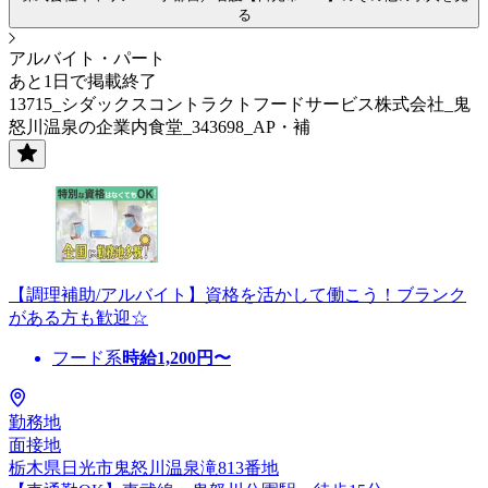
る
アルバイト・パート
あと1日で掲載終了
13715_シダックスコントラクトフードサービス株式会社_鬼
怒川温泉の企業内食堂_343698_AP・補
【調理補助/アルバイト】資格を活かして働こう！ブランク
がある方も歓迎☆
フード系
時給
1,200
円〜
勤務地
面接地
栃木県日光市鬼怒川温泉滝813番地