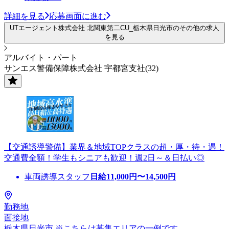
詳細を見る
応募画面に進む
UTエージェント株式会社 北関東第二CU_栃木県日光市のその他の求人
を見る
アルバイト・パート
サンエス警備保障株式会社 宇都宮支社(32)
【交通誘導警備】業界＆地域TOPクラスの超・厚・待・遇！
交通費全額！学生もシニアも歓迎！週2日～＆日払い◎
車両誘導スタッフ
日給
11,000
円〜
14,500
円
勤務地
面接地
栃木県日光市 ※こちらは募集エリアの一例です。