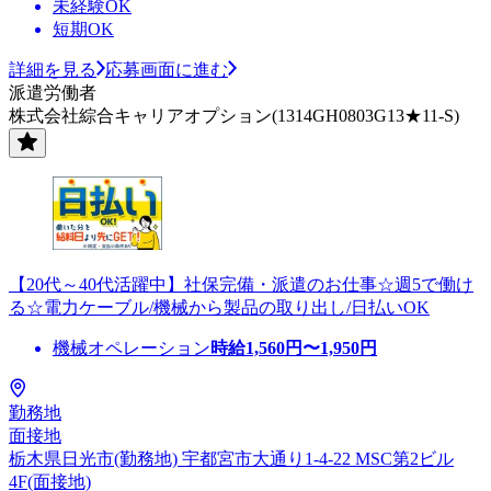
未経験OK
短期OK
詳細を見る
応募画面に進む
派遣労働者
株式会社綜合キャリアオプション(1314GH0803G13★11-S)
【20代～40代活躍中】社保完備・派遣のお仕事☆週5で働け
る☆電力ケーブル/機械から製品の取り出し/日払いOK
機械オペレーション
時給
1,560
円〜
1,950
円
勤務地
面接地
栃木県日光市(勤務地) 宇都宮市大通り1-4-22 MSC第2ビル
4F(面接地)