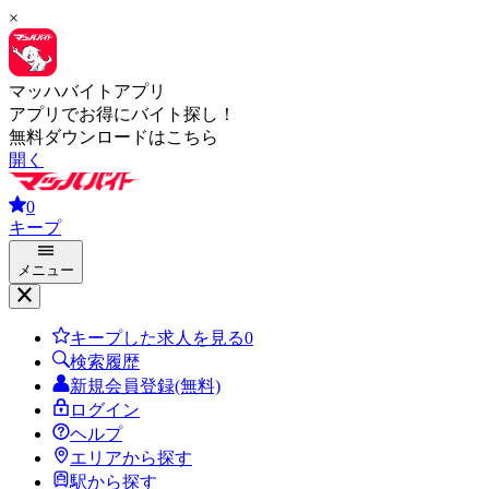
×
マッハバイトアプリ
アプリでお得にバイト探し！
無料ダウンロードはこちら
開く
0
キープ
メニュー
キープした求人を見る
0
検索履歴
新規会員登録(無料)
ログイン
ヘルプ
エリアから探す
駅から探す