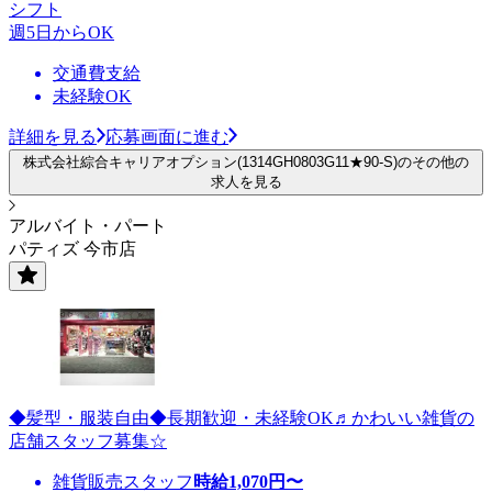
シフト
週5日からOK
交通費支給
未経験OK
詳細を見る
応募画面に進む
株式会社綜合キャリアオプション(1314GH0803G11★90-S)のその他の
求人を見る
アルバイト・パート
パティズ 今市店
◆髪型・服装自由◆長期歓迎・未経験OK♬かわいい雑貨の
店舗スタッフ募集☆
雑貨販売スタッフ
時給
1,070
円〜