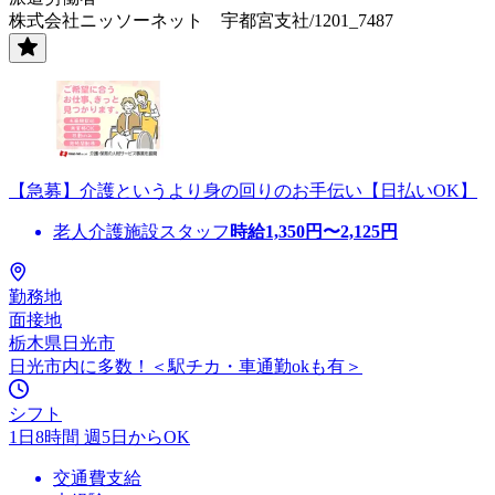
株式会社ニッソーネット 宇都宮支社/1201_7487
【急募】介護というより身の回りのお手伝い【日払いOK】
老人介護施設スタッフ
時給
1,350
円〜
2,125
円
勤務地
面接地
栃木県日光市
日光市内に多数！＜駅チカ・車通勤okも有＞
シフト
1日8時間 週5日からOK
交通費支給