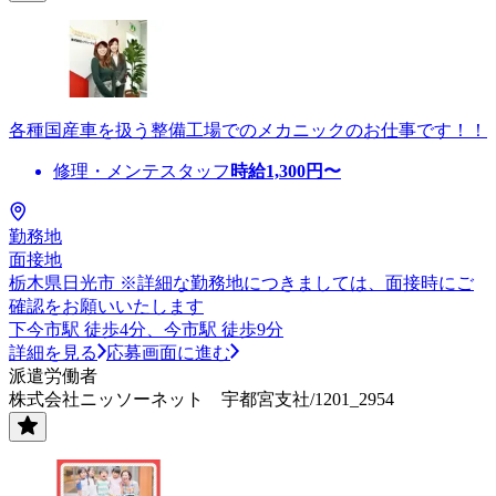
各種国産車を扱う整備工場でのメカニックのお仕事です！！
修理・メンテスタッフ
時給
1,300
円〜
勤務地
面接地
栃木県日光市 ※詳細な勤務地につきましては、面接時にご
確認をお願いいたします
下今市駅 徒歩4分、今市駅 徒歩9分
詳細を見る
応募画面に進む
派遣労働者
株式会社ニッソーネット 宇都宮支社/1201_2954