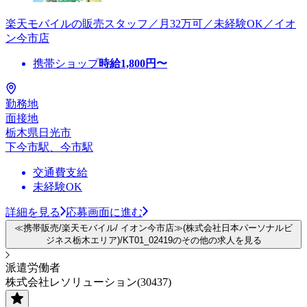
楽天モバイルの販売スタッフ／月32万可／未経験OK／イオ
ン今市店
携帯ショップ
時給
1,800
円〜
勤務地
面接地
栃木県日光市
下今市駅、今市駅
交通費支給
未経験OK
詳細を見る
応募画面に進む
≪携帯販売/楽天モバイル/ イオン今市店≫(株式会社日本パーソナルビ
ジネス栃木エリア)/KT01_02419のその他の求人を見る
派遣労働者
株式会社レソリューション(30437)