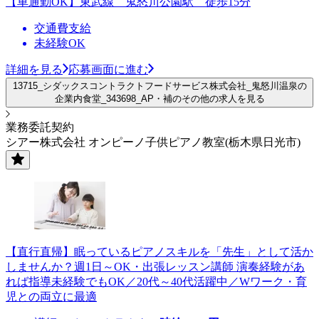
【車通勤OK】東武線 鬼怒川公園駅 徒歩15分
交通費支給
未経験OK
詳細を見る
応募画面に進む
13715_シダックスコントラクトフードサービス株式会社_鬼怒川温泉の
企業内食堂_343698_AP・補のその他の求人を見る
業務委託契約
シアー株式会社 オンピーノ子供ピアノ教室(栃木県日光市)
【直行直帰】眠っているピアノスキルを「先生」として活か
しませんか？週1日～OK・出張レッスン講師 演奏経験があ
れば指導未経験でもOK／20代～40代活躍中／Wワーク・育
児との両立に最適