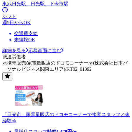
東武日光駅、日光駅、下今市駅
シフト
週5日からOK
交通費支給
未経験OK
詳細を見る
応募画面に進む
派遣労働者
≪携帯販売/家電量販店のドコモコーナー≫(株式会社日本パ
ーソナルビジネス関東エリア)/KT02_01392
「日光市」家電量販店のドコモコーナーで接客スタッフ／未
経験ok
量販店スタッフ
時給
1,470
円〜