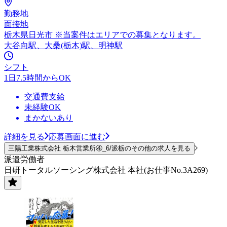
勤務地
面接地
栃木県日光市 ※当案件はエリアでの募集となります。
大谷向駅、大桑(栃木)駅、明神駅
シフト
1日7.5時間からOK
交通費支給
未経験OK
まかないあり
詳細を見る
応募画面に進む
三陽工業株式会社 栃木営業所④_6/派栃のその他の求人を見る
派遣労働者
日研トータルソーシング株式会社 本社(お仕事No.3A269)