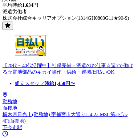
平均時給
1,634
円
派遣労働者
株式会社綜合キャリアオプション(1314GH0803G11★90-S)
【20代～40代活躍中】社保完備・派遣のお仕事☆週5で働け
る☆電池部品のキカイ操作・供給・運搬/日払いOK
組立スタッフ
時給
1,450
円〜
勤務地
面接地
栃木県日光市(勤務地) 宇都宮市大通り1-4-22 MSC第2ビル
4F(面接地)
下今市駅