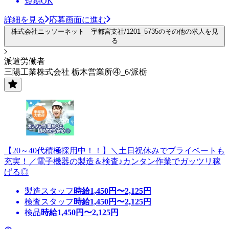
短期OK
詳細を見る
応募画面に進む
株式会社ニッソーネット 宇都宮支社/1201_5735のその他の求人を見
る
派遣労働者
三陽工業株式会社 栃木営業所④_6/派栃
【20～40代積極採用中！！】＼土日祝休みでプライベートも
充実！／電子機器の製造＆検査♪カンタン作業でガッツリ稼
げる◎
製造スタッフ
時給
1,450
円〜
2,125
円
検査スタッフ
時給
1,450
円〜
2,125
円
検品
時給
1,450
円〜
2,125
円