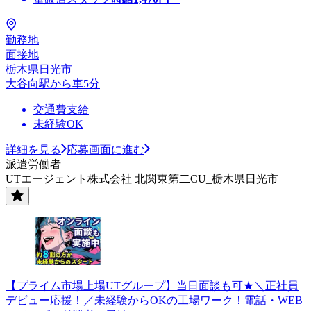
勤務地
面接地
栃木県日光市
大谷向駅から車5分
交通費支給
未経験OK
詳細を見る
応募画面に進む
派遣労働者
UTエージェント株式会社 北関東第二CU_栃木県日光市
【プライム市場上場UTグループ】当日面談も可★＼正社員
デビュー応援！／未経験からOKの工場ワーク！電話・WEB