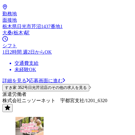
勤務地
面接地
栃木県日光市芹沼1437番地1
大桑(栃木)駅
シフト
1日2時間 週2日からOK
交通費支給
未経験OK
詳細を見る
応募画面に進む
すき家 352号日光芹沼店のその他の求人を見る
派遣労働者
株式会社ニッソーネット 宇都宮支社/1201_6320