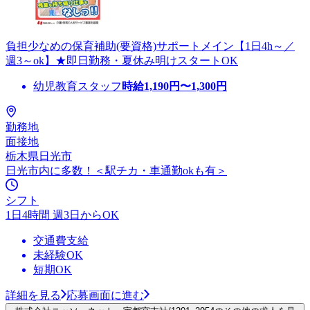
負担少なめの保育補助(要資格)サポートメイン【1日4h～／
週3～ok】★即日勤務・夏休み明けスタートOK
幼児教育スタッフ
時給
1,190
円〜
1,300
円
勤務地
面接地
栃木県日光市
日光市内に多数！＜駅チカ・車通勤okも有＞
シフト
1日4時間 週3日からOK
交通費支給
未経験OK
短期OK
詳細を見る
応募画面に進む