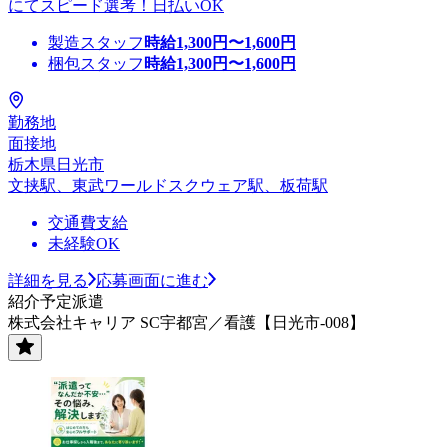
にてスピード選考！日払いOK
製造スタッフ
時給
1,300
円〜
1,600
円
梱包スタッフ
時給
1,300
円〜
1,600
円
勤務地
面接地
栃木県日光市
文挟駅、東武ワールドスクウェア駅、板荷駅
交通費支給
未経験OK
詳細を見る
応募画面に進む
紹介予定派遣
株式会社キャリア SC宇都宮／看護【日光市-008】