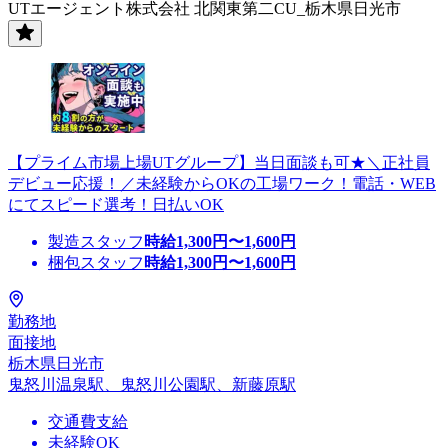
UTエージェント株式会社 北関東第二CU_栃木県日光市
【プライム市場上場UTグループ】当日面談も可★＼正社員
デビュー応援！／未経験からOKの工場ワーク！電話・WEB
にてスピード選考！日払いOK
製造スタッフ
時給
1,300
円〜
1,600
円
梱包スタッフ
時給
1,300
円〜
1,600
円
勤務地
面接地
栃木県日光市
鬼怒川温泉駅、鬼怒川公園駅、新藤原駅
交通費支給
未経験OK