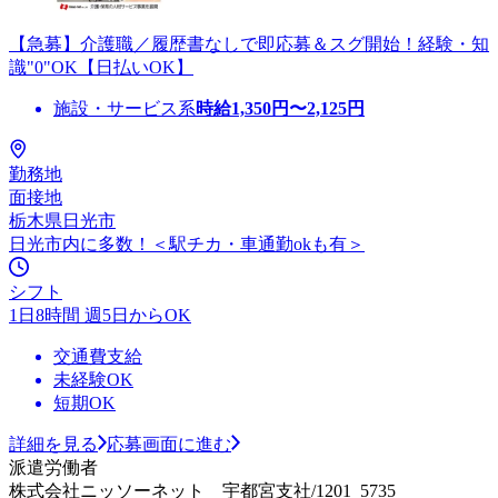
【急募】介護職／履歴書なしで即応募＆スグ開始！経験・知
識"0"OK【日払いOK】
施設・サービス系
時給
1,350
円〜
2,125
円
勤務地
面接地
栃木県日光市
日光市内に多数！＜駅チカ・車通勤okも有＞
シフト
1日8時間 週5日からOK
交通費支給
未経験OK
短期OK
詳細を見る
応募画面に進む
派遣労働者
株式会社ニッソーネット 宇都宮支社/1201_5735