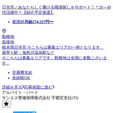
日光市／あなたらしく働ける職場探しをサポート！＊20～40
代活躍中＊【紹介予定派遣】
看護師
月給
274,227
円〜
勤務地
面接地
栃木県日光市 ※こちらは募集エリアの一例となります。
最寄り駅：鬼怒川温泉駅など
※こちらは募集エリアです。勤務地は全国に多数ございま
す。
交通費支給
未経験OK
詳細を見る
応募画面に進む
アルバイト・パート
サンエス警備保障株式会社 宇都宮支社(33)