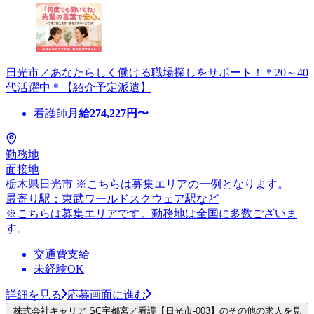
日光市／あなたらしく働ける職場探しをサポート！＊20～40
代活躍中＊【紹介予定派遣】
看護師
月給
274,227
円〜
勤務地
面接地
栃木県日光市 ※こちらは募集エリアの一例となります。
最寄り駅：東武ワールドスクウェア駅など
※こちらは募集エリアです。勤務地は全国に多数ございま
す。
交通費支給
未経験OK
詳細を見る
応募画面に進む
株式会社キャリア SC宇都宮／看護【日光市-003】のその他の求人を見