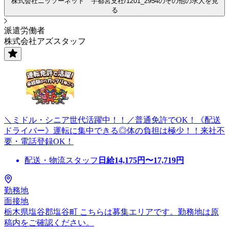
株式会社ニッソーネット 宇都宮支社/1201_2954のその他の求人を見
る
派遣労働者
株式会社アズスタッフ
＼ミドル・シニア世代活躍中！！／普通免許でOK！《配送
ドライバー》運転に集中できる◎体の負担は極少！！来社不
要・電話登録OK！
配送・物流スタッフ
日給
14,175
円〜
17,719
円
勤務地
面接地
栃木県塩谷郡塩谷町 こちらは募集エリアです。勤務地は原
稿内をご確認ください。