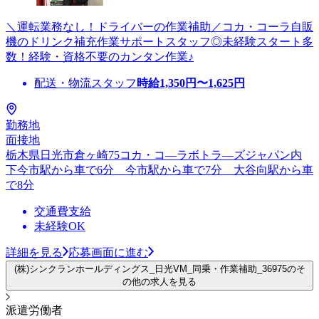
＼運転業務なし！ドライバーの作業補助／コカ・コーラ自販
機のドリンク補充作業サポートスタッフ◎未経験スタート多
数！経験・資格不要のカンタン作業♪
配送・物流スタッフ
時給
1,350
円〜
1,625
円
勤務地
面接地
栃木県日光市倉ヶ崎75コカ・コ―ラボトラ―ズジャパン内
下今市駅から車で6分 今市駅から車で7分 大谷向駅から車
で8分
交通費支給
未経験OK
詳細を見る
応募画面に進む
(株)シンクランホールディングス_日光VM_同乗・作業補助_36975のそ
の他の求人を見る
派遣労働者