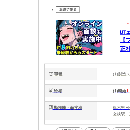
派遣労働者
UT
【
正
ク
職種
(1)製
給与
(1)時給
1
勤務地・面接地
栃木県日
文挟駅、