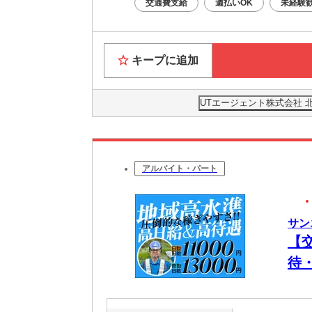
交通費支給
週払いOK
未経験
キープに追加
UTエージェント株式会社 
アルバイト・パート
サン
【
待
＆