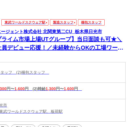
東武ワールドスクウェア駅
製造スタッフ
梱包スタッフ
エージェント株式会社 北関東第二CU_栃木県日光市
プライム市場上場UTグループ】当日面談も可★＼
社員デビュー応援！／未経験からOKの工場ワー
！電話・WEBにてスピード選考！日払いOK
造スタッフ (2)梱包スタッフ
,300
円〜
1,600
円
(2)時給
1,300
円〜
1,600
円
光市
東武ワールドスクウェア駅、板荷駅