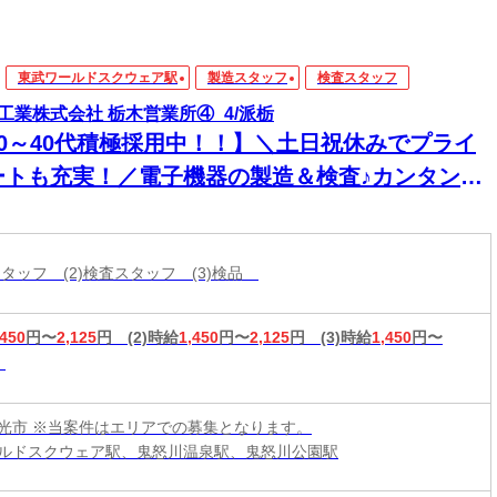
東武ワールドスクウェア駅
製造スタッフ
検査スタッフ
工業株式会社 栃木営業所④_4/派栃
20～40代積極採用中！！】＼土日祝休みでプライ
ートも充実！／電子機器の製造＆検査♪カンタン作
でガッツリ稼げる◎
スタッフ (2)検査スタッフ (3)検品
,450
円〜
2,125
円
(2)時給
1,450
円〜
2,125
円
(3)時給
1,450
円〜
光市 ※当案件はエリアでの募集となります。
ルドスクウェア駅、鬼怒川温泉駅、鬼怒川公園駅