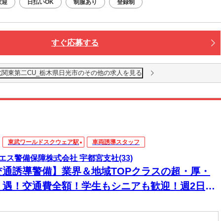
歓迎
日払いOK
制服あり
登録制
すぐ応募する
北関東第二CU_栃木県日光市のその他の求人を見る
東武ワールドスクウェア駅
車両誘導スタッフ
エス警備保障株式会社 宇都宮支社(33)
交通誘導警備】業界＆地域TOPクラスの超・厚・
・遇！交通費全額！学生もシニアも歓迎！週2日～
日払い◎