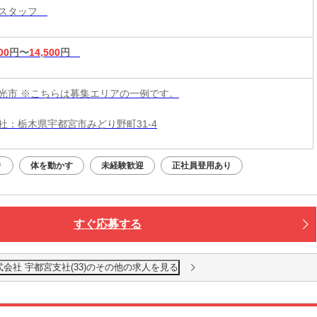
導スタッフ
00
円〜
14,500
円
光市 ※こちらは募集エリアの一例です。
社：栃木県宇都宮市みどり野町31-4
り
体を動かす
未経験歓迎
正社員登用あり
すぐ応募する
会社 宇都宮支社(33)のその他の求人を見る