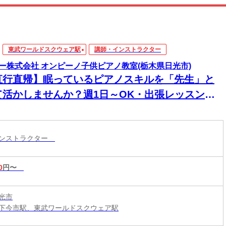
東武ワールドスクウェア駅
講師・インストラクター
ー株式会社 オンピーノ子供ピアノ教室(栃木県日光市)
直行直帰】眠っているピアノスキルを「先生」と
て活かしませんか？週1日～OK・出張レッスン講
 演奏経験があれば指導未経験でもOK／20代～40
活躍中／Wワーク・育児との両立に最適
インストラクター
0
円〜
光市
下今市駅、東武ワールドスクウェア駅