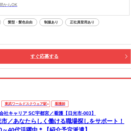
時間からOK
髪型・髪色自由
制服あり
正社員登用あり
すぐ応募する
東武ワールドスクウェア駅
看護師
会社キャリア SC宇都宮／看護【日光市-003】
光市／あなたらしく働ける職場探しをサポート！
20～40代活躍中＊【紹介予定派遣】