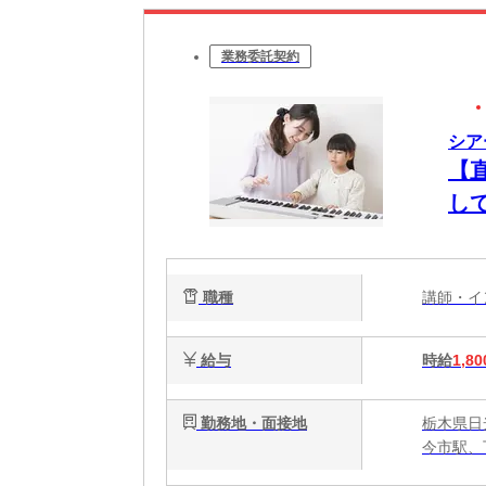
業務委託契約
シア
【
し
師
代
職種
講師・
給与
時給
1,80
勤務地・面接地
栃木県日
今市駅、