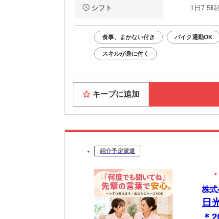
シフト
1日7.5
食事、まかない付き
バイク通勤OK
スキルが身に付く
キープに追加
紹介予定派遣
株式
日
＊