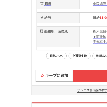
職種
車両誘
給与
日給
11,0
勤務地・面接地
栃木県日
▼面接地
宇都宮支
日払いOK
交通費支給
制服あ
キープに追加
サンエス警備保障株式