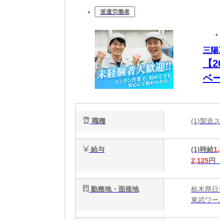
派遣労働者
三陽
【
ベ
業
職種
(1)製造
給与
(1)時給
1
2,125
円
勤務地・面接地
栃木県日
東武ワー