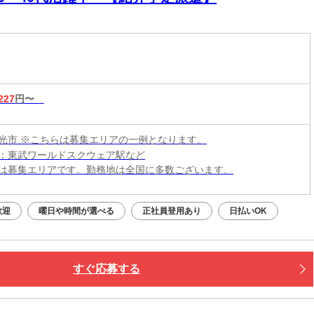
227
円〜
光市 ※こちらは募集エリアの一例となります。
：東武ワールドスクウェア駅など
は募集エリアです。勤務地は全国に多数ございます。
歓迎
曜日や時間が選べる
正社員登用あり
日払いOK
すぐ応募する