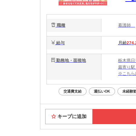
職種
看護師
給与
月給
274,
勤務地・面接地
栃木県日
最寄り駅
※こちら
交通費支給
週払いOK
未経験
キープに追加