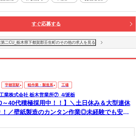
すぐ応募する
東第二CU_栃木県下都賀郡壬生町のその他の求人を見る
宇都宮駅
軽作業・製造系
工場
工業株式会社 栃木営業所⑦_4/派栃
20～40代積極採用中！！】＼土日休み＆大型連休
り！／壁紙製造のカンタン作業◎未経験でも安
！