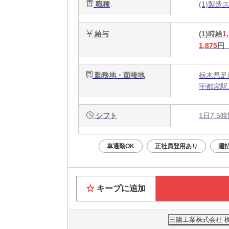
職種
(1)製造
給与
(1)時給
1
1,875
円
勤務地・面接地
栃木県足
宇都宮駅
シフト
1日7.5
車通勤OK
正社員登用あり
週
キープに追加
三陽工業株式会社 