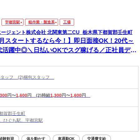
宇都宮駅
軽作業・製造系
工場
エージェント株式会社 北関東第二CU_栃木県下都賀郡壬生町
8月スタートするなら今！】即日面接OK！20代～
0代活躍中◎＼日払いOKでスグ稼げる／正社員デビ
ー応援！
造スタッフ (2)梱包スタッフ
,300
円〜
1,600
円
(2)時給
1,300
円〜
1,600
円
都賀郡壬生町
、ひぐち駅、宇都宮駅
経験歓迎
体を動かす
車通勤OK
交通費支給