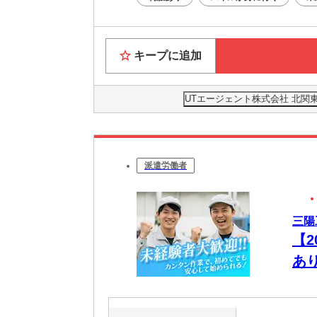
キープに追加
UTエージェント株式会社 北関
派遣労働者
三陽
【
あ
心