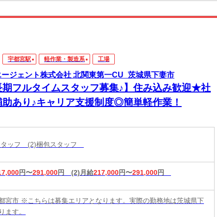
宇都宮駅
軽作業・製造系
工場
エージェント株式会社 北関東第一CU_茨城県下妻市
長期フルタイムスタッフ募集♪】住み込み歓迎★社
補助あり♪キャリア支援制度◎簡単軽作業！
造スタッフ (2)梱包スタッフ
17,000
円〜
291,000
円
(2)月給
217,000
円〜
291,000
円
都宮市 ※こちらは募集エリアとなります。実際の勤務地は茨城県下
ります。