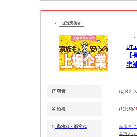
派遣労働者
UT
【
宅
職種
(1)製
給与
(1)月給
2
勤務地・面接地
栃木県宇
妻市とな