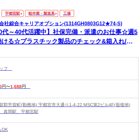
宇都宮駅
軽作業・製造系
工場
会社綜合キャリアオプション(1314GH0803G12★74-S)
20代～40代活躍中】社保完備・派遣のお仕事☆週5
働ける☆プラスチック製品のチェック&箱入れ/モ
モク作業/日払いOK
タッフ
0
円〜
1,688
円
郡芳賀町(勤務地) 宇都宮市大通り1-4-22 MSC第2ビル4F(面接地)
、真岡駅、宇都宮駅
らOK