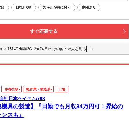
支給
日払いOK
スキルが身に付く
制服あり
すぐ応募する
1314GH0803G12★74-S)のその他の求人を見る
宇都宮駅
軽作業・製造系
工場
会社日本ケイテム/793
農機具の製造】『日勤でも月収34万円可！昇給の
ャンスも』