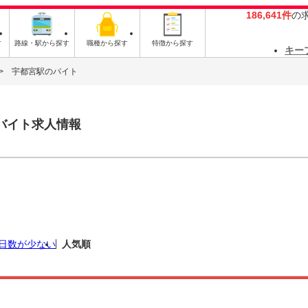
186,641件
の
す
路線・駅から探す
職種から探す
特徴から探す
キー
宇都宮駅のバイト
バイト求人情報
日数が少ない
人気順