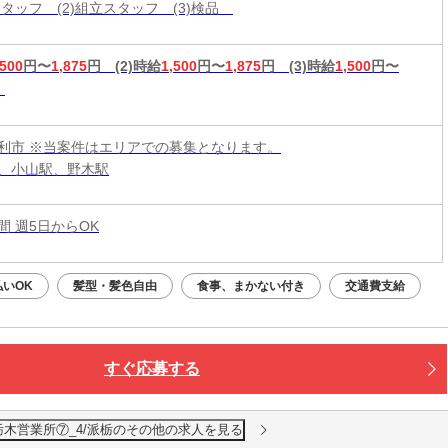
スタッフ (2)組立スタッフ (3)検品
,500
円〜
1,875
円
(2)時給
1,500
円〜
1,875
円
(3)時給
1,500
円〜
利市 ※当案件はエリアでの募集となります。
、小山駅、野木駅
時間 週5日からOK
払いOK
髪型・髪色自由
食事、まかない付き
交通費支給
すぐ応募する
栃木営業所⑦_4/派栃のその他の求人を見る