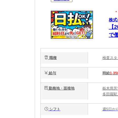
株式
【
で
ク
職種
検査ス
給与
時給
1,35
勤務地・面接地
栃木県芳賀
多田羅駅
シフト
週5日か