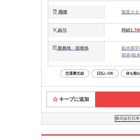
職種
製造ス
給与
時給
1,70
勤務地・面接地
栃木県宇
岡本(栃
交通費支給
日払いOK
体を動
キープに追加
株式会社日本