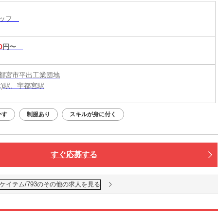
タッフ
0
円〜
都宮市平出工業団地
木)駅、宇都宮駅
かす
制服あり
スキルが身に付く
すぐ応募する
ケイテム/793のその他の求人を見る