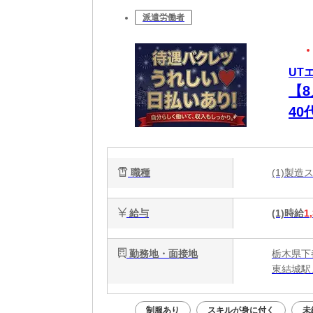
派遣労働者
UT
【
4
ュ
職種
(1)製
給与
(1)時給
1
勤務地・面接地
栃木県下
東結城駅
制服あり
スキルが身に付く
未