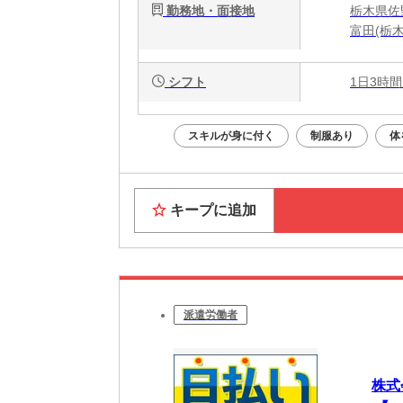
勤務地・面接地
栃木県佐
富田(栃木
シフト
1日3時間
スキルが身に付く
制服あり
体
キープに追加
派遣労働者
株式