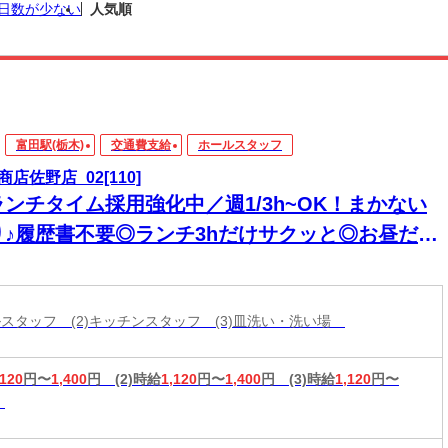
日数が少ない
人気順
富田駅(栃木)
交通費支給
ホールスタッフ
商店佐野店_02[110]
ランチタイム採用強化中／週1/3h~OK！まかない
り♪履歴書不要◎ランチ3hだけサクッと◎お昼だけ
短時間勤務で家庭との両立♪
ールスタッフ (2)キッチンスタッフ (3)皿洗い・洗い場
,120
円〜
1,400
円
(2)時給
1,120
円〜
1,400
円
(3)時給
1,120
円〜