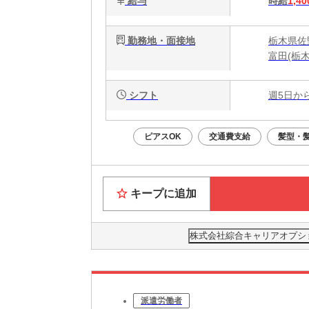
給与
時給
1,40
勤務地・面接地
栃木県佐野
富田(栃
シフト
週5日か
ピアスOK
交通費支給
髪型・
キープに追加
株式会社綜合キャリアオプション(
派遣労働者