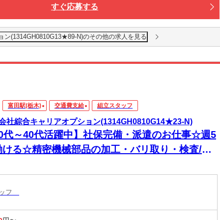
すぐ応募する
1314GH0810G13★89-N)のその他の求人を見る
富田駅(栃木)
交通費支給
組立スタッフ
会社綜合キャリアオプション(1314GH0810G14★23-N)
20代～40代活躍中】社保完備・派遣のお仕事☆週5
働ける☆精密機械部品の加工・バリ取り・検査/日
OK
タッフ