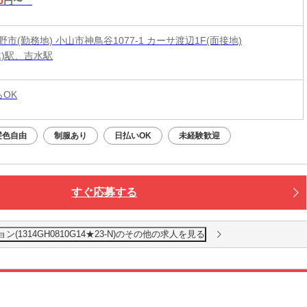
0
円〜
市(勤務地) 小山市神鳥谷1077-1 カーサ渡辺1F(面接地)
木)駅、吉水駅
らOK
髪色自由
制服あり
日払いOK
未経験歓迎
すぐ応募する
1314GH0810G14★23-N)のその他の求人を見る