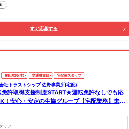
K
すぐ応募する
富田駅(栃木)
交通費支給
宅配便スタッフ
会社トラストシップ 佐野事業所(宅配)
転免許取得支援制度START★運転免許なしでも応
OK！安心・安定の生協グループ【宅配業務】未経
OK☆全車AT車・バックカメラ・ドライブレコーダ
を完備☆充実した待遇・福利厚生を完備！土日休
スタッフ