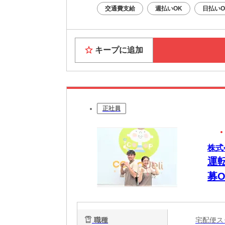
交通費支給
週払いOK
日払いO
キープに追加
正社員
株式
運
募
験
ー
職種
宅配便
み