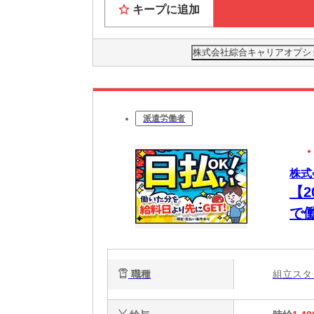
キープに追加
株式会社綜合キャリアオプション(
派遣労働者
株式
【
で
払い
職種
組立ス