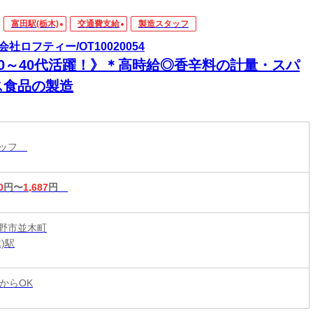
富田駅(栃木)
交通費支給
製造スタッフ
会社ロフティー/OT10020054
20～40代活躍！》＊高時給◎香辛料の計量・スパ
ス食品の製造
タッフ
0
円〜
1,687
円
野市並木町
)駅
からOK