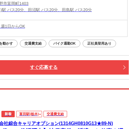
野市富岡町1403
)駅 バス20分、田沼駅 バス20分、田島駅 バス20分
 週1日からOK
を動かす
交通費支給
バイク通勤OK
正社員登用あり
すぐ応募する
新着
富田駅(栃木)
交通費支給
会社綜合キャリアオプション(1314GH0810G13★89-N)