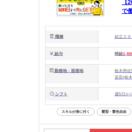
【
で
職種
組立ス
給与
時給
1,40
勤務地・面接地
栃木県佐野
富田(栃
シフト
週5日か
スキルが身に付く
髪型・髪色自由