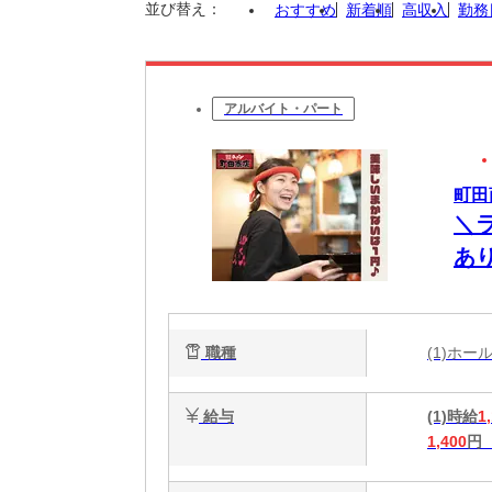
並び替え：
おすすめ
新着順
高収入
勤務
アルバイト・パート
町田
＼
あ
の
職種
(1)ホ
給与
(1)時給
1
1,400
円