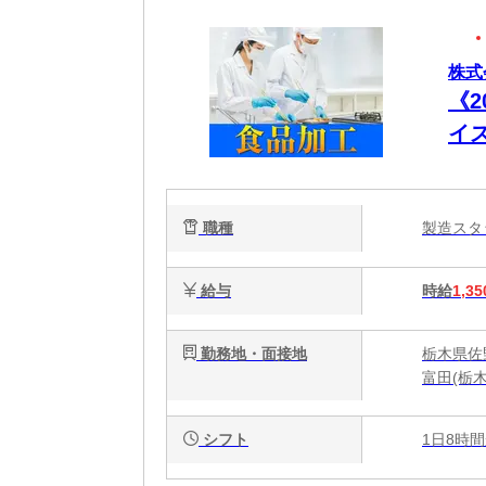
株式
《
イ
職種
製造ス
給与
時給
1,35
勤務地・面接地
栃木県佐
富田(栃木
シフト
1日8時間