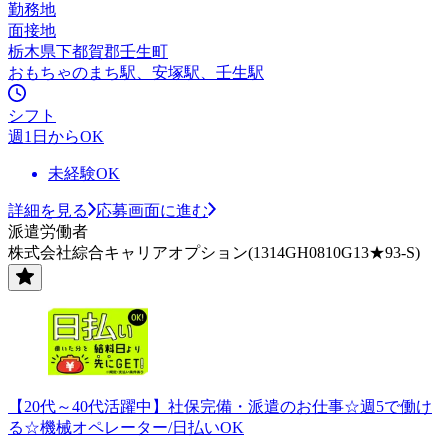
勤務地
面接地
栃木県下都賀郡壬生町
おもちゃのまち駅、安塚駅、壬生駅
シフト
週1日からOK
未経験OK
詳細を見る
応募画面に進む
派遣労働者
株式会社綜合キャリアオプション(1314GH0810G13★93-S)
【20代～40代活躍中】社保完備・派遣のお仕事☆週5で働け
る☆機械オペレーター/日払いOK