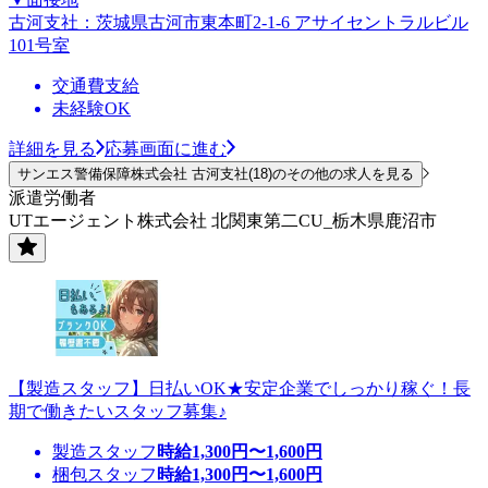
古河支社：茨城県古河市東本町2-1-6 アサイセントラルビル
101号室
交通費支給
未経験OK
詳細を見る
応募画面に進む
サンエス警備保障株式会社 古河支社(18)のその他の求人を見る
派遣労働者
UTエージェント株式会社 北関東第二CU_栃木県鹿沼市
【製造スタッフ】日払いOK★安定企業でしっかり稼ぐ！長
期で働きたいスタッフ募集♪
製造スタッフ
時給
1,300
円〜
1,600
円
梱包スタッフ
時給
1,300
円〜
1,600
円