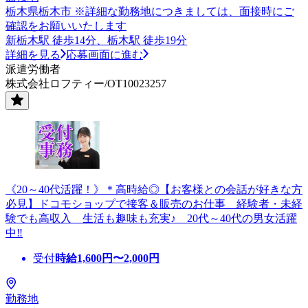
栃木県栃木市 ※詳細な勤務地につきましては、面接時にご
確認をお願いいたします
新栃木駅 徒歩14分、栃木駅 徒歩19分
詳細を見る
応募画面に進む
派遣労働者
株式会社ロフティー/OT10023257
《20～40代活躍！》＊高時給◎【お客様との会話が好きな方
必見】ドコモショップで接客＆販売のお仕事 経験者・未経
験でも高収入 生活も趣味も充実♪ 20代～40代の男女活躍
中‼
受付
時給
1,600
円〜
2,000
円
勤務地