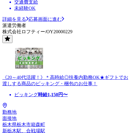
交通費支給
未経験OK
詳細を見る
応募画面に進む
派遣労働者
株式会社ロフティー/OY20000229
《20～40代活躍！》＊高時給◎扶養内勤務OK★ギフトでお
渡しする商品のピッキング・梱包のお仕事！
ピッキング
時給
1,150
円〜
勤務地
面接地
栃木県栃木市箱森町
新栃木駅、合戦場駅