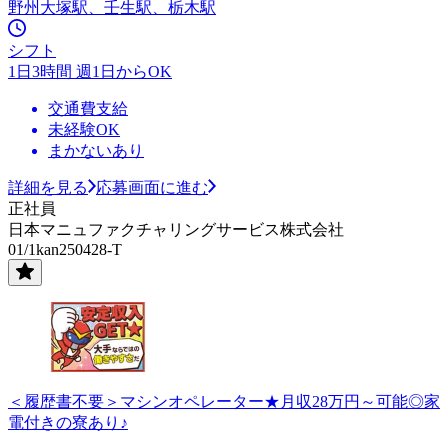
野州大塚駅、壬生駅、栃木駅
シフト
1日3時間 週1日からOK
交通費支給
未経験OK
まかないあり
詳細を見る
応募画面に進む
正社員
日本マニュファクチャリングサービス株式会社
01/1kan250428-T
＜履歴書不要＞マシンオペレーター★月収28万円～可能◎家
電付きの寮あり♪