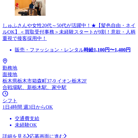
しゅふさんや女性20代～50代が活躍中！★【髪色自由・ネイ
ルOK】＜買取受付事務＞未経験スタートが9割！意欲・人柄
重視で接客採用中！
販売・ファッション・レンタル
時給
1,100
円〜
1,400
円
勤務地
面接地
栃木県栃木市箱森町37-9 イオン栃木2F
合戦場駅、新栃木駅、家中駅
シフト
1日4時間 週3日からOK
交通費支給
未経験OK
詳細を見る
応募画面に進む