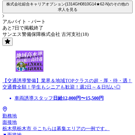
株式会社綜合キャリアオプション(1314GH0810G14★62-N)のその他の
求人を見る
アルバイト・パート
あと7日で掲載終了
サンエス警備保障株式会社 古河支社(18)
【交通誘導警備】業界＆地域TOPクラスの超・厚・待・遇！
交通費全額！学生もシニアも歓迎！週2日～＆日払い◎
車両誘導スタッフ
日給
12,000
円〜
15,500
円
勤務地
面接地
栃木県栃木市 ※こちらは募集エリアの一例です。
▼面接地