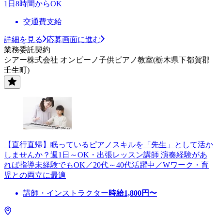
1日8時間からOK
交通費支給
詳細を見る
応募画面に進む
業務委託契約
シアー株式会社 オンピーノ子供ピアノ教室(栃木県下都賀郡
壬生町)
【直行直帰】眠っているピアノスキルを「先生」として活か
しませんか？週1日～OK・出張レッスン講師 演奏経験があ
れば指導未経験でもOK／20代～40代活躍中／Wワーク・育
児との両立に最適
講師・インストラクター
時給
1,800
円〜