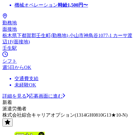
機械オペレーション
時給
1,500
円〜
勤務地
面接地
栃木県下都賀郡壬生町(勤務地) 小山市神鳥谷1077-1 カーサ渡
辺1F(面接地)
壬生駅
シフト
週5日からOK
交通費支給
未経験OK
詳細を見る
応募画面に進む
新着
派遣労働者
株式会社綜合キャリアオプション(1314GH0810G13★10-N)