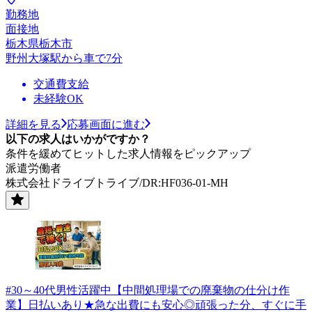
勤務地
面接地
栃木県栃木市
野州大塚駅から車で7分
交通費支給
未経験OK
詳細を見る
応募画面に進む
以下の求人はいかがですか？
条件を緩めてヒットした求人情報をピックアップ
派遣労働者
株式会社ドライブトライブ/DR:HF036-01-MH
#30～40代男性活躍中【中間処理場での廃棄物の仕分け作
業】日払いあり★急な出費にも安心◎頑張った分、すぐに手