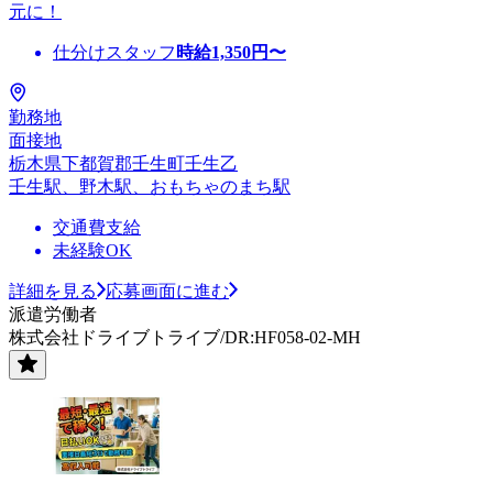
元に！
仕分けスタッフ
時給
1,350
円〜
勤務地
面接地
栃木県下都賀郡壬生町壬生乙
壬生駅、野木駅、おもちゃのまち駅
交通費支給
未経験OK
詳細を見る
応募画面に進む
派遣労働者
株式会社ドライブトライブ/DR:HF058-02-MH