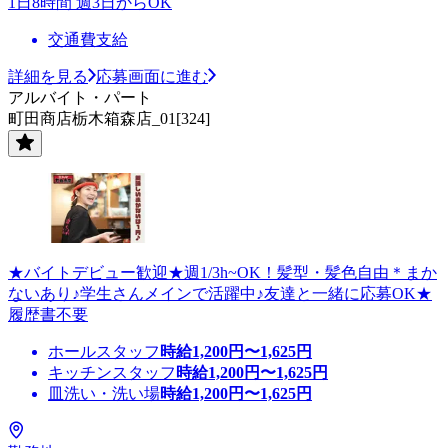
1日8時間 週3日からOK
交通費支給
詳細を見る
応募画面に進む
アルバイト・パート
町田商店栃木箱森店_01[324]
★バイトデビュー歓迎★週1/3h~OK！髪型・髪色自由＊まか
ないあり♪学生さんメインで活躍中♪友達と一緒に応募OK★
履歴書不要
ホールスタッフ
時給
1,200
円〜
1,625
円
キッチンスタッフ
時給
1,200
円〜
1,625
円
皿洗い・洗い場
時給
1,200
円〜
1,625
円