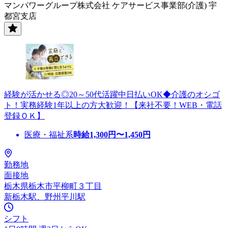
マンパワーグループ株式会社 ケアサービス事業部(介護) 宇
都宮支店
経験が活かせる◎20～50代活躍中日払いOK◆介護のオシゴ
ト！実務経験1年以上の方大歓迎！【来社不要！WEB・電話
登録ＯＫ】
医療・福祉系
時給
1,300
円〜
1,450
円
勤務地
面接地
栃木県栃木市平柳町３丁目
新栃木駅、野州平川駅
シフト