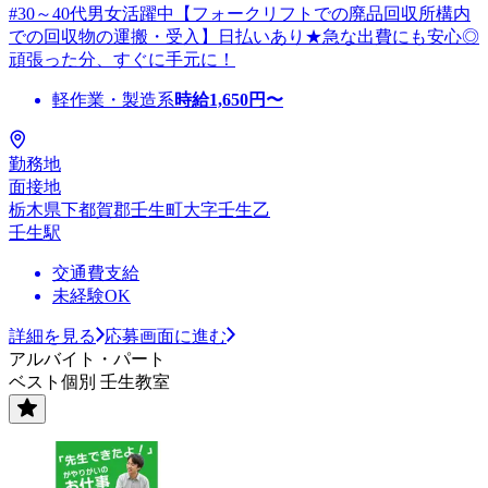
#30～40代男女活躍中【フォークリフトでの廃品回収所構内
での回収物の運搬・受入】日払いあり★急な出費にも安心◎
頑張った分、すぐに手元に！
軽作業・製造系
時給
1,650
円〜
勤務地
面接地
栃木県下都賀郡壬生町大字壬生乙
壬生駅
交通費支給
未経験OK
詳細を見る
応募画面に進む
アルバイト・パート
ベスト個別 壬生教室