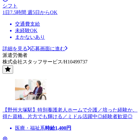
シフト
1日7.5時間 週5日からOK
交通費支給
未経験OK
まかないあり
詳細を見る
応募画面に進む
派遣労働者
株式会社スタッフサービス/H10499737
【野州大塚駅】特別養護老人ホームで介護／培った経験か、
得た資格。片方でも輝ける／ミドル活躍中◎経験者歓迎◎
医療・福祉系
時給
1,400
円