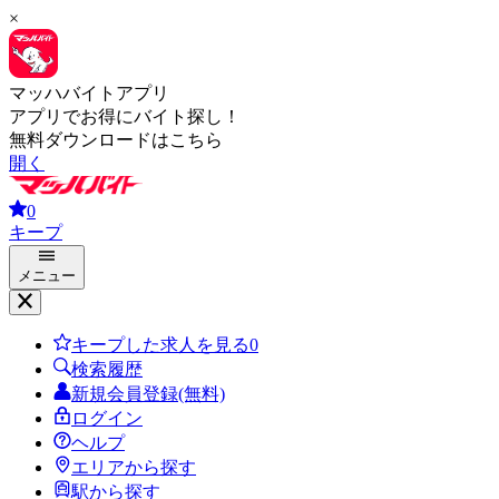
×
マッハバイトアプリ
アプリでお得にバイト探し！
無料ダウンロードはこちら
開く
0
キープ
メニュー
キープした求人を見る
0
検索履歴
新規会員登録(無料)
ログイン
ヘルプ
エリアから探す
駅から探す