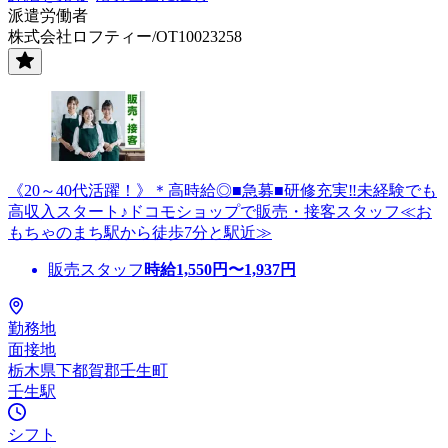
派遣労働者
株式会社ロフティー/OT10023258
《20～40代活躍！》＊高時給◎■急募■研修充実‼未経験でも
高収入スタート♪ドコモショップで販売・接客スタッフ≪お
もちゃのまち駅から徒歩7分と駅近≫
販売スタッフ
時給
1,550
円〜
1,937
円
勤務地
面接地
栃木県下都賀郡壬生町
壬生駅
シフト