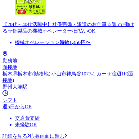
【20代～40代活躍中】社保完備・派遣のお仕事☆週5で働け
る☆針製品の機械オペレーター/日払いOK
機械オペレーション
時給
1,450
円〜
勤務地
面接地
栃木県栃木市(勤務地) 小山市神鳥谷1077-1 カーサ渡辺1F(面
接地)
野州大塚駅
シフト
週5日からOK
交通費支給
未経験OK
詳細を見る
応募画面に進む