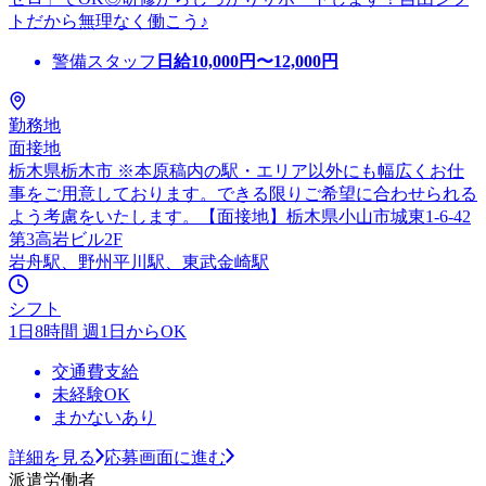
トだから無理なく働こう♪
警備スタッフ
日給
10,000
円〜
12,000
円
勤務地
面接地
栃木県栃木市 ※本原稿内の駅・エリア以外にも幅広くお仕
事をご用意しております。できる限りご希望に合わせられる
よう考慮をいたします。【面接地】栃木県小山市城東1-6-42
第3高岩ビル2F
岩舟駅、野州平川駅、東武金崎駅
シフト
1日8時間 週1日からOK
交通費支給
未経験OK
まかないあり
詳細を見る
応募画面に進む
派遣労働者