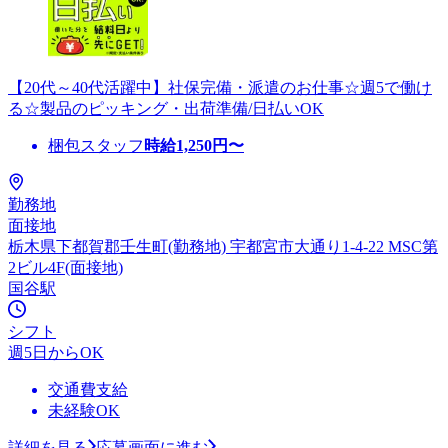
【20代～40代活躍中】社保完備・派遣のお仕事☆週5で働け
る☆製品のピッキング・出荷準備/日払いOK
梱包スタッフ
時給
1,250
円〜
勤務地
面接地
栃木県下都賀郡壬生町(勤務地) 宇都宮市大通り1-4-22 MSC第
2ビル4F(面接地)
国谷駅
シフト
週5日からOK
交通費支給
未経験OK
詳細を見る
応募画面に進む