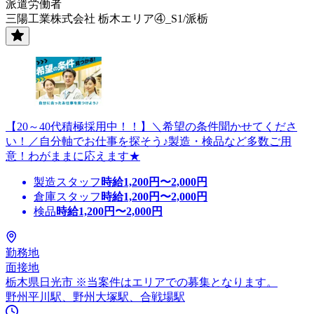
派遣労働者
三陽工業株式会社 栃木エリア④_S1/派栃
【20～40代積極採用中！！】＼希望の条件聞かせてくださ
い！／自分軸でお仕事を探そう♪製造・検品など多数ご用
意！わがままに応えます★
製造スタッフ
時給
1,200
円〜
2,000
円
倉庫スタッフ
時給
1,200
円〜
2,000
円
検品
時給
1,200
円〜
2,000
円
勤務地
面接地
栃木県日光市 ※当案件はエリアでの募集となります。
野州平川駅、野州大塚駅、合戦場駅