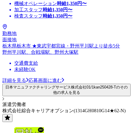
機械オペレーション
時給
1,350
円〜
加工スタッフ
時給
1,350
円〜
検査スタッフ
時給
1,350
円〜
勤務地
面接地
栃木県栃木市 ★東武宇都宮線・野州平川駅より徒歩5分
野州平川駅、合戦場駅、野州大塚駅
交通費支給
未経験OK
詳細を見る
応募画面に進む
日本マニュファクチャリングサービス株式会社01/1kan250428-Tのその
他の求人を見る
派遣労働者
株式会社綜合キャリアオプション(1314GH0810G14★62-N)