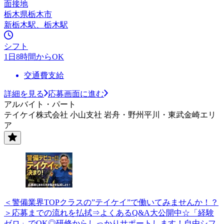
面接地
栃木県栃木市
新栃木駅、栃木駅
シフト
1日8時間からOK
交通費支給
詳細を見る
応募画面に進む
アルバイト・パート
テイケイ株式会社 小山支社 岩舟・野州平川・東武金崎エリ
ア
＜警備業界TOPクラスの”テイケイ”で働いてみませんか！？
＞応募までの流れを払拭⇒よくあるQ&A大公開中☆「経験
ゼロ」でOK◎研修からしっかりサポートします！自由シフ