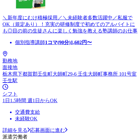
＼新年度にむけ積極採用／＼未経験者多数活躍中／私服で
OK（規定あり）！充実の研修制度で初めてのアルバイトに
も◎目の前の生徒さんに楽しく勉強を教える塾講師のお仕事
個別指導講師
1コマ(90分)
1,602
円〜
勤務地
面接地
栃木県下都賀郡壬生町大師町29-6 壬生大師町事務所 101号室
壬生駅
シフト
1日1.5時間 週1日からOK
交通費支給
未経験OK
詳細を見る
応募画面に進む
派遣労働者