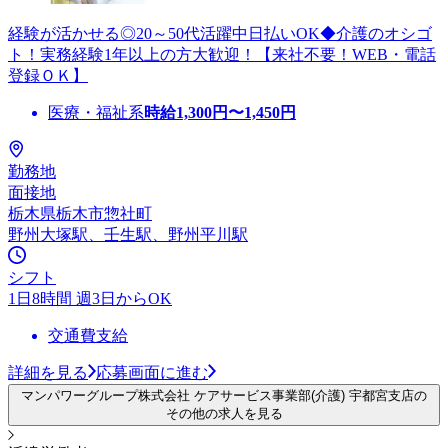
経験が活かせる◎20～50代活躍中日払いOK◆介護のオシゴ
ト！実務経験1年以上の方大歓迎！【来社不要！WEB・電話
登録ＯＫ】
医療・福祉系
時給
1,300
円〜
1,450
円
勤務地
面接地
栃木県栃木市惣社町
野州大塚駅、壬生駅、野州平川駅
シフト
1日8時間 週3日からOK
交通費支給
詳細を見る
応募画面に進む
マンパワーグループ株式会社 ケアサービス事業部(介護) 宇都宮支店の
その他の求人を見る