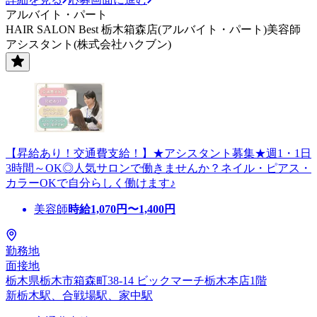
アルバイト・パート
HAIR SALON Best 栃木箱森店(アルバイト・パート)美容師
アシスタント(株式会社ハクブン)
【昇給あり！交通費支給！】★アシスタント募集★週1・1日
3時間～OK◎人気サロンで働きませんか？ネイル・ピアス・
カラーOKで自分らしく働けます♪
美容師
時給
1,070
円〜
1,400
円
勤務地
面接地
栃木県栃木市箱森町38-14 ビックマーチ栃木本店1階
新栃木駅、合戦場駅、家中駅