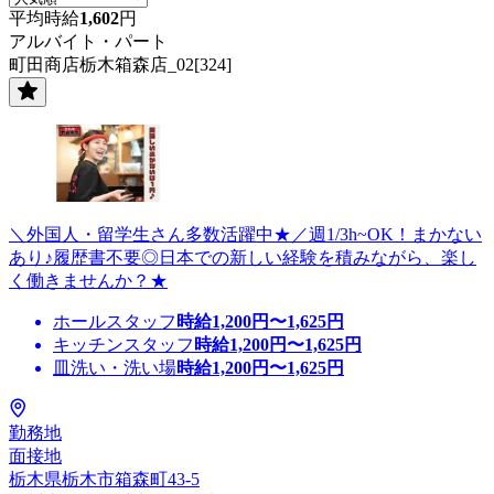
平均時給
1,602
円
アルバイト・パート
町田商店栃木箱森店_02[324]
＼外国人・留学生さん多数活躍中★／週1/3h~OK！まかない
あり♪履歴書不要◎日本での新しい経験を積みながら、楽し
く働きませんか？★
ホールスタッフ
時給
1,200
円〜
1,625
円
キッチンスタッフ
時給
1,200
円〜
1,625
円
皿洗い・洗い場
時給
1,200
円〜
1,625
円
勤務地
面接地
栃木県栃木市箱森町43-5