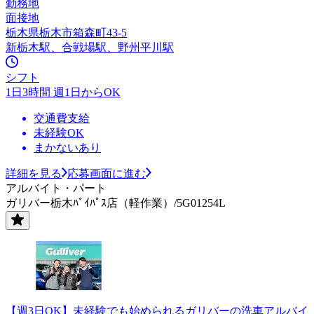
勤務地
面接地
栃木県栃木市箱森町43-5
新栃木駅、合戦場駅、野州平川駅
シフト
1日3時間 週1日からOK
交通費支給
未経験OK
まかないあり
詳細を見る
応募画面に進む
アルバイト・パート
ガリバー栃木ﾊﾞｲﾊﾟｽ店（軽作業）/5G01254L
【週3日OK】未経験でも始められるガリバーの洗車アルバイ