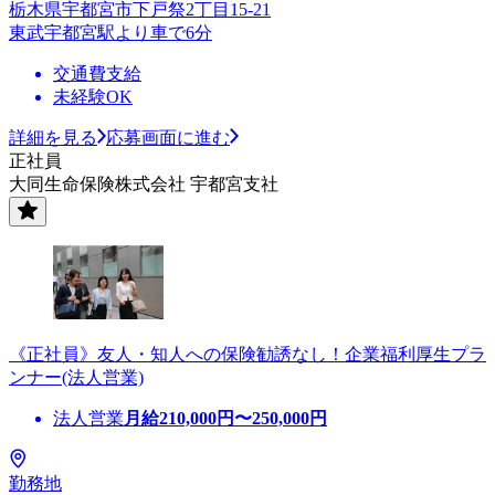
栃木県宇都宮市下戸祭2丁目15-21
東武宇都宮駅より車で6分
交通費支給
未経験OK
詳細を見る
応募画面に進む
正社員
大同生命保険株式会社 宇都宮支社
《正社員》友人・知人への保険勧誘なし！企業福利厚生プラ
ンナー(法人営業)
法人営業
月給
210,000
円〜
250,000
円
勤務地