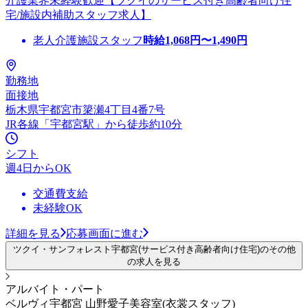
介護業界未経験歓迎【ツクイのサービス付き高齢者向け住
宅/施設内補助スタッフ求人】
老人介護施設スタッフ
時給
1,068
円〜
1,490
円
勤務地
面接地
栃木県宇都宮市簗瀬4丁目4番7号
JR各線「宇都宮駅」から徒歩約10分
シフト
週4日からOK
交通費支給
未経験OK
詳細を見る
応募画面に進む
ツクイ・サンフォレスト宇都宮(サービス付き高齢者向け住宅)のその他
の求人を見る
アルバイト・パート
ベルヴィ宇都宮 山野愛子美容室(衣裳スタッフ)