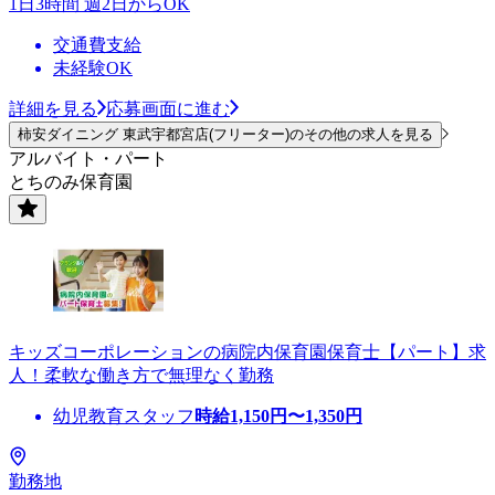
1日3時間 週2日からOK
交通費支給
未経験OK
詳細を見る
応募画面に進む
柿安ダイニング 東武宇都宮店(フリーター)のその他の求人を見る
アルバイト・パート
とちのみ保育園
キッズコーポレーションの病院内保育園保育士【パート】求
人！柔軟な働き方で無理なく勤務
幼児教育スタッフ
時給
1,150
円〜
1,350
円
勤務地