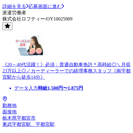
詳細を見る
応募画面に進む
派遣労働者
株式会社ロフティー/OY10025909
《20～40代活躍！》必須：普通自動車免許＊高時給◎＼月収
23万以上◎／カーディーラーでの経理事務スタッフ《南宇都
宮駅から徒歩14分》
データ入力
時給
1,500
円〜
1,875
円
勤務地
面接地
栃木県宇都宮市
東武宇都宮駅、宇都宮駅