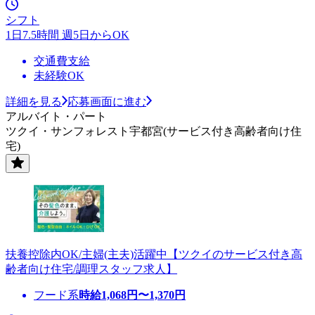
シフト
1日7.5時間 週5日からOK
交通費支給
未経験OK
詳細を見る
応募画面に進む
アルバイト・パート
ツクイ・サンフォレスト宇都宮(サービス付き高齢者向け住
宅)
扶養控除内OK/主婦(主夫)活躍中【ツクイのサービス付き高
齢者向け住宅/調理スタッフ求人】
フード系
時給
1,068
円〜
1,370
円