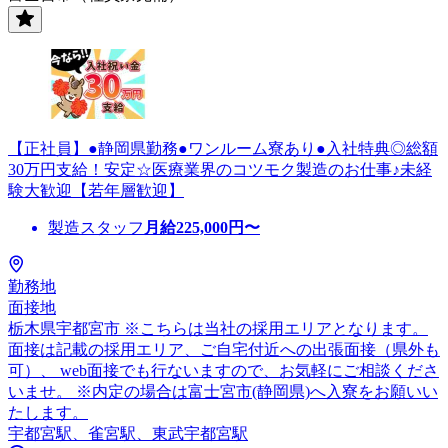
【正社員】●静岡県勤務●ワンルーム寮あり●入社特典◎総額
30万円支給！安定☆医療業界のコツモク製造のお仕事♪未経
験大歓迎【若年層歓迎】
製造スタッフ
月給
225,000
円〜
勤務地
面接地
栃木県宇都宮市 ※こちらは当社の採用エリアとなります。
面接は記載の採用エリア、ご自宅付近への出張面接（県外も
可）、 web面接でも行ないますので、お気軽にご相談くださ
いませ。 ※内定の場合は富士宮市(静岡県)へ入寮をお願いい
たします。
宇都宮駅、雀宮駅、東武宇都宮駅