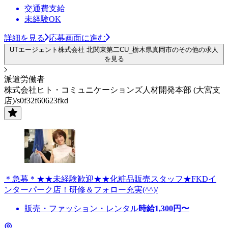
交通費支給
未経験OK
詳細を見る
応募画面に進む
UTエージェント株式会社 北関東第二CU_栃木県真岡市のその他の求人
を見る
派遣労働者
株式会社ヒト・コミュニケーションズ人材開発本部 (大宮支
店)/s0f32f60623fkd
＊急募＊★★未経験歓迎★★化粧品販売スタッフ★FKDイ
ンターパーク店！研修＆フォロー充実(^^)/
販売・ファッション・レンタル
時給
1,300
円〜