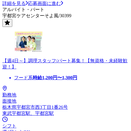
詳細を見る
応募画面に進む
アルバイト・パート
宇都宮ケアセンターそよ風/30399
【週4日～】調理スタッフ/パート募集！【無資格・未経験歓
迎！】
フード系
時給
1,200
円〜
1,300
円
勤務地
面接地
栃木県宇都宮市西3丁目1番26号
東武宇都宮駅、宇都宮駅
シフト