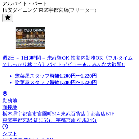
アルバイト・パート
柿安ダイニング 東武宇都宮店(フリーター)
週2日～ 1日3時間～ 未経験OK 扶養内勤務OK《フルタイム
でしっかり稼ごう》バイトデビュー★…みんな大歓迎!!
惣菜屋スタッフ
時給
1,200
円〜
1,220
円
惣菜屋スタッフ
時給
1,200
円〜
1,220
円
勤務地
面接地
栃木県宇都宮市宮園町514 東武百貨店宇都宮店B1F
東武宇都宮駅 徒歩5分、宇都宮駅 徒歩24分
シフト