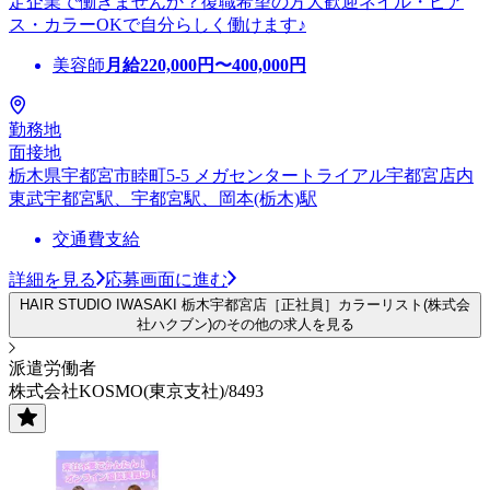
定企業で働きませんか？復職希望の方大歓迎ネイル・ピア
ス・カラーOKで自分らしく働けます♪
美容師
月給
220,000
円〜
400,000
円
勤務地
面接地
栃木県宇都宮市睦町5-5 メガセンタートライアル宇都宮店内
東武宇都宮駅、宇都宮駅、岡本(栃木)駅
交通費支給
詳細を見る
応募画面に進む
HAIR STUDIO IWASAKI 栃木宇都宮店［正社員］カラーリスト(株式会
社ハクブン)のその他の求人を見る
派遣労働者
株式会社KOSMO(東京支社)/8493