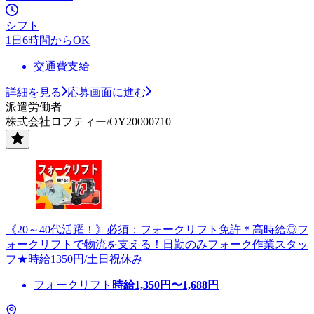
シフト
1日6時間からOK
交通費支給
詳細を見る
応募画面に進む
派遣労働者
株式会社ロフティー/OY20000710
《20～40代活躍！》必須：フォークリフト免許＊高時給◎フ
ォークリフトで物流を支える！日勤のみフォーク作業スタッ
フ★時給1350円/土日祝休み
フォークリフト
時給
1,350
円〜
1,688
円