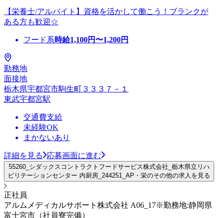
【栄養士/アルバイト】資格を活かして働こう！ブランクが
ある方も歓迎☆
フード系
時給
1,100
円〜
1,200
円
勤務地
面接地
栃木県宇都宮市駒生町３３３７－１
東武宇都宮駅
交通費支給
未経験OK
まかないあり
詳細を見る
応募画面に進む
55260_シダックスコントラクトフードサービス株式会社_栃木県立リハ
ビリテーションセンター 内厨房_244251_AP・栄のその他の求人を見る
正社員
アルムメディカルサポート株式会社 A06_17※勤務地:静岡県
富士宮市（社員寮完備）