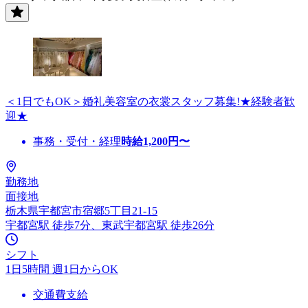
＜1日でもOK＞婚礼美容室の衣裳スタッフ募集!★経験者歓
迎★
事務・受付・経理
時給
1,200
円〜
勤務地
面接地
栃木県宇都宮市宿郷5丁目21-15
宇都宮駅 徒歩7分、東武宇都宮駅 徒歩26分
シフト
1日5時間 週1日からOK
交通費支給