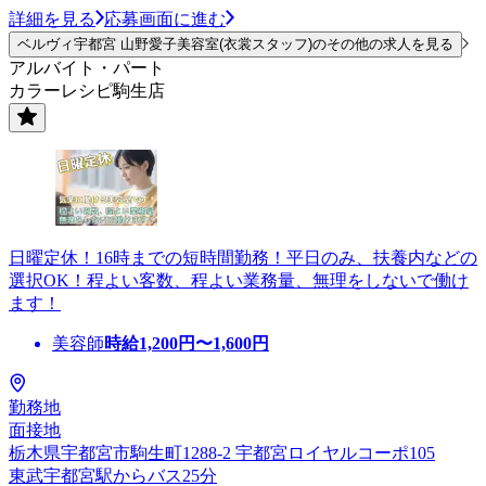
詳細を見る
応募画面に進む
ベルヴィ宇都宮 山野愛子美容室(衣裳スタッフ)のその他の求人を見る
アルバイト・パート
カラーレシピ駒生店
日曜定休！16時までの短時間勤務！平日のみ、扶養内などの
選択OK！程よい客数、程よい業務量、無理をしないで働け
ます！
美容師
時給
1,200
円〜
1,600
円
勤務地
面接地
栃木県宇都宮市駒生町1288-2 宇都宮ロイヤルコーポ105
東武宇都宮駅からバス25分