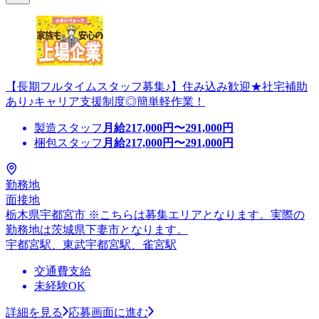
【長期フルタイムスタッフ募集♪】住み込み歓迎★社宅補助
あり♪キャリア支援制度◎簡単軽作業！
製造スタッフ
月給
217,000
円〜
291,000
円
梱包スタッフ
月給
217,000
円〜
291,000
円
勤務地
面接地
栃木県宇都宮市 ※こちらは募集エリアとなります。実際の
勤務地は茨城県下妻市となります。
宇都宮駅、東武宇都宮駅、雀宮駅
交通費支給
未経験OK
詳細を見る
応募画面に進む