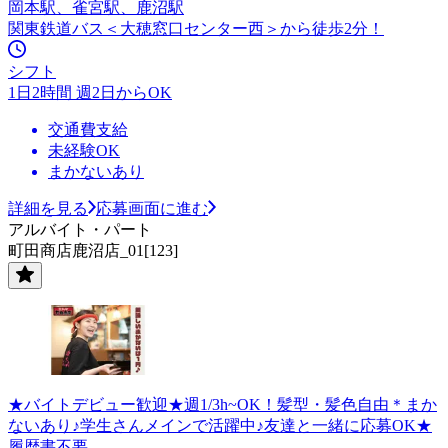
岡本駅、雀宮駅、鹿沼駅
関東鉄道バス＜大穂窓口センター西＞から徒歩2分！
シフト
1日2時間 週2日からOK
交通費支給
未経験OK
まかないあり
詳細を見る
応募画面に進む
アルバイト・パート
町田商店鹿沼店_01[123]
★バイトデビュー歓迎★週1/3h~OK！髪型・髪色自由＊まか
ないあり♪学生さんメインで活躍中♪友達と一緒に応募OK★
履歴書不要