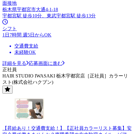
面接地
栃木県宇都宮市大通4-1-18
宇都宮駅 徒歩10分、東武宇都宮駅 徒歩13分
シフト
1日7時間 週5日からOK
交通費支給
未経験OK
詳細を見る
応募画面に進む
正社員
HAIR STUDIO IWASAKI 栃木宇都宮店［正社員］カラーリ
スト(株式会社ハクブン)
【昇給あり！交通費支給！】【正社員カラーリスト募集】安