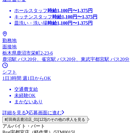
ホールスタッフ
時給
1,100
円〜
1,375
円
キッチンスタッフ
時給
1,100
円〜
1,375
円
皿洗い・洗い場
時給
1,100
円〜
1,375
円
勤務地
面接地
栃木県鹿沼市栄町2-23-6
鹿沼駅 バス20分、雀宮駅 バス20分、東武宇都宮駅 バス20分
シフト
1日3時間 週1日からOK
交通費支給
未経験OK
まかないあり
詳細を見る
応募画面に進む
町田商店鹿沼店_01[123]のその他の求人を見る
アルバイト・パート
Brat宇都宮店（軽作業）/5TM0015L