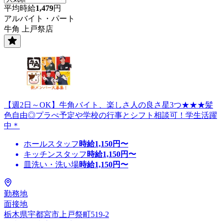
平均時給
1,479
円
アルバイト・パート
牛角 上戸祭店
【週2日～OK】牛角バイト、楽しさ人の良さ星3つ★★★髪
色自由◎プラぺ予定や学校の行事とシフト相談可！学生活躍
中＊
ホールスタッフ
時給
1,150
円〜
キッチンスタッフ
時給
1,150
円〜
皿洗い・洗い場
時給
1,150
円〜
勤務地
面接地
栃木県宇都宮市上戸祭町519-2