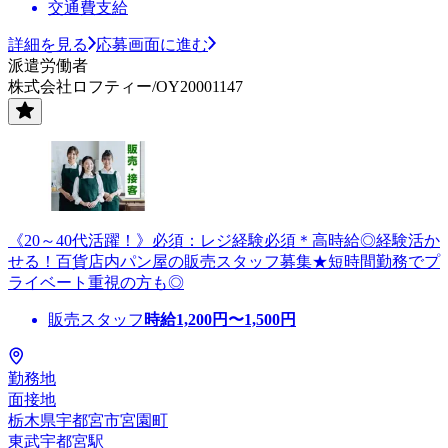
交通費支給
詳細を見る
応募画面に進む
派遣労働者
株式会社ロフティー/OY20001147
《20～40代活躍！》必須：レジ経験必須＊高時給◎経験活か
せる！百貨店内パン屋の販売スタッフ募集★短時間勤務でプ
ライベート重視の方も◎
販売スタッフ
時給
1,200
円〜
1,500
円
勤務地
面接地
栃木県宇都宮市宮園町
東武宇都宮駅