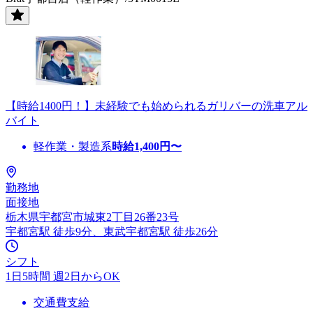
【時給1400円！】未経験でも始められるガリバーの洗車アル
バイト
軽作業・製造系
時給
1,400
円〜
勤務地
面接地
栃木県宇都宮市城東2丁目26番23号
宇都宮駅 徒歩9分、東武宇都宮駅 徒歩26分
シフト
1日5時間 週2日からOK
交通費支給