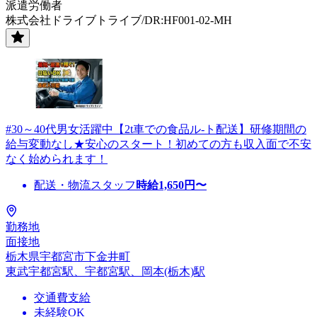
派遣労働者
株式会社ドライブトライブ/DR:HF001-02-MH
#30～40代男女活躍中【2t車での食品ル-ト配送】研修期間の
給与変動なし★安心のスタート！初めての方も収入面で不安
なく始められます！
配送・物流スタッフ
時給
1,650
円〜
勤務地
面接地
栃木県宇都宮市下金井町
東武宇都宮駅、宇都宮駅、岡本(栃木)駅
交通費支給
未経験OK