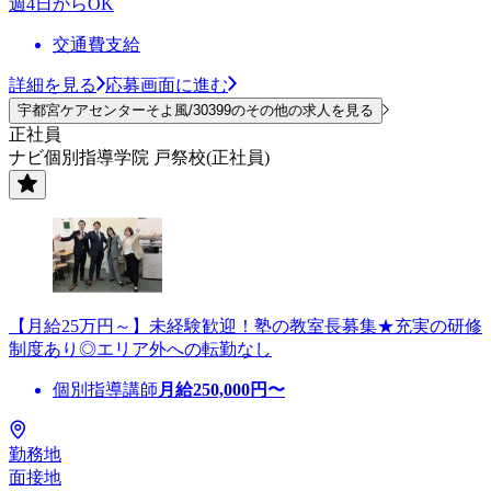
週4日からOK
交通費支給
詳細を見る
応募画面に進む
宇都宮ケアセンターそよ風/30399のその他の求人を見る
正社員
ナビ個別指導学院 戸祭校(正社員)
【月給25万円～】未経験歓迎！塾の教室長募集★充実の研修
制度あり◎エリア外への転勤なし
個別指導講師
月給
250,000
円〜
勤務地
面接地