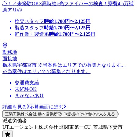
心！／未経験OK×高時給♪光ファイバーの検査！寮費4.5万補
助アリ◎
検査スタッフ
時給
1,700
円〜
2,125
円
製造スタッフ
時給
1,700
円〜
2,125
円
軽作業・製造系
時給
1,700
円〜
2,125
円
勤務地
面接地
栃木県宇都宮市 ※当案件はエリアでの募集となります。
※当案件はエリアでの募集となります。
交通費支給
未経験OK
まかないあり
詳細を見る
応募画面に進む
三陽工業株式会社 栃木営業所②_1/派栃のその他の求人を見る
派遣労働者
UTエージェント株式会社 北関東第一CU_茨城県下妻市