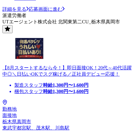
詳細を見る
応募画面に進む
派遣労働者
UTエージェント株式会社 北関東第二CU_栃木県真岡市
【8月スタートするなら今！】即日面接OK！20代～40代活躍
中◎＼日払いOKでスグ稼げる／正社員デビュー応援！
製造スタッフ
時給
1,300
円〜
1,600
円
梱包スタッフ
時給
1,300
円〜
1,600
円
勤務地
面接地
栃木県真岡市
東武宇都宮駅、茂木駅、川島駅