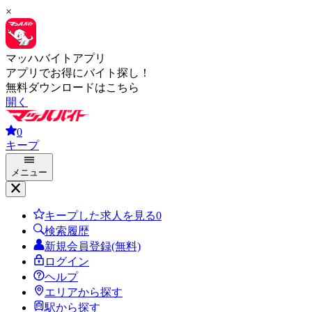
×
マッハバイトアプリ
アプリでお得にバイト探し！
無料ダウンロードはこちら
開く
0
キープ
メニュー
キープした求人を見る
0
検索履歴
新規会員登録(無料)
ログイン
ヘルプ
エリアから探す
駅から探す