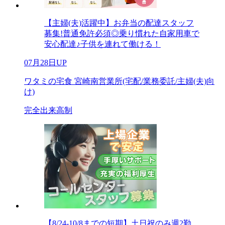
【主婦(夫)活躍中】お弁当の配達スタッフ
募集!普通免許必須◎乗り慣れた自家用車で
安心配達♪子供を連れて働ける！
07月28日UP
ワタミの宅食 宮崎南営業所(宅配/業務委託/主婦(夫)向
け)
完全出来高制
【8/24-10/8までの短期】土日祝のみ週2勤