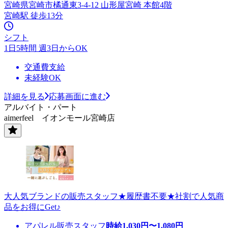
宮崎県宮崎市橘通東3-4-12 山形屋宮崎 本館4階
宮崎駅 徒歩13分
シフト
1日5時間 週3日からOK
交通費支給
未経験OK
詳細を見る
応募画面に進む
アルバイト・パート
aimerfeel イオンモール宮崎店
大人気ブランドの販売スタッフ★履歴書不要★社割で人気商
品をお得にGet♪
アパレル販売スタッフ
時給
1,030
円〜
1,080
円