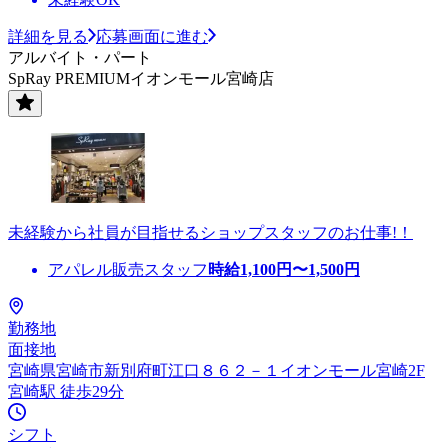
詳細を見る
応募画面に進む
アルバイト・パート
SpRay PREMIUMイオンモール宮崎店
未経験から社員が目指せるショップスタッフのお仕事!！
アパレル販売スタッフ
時給
1,100
円〜
1,500
円
勤務地
面接地
宮崎県宮崎市新別府町江口８６２－１イオンモール宮崎2F
宮崎駅 徒歩29分
シフト