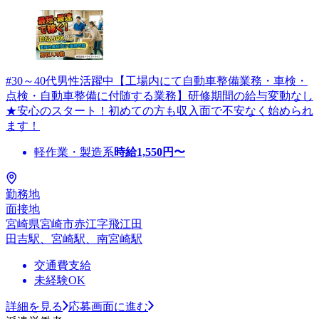
#30～40代男性活躍中【工場内にて自動車整備業務・車検・
点検・自動車整備に付随する業務】研修期間の給与変動なし
★安心のスタート！初めての方も収入面で不安なく始められ
ます！
軽作業・製造系
時給
1,550
円〜
勤務地
面接地
宮崎県宮崎市赤江字飛江田
田吉駅、宮崎駅、南宮崎駅
交通費支給
未経験OK
詳細を見る
応募画面に進む