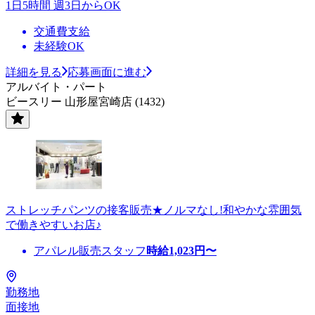
1日5時間 週3日からOK
交通費支給
未経験OK
詳細を見る
応募画面に進む
アルバイト・パート
ビースリー 山形屋宮崎店 (1432)
ストレッチパンツの接客販売★ノルマなし!和やかな雰囲気
で働きやすいお店♪
アパレル販売スタッフ
時給
1,023
円〜
勤務地
面接地