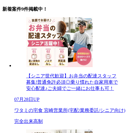
新着案件9件掲載中！
【シニア世代歓迎】お弁当の配達スタッフ
募集!普通免許必須◎乗り慣れた自家用車で
安心配達♪ご夫婦でご一緒にお仕事も可！
07月28日UP
ワタミの宅食 宮崎営業所(宅配/業務委託/シニア向け)
完全出来高制