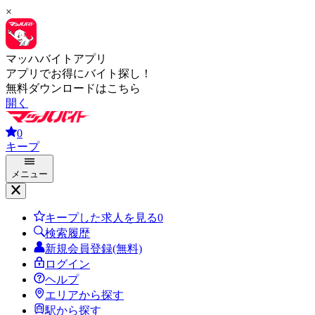
×
マッハバイトアプリ
アプリでお得にバイト探し！
無料ダウンロードはこちら
開く
0
キープ
メニュー
キープした求人を見る
0
検索履歴
新規会員登録(無料)
ログイン
ヘルプ
エリアから探す
駅から探す