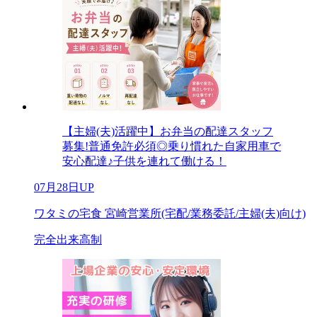
【主婦(夫)活躍中】お弁当の配達スタッフ
募集!普通免許必須◎乗り慣れた自家用車で
安心配達♪子供を連れて働ける！
07月28日UP
ワタミの宅食 宮崎営業所(宅配/業務委託/主婦(夫)向け)
完全出来高制