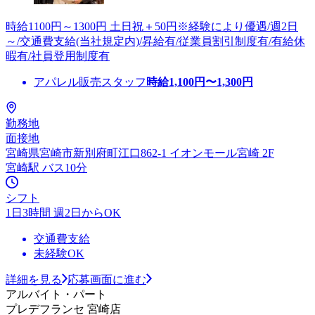
時給1100円～1300円 土日祝＋50円※経験により優遇/週2日
～/交通費支給(当社規定内)/昇給有/従業員割引制度有/有給休
暇有/社員登用制度有
アパレル販売スタッフ
時給
1,100
円〜
1,300
円
勤務地
面接地
宮崎県宮崎市新別府町江口862-1 イオンモール宮崎 2F
宮崎駅 バス10分
シフト
1日3時間 週2日からOK
交通費支給
未経験OK
詳細を見る
応募画面に進む
アルバイト・パート
プレデフランセ 宮崎店