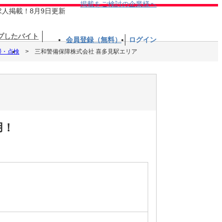
掲載をご検討の企業様へ
求人掲載！8月9日更新
プしたバイト
会員登録（無料）
ログイン
掃・点検
三和警備保障株式会社 喜多見駅エリア
用！