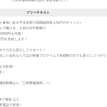
三和警備保障株式会社 喜多見駅エリア
フリーテキスト
ト★祝い金＆手当充実◎高額臨時収入GETのチャンス♪
ムで働ける、人気の日中勤務◎
3000円も可能！
万円を支給します！
めての方も安心してスタート！
化した会社ならではの研修プログラムで未経験の方でも直ぐにコツがつ
も大歓迎!
す♪
継続勤務なら『三和警備保障』へ!
終了報告 など
帯電話で管理！