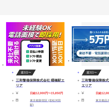
週3日〜
週3日〜
三和警備保障株式会社 曙橋駅エ
三和警備保障株式
リア
エリア
日給12,000円〜15,850円
日給12,0
東京都新宿区 (若松河田
東京都品川
駅)