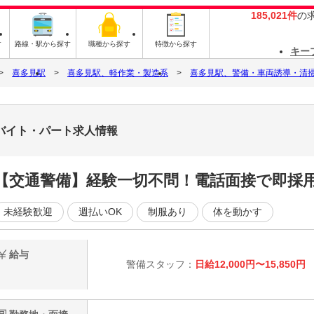
185,021件
の
す
路線・駅から探す
職種から探す
特徴から探す
キー
喜多見駅
喜多見駅、軽作業・製造系
喜多見駅、警備・車両誘導・清
バイト・パート求人情報
【交通警備】経験一切不問！電話面接で即採
未経験歓迎
週払いOK
制服あり
体を動かす
給与
警備スタッフ：
日給12,000円〜15,850円