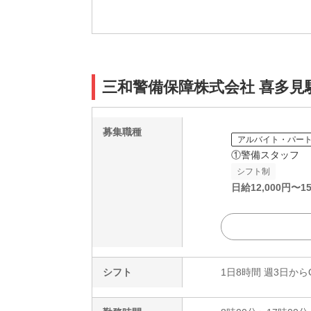
三和警備保障株式会社 喜多
募集職種
アルバイト・パー
①警備スタッフ
シフト制
日給
12,000
円〜
15
シフト
1日8時間 週3日から