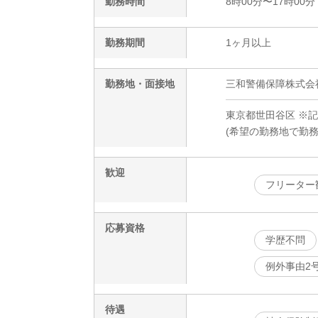
勤務時間
8時00分〜17時00分
勤務期間
1ヶ月以上
勤務地・面接地
三和警備保障株式会
東京都世田谷区 ※
(希望の勤務地で勤
歓迎
フリーター
応募資格
学歴不問
例外事由2
待遇