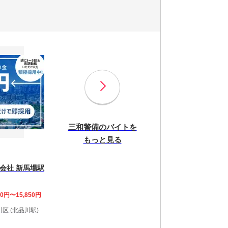
三和警備のバイトを
もっと見る
会社 新馬場駅
00円〜15,850円
区 (北品川駅)