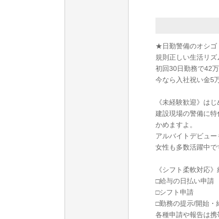
★日勤警備のオシゴ
規則正しい生活リズ
初回30日勤務で42万
今なら入社祝い金5
《未経験歓迎》はじ
建設現場の警備に特
かめますよ。
アルバイトデビュー
女性も多数活躍中で
《シフト柔軟対応》
□給与の日払い申請
□シフト申請
□勤務の提示/開始・
各種申請や報告は携