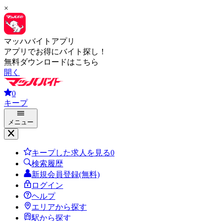
×
マッハバイトアプリ
アプリでお得にバイト探し！
無料ダウンロードはこちら
開く
0
キープ
メニュー
キープした求人を見る
0
検索履歴
新規会員登録(無料)
ログイン
ヘルプ
エリアから探す
駅から探す