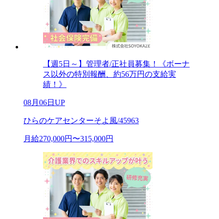
【週5日～】管理者/正社員募集！《ボーナ
ス以外の特別報酬、約56万円の支給実
績！》
08月06日UP
ひらのケアセンターそよ風/45963
月給270,000円〜315,000円