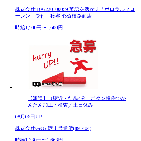
株式会社iDA/220100059 英語を活かす「ポロラルフロ
ーレン」受付・接客 心斎橋路面店
時給1,500円〜1,600円
【派遣】（駅近・徒歩4分）ボタン操作でか
んたん加工・検査／土日休み
08月06日UP
株式会社G&G 淀川営業所(891404)
時給1,330円〜1,663円