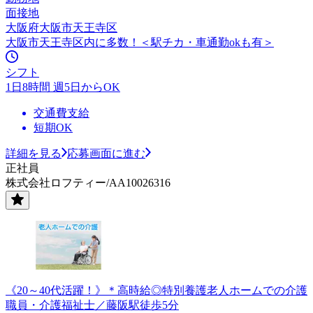
面接地
大阪府大阪市天王寺区
大阪市天王寺区内に多数！＜駅チカ・車通勤okも有＞
シフト
1日8時間 週5日からOK
交通費支給
短期OK
詳細を見る
応募画面に進む
正社員
株式会社ロフティー/AA10026316
《20～40代活躍！》＊高時給◎特別養護老人ホームでの介護
職員・介護福祉士／藤阪駅徒歩5分