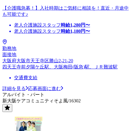
【介護職急募！】入社時期はご気軽に相談を！直近・月途中
も可能です♪
老人介護施設スタッフ
時給
1,280
円〜
老人介護施設スタッフ
時給
1,180
円〜
勤務地
面接地
大阪府大阪市天王寺区勝山2-21-20
四天王寺前夕陽ケ丘駅、大阪梅田(阪急)駅、ＪＲ難波駅
交通費支給
詳細を見る
応募画面に進む
アルバイト・パート
新大阪ケアコミュニティそよ風/16302