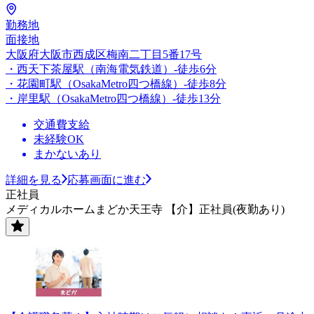
勤務地
面接地
大阪府大阪市西成区梅南二丁目5番17号
・西天下茶屋駅（南海電気鉄道）-徒歩6分
・花園町駅（OsakaMetro四つ橋線）-徒歩8分
・岸里駅（OsakaMetro四つ橋線）-徒歩13分
交通費支給
未経験OK
まかないあり
詳細を見る
応募画面に進む
正社員
メディカルホームまどか天王寺 【介】正社員(夜勤あり)