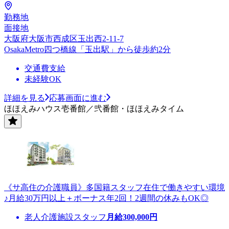
勤務地
面接地
大阪府大阪市西成区玉出西2-11-7
OsakaMetro四つ橋線「玉出駅」から徒歩約2分
交通費支給
未経験OK
詳細を見る
応募画面に進む
ほほえみハウス壱番館／弐番館・ほほえみタイム
《サ高住の介護職員》多国籍スタッフ在住で働きやすい環境
♪月給30万円以上＋ボーナス年2回！2週間の休みもOK◎
老人介護施設スタッフ
月給
300,000
円