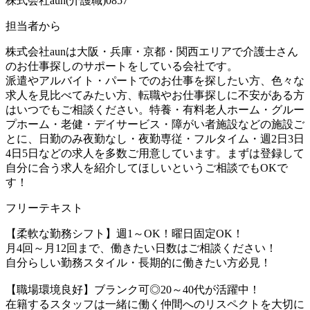
株式会社aun(介護職)0857
担当者から
株式会社aunは大阪・兵庫・京都・関西エリアで介護士さん
のお仕事探しのサポートをしている会社です。
派遣やアルバイト・パートでのお仕事を探したい方、色々な
求人を見比べてみたい方、転職やお仕事探しに不安がある方
はいつでもご相談ください。特養・有料老人ホーム・グルー
プホーム・老健・デイサービス・障がい者施設などの施設ご
とに、日勤のみ夜勤なし・夜勤専従・フルタイム・週2日3日
4日5日などの求人を多数ご用意しています。まずは登録して
自分に合う求人を紹介してほしいというご相談でもOKで
す！
フリーテキスト
【柔軟な勤務シフト】週1～OK！曜日固定OK！
月4回～月12回まで、働きたい日数はご相談ください！
自分らしい勤務スタイル・長期的に働きたい方必見！
【職場環境良好】ブランク可◎20～40代が活躍中！
在籍するスタッフは一緒に働く仲間へのリスペクトを大切に