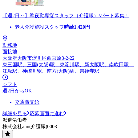
【週2日～】準夜勤専従スタッフ（介護職）/パート募集！
老人介護施設スタッフ
時給
1,420
円
勤務地
面接地
大阪府大阪市淀川区西宮原3-2-22
東三国駅、三国(大阪)駅、東淀川駅、新大阪駅、南吹田駅、
江坂駅、神崎川駅、南方(大阪)駅、崇禅寺駅
シフト
週2日からOK
交通費支給
詳細を見る
応募画面に進む
派遣労働者
株式会社aun(介護職)0003