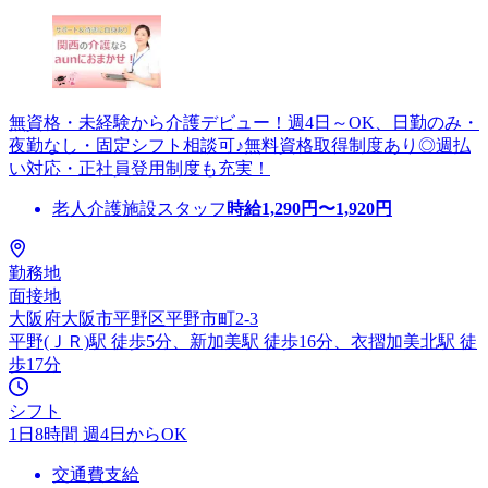
無資格・未経験から介護デビュー！週4日～OK、日勤のみ・
夜勤なし・固定シフト相談可♪無料資格取得制度あり◎週払
い対応・正社員登用制度も充実！
老人介護施設スタッフ
時給
1,290
円〜
1,920
円
勤務地
面接地
大阪府大阪市平野区平野市町2-3
平野(ＪＲ)駅 徒歩5分、新加美駅 徒歩16分、衣摺加美北駅 徒
歩17分
シフト
1日8時間 週4日からOK
交通費支給