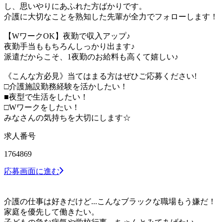
し、思いやりにあふれた方ばかりです。
介護に大切なことを熟知した先輩が全力でフォローします！
【WワークOK】夜勤で収入アップ♪
夜勤手当ももちろんしっかり出ます♪
派遣だからこそ、1夜勤のお給料も高くて嬉しい♪
《こんな方必見》当てはまる方はぜひご応募ください!
□介護施設勤務経験を活かしたい！
■夜型で生活をしたい！
□Wワークをしたい！
みなさんの気持ちを大切にします☆
求人番号
1764869
応募画面に進む
介護の仕事は好きだけど...こんなブラックな職場もう嫌だ！
家庭を優先して働きたい。