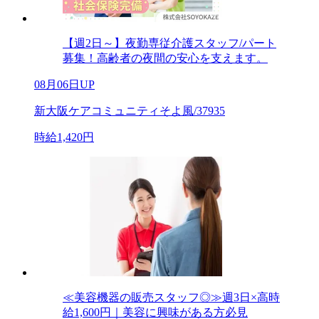
【週2日～】夜勤専従介護スタッフ/パート
募集！高齢者の夜間の安心を支えます。
08月06日UP
新大阪ケアコミュニティそよ風/37935
時給1,420円
≪美容機器の販売スタッフ◎≫週3日×高時
給1,600円｜美容に興味がある方必見