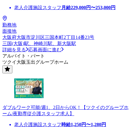
老人介護施設スタッフ
月給
229,000
円〜
253,000
円
勤務地
面接地
大阪府大阪市淀川区三国本町2丁目14番23号
三国(大阪)駅、神崎川駅、新大阪駅
詳細を見る
応募画面に進む
アルバイト・パート
ツクイ大阪玉出グループホーム
ダブルワーク可能/週1、2日からOK！【ツクイのグループホ
ーム/夜勤専従介護スタッフ求人】
老人介護施設スタッフ
時給
1,250
円〜
1,280
円