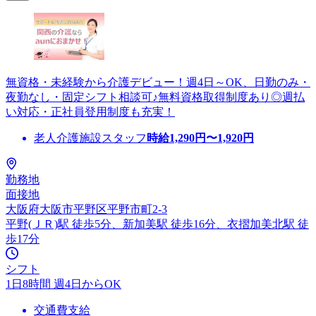
無資格・未経験から介護デビュー！週4日～OK、日勤のみ・
夜勤なし・固定シフト相談可♪無料資格取得制度あり◎週払
い対応・正社員登用制度も充実！
老人介護施設スタッフ
時給
1,290
円〜
1,920
円
勤務地
面接地
大阪府大阪市平野区平野市町2-3
平野(ＪＲ)駅 徒歩5分、新加美駅 徒歩16分、衣摺加美北駅 徒
歩17分
シフト
1日8時間 週4日からOK
交通費支給