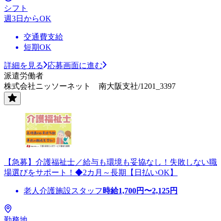
シフト
週3日からOK
交通費支給
短期OK
詳細を見る
応募画面に進む
派遣労働者
株式会社ニッソーネット 南大阪支社/1201_3397
【急募】介護福祉士／給与も環境も妥協なし！失敗しない職
場選びをサポート！◆2カ月～長期【日払いOK】
老人介護施設スタッフ
時給
1,700
円〜
2,125
円
勤務地