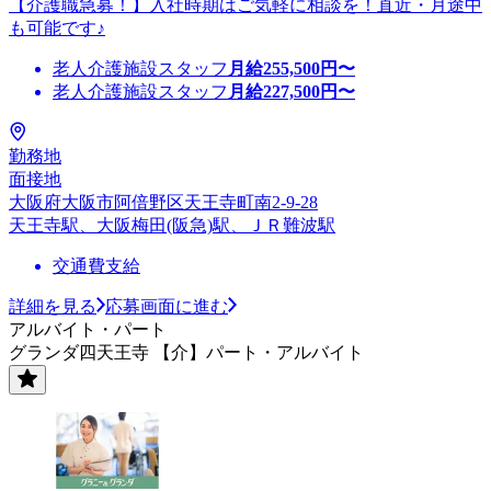
【介護職急募！】入社時期はご気軽に相談を！直近・月途中
も可能です♪
老人介護施設スタッフ
月給
255,500
円〜
老人介護施設スタッフ
月給
227,500
円〜
勤務地
面接地
大阪府大阪市阿倍野区天王寺町南2-9-28
天王寺駅、大阪梅田(阪急)駅、ＪＲ難波駅
交通費支給
詳細を見る
応募画面に進む
アルバイト・パート
グランダ四天王寺 【介】パート・アルバイト