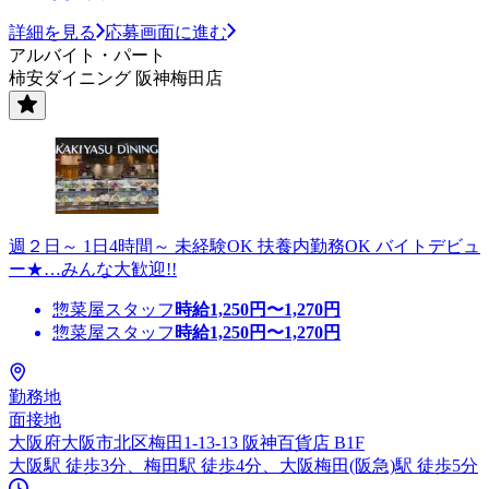
詳細を見る
応募画面に進む
アルバイト・パート
柿安ダイニング 阪神梅田店
週２日～ 1日4時間～ 未経験OK 扶養内勤務OK バイトデビュ
ー★…みんな大歓迎!!
惣菜屋スタッフ
時給
1,250
円〜
1,270
円
惣菜屋スタッフ
時給
1,250
円〜
1,270
円
勤務地
面接地
大阪府大阪市北区梅田1-13-13 阪神百貨店 B1F
大阪駅 徒歩3分、梅田駅 徒歩4分、大阪梅田(阪急)駅 徒歩5分