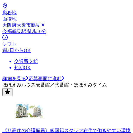
勤務地
面接地
大阪府大阪市鶴見区
今福鶴見駅 徒歩10分
シフト
週3日からOK
交通費支給
短期OK
詳細を見る
応募画面に進む
ほほえみハウス壱番館／弐番館・ほほえみタイム
《サ高住の介護職員》多国籍スタッフ在住で働きやすい環境