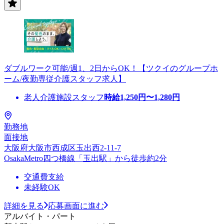
ダブルワーク可能/週1、2日からOK！【ツクイのグループホ
ーム/夜勤専従介護スタッフ求人】
老人介護施設スタッフ
時給
1,250
円〜
1,280
円
勤務地
面接地
大阪府大阪市西成区玉出西2-11-7
OsakaMetro四つ橋線「玉出駅」から徒歩約2分
交通費支給
未経験OK
詳細を見る
応募画面に進む
アルバイト・パート