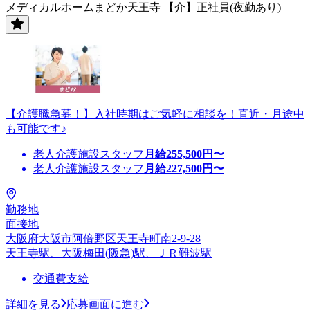
メディカルホームまどか天王寺 【介】正社員(夜勤あり)
【介護職急募！】入社時期はご気軽に相談を！直近・月途中
も可能です♪
老人介護施設スタッフ
月給
255,500
円〜
老人介護施設スタッフ
月給
227,500
円〜
勤務地
面接地
大阪府大阪市阿倍野区天王寺町南2-9-28
天王寺駅、大阪梅田(阪急)駅、ＪＲ難波駅
交通費支給
詳細を見る
応募画面に進む