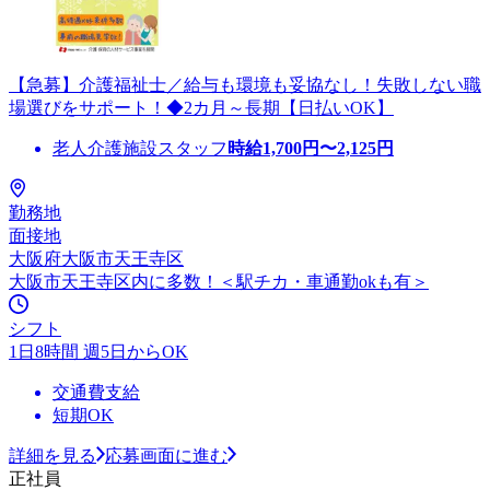
【急募】介護福祉士／給与も環境も妥協なし！失敗しない職
場選びをサポート！◆2カ月～長期【日払いOK】
老人介護施設スタッフ
時給
1,700
円〜
2,125
円
勤務地
面接地
大阪府大阪市天王寺区
大阪市天王寺区内に多数！＜駅チカ・車通勤okも有＞
シフト
1日8時間 週5日からOK
交通費支給
短期OK
詳細を見る
応募画面に進む
正社員