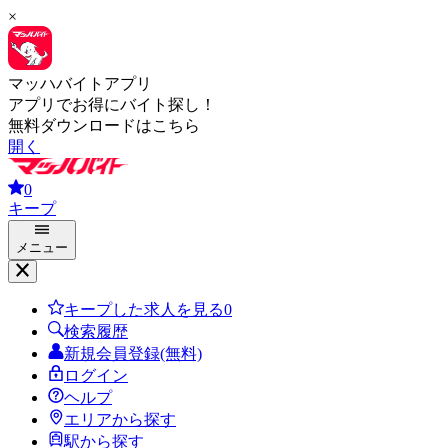
×
マッハバイトアプリ
アプリでお得にバイト探し！
無料ダウンロードはこちら
開く
0
キープ
メニュー
キープした求人を見る
0
検索履歴
新規会員登録(無料)
ログイン
ヘルプ
エリアから探す
駅から探す