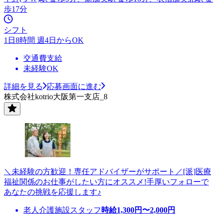
歩17分
シフト
1日8時間 週4日からOK
交通費支給
未経験OK
詳細を見る
応募画面に進む
株式会社kotrio大阪第一支店_8
＼未経験の方歓迎！専任アドバイザーがサポート／[派]医療
福祉関係のお仕事がしたい方にオススメ!手厚いフォローで
あなたの挑戦を応援します♪
老人介護施設スタッフ
時給
1,300
円〜
2,000
円