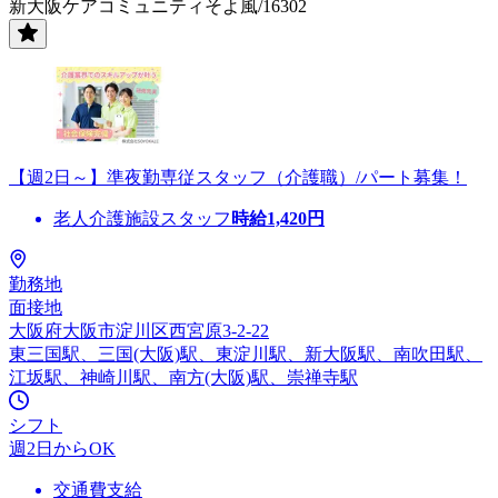
新大阪ケアコミュニティそよ風/16302
【週2日～】準夜勤専従スタッフ（介護職）/パート募集！
老人介護施設スタッフ
時給
1,420
円
勤務地
面接地
大阪府大阪市淀川区西宮原3-2-22
東三国駅、三国(大阪)駅、東淀川駅、新大阪駅、南吹田駅、
江坂駅、神崎川駅、南方(大阪)駅、崇禅寺駅
シフト
週2日からOK
交通費支給