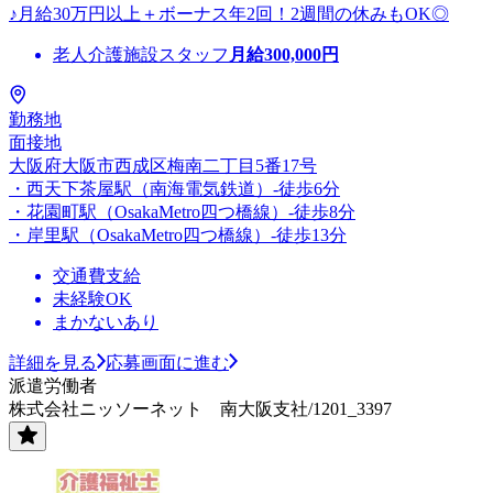
♪月給30万円以上＋ボーナス年2回！2週間の休みもOK◎
老人介護施設スタッフ
月給
300,000
円
勤務地
面接地
大阪府大阪市西成区梅南二丁目5番17号
・西天下茶屋駅（南海電気鉄道）-徒歩6分
・花園町駅（OsakaMetro四つ橋線）-徒歩8分
・岸里駅（OsakaMetro四つ橋線）-徒歩13分
交通費支給
未経験OK
まかないあり
詳細を見る
応募画面に進む
派遣労働者
株式会社ニッソーネット 南大阪支社/1201_3397