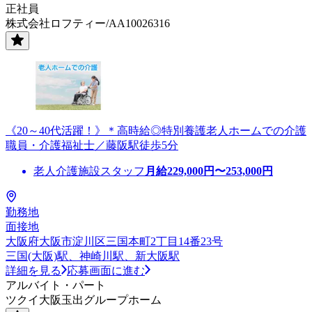
正社員
株式会社ロフティー/AA10026316
《20～40代活躍！》＊高時給◎特別養護老人ホームでの介護
職員・介護福祉士／藤阪駅徒歩5分
老人介護施設スタッフ
月給
229,000
円〜
253,000
円
勤務地
面接地
大阪府大阪市淀川区三国本町2丁目14番23号
三国(大阪)駅、神崎川駅、新大阪駅
詳細を見る
応募画面に進む
アルバイト・パート
ツクイ大阪玉出グループホーム