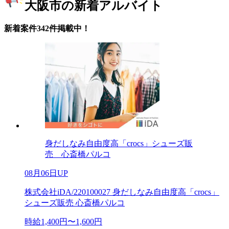
大阪市の新着アルバイト
新着案件342件掲載中！
身だしなみ自由度高「crocs」シューズ販
売 心斎橋パルコ
08月06日UP
株式会社iDA/220100027 身だしなみ自由度高「crocs」
シューズ販売 心斎橋パルコ
時給1,400円〜1,600円