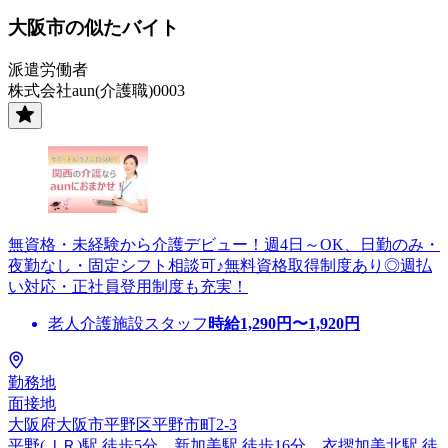
大阪市の似たバイト
派遣労働者
株式会社aun(介護職)0003
無資格・未経験から介護デビュー！週4日～OK、日勤のみ・
夜勤なし・固定シフト相談可♪無料資格取得制度あり◎週払
い対応・正社員登用制度も充実！
老人介護施設スタッフ
時給
1,290
円〜
1,920
円
勤務地
面接地
大阪府大阪市平野区平野市町2-3
平野(ＪＲ)駅 徒歩5分、新加美駅 徒歩16分、衣摺加美北駅 徒