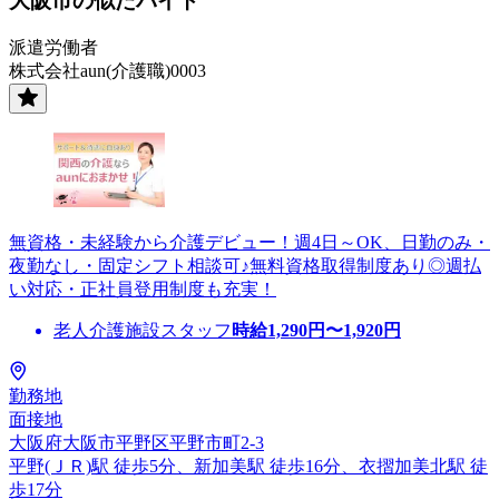
大阪市の似たバイト
派遣労働者
株式会社aun(介護職)0003
無資格・未経験から介護デビュー！週4日～OK、日勤のみ・
夜勤なし・固定シフト相談可♪無料資格取得制度あり◎週払
い対応・正社員登用制度も充実！
老人介護施設スタッフ
時給
1,290
円〜
1,920
円
勤務地
面接地
大阪府大阪市平野区平野市町2-3
平野(ＪＲ)駅 徒歩5分、新加美駅 徒歩16分、衣摺加美北駅 徒
歩17分