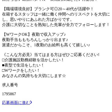
【職場環境良好】ブランク可◎20～40代が活躍中！
在籍するスタッフは一緒に働く仲間へのリスペクトを大切に
し、思いやりにあふれた方ばかりです。
介護に大切なことを熟知した先輩が全力でフォローします！
【WワークOK】夜勤で収入アップ♪
夜勤手当ももちろんしっかり出ます♪
派遣だからこそ、1夜勤のお給料も高くて嬉しい♪
《こんな方必見》当てはまる方はぜひご応募ください!
□介護施設勤務経験を活かしたい！
■夜型で生活をしたい！
□Wワークをしたい！
みなさんの気持ちを大切にします☆
求人番号
1795867
応募画面に進む