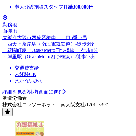
老人介護施設スタッフ
月給
300,000
円
勤務地
面接地
大阪府大阪市西成区梅南二丁目5番17号
・西天下茶屋駅（南海電気鉄道）-徒歩6分
・花園町駅（OsakaMetro四つ橋線）-徒歩8分
・岸里駅（OsakaMetro四つ橋線）-徒歩13分
交通費支給
未経験OK
まかないあり
詳細を見る
応募画面に進む
派遣労働者
株式会社ニッソーネット 南大阪支社/1201_3397