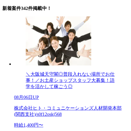
新着案件342件掲載中！
＼大阪城天守閣◎普段入れない場所でお仕
事！／お土産ショップスタッフ大募集！語
学を活かして稼ごう◎
08月06日UP
株式会社ヒト・コミュニケーションズ人材開発本部
(関西支社)/s0f12oskj568
時給1,400円〜