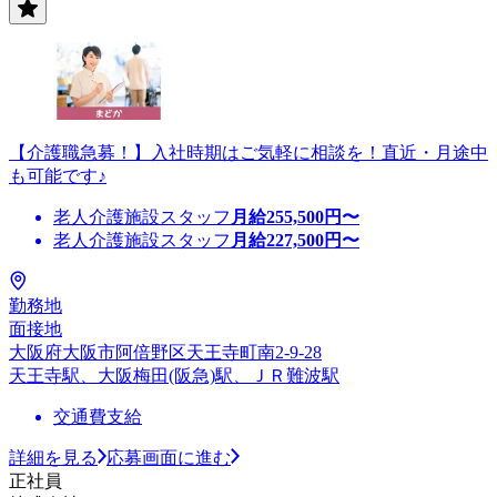
【介護職急募！】入社時期はご気軽に相談を！直近・月途中
も可能です♪
老人介護施設スタッフ
月給
255,500
円〜
老人介護施設スタッフ
月給
227,500
円〜
勤務地
面接地
大阪府大阪市阿倍野区天王寺町南2-9-28
天王寺駅、大阪梅田(阪急)駅、ＪＲ難波駅
交通費支給
詳細を見る
応募画面に進む
正社員