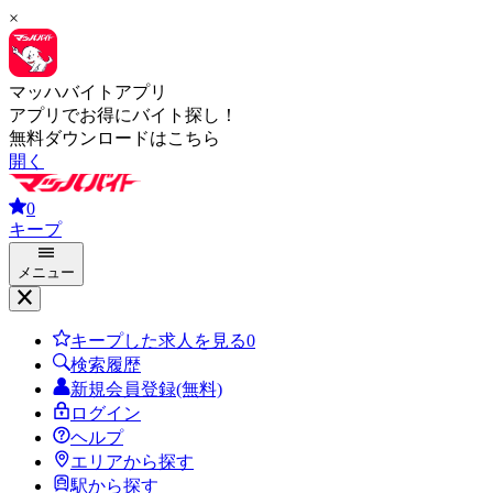
×
マッハバイトアプリ
アプリでお得にバイト探し！
無料ダウンロードはこちら
開く
0
キープ
メニュー
キープした求人を見る
0
検索履歴
新規会員登録(無料)
ログイン
ヘルプ
エリアから探す
駅から探す