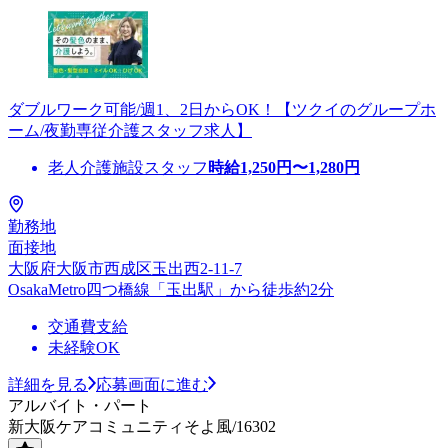
ダブルワーク可能/週1、2日からOK！【ツクイのグループホ
ーム/夜勤専従介護スタッフ求人】
老人介護施設スタッフ
時給
1,250
円〜
1,280
円
勤務地
面接地
大阪府大阪市西成区玉出西2-11-7
OsakaMetro四つ橋線「玉出駅」から徒歩約2分
交通費支給
未経験OK
詳細を見る
応募画面に進む
アルバイト・パート
新大阪ケアコミュニティそよ風/16302