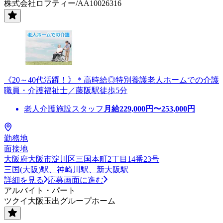
株式会社ロフティー/AA10026316
《20～40代活躍！》＊高時給◎特別養護老人ホームでの介護
職員・介護福祉士／藤阪駅徒歩5分
老人介護施設スタッフ
月給
229,000
円〜
253,000
円
勤務地
面接地
大阪府大阪市淀川区三国本町2丁目14番23号
三国(大阪)駅、神崎川駅、新大阪駅
詳細を見る
応募画面に進む
アルバイト・パート
ツクイ大阪玉出グループホーム