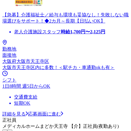
【急募】介護福祉士／給与も環境も妥協なし！失敗しない職
場選びをサポート！◆2カ月～長期【日払いOK】
老人介護施設スタッフ
時給
1,700
円〜
2,125
円
勤務地
面接地
大阪府大阪市天王寺区
大阪市天王寺区内に多数！＜駅チカ・車通勤okも有＞
シフト
1日8時間 週5日からOK
交通費支給
短期OK
詳細を見る
応募画面に進む
正社員
メディカルホームまどか天王寺 【介】正社員(夜勤あり)