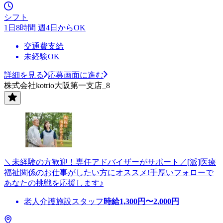
シフト
1日8時間 週4日からOK
交通費支給
未経験OK
詳細を見る
応募画面に進む
株式会社kotrio大阪第一支店_8
＼未経験の方歓迎！専任アドバイザーがサポート／[派]医療
福祉関係のお仕事がしたい方にオススメ!手厚いフォローで
あなたの挑戦を応援します♪
老人介護施設スタッフ
時給
1,300
円〜
2,000
円