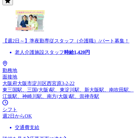
【週2日～】準夜勤専従スタッフ（介護職）/パート募集！
老人介護施設スタッフ
時給
1,420
円
勤務地
面接地
大阪府大阪市淀川区西宮原3-2-22
東三国駅、三国(大阪)駅、東淀川駅、新大阪駅、南吹田駅、
江坂駅、神崎川駅、南方(大阪)駅、崇禅寺駅
シフト
週2日からOK
交通費支給