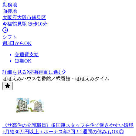
勤務地
面接地
大阪府大阪市鶴見区
今福鶴見駅 徒歩10分
シフト
週3日からOK
交通費支給
短期OK
詳細を見る
応募画面に進む
ほほえみハウス壱番館／弐番館・ほほえみタイム
《サ高住の介護職員》多国籍スタッフ在住で働きやすい環境
♪月給30万円以上＋ボーナス年2回！2週間の休みもOK◎