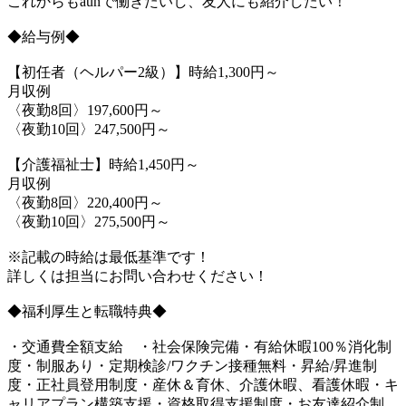
これからもaunで働きたいし、友人にも紹介したい！
◆給与例◆
【初任者（ヘルパー2級）】時給1,300円～
月収例
〈夜勤8回〉197,600円～
〈夜勤10回〉247,500円～
【介護福祉士】時給1,450円～
月収例
〈夜勤8回〉220,400円～
〈夜勤10回〉275,500円～
※記載の時給は最低基準です！
詳しくは担当にお問い合わせください！
◆福利厚生と転職特典◆
・交通費全額支給 ・社会保険完備・有給休暇100％消化制
度・制服あり・定期検診/ワクチン接種無料・昇給/昇進制
度・正社員登用制度・産休＆育休、介護休暇、看護休暇・キ
ャリアプラン構築支援・資格取得支援制度・お友達紹介制