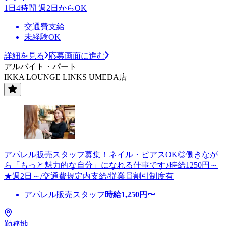
1日4時間 週2日からOK
交通費支給
未経験OK
詳細を見る
応募画面に進む
アルバイト・パート
IKKA LOUNGE LINKS UMEDA店
アパレル販売スタッフ募集！ネイル・ピアスOK◎働きなが
ら「もっと魅力的な自分」になれる仕事です♪時給1250円～
★週2日～/交通費規定内支給/従業員割引制度有
アパレル販売スタッフ
時給
1,250
円〜
勤務地