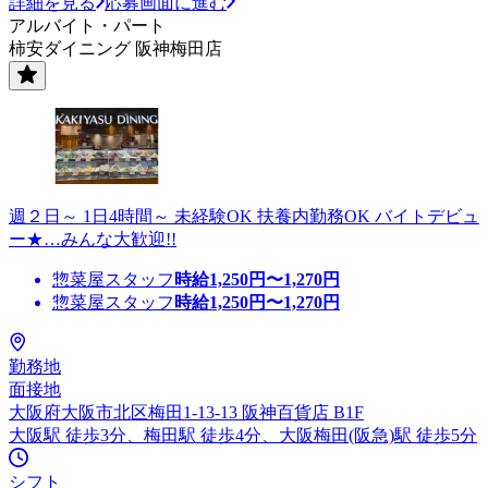
詳細を見る
応募画面に進む
アルバイト・パート
柿安ダイニング 阪神梅田店
週２日～ 1日4時間～ 未経験OK 扶養内勤務OK バイトデビュ
ー★…みんな大歓迎!!
惣菜屋スタッフ
時給
1,250
円〜
1,270
円
惣菜屋スタッフ
時給
1,250
円〜
1,270
円
勤務地
面接地
大阪府大阪市北区梅田1-13-13 阪神百貨店 B1F
大阪駅 徒歩3分、梅田駅 徒歩4分、大阪梅田(阪急)駅 徒歩5分
シフト