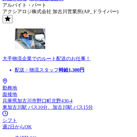
アルバイト・パート
アクシアロジ株式会社 加古川営業所(AP_ドライバー)
大手物流企業でのルート配送のお仕事！
配送・物流スタッフ
時給
1,300
円
勤務地
面接地
兵庫県加古川市野口町北野430-4
東加古川駅 バス10分、加古川駅 バス15分
シフト
週2日からOK