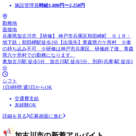
施設管理員
時給
1,800
円〜
2,250
円
勤務地
面接地
兵庫県加古川市 【研修】 神戸市兵庫区和田崎町 ※ＪＲ・
地下鉄：和田岬駅徒歩3分【出張先】青森県六ケ所村 ※車
の持ち込み不可 ※研修は神戸市兵庫区、研修終了後、青森
県六ケ所村での勤務になります。
東加古川駅 徒歩5分、加古川駅 徒歩5分、別府(兵庫)駅 徒歩5
分
シフト
1日8時間 週5日からOK
交通費支給
未経験OK
詳細を見る
応募画面に進む
加古川市の新着アルバイト