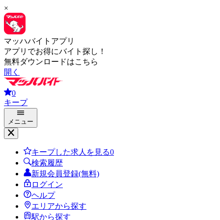
×
マッハバイトアプリ
アプリでお得にバイト探し！
無料ダウンロードはこちら
開く
0
キープ
メニュー
キープした求人を見る
0
検索履歴
新規会員登録(無料)
ログイン
ヘルプ
エリアから探す
駅から探す