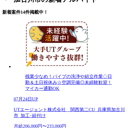
新着案件14件掲載中！
残業少なめ！パイプの洗浄や組立作業◇日
勤＆土日祝休み☆空調完備◎未経験歓迎！
マイカー通勤OK
07月24日UP
UTエージェント株式会社 関西第二CU_兵庫県加古川
市_加工･組付け
月給206,000円〜233,000円