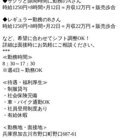
◆サクッと隙間時間に勤務のAさん
時給1250円×8時間×月12日＝月収12万円＋販売歩合
◆レギュラー勤務のBさん
時給1250円×8時間×月22日＝月収22万円＋販売歩合
など、希望に合わせてシフト調整OK！
詳細は面接時にお気軽にご相談ください。
***
≪勤務時間≫
8：30～17：30
※週4日～勤務OK
≪待遇・福利厚生≫
・制服貸与
・社会保険完備
・車・バイク通勤OK
・社員登用制度あり
・有給休暇
＜勤務地・面接地＞
兵庫県加古川市野口町野口687-61