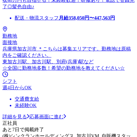
収40万円も目指せる！未経験歓迎！研修あり！電話で登録完
了◎髪色自由♪
配送・物流スタッフ
月給
358,050
円〜
447,563
円
勤務地
面接地
兵庫県加古川市 ＊こちらは募集エリアです。勤務地は原稿
内をご確認ください。
東加古川駅、加古川駅、別府(兵庫)駅など
☆全国に勤務地多数！希望の勤務地を教えてください☆
シフト
週4日からOK
交通費支給
未経験OK
詳細を見る
応募画面に進む
正社員
あと7日で掲載終了
(株)シンクランホールディングス_加古川VM_自販機スタッ