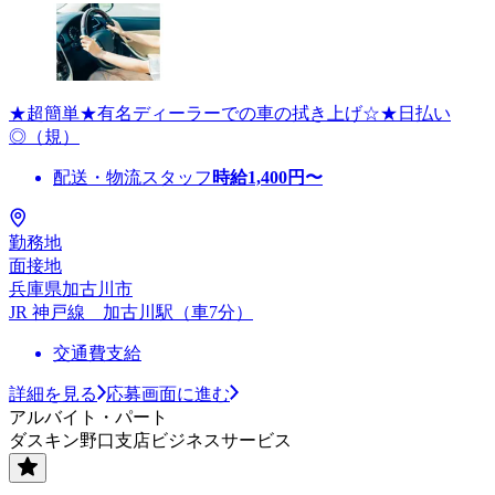
★超簡単★有名ディーラーでの車の拭き上げ☆★日払い
◎（規）
配送・物流スタッフ
時給
1,400
円〜
勤務地
面接地
兵庫県加古川市
JR 神戸線 加古川駅（車7分）
交通費支給
詳細を見る
応募画面に進む
アルバイト・パート
ダスキン野口支店ビジネスサービス