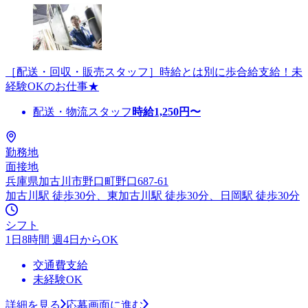
［配送・回収・販売スタッフ］時給とは別に歩合給支給！未
経験OKのお仕事★
配送・物流スタッフ
時給
1,250
円〜
勤務地
面接地
兵庫県加古川市野口町野口687-61
加古川駅 徒歩30分、東加古川駅 徒歩30分、日岡駅 徒歩30分
シフト
1日8時間 週4日からOK
交通費支給
未経験OK
詳細を見る
応募画面に進む