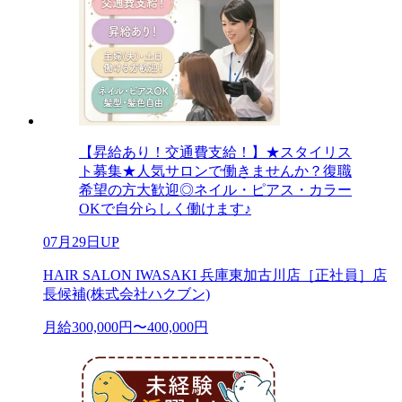
【昇給あり！交通費支給！】★スタイリス
ト募集★人気サロンで働きませんか？復職
希望の方大歓迎◎ネイル・ピアス・カラー
OKで自分らしく働けます♪
07月29日UP
HAIR SALON IWASAKI 兵庫東加古川店［正社員］店
長候補(株式会社ハクブン)
月給300,000円〜400,000円