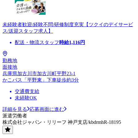
未経験者歓迎/経験不問/研修制度充実【ツクイのデイサービ
ス/送迎スタッフ求人】
配送・物流スタッフ
時給
1,116
円
勤務地
面接地
兵庫県加古川市加古川町平野23-1
かこバス「平野東」下車徒歩約3分
交通費支給
未経験OK
詳細を見る
応募画面に進む
派遣労働者
株式会社ジャパン・リリーフ 神戸支店/kbdrmhR-18195