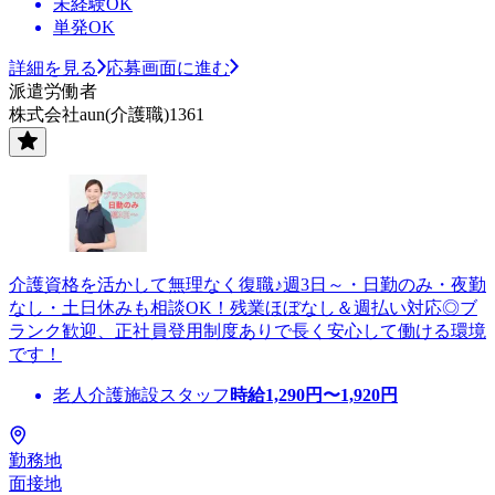
未経験OK
単発OK
詳細を見る
応募画面に進む
派遣労働者
株式会社aun(介護職)1361
介護資格を活かして無理なく復職♪週3日～・日勤のみ・夜勤
なし・土日休みも相談OK！残業ほぼなし＆週払い対応◎ブ
ランク歓迎、正社員登用制度ありで長く安心して働ける環境
です！
老人介護施設スタッフ
時給
1,290
円〜
1,920
円
勤務地
面接地