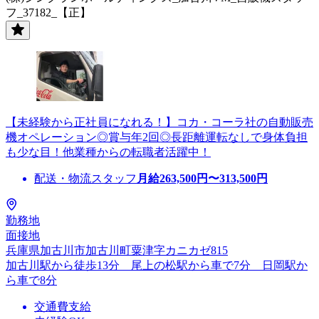
フ_37182_【正】
【未経験から正社員になれる！】コカ・コーラ社の自動販売
機オペレーション◎賞与年2回◎長距離運転なしで身体負担
も少な目！他業種からの転職者活躍中！
配送・物流スタッフ
月給
263,500
円〜
313,500
円
勤務地
面接地
兵庫県加古川市加古川町粟津字カニカゼ815
加古川駅から徒歩13分 尾上の松駅から車で7分 日岡駅か
ら車で8分
交通費支給