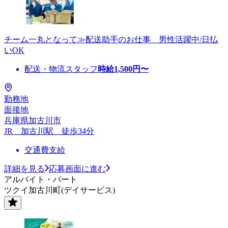
チーム一丸となって≫配送助手のお仕事 男性活躍中/日払
いOK
配送・物流スタッフ
時給
1,500
円〜
勤務地
面接地
兵庫県加古川市
JR 加古川駅 徒歩34分
交通費支給
詳細を見る
応募画面に進む
アルバイト・パート
ツクイ加古川町(デイサービス)