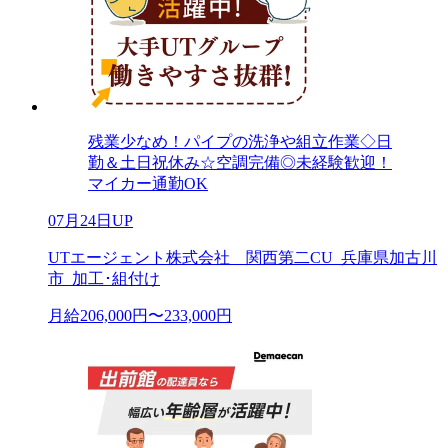
残業少なめ！パイプの洗浄や組立作業◇日
勤＆土日祝休み☆空調完備◎未経験歓迎！
マイカー通勤OK
07月24日UP
UTエージェント株式会社 関西第二CU_兵庫県加古川
市_加工･組付け
月給206,000円〜233,000円