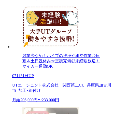
残業少なめ！パイプの洗浄や組立作業◇日
勤＆土日祝休み☆空調完備◎未経験歓迎！
マイカー通勤OK
07月31日UP
UTエージェント株式会社 関西第二CU_兵庫県加古川
市_加工･組付け
月給206,000円〜233,000円