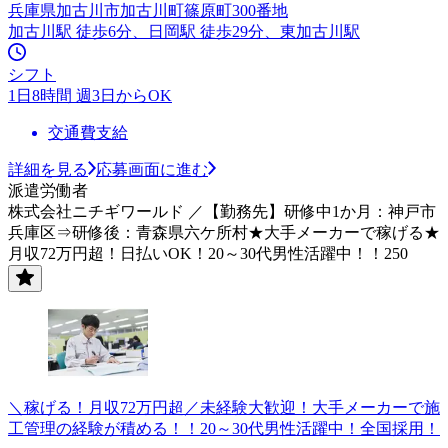
兵庫県加古川市加古川町篠原町300番地
加古川駅 徒歩6分、日岡駅 徒歩29分、東加古川駅
シフト
1日8時間 週3日からOK
交通費支給
詳細を見る
応募画面に進む
派遣労働者
株式会社ニチギワールド ／【勤務先】研修中1か月：神戸市
兵庫区⇒研修後：青森県六ケ所村★大手メーカーで稼げる★
月収72万円超！日払いOK！20～30代男性活躍中！！250
＼稼げる！月収72万円超／未経験大歓迎！大手メーカーで施
工管理の経験が積める！！20～30代男性活躍中！全国採用！