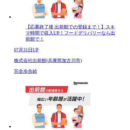
【応募終了後 出前館での登録まで！】スキ
マ時間で収入UP！フードデリバリーなら出
前館で！
07月31日UP
株式会社出前館(兵庫県加古川市)
完全歩合給