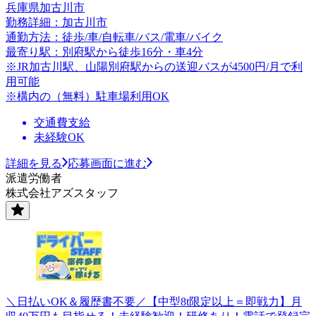
兵庫県加古川市
勤務詳細：加古川市
通勤方法：徒歩/車/自転車/バス/電車/バイク
最寄り駅：別府駅から徒歩16分・車4分
※JR加古川駅、山陽別府駅からの送迎バスが4500円/月で利
用可能
※構内の（無料）駐車場利用OK
交通費支給
未経験OK
詳細を見る
応募画面に進む
派遣労働者
株式会社アズスタッフ
＼日払いOK＆履歴書不要／【中型8t限定以上＝即戦力】月