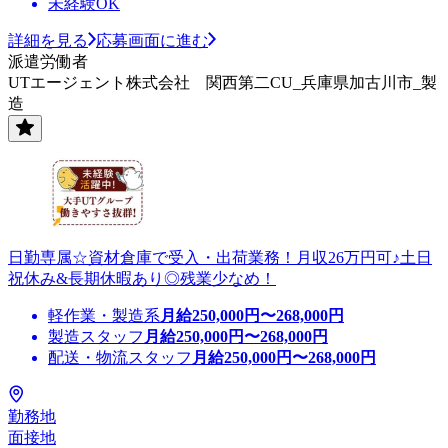
未経験OK
詳細を見る
応募画面に進む
派遣労働者
UTエージェント株式会社 関西第二CU_兵庫県加古川市_製
造
日勤専属☆資材倉庫で受入・出荷業務！月収26万円可♪土日
祝休み&長期休暇あり◎残業少なめ！
軽作業・製造系
月給
250,000
円〜
268,000
円
製造スタッフ
月給
250,000
円〜
268,000
円
配送・物流スタッフ
月給
250,000
円〜
268,000
円
勤務地
面接地