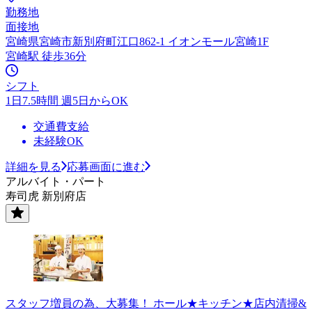
勤務地
面接地
宮崎県宮崎市新別府町江口862-1 イオンモール宮崎1F
宮崎駅 徒歩36分
シフト
1日7.5時間 週5日からOK
交通費支給
未経験OK
詳細を見る
応募画面に進む
アルバイト・パート
寿司虎 新別府店
スタッフ増員の為、大募集！ ホール★キッチン★店内清掃&