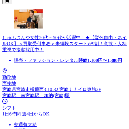
しゅふさんや女性20代～50代が活躍中！★【髪色自由・ネイ
ルOK】＜買取受付事務＞未経験スタートが9割！意欲・人柄
重視で接客採用中！
販売・ファッション・レンタル
時給
1,100
円〜
1,300
円
勤務地
面接地
宮崎県宮崎市橘通西3-10-32 宮崎ナナイロ東館2F
宮崎駅、南宮崎駅、加納(宮崎)駅
シフト
1日6時間 週4日からOK
交通費支給