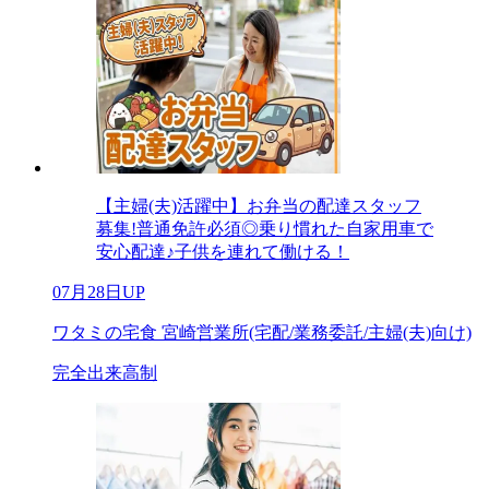
【主婦(夫)活躍中】お弁当の配達スタッフ
募集!普通免許必須◎乗り慣れた自家用車で
安心配達♪子供を連れて働ける！
07月28日UP
ワタミの宅食 宮崎営業所(宅配/業務委託/主婦(夫)向け)
完全出来高制