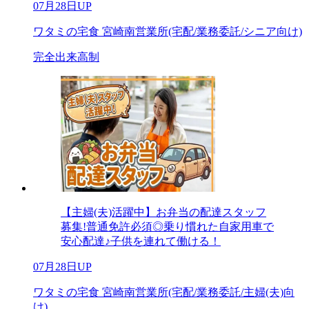
07月28日UP
ワタミの宅食 宮崎南営業所(宅配/業務委託/シニア向け)
完全出来高制
【主婦(夫)活躍中】お弁当の配達スタッフ
募集!普通免許必須◎乗り慣れた自家用車で
安心配達♪子供を連れて働ける！
07月28日UP
ワタミの宅食 宮崎南営業所(宅配/業務委託/主婦(夫)向
け)