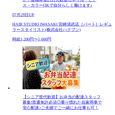
ス・カラーOKで自分らしく働けます♪
07月29日UP
HAIR STUDIO IWASAKI 宮崎清武店［パート］レギュ
ラースタイリスト(株式会社ハクブン)
時給1,200円〜1,600円
【シニア世代歓迎】お弁当の配達スタッフ
募集!普通免許必須◎乗り慣れた自家用車で
安心配達♪ご夫婦でご一緒にお仕事も可！