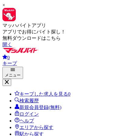
×
マッハバイトアプリ
アプリでお得にバイト探し！
無料ダウンロードはこちら
開く
0
キープ
メニュー
キープした求人を見る
0
検索履歴
新規会員登録(無料)
ログイン
ヘルプ
エリアから探す
駅から探す