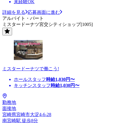
未経験OK
詳細を見る
応募画面に進む
アルバイト・パート
ミスタードーナツ宮交シティショップ[1005]
ミスタードーナツで働こう!
ホールスタッフ
時給
1,030
円〜
キッチンスタッフ
時給
1,030
円〜
勤務地
面接地
宮崎県宮崎市大淀4-6-28
南宮崎駅 徒歩8分