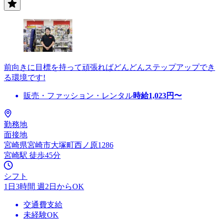
前向きに目標を持って頑張ればどんどんステップアップでき
る環境です!
販売・ファッション・レンタル
時給
1,023
円〜
勤務地
面接地
宮崎県宮崎市大塚町西ノ原1286
宮崎駅 徒歩45分
シフト
1日3時間 週2日からOK
交通費支給
未経験OK