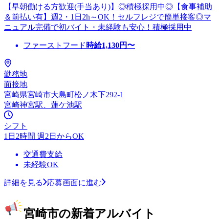
【早朝働ける方歓迎(手当あり)】◎積極採用中◎【食事補助
＆前払い有】週2・1日2h～OK！セルフレジで簡単接客◎マ
ニュアル完備で初バイト・未経験も安心！積極採用中
ファーストフード
時給
1,130
円〜
勤務地
面接地
宮崎県宮崎市大島町松ノ木下292-1
宮崎神宮駅、蓮ケ池駅
シフト
1日2時間 週2日からOK
交通費支給
未経験OK
詳細を見る
応募画面に進む
宮崎市の新着アルバイト