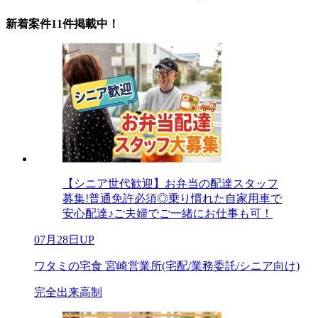
新着案件11件掲載中！
【シニア世代歓迎】お弁当の配達スタッフ
募集!普通免許必須◎乗り慣れた自家用車で
安心配達♪ご夫婦でご一緒にお仕事も可！
07月28日UP
ワタミの宅食 宮崎営業所(宅配/業務委託/シニア向け)
完全出来高制