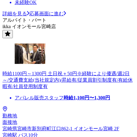
未経験OK
詳細を見る
応募画面に進む
アルバイト・パート
ikka イオンモール宮崎店
時給1100円～1300円 土日祝＋50円※経験により優遇/週2日
～/交通費支給(当社規定内)/昇給有/従業員割引制度有/有給休
暇有/社員登用制度有
アパレル販売スタッフ
時給
1,100
円〜
1,300
円
勤務地
面接地
宮崎県宮崎市新別府町江口862-1 イオンモール宮崎 2F
宮崎駅 バス10分