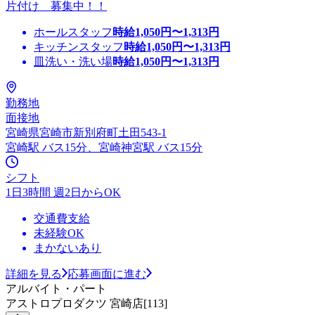
片付け 募集中！！
ホールスタッフ
時給
1,050
円〜
1,313
円
キッチンスタッフ
時給
1,050
円〜
1,313
円
皿洗い・洗い場
時給
1,050
円〜
1,313
円
勤務地
面接地
宮崎県宮崎市新別府町土田543-1
宮崎駅 バス15分、宮崎神宮駅 バス15分
シフト
1日3時間 週2日からOK
交通費支給
未経験OK
まかないあり
詳細を見る
応募画面に進む
アルバイト・パート
アストロプロダクツ 宮崎店[113]