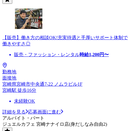
【販売】働き方の相談OK!充実待遇と手厚いサポート体制で
働きやすさ◎
販売・ファッション・レンタル
時給
1,200
円〜
勤務地
面接地
宮崎県宮崎市中央通7-22 ノムラビル1F
宮崎駅 徒歩16分
未経験OK
詳細を見る
応募画面に進む
アルバイト・パート
ジュエルカフェ 宮崎ナナイロ店(身だしなみ自由2)