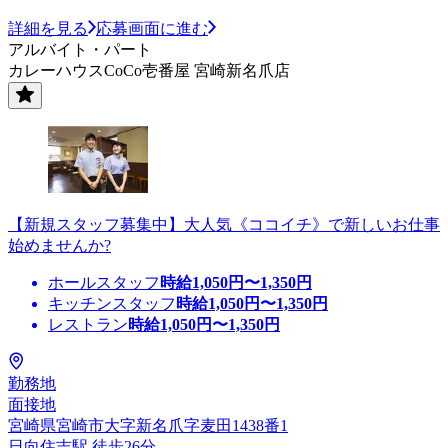
詳細を見る
応募画面に進む
アルバイト・パート
カレーハウスCoCo壱番屋 宮崎新名爪店
【新規スタッフ募集中】大人気《ココイチ》で新しいお仕事
始めませんか?
ホールスタッフ
時給
1,050
円〜
1,350
円
キッチンスタッフ
時給
1,050
円〜
1,350
円
レストラン
時給
1,050
円〜
1,350
円
勤務地
面接地
宮崎県宮崎市大字新名爪字麦田1438番1
日向住吉駅 徒歩26分