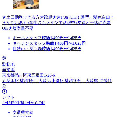
★土日勤務できる方大歓迎★週1/3h~OK！髪型・髪色自由＊
まかないあり♪学生さんメインで活躍中♪友達と一緒に応募
OK★履歴書不要
ホールスタッフ
時給
1,400
円〜
1,625
円
キッチンスタッフ
時給
1,400
円〜
1,625
円
皿洗い・洗い場
時給
1,400
円〜
1,625
円
勤務地
面接地
東京都品川区東五反田1-26-6
五反田駅 徒歩1分、大崎広小路駅 徒歩10分、大崎駅 徒歩11
分
シフト
1日3時間 週1日からOK
交通費支給