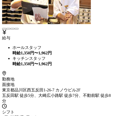
給与
ホールスタッフ
時給
1,350
円〜
1,962
円
キッチンスタッフ
時給
1,350
円〜
1,962
円
勤務地
面接地
東京都品川区西五反田1-26-7 カノウビル2F
五反田駅 徒歩5分、大崎広小路駅 徒歩7分、不動前駅 徒歩8
分
シフト