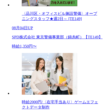
〈品川区・オフィスビル施設警備〉オープ
ニングスタッフ★週2日～ [TE149]
08月04日UP
SPD株式会社 東京警備事業部（錦糸町）【TE149】
時給1,350円〜
時給2000円/〈在宅手当あり〉ゲームエフェ
クトデータ制作