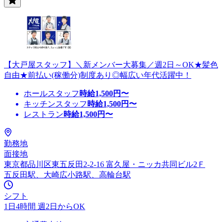
【大戸屋スタッフ】＼新メンバー大募集／週2日～OK★髪色
自由★前払い(稼働分)制度あり◎幅広い年代活躍中！
ホールスタッフ
時給
1,500
円〜
キッチンスタッフ
時給
1,500
円〜
レストラン
時給
1,500
円〜
勤務地
面接地
東京都品川区東五反田2-2-16 富久屋・ニッカ共同ビル2Ｆ
五反田駅、大崎広小路駅、高輪台駅
シフト
1日4時間 週2日からOK