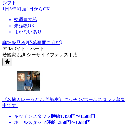
シフト
1日3時間 週1日からOK
交通費支給
未経験OK
まかないあり
詳細を見る
応募画面に進む
アルバイト・パート
若鯱家 品川シーサイドフォレスト店
《名物カレーうどん 若鯱家》キッチン/ホールスタッフ募集
中です!
キッチンスタッフ
時給
1,350
円〜
1,688
円
ホールスタッフ
時給
1,350
円〜
1,688
円