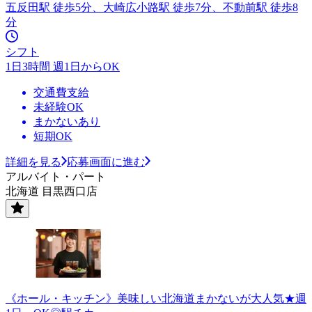
五反田駅 徒歩5分、大崎広小路駅 徒歩7分、不動前駅 徒歩8
分
シフト
1日3時間 週1日からOK
交通費支給
未経験OK
まかないあり
短期OK
詳細を見る
応募画面に進む
アルバイト・パート
北海道 目黒西口店
《ホール・キッチン》美味しい北海道まかないが大人気★週