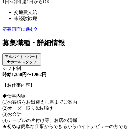
1日3時間 週1日からOK
交通費支給
未経験歓迎
応募画面に進む
募集職種・詳細情報
アルバイト・パート
ホールスタッフ
シフト制
時給1,350円〜1,962円
【お仕事内容】
◆仕事内容
(1)お客様をお出迎えし席までご案内
(2)オーダー取り&お届け
(3)お会計
(4)テーブルの片付け等、お店の清掃
★初めは簡単な仕事からできるからバイトデビューの方でも