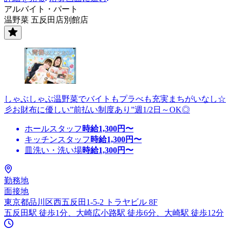
アルバイト・パート
温野菜 五反田店別館店
しゃぶしゃぶ温野菜でバイトもプラべも充実まちがいなし☆
彡お財布に優しい”前払い制度あり”週1/2日～OK◎
ホールスタッフ
時給
1,300
円〜
キッチンスタッフ
時給
1,300
円〜
皿洗い・洗い場
時給
1,300
円〜
勤務地
面接地
東京都品川区西五反田1-5-2 トラヤビル 8F
五反田駅 徒歩1分、大崎広小路駅 徒歩6分、大崎駅 徒歩12分