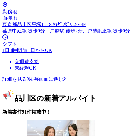
勤務地
面接地
東京都品川区平塚1-5-8 ﾀｷｻﾞﾜﾋﾞﾙ 2～3F
荏原中延駅 徒歩9分、戸越駅 徒歩2分、戸越銀座駅 徒歩0分
シフト
1日3時間 週1日からOK
交通費支給
未経験OK
詳細を見る
応募画面に進む
品川区の新着アルバイト
新着案件91件掲載中！