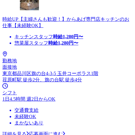
時給UP【主婦さんも歓迎！】からあげ専門店キッチンのお
仕事【未経験OK】
キッチンスタッフ
時給
1,280
円〜
惣菜屋スタッフ
時給
1,280
円〜
勤務地
面接地
東京都品川区旗の台4-3-5 玉井コーポラス1階
荏原町駅 徒歩2分、旗の台駅 徒歩4分
シフト
1日4.5時間 週2日からOK
交通費支給
未経験OK
まかないあり
詳細を見る
応募画面に進む