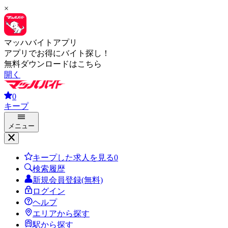
×
マッハバイトアプリ
アプリでお得にバイト探し！
無料ダウンロードはこちら
開く
0
キープ
メニュー
キープした求人を見る
0
検索履歴
新規会員登録(無料)
ログイン
ヘルプ
エリアから探す
駅から探す