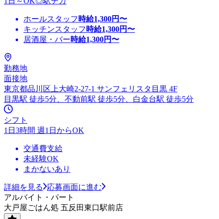
1日～OK◎駅チカ
ホールスタッフ
時給
1,300
円〜
キッチンスタッフ
時給
1,300
円〜
居酒屋・バー
時給
1,300
円〜
勤務地
面接地
東京都品川区上大崎2-27-1 サンフェリスタ目黒 4F
目黒駅 徒歩5分、不動前駅 徒歩5分、白金台駅 徒歩5分
シフト
1日3時間 週1日からOK
交通費支給
未経験OK
まかないあり
詳細を見る
応募画面に進む
アルバイト・パート
大戸屋ごはん処 五反田東口駅前店