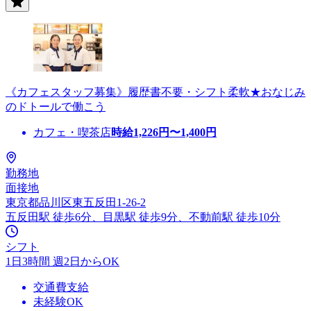
《カフェスタッフ募集》履歴書不要・シフト柔軟★おなじみ
のドトールで働こう
カフェ・喫茶店
時給
1,226
円〜
1,400
円
勤務地
面接地
東京都品川区東五反田1-26-2
五反田駅 徒歩6分、目黒駅 徒歩9分、不動前駅 徒歩10分
シフト
1日3時間 週2日からOK
交通費支給
未経験OK