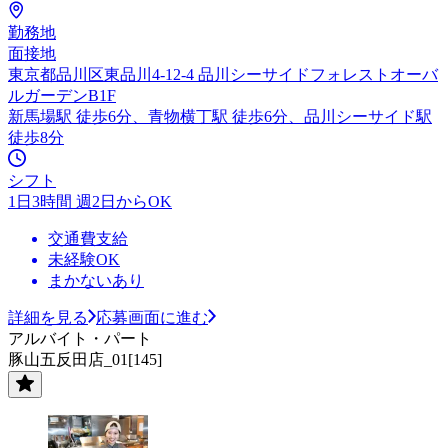
勤務地
面接地
東京都品川区東品川4-12-4 品川シーサイドフォレストオーバ
ルガーデンB1F
新馬場駅 徒歩6分、青物横丁駅 徒歩6分、品川シーサイド駅
徒歩8分
シフト
1日3時間 週2日からOK
交通費支給
未経験OK
まかないあり
詳細を見る
応募画面に進む
アルバイト・パート
豚山五反田店_01[145]