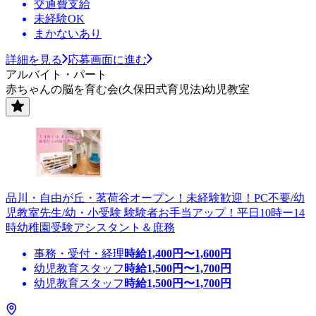
交通費支給
未経験OK
まかないあり
詳細を見る
応募画面に進む
アルバイト・パート
赤ちゃんの脳を育む会(久保田式育児法)幼児教室
品川・自由が丘・茗荷谷オープン！未経験歓迎！PC不要/幼
児教室先生/幼・小受験 験験者お手当アップ！平日10時ー14
時幼稚園受験アシスタント＆庶務
事務・受付・経理
時給
1,400
円〜
1,600
円
幼児教育スタッフ
時給
1,500
円〜
1,700
円
幼児教育スタッフ
時給
1,500
円〜
1,700
円