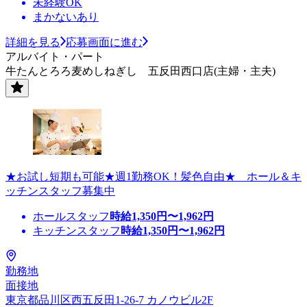
未経験OK
まかないあり
詳細を見る
応募画面に進む
アルバイト・パート
牛たんとろろ麦めしねぎし 五反田西口店(主婦・主夫)
★お試し短期も可能★週1勤務OK！髪色自由★ ホール＆キ
ッチンスタッフ募集中
ホールスタッフ
時給
1,350
円〜
1,962
円
キッチンスタッフ
時給
1,350
円〜
1,962
円
勤務地
面接地
東京都品川区西五反田1-26-7 カノウビル2F