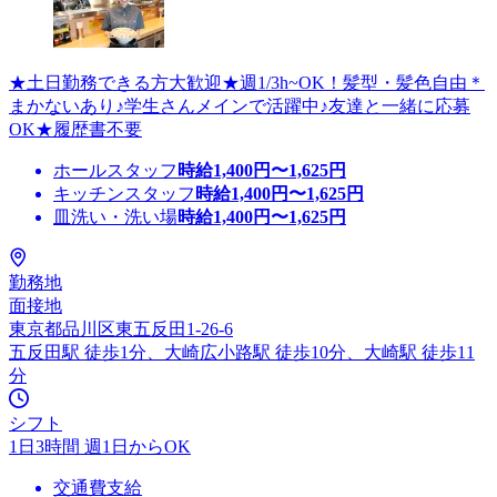
★土日勤務できる方大歓迎★週1/3h~OK！髪型・髪色自由＊
まかないあり♪学生さんメインで活躍中♪友達と一緒に応募
OK★履歴書不要
ホールスタッフ
時給
1,400
円〜
1,625
円
キッチンスタッフ
時給
1,400
円〜
1,625
円
皿洗い・洗い場
時給
1,400
円〜
1,625
円
勤務地
面接地
東京都品川区東五反田1-26-6
五反田駅 徒歩1分、大崎広小路駅 徒歩10分、大崎駅 徒歩11
分
シフト
1日3時間 週1日からOK
交通費支給