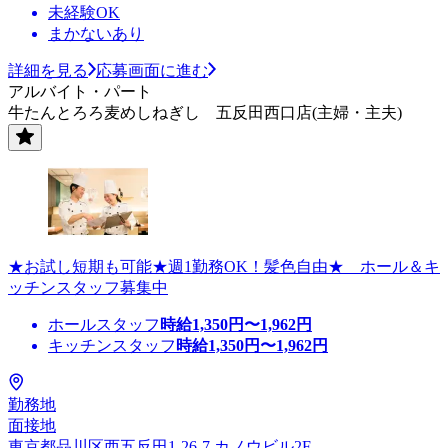
未経験OK
まかないあり
詳細を見る
応募画面に進む
アルバイト・パート
牛たんとろろ麦めしねぎし 五反田西口店(主婦・主夫)
★お試し短期も可能★週1勤務OK！髪色自由★ ホール＆キ
ッチンスタッフ募集中
ホールスタッフ
時給
1,350
円〜
1,962
円
キッチンスタッフ
時給
1,350
円〜
1,962
円
勤務地
面接地
東京都品川区西五反田1-26-7 カノウビル2F