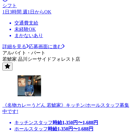
シフト
1日3時間 週1日からOK
交通費支給
未経験OK
まかないあり
詳細を見る
応募画面に進む
アルバイト・パート
若鯱家 品川シーサイドフォレスト店
《名物カレーうどん 若鯱家》キッチン/ホールスタッフ募集
中です!
キッチンスタッフ
時給
1,350
円〜
1,688
円
ホールスタッフ
時給
1,350
円〜
1,688
円