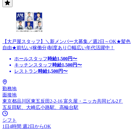
【大戸屋スタッフ】＼新メンバー大募集／週2日～OK★髪色
自由★前払い(稼働分)制度あり◎幅広い年代活躍中！
ホールスタッフ
時給
1,500
円〜
キッチンスタッフ
時給
1,500
円〜
レストラン
時給
1,500
円〜
勤務地
面接地
東京都品川区東五反田2-2-16 富久屋・ニッカ共同ビル2Ｆ
五反田駅、大崎広小路駅、高輪台駅
シフト
1日4時間 週2日からOK