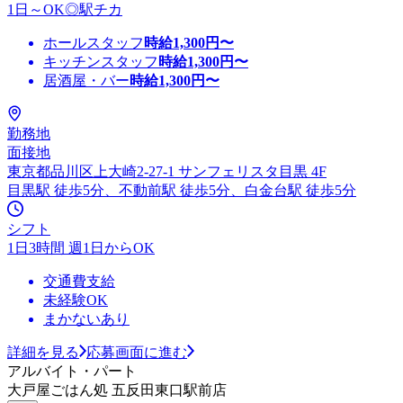
1日～OK◎駅チカ
ホールスタッフ
時給
1,300
円〜
キッチンスタッフ
時給
1,300
円〜
居酒屋・バー
時給
1,300
円〜
勤務地
面接地
東京都品川区上大崎2-27-1 サンフェリスタ目黒 4F
目黒駅 徒歩5分、不動前駅 徒歩5分、白金台駅 徒歩5分
シフト
1日3時間 週1日からOK
交通費支給
未経験OK
まかないあり
詳細を見る
応募画面に進む
アルバイト・パート
大戸屋ごはん処 五反田東口駅前店