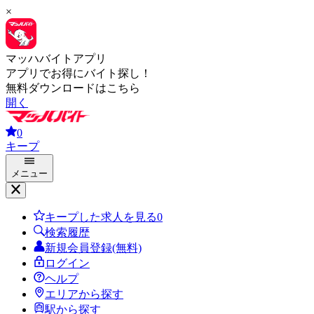
×
マッハバイトアプリ
アプリでお得にバイト探し！
無料ダウンロードはこちら
開く
0
キープ
メニュー
キープした求人を見る
0
検索履歴
新規会員登録(無料)
ログイン
ヘルプ
エリアから探す
駅から探す