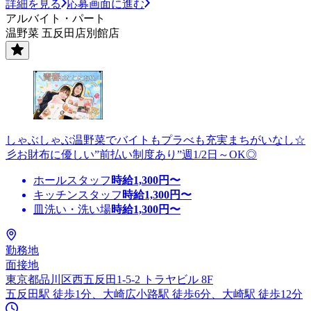
詳細を見る
応募画面に進む
アルバイト・パート
温野菜 五反田店別館店
しゃぶしゃぶ温野菜でバイトもプラべも充実まちがいなし☆
彡お財布に優しい”前払い制度あり”週1/2日～OK◎
ホールスタッフ
時給
1,300
円〜
キッチンスタッフ
時給
1,300
円〜
皿洗い・洗い場
時給
1,300
円〜
勤務地
面接地
東京都品川区西五反田1-5-2 トラヤビル 8F
五反田駅 徒歩1分、大崎広小路駅 徒歩6分、大崎駅 徒歩12分