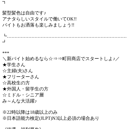
┓
髪型髪色は自由です♪
アナタらしいスタイルで働いてOK!!
バイトもお洒落も楽しみましょう!!
┗……………………………………………………………………
┛
***
＼新バイト始めるなら☆⇒⇒町田商店でスタートしよ♪／
★学生さん
☆主婦(夫)さん
★フリーターさん
☆高校生の方
★外国人・留学生の方
☆ミドル・シニア層
み～んな大活躍♪
※22時以降は18歳以上のみ
※日本語能力検定(JLPT)N3以上必須の場合あり