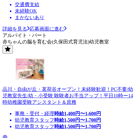
交通費支給
未経験OK
まかないあり
詳細を見る
応募画面に進む
アルバイト・パート
赤ちゃんの脳を育む会(久保田式育児法)幼児教室
品川・自由が丘・茗荷谷オープン！未経験歓迎！PC不要/幼
児教室先生/幼・小受験 験験者お手当アップ！平日10時ー14
時幼稚園受験アシスタント＆庶務
事務・受付・経理
時給
1,400
円〜
1,600
円
幼児教育スタッフ
時給
1,500
円〜
1,700
円
幼児教育スタッフ
時給
1,500
円〜
1,700
円