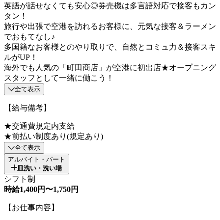
英語が話せなくても安心◎券売機は多言語対応で接客もカン
タン！
旅行や出張で空港を訪れるお客様に、元気な接客＆ラーメン
でおもてなし♪
多国籍なお客様とのやり取りで、自然とコミュ力＆接客スキ
ルがUP！
海外でも人気の「町田商店」が空港に初出店★オープニング
スタッフとして一緒に働こう！
全て表示
【給与備考】
★交通費規定内支給
★前払い制度あり(規定あり)
全て表示
アルバイト・パート
皿洗い・洗い場
シフト制
時給1,400円〜1,750円
【お仕事内容】