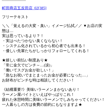
町田商店五反田店_02[385]
フリーテキスト
＼＼「覚えるの大変・臭い」イメージ払拭／／ ▼お店の実
態は…
実は思っているより？！
・実はべたつかない臭くならない！
・システム化されているから初心者でも出来る！
・優しい先輩たちがしっかりフォローしてくれる！
★嬉しい前払い制度あり★
「常に金欠でピンチ～…(涙)」
「働いてスグお金が欲しい！」
「急なお祝いでまとまったお金が必要になった…」
お財布がピンチな時は相談してください！
《結構重要?》美味いラーメンまかないあり！
ラーメン屋バイトといえばやっぱりこれ！
疲れた休憩時間に美味いラーメンでしみちゃってください！
一人暮らしの方は食費の節約にもなりますよ★