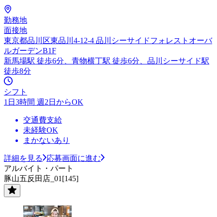
勤務地
面接地
東京都品川区東品川4-12-4 品川シーサイドフォレストオーバ
ルガーデンB1F
新馬場駅 徒歩6分、青物横丁駅 徒歩6分、品川シーサイド駅
徒歩8分
シフト
1日3時間 週2日からOK
交通費支給
未経験OK
まかないあり
詳細を見る
応募画面に進む
アルバイト・パート
豚山五反田店_01[145]