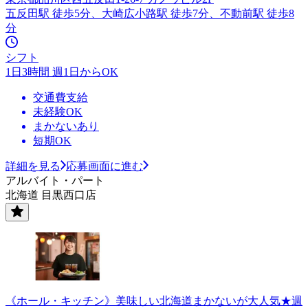
五反田駅 徒歩5分、大崎広小路駅 徒歩7分、不動前駅 徒歩8
分
シフト
1日3時間 週1日からOK
交通費支給
未経験OK
まかないあり
短期OK
詳細を見る
応募画面に進む
アルバイト・パート
北海道 目黒西口店
《ホール・キッチン》美味しい北海道まかないが大人気★週