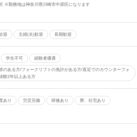
区 ※勤務地は神奈川県川崎市中原区になります
歓迎
主婦(夫)歓迎
長期歓迎
学生不可
経験者優遇
験のある方/フォークリフトの免許がある方/直近でのカウンターフォ
経験2年以上ある方
度あり
労災完備
研修あり
寮、社宅あり