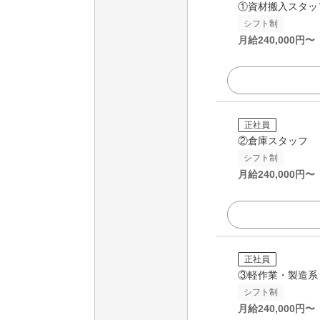
①資材搬入スタッ
シフト制
月給
240,000
円〜
正社員
②倉庫スタッフ
シフト制
月給
240,000
円〜
正社員
③軽作業・製造系
シフト制
月給
240,000
円〜