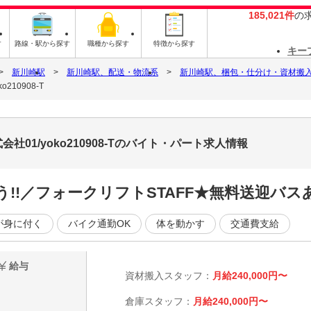
185,021件
の
す
路線・駅から探す
職種から探す
特徴から探す
キー
新川崎駅
新川崎駅、配送・物流系
新川崎駅、梱包・仕分け・資材搬
10908-T
01/yoko210908-Tのバイト・パート求人情報
!!／フォークリフトSTAFF★無料送迎バス
が身に付く
バイク通勤OK
体を動かす
交通費支給
給与
資材搬入スタッフ：
月給240,000円〜
倉庫スタッフ：
月給240,000円〜