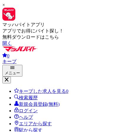
×
マッハバイトアプリ
アプリでお得にバイト探し！
無料ダウンロードはこちら
開く
0
キープ
メニュー
キープした求人を見る
0
検索履歴
新規会員登録(無料)
ログイン
ヘルプ
エリアから探す
駅から探す