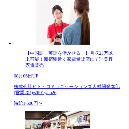
【中国語・英語を活かせる！】月収23万以
上可能！新宿駅近く家電量販店にて理美容
家電販売
08月06日UP
株式会社ヒト・コミュニケーションズ人材開発本部
(営業2部)/s0f01yam26
時給1,600円〜