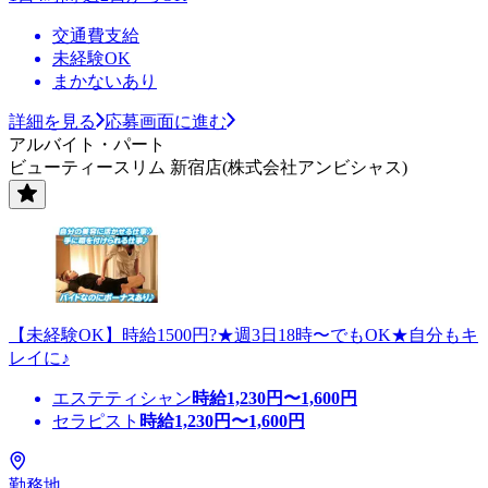
交通費支給
未経験OK
まかないあり
詳細を見る
応募画面に進む
アルバイト・パート
ビューティースリム 新宿店(株式会社アンビシャス)
【未経験OK】時給1500円?★週3日18時〜でもOK★自分もキ
レイに♪
エステティシャン
時給
1,230
円〜
1,600
円
セラピスト
時給
1,230
円〜
1,600
円
勤務地