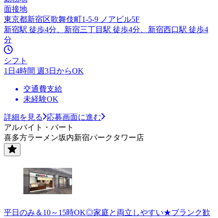
面接地
東京都新宿区歌舞伎町1-5-9 ノアビル5F
新宿駅 徒歩4分、新宿三丁目駅 徒歩4分、新宿西口駅 徒歩4
分
シフト
1日4時間 週3日からOK
交通費支給
未経験OK
詳細を見る
応募画面に進む
アルバイト・パート
喜多方ラーメン坂内新宿パークタワー店
平日のみ＆10～15時OK◎家庭と両立しやすい★ブランク歓