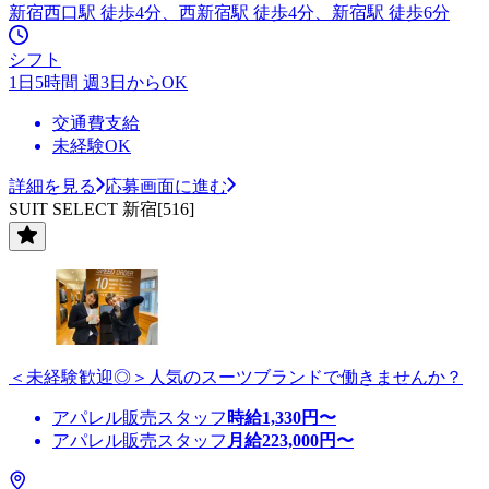
新宿西口駅 徒歩4分、西新宿駅 徒歩4分、新宿駅 徒歩6分
シフト
1日5時間 週3日からOK
交通費支給
未経験OK
詳細を見る
応募画面に進む
SUIT SELECT 新宿[516]
＜未経験歓迎◎＞人気のスーツブランドで働きませんか？
アパレル販売スタッフ
時給
1,330
円〜
アパレル販売スタッフ
月給
223,000
円〜