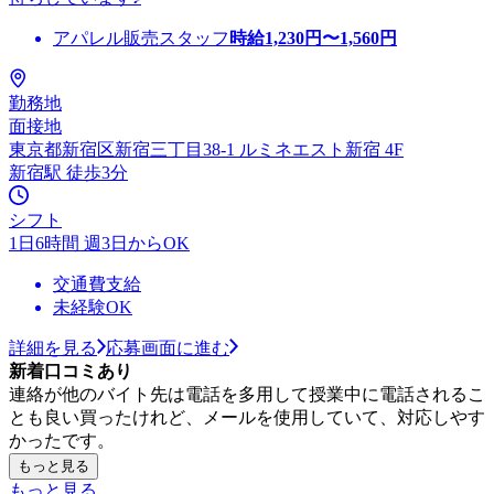
アパレル販売スタッフ
時給
1,230
円〜
1,560
円
勤務地
面接地
東京都新宿区新宿三丁目38-1 ルミネエスト新宿 4F
新宿駅 徒歩3分
シフト
1日6時間 週3日からOK
交通費支給
未経験OK
詳細を見る
応募画面に進む
新着口コミあり
連絡が他のバイト先は電話を多用して授業中に電話されるこ
とも良い買ったけれど、メールを使用していて、対応しやす
かったです。
もっと見る
もっと見る