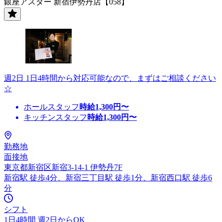
銀座アスター 新宿伊勢丹店【058】
週2日 1日4時間から対応可能なので、まずはご相談ください
☆
ホールスタッフ
時給
1,300
円〜
キッチンスタッフ
時給
1,300
円〜
勤務地
面接地
東京都新宿区新宿3-14-1 伊勢丹7F
新宿駅 徒歩4分、新宿三丁目駅 徒歩1分、新宿西口駅 徒歩6
分
シフト
1日4時間 週2日からOK