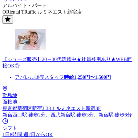
アルバイト・パート
ORiental TRaffic ルミネエスト新宿店
【シューズ販売】20～30代活躍中★社員登用あり★WEB面
接OK◎
アパレル販売スタッフ
時給
1,250
円〜
1,500
円
勤務地
面接地
東京都新宿区新宿3-38-1 ルミネエスト新宿3F
新宿西口駅 徒歩2分、西武新宿駅 徒歩3分、新宿駅 徒歩6分
シフト
1日8時間 週2日からOK