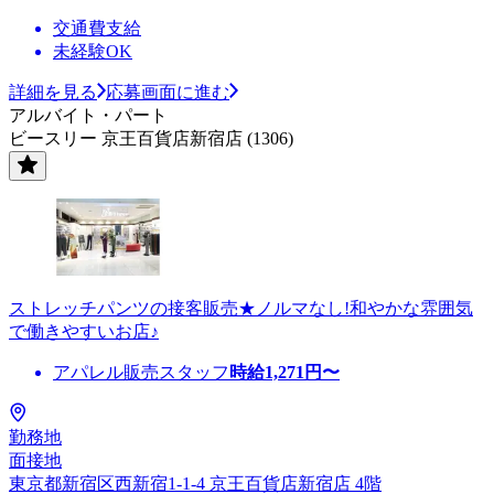
交通費支給
未経験OK
詳細を見る
応募画面に進む
アルバイト・パート
ビースリー 京王百貨店新宿店 (1306)
ストレッチパンツの接客販売★ノルマなし!和やかな雰囲気
で働きやすいお店♪
アパレル販売スタッフ
時給
1,271
円〜
勤務地
面接地
東京都新宿区西新宿1-1-4 京王百貨店新宿店 4階