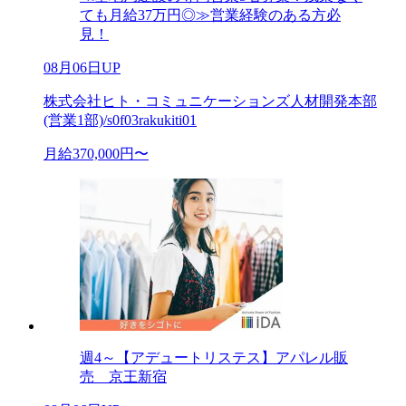
ても月給37万円◎≫営業経験のある方必
見！
08月06日UP
株式会社ヒト・コミュニケーションズ人材開発本部
(営業1部)/s0f03rakukiti01
月給370,000円〜
週4～【アデュートリステス】アパレル販
売 京王新宿