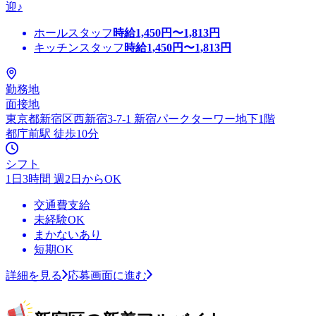
迎♪
ホールスタッフ
時給
1,450
円〜
1,813
円
キッチンスタッフ
時給
1,450
円〜
1,813
円
勤務地
面接地
東京都新宿区西新宿3-7-1 新宿パークターワー地下1階
都庁前駅 徒歩10分
シフト
1日3時間 週2日からOK
交通費支給
未経験OK
まかないあり
短期OK
詳細を見る
応募画面に進む