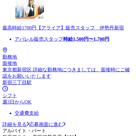
最高時給1700円【アライア】販売スタッフ 伊勢丹新宿
アパレル販売スタッフ
時給
1,500
円〜
1,700
円
勤務地
面接地
東京都新宿区 詳細な勤務地につきましては、面接時にご確
認をお願いいたします
新宿三丁目駅
シフト
週3日からOK
交通費支給
詳細を見る
応募画面に進む
アルバイト・パート