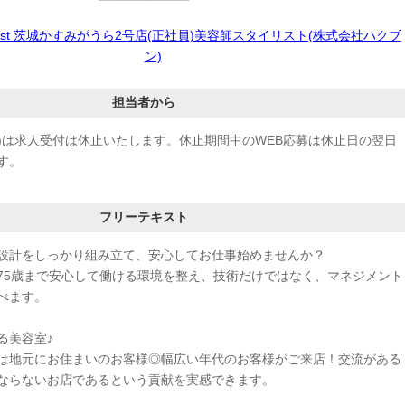
N Best 茨城かすみがうら2号店(正社員)美容師スタイリスト(株式会社ハクブ
ン)
担当者から
/15(土)は求人受付は休止いたします。休止期間中のWEB応募は休止日の翌日
す。
フリーテキスト
設計をしっかり組み立て、安心してお仕事始めませんか？
75歳まで安心して働ける環境を整え、技術だけではなく、マネジメント
べます。
る美容室♪
は地元にお住まいのお客様◎幅広い年代のお客様がご来店！交流がある
ならないお店であるという貢献を実感できます。