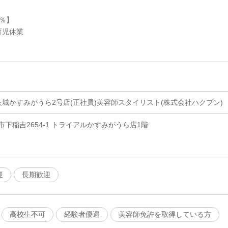
％】
育児休業
】
Best 茨城かすみがうら2号店(正社員)美容師スタイリスト(株式会社ハクブン)
下稲吉2654-1 トライアルかすみがうら店1階
迎
長期歓迎
高校生不可
経験者優遇
美容師免許を取得している方