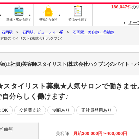
186,047件
の
す
路線・駅から探す
職種から探す
特徴から探す
キー
石岡駅
石岡駅、ビューティー系
石岡駅、美容師・理髪師
社員)美容師スタイリスト(株式会社ハクブン)
うら2号店(正社員)美容師スタイリスト(株式会社ハクブン)のバイト
★スタイリスト募集★人気サロンで働きませ
で自分らしく働けます♪
スOK
交通費支給
制服あり
正社員登用あり
給与
美容師：
月給300,000円〜400,000円