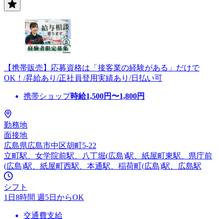
【携帯販売】応募資格は「接客業の経験がある」だけで
OK！/昇給あり/正社員登用実績あり/日払い可
携帯ショップ
時給
1,500
円〜
1,800
円
勤務地
面接地
広島県広島市中区胡町5-22
立町駅、女学院前駅、八丁堀(広島)駅、紙屋町東駅、県庁前
(広島)駅、紙屋町西駅、本通駅、稲荷町(広島)駅、広島駅
シフト
1日8時間 週5日からOK
交通費支給