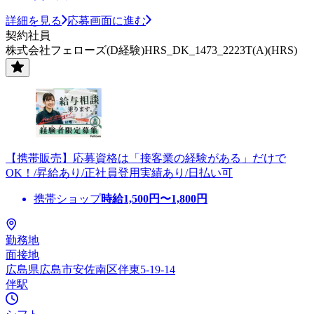
詳細を見る
応募画面に進む
契約社員
株式会社フェローズ(D経験)HRS_DK_1473_2223T(A)(HRS)
【携帯販売】応募資格は「接客業の経験がある」だけで
OK！/昇給あり/正社員登用実績あり/日払い可
携帯ショップ
時給
1,500
円〜
1,800
円
勤務地
面接地
広島県広島市安佐南区伴東5-19-14
伴駅