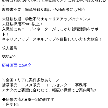
応募は1回のみでOK☆簡単登録でスグにお仕事が始められる
♪
履歴書不要！簡単登録&電話・Web面談にも対応！
未経験歓迎！学歴不問★キャリアアップのチャンス
未経験採用率90%以上！
入職前にもコーディネーターがしっかり就職活動をサポー
ト！
キャリアアップ・スキルアップを目指したい方も大歓迎！
求人番号
5553499
応募画面に進む
＼全国エリアに案件多数あり！／
携帯販売・コスメ販売・コールセンター・事務等
アナタのご要望に合わせて、幅広い職種でご案内可能♪
◆研修の流れ■※一部の例です
・座学16h