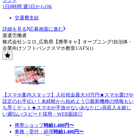
シフト
1日8時間 週5日からOK
交通費支給
詳細を見る
応募画面に進む
派遣労働者
株式会社シエロ_広島県【携帯キャ】オープニング!自治体・
企業向けソフトバンクスマホ教室1/AF5(1)
【スマホ案内スタッフ】入社祝金最大10万円★スマホ選びや
設定のお手伝い！未経験から始めよう◎最新機種の情報もい
ち早くゲット★スマホが手放せないあなたに♪高収入＆嬉し
い週払い/スピード採用・WEB面談◎
携帯ショップ
時給
1,400
円〜
事務・受付・経理
時給
1,400
円〜