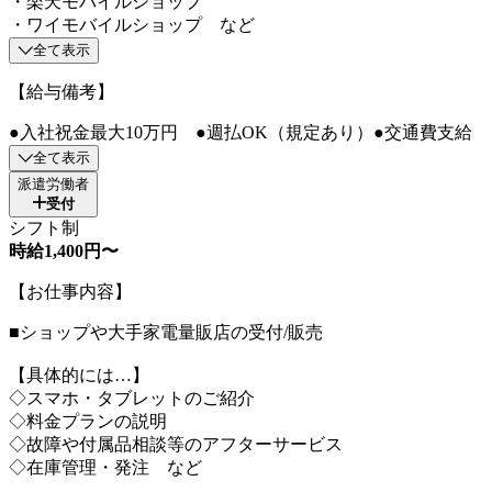
・楽天モバイルショップ
・ワイモバイルショップ など
全て表示
【給与備考】
●入社祝金最大10万円 ●週払OK（規定あり）●交通費支給
全て表示
派遣労働者
受付
シフト制
時給1,400円〜
【お仕事内容】
■ショップや大手家電量販店の受付/販売
【具体的には…】
◇スマホ・タブレットのご紹介
◇料金プランの説明
◇故障や付属品相談等のアフターサービス
◇在庫管理・発注 など