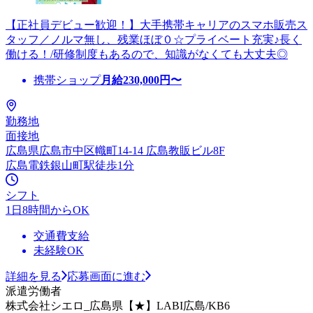
【正社員デビュー歓迎！】大手携帯キャリアのスマホ販売ス
タッフ／ノルマ無し、残業ほぼ０☆プライベート充実♪長く
働ける！/研修制度もあるので、知識がなくても大丈夫◎
携帯ショップ
月給
230,000
円〜
勤務地
面接地
広島県広島市中区幟町14-14 広島教販ビル8F
広島電鉄銀山町駅徒歩1分
シフト
1日8時間からOK
交通費支給
未経験OK
詳細を見る
応募画面に進む
派遣労働者
株式会社シエロ_広島県【★】LABI広島/KB6