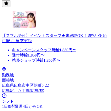
【スマホ受付】イベントスタッフ★未経験OK！週払い対応
可能♪手当充実◎
キャンペーンスタッフ
時給
1,850
円〜
受付
時給
1,850
円〜
携帯ショップ
時給
1,850
円〜
勤務地
面接地
広島県広島市中区胡町5-22
広島駅、八丁堀(広島)駅
シフト
1日8時間 週4日からOK