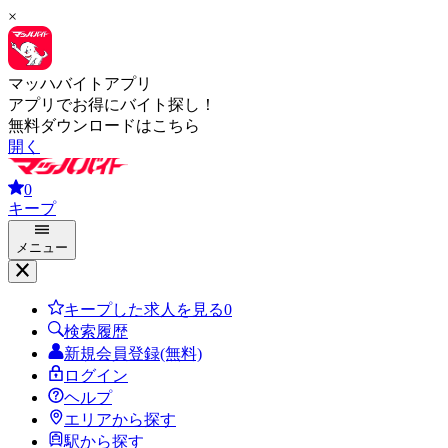
×
マッハバイトアプリ
アプリでお得にバイト探し！
無料ダウンロードはこちら
開く
0
キープ
メニュー
キープした求人を見る
0
検索履歴
新規会員登録(無料)
ログイン
ヘルプ
エリアから探す
駅から探す