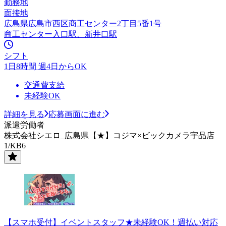
勤務地
面接地
広島県広島市西区商工センター2丁目5番1号
商工センター入口駅、新井口駅
シフト
1日8時間 週4日からOK
交通費支給
未経験OK
詳細を見る
応募画面に進む
派遣労働者
株式会社シエロ_広島県【★】コジマ×ビックカメラ宇品店
1/KB6
【スマホ受付】イベントスタッフ★未経験OK！週払い対応