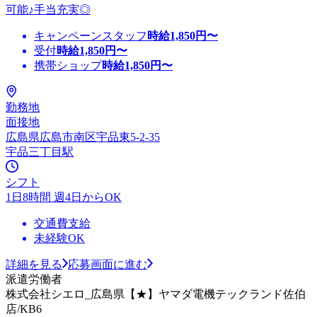
可能♪手当充実◎
キャンペーンスタッフ
時給
1,850
円〜
受付
時給
1,850
円〜
携帯ショップ
時給
1,850
円〜
勤務地
面接地
広島県広島市南区宇品東5-2-35
宇品三丁目駅
シフト
1日8時間 週4日からOK
交通費支給
未経験OK
詳細を見る
応募画面に進む
派遣労働者
株式会社シエロ_広島県【★】ヤマダ電機テックランド佐伯
店/KB6