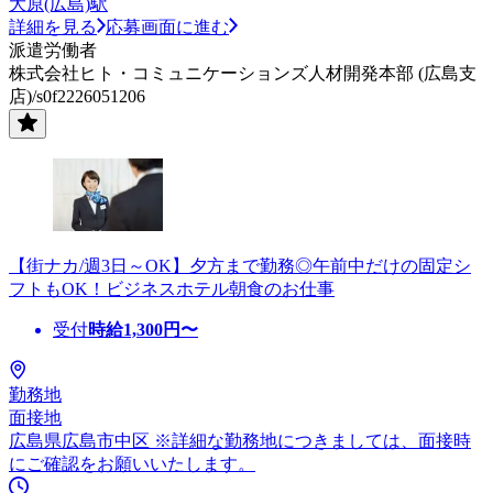
大原(広島)駅
詳細を見る
応募画面に進む
派遣労働者
株式会社ヒト・コミュニケーションズ人材開発本部 (広島支
店)/s0f2226051206
【街ナカ/週3日～OK】夕方まで勤務◎午前中だけの固定シ
フトもOK！ビジネスホテル朝食のお仕事
受付
時給
1,300
円〜
勤務地
面接地
広島県広島市中区 ※詳細な勤務地につきましては、面接時
にご確認をお願いいたします。