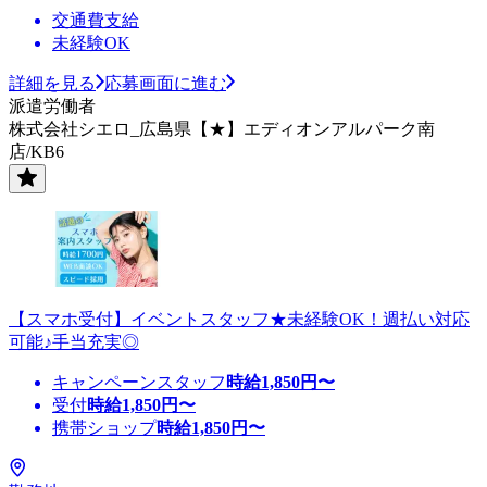
交通費支給
未経験OK
詳細を見る
応募画面に進む
派遣労働者
株式会社シエロ_広島県【★】エディオンアルパーク南
店/KB6
【スマホ受付】イベントスタッフ★未経験OK！週払い対応
可能♪手当充実◎
キャンペーンスタッフ
時給
1,850
円〜
受付
時給
1,850
円〜
携帯ショップ
時給
1,850
円〜