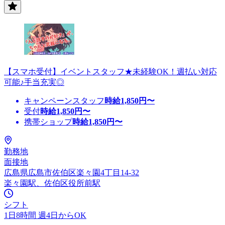
【スマホ受付】イベントスタッフ★未経験OK！週払い対応
可能♪手当充実◎
キャンペーンスタッフ
時給
1,850
円〜
受付
時給
1,850
円〜
携帯ショップ
時給
1,850
円〜
勤務地
面接地
広島県広島市佐伯区楽々園4丁目14-32
楽々園駅、佐伯区役所前駅
シフト
1日8時間 週4日からOK