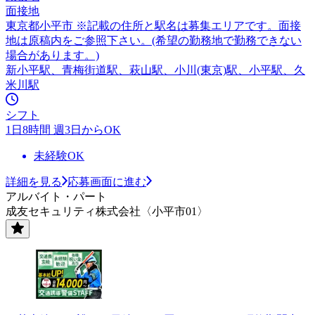
面接地
東京都小平市 ※記載の住所と駅名は募集エリアです。面接
地は原稿内をご参照下さい。(希望の勤務地で勤務できない
場合があります。)
新小平駅、青梅街道駅、萩山駅、小川(東京)駅、小平駅、久
米川駅
シフト
1日8時間 週3日からOK
未経験OK
詳細を見る
応募画面に進む
アルバイト・パート
成友セキュリティ株式会社〈小平市01〉