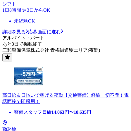
シフト
1日8時間 週3日からOK
未経験OK
詳細を見る
応募画面に進む
アルバイト・パート
あと3日で掲載終了
三和警備保障株式会社 青梅街道駅エリア(夜勤)
高日給＆日払いで稼げる夜勤【交通警備】経験一切不問！電
話面接で即採用！
警備スタッフ
日給
14,063
円〜
18,635
円
勤務地