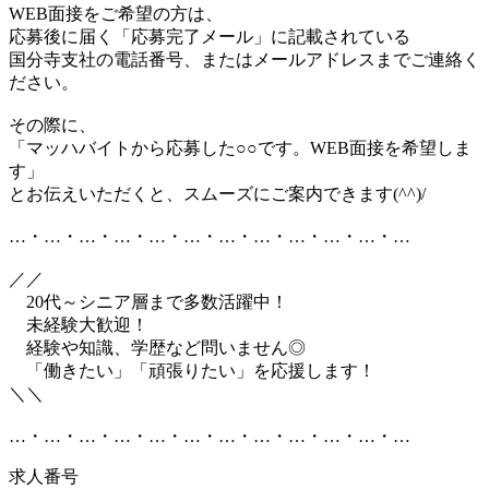
WEB面接をご希望の方は、
応募後に届く「応募完了メール」に記載されている
国分寺支社の電話番号、またはメールアドレスまでご連絡く
ださい。
その際に、
「マッハバイトから応募した○○です。WEB面接を希望しま
す」
とお伝えいただくと、スムーズにご案内できます(^^)/
…・…・…・…・…・…・…・…・…・…・…・…
／／
20代～シニア層まで多数活躍中！
未経験大歓迎！
経験や知識、学歴など問いません◎
「働きたい」「頑張りたい」を応援します！
＼＼
…・…・…・…・…・…・…・…・…・…・…・…
求人番号