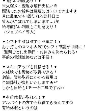
▼週払い制度あり！▼
※火曜〆：翌週水曜日支払い※
頑張ったお給料は翌週にはGETできます★
月に最低でも4回訪れる給料日に
笑みがこぼれてしまいます…♪笑
給与前払い制度もご用意あり！
（ジョブペイ導入）
▼シフト申請は誰でも簡単に！▼
お手持ちのスマホ＆PCでシフト申請が可能に！
1週間ごとに出勤日・お休みを決められる♪
事前の電話連絡などは不要！
▼スキルアップも目指せる！▼
未経験でも資格が取得できる！
勿論、資格取得にかかる費用は
全額弊社が負担いたします★+*
しかも日給もUP↑一石二鳥ですね↑↑
▼有給休暇が取れる！▼
アルバイトの方でも取得できるんです◎
有給休暇というのは