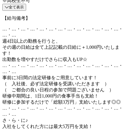
※高校生不可
全て表示
【給与備考】
…・…・…・…・…・…・…・…・…・…・…・…・…・
…・…
週4日以上の勤務を行うと、
その週の日給は全て上記記載の日給に＋1,000円いたしま
す！
出勤数を増やすだけでさらに収入もUP☆
…・…・…・…・…・…・…・…・…・…・…・…・…・
…・…
事前に3日間の法定研修をご用意しています！
（ 入社後、必ず法定研修を受講いただきます ）
（ ご都合の良い日程の参加で問題ございません ）
研修中期間は、1日1,000円の食事手当も支給！
研修に参加するだけで「総額3万円」支給いたします◎◎
…・…・…・…・…・…・…・…・…・…・…・…・…・
…・…
さ・ら・に♪
入社をしてくれた方には最大5万円を支給！