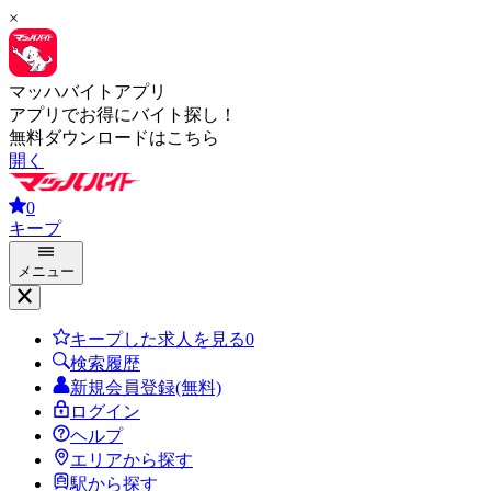
×
マッハバイトアプリ
アプリでお得にバイト探し！
無料ダウンロードはこちら
開く
0
キープ
メニュー
キープした求人を見る
0
検索履歴
新規会員登録(無料)
ログイン
ヘルプ
エリアから探す
駅から探す