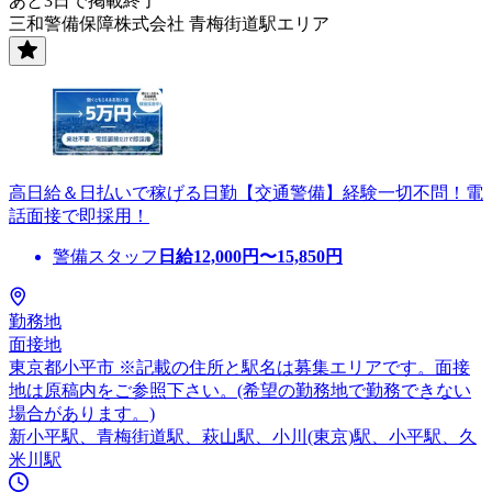
あと3日で掲載終了
三和警備保障株式会社 青梅街道駅エリア
高日給＆日払いで稼げる日勤【交通警備】経験一切不問！電
話面接で即採用！
警備スタッフ
日給
12,000
円〜
15,850
円
勤務地
面接地
東京都小平市 ※記載の住所と駅名は募集エリアです。面接
地は原稿内をご参照下さい。(希望の勤務地で勤務できない
場合があります。)
新小平駅、青梅街道駅、萩山駅、小川(東京)駅、小平駅、久
米川駅