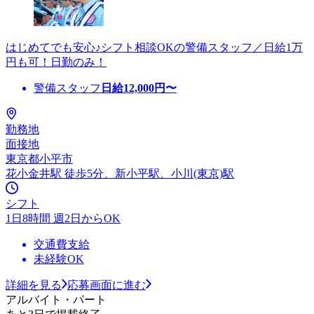
はじめてでも安心♪シフト相談OKの警備スタッフ／日給1万
円も可！日勤のみ！
警備スタッフ
日給
12,000
円〜
勤務地
面接地
東京都小平市
花小金井駅 徒歩5分、新小平駅、小川(東京)駅
シフト
1日8時間 週2日からOK
交通費支給
未経験OK
詳細を見る
応募画面に進む
アルバイト・パート