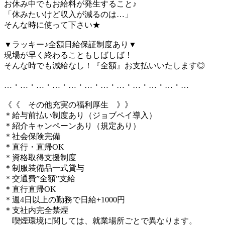
お休み中でもお給料が発生すること♪
「休みたいけど収入が減るのは…」
そんな時に使って下さい★
▼ラッキー♪全額日給保証制度あり▼
現場が早く終わることもしばしば！
そんな時でも減給なし！『全額』お支払いいたします◎
…・…・…・…・…・…・…・…・…・…・…・…
《《 その他充実の福利厚生 》》
＊給与前払い制度あり（ジョブペイ導入）
＊紹介キャンペーンあり（規定あり）
＊社会保険完備
＊直行・直帰OK
＊資格取得支援制度
＊制服装備品一式貸与
＊交通費”全額”支給
＊直行直帰OK
＊週4日以上の勤務で日給+1000円
＊支社内完全禁煙
喫煙環境に関しては、就業場所ごとで異なります。