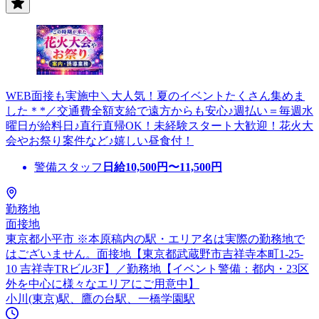
WEB面接も実施中＼大人気！夏のイベントたくさん集めま
した＊*／交通費全額支給で遠方からも安心♪週払い＝毎週水
曜日が給料日♪直行直帰OK！未経験スタート大歓迎！花火大
会やお祭り案件など♪嬉しい昼食付！
警備スタッフ
日給
10,500
円〜
11,500
円
勤務地
面接地
東京都小平市 ※本原稿内の駅・エリア名は実際の勤務地で
はございません。面接地【東京都武蔵野市吉祥寺本町1-25-
10 吉祥寺TRビル3F】／勤務地【イベント警備：都内・23区
外を中心に様々なエリアにご用意中】
小川(東京)駅、鷹の台駅、一橋学園駅