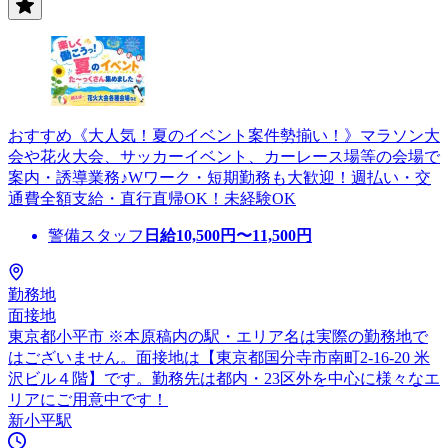
おすすめ《大人気！夏のイベント案件勢揃い！》マラソン大
会や花火大会、サッカーイベント、カーレース場等の会場で
案内・誘導業務♪Wワーク・短期勤務も大歓迎！週払い・交
通費全額支給・直行直帰OK！未経験OK
警備スタッフ
日給
10,500
円〜
11,500
円
勤務地
面接地
東京都小平市 ※本原稿内の駅・エリア名は実際の勤務地で
はございません。面接地は【東京都国分寺市南町2-16-20 米
沢ビル４階】です。勤務先は都内・23区外を中心に様々なエ
リアにご用意中です！
新小平駅