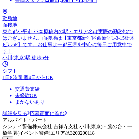
警備スタッフ
日給
11,500
円〜
13,474
円
勤務地
面接地
東京都小平市 ※本原稿内の駅・エリア名は実際の勤務地で
はございません。面接地は【東京都新宿区西新宿1-3-15栃木
ビル5F】です。お仕事は一都三県を中心に毎日ご用意中で
す！
小川(東京)駅 徒歩5分
シフト
1日8時間 週4日からOK
交通費支給
未経験OK
まかないあり
詳細を見る
応募画面に進む
アルバイト・パート
シンテイ警備株式会社 吉祥寺支社 小川(東京)・鷹の台・一
橋学園(イベント警備)エリア/A3203200118