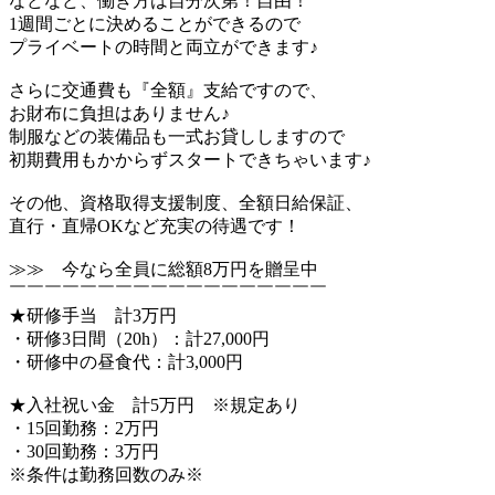
などなど、働き方は自分次第！自由！
1週間ごとに決めることができるので
プライベートの時間と両立ができます♪
さらに交通費も『全額』支給ですので、
お財布に負担はありません♪
制服などの装備品も一式お貸ししますので
初期費用もかからずスタートできちゃいます♪
その他、資格取得支援制度、全額日給保証、
直行・直帰OKなど充実の待遇です！
≫≫ 今なら全員に総額8万円を贈呈中
￣￣￣￣￣￣￣￣￣￣￣￣￣￣￣￣￣￣
★研修手当 計3万円
・研修3日間（20h）：計27,000円
・研修中の昼食代：計3,000円
★入社祝い金 計5万円 ※規定あり
・15回勤務：2万円
・30回勤務：3万円
※条件は勤務回数のみ※