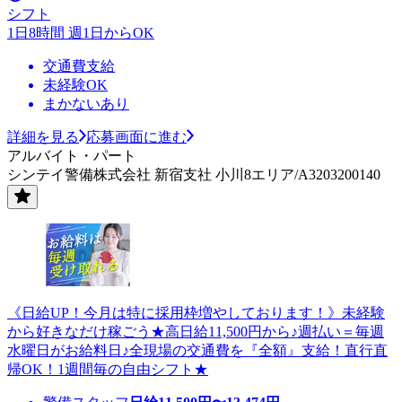
シフト
1日8時間 週1日からOK
交通費支給
未経験OK
まかないあり
詳細を見る
応募画面に進む
アルバイト・パート
シンテイ警備株式会社 新宿支社 小川8エリア/A3203200140
《日給UP！今月は特に採用枠増やしております！》未経験
から好きなだけ稼ごう★高日給11,500円から♪週払い＝毎週
水曜日がお給料日♪全現場の交通費を『全額』支給！直行直
帰OK！1週間毎の自由シフト★