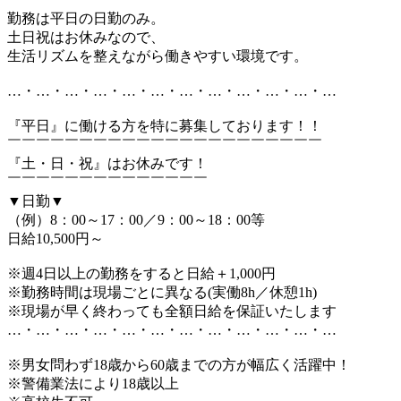
勤務は平日の日勤のみ。
土日祝はお休みなので、
生活リズムを整えながら働きやすい環境です。
…・…・…・…・…・…・…・…・…・…・…・…
『平日』に働ける方を特に募集しております！！
￣￣￣￣￣￣￣￣￣￣￣￣￣￣￣￣￣￣￣￣￣￣
『土・日・祝』はお休みです！
￣￣￣￣￣￣￣￣￣￣￣￣￣￣
▼日勤▼
（例）8：00～17：00／9：00～18：00等
日給10,500円～
※週4日以上の勤務をすると日給＋1,000円
※勤務時間は現場ごとに異なる(実働8h／休憩1h)
※現場が早く終わっても全額日給を保証いたします
…・…・…・…・…・…・…・…・…・…・…・…
※男女問わず18歳から60歳までの方が幅広く活躍中！
※警備業法により18歳以上