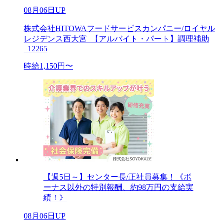
08月06日UP
株式会社HITOWAフードサービスカンパニー/ロイヤル
レジデンス西大宮_【アルバイト・パート】調理補助
_12265
時給1,150円〜
【週5日～】センター長/正社員募集！《ボ
ーナス以外の特別報酬、約98万円の支給実
績！》
08月06日UP