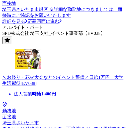
面接地
埼玉県さいたま市緑区 ※詳細な勤務地につきましては、面
接時にご確認をお願いいたします
詳細を見る
応募画面に進む
アルバイト・パート
SPD株式会社 埼玉支社_イベント事業部【EV038】
＼お祭り・花火大会などのイベント警備／日給1万円！大学
生活躍◎[EV038]
法人営業
時給
1,400
円
勤務地
面接地
埼玉県さいたま市