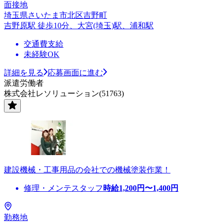
面接地
埼玉県さいたま市北区吉野町
吉野原駅 徒歩10分、大宮(埼玉)駅、浦和駅
交通費支給
未経験OK
詳細を見る
応募画面に進む
派遣労働者
株式会社レソリューション(51763)
建設機械・工事用品の会社での機械塗装作業！
修理・メンテスタッフ
時給
1,200
円〜
1,400
円
勤務地