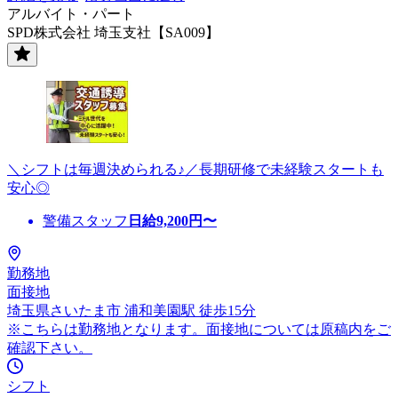
アルバイト・パート
SPD株式会社 埼玉支社【SA009】
＼シフトは毎週決められる♪／長期研修で未経験スタートも
安心◎
警備スタッフ
日給
9,200
円〜
勤務地
面接地
埼玉県さいたま市 浦和美園駅 徒歩15分
※こちらは勤務地となります。面接地については原稿内をご
確認下さい。
シフト