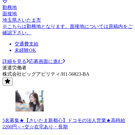
勤務地
面接地
埼玉県さいたま市
※こちらは勤務地となります。面接地については原稿内をご
確認下さい。
交通費支給
未経験OK
詳細を見る
応募画面に進む
派遣労働者
株式会社ビッグアビリティ/H1-56823-BA
5名募集★【さいたま新都心】ドコモの法人営業★高時給
2200円～+交☆在宅あり・長期