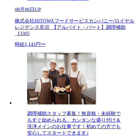
08月06日UP
株式会社HITOWAフードサービスカンパニー/ロイヤル
レジデンス見沼_【アルバイト・パート】調理補助
_13305
時給1,141円〜
調理補助スタッフ募集！無資格・未経験で
もすぐ始められる、カンタンな盛り付け＆
洗浄メインのお仕事です！初めての方でも
安心してスタートできます♪