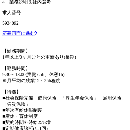
4．業務説明＆社内選考
求人番号
5934892
応募画面に進む
【勤務期間】
1年以上/3ヶ月ごとの更新あり(長期)
【勤務時間】
9:30～18:00(実働7.5h、休憩1h)
※月平均の残業15～25h程度
【待遇】
■社会保険完備「健康保険」「厚生年金保険」「雇用保険」
「労災保険」
■年次有給休暇制度
■産休・育休制度
■契約時間外時給25%増
■定期健康診断(年1回)