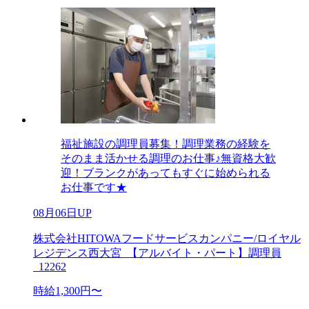
福祉施設の調理員募集！調理業務の経験を
そのまま活かせる調理のお仕事♪無資格大歓
迎！ブランクがあってもすぐに始められる
お仕事です★
08月06日UP
株式会社HITOWAフードサービスカンパニー/ロイヤル
レジデンス西大宮_【アルバイト・パート】調理員
_12262
時給1,300円〜