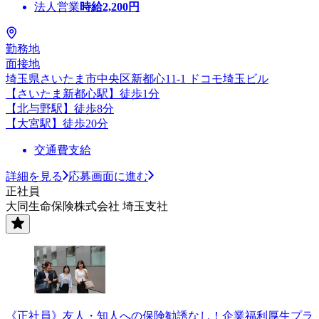
法人営業
時給
2,200
円
勤務地
面接地
埼玉県さいたま市中央区新都心11-1 ドコモ埼玉ビル
【さいたま新都心駅】徒歩1分
【北与野駅】徒歩8分
【大宮駅】徒歩20分
交通費支給
詳細を見る
応募画面に進む
正社員
大同生命保険株式会社 埼玉支社
《正社員》友人・知人への保険勧誘なし！企業福利厚生プラ