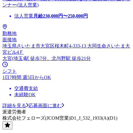
ンナー(法人営業)
法人営業
月給
230,000
円〜
250,000
円
勤務地
面接地
埼玉県さいたま市大宮区桜木町4-333-13 大同生命さいたま大
宮ビル4Ｆ
大宮(埼玉)駅 徒歩7分、北与野駅 徒歩21分
シフト
1日7時間 週5日からOK
交通費支給
未経験OK
詳細を見る
応募画面に進む
派遣労働者
株式会社フェローズ(JCOM営業)D1_J_532_1933(A)(D1)