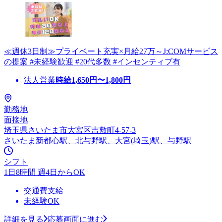
≪週休3日制≫プライベート充実×月給27万～J:COMサービス
の提案 #未経験歓迎 #20代多数 #インセンティブ有
法人営業
時給
1,650
円〜
1,800
円
勤務地
面接地
埼玉県さいたま市大宮区吉敷町4-57-3
さいたま新都心駅、北与野駅、大宮(埼玉)駅、与野駅
シフト
1日8時間 週4日からOK
交通費支給
未経験OK
詳細を見る
応募画面に進む