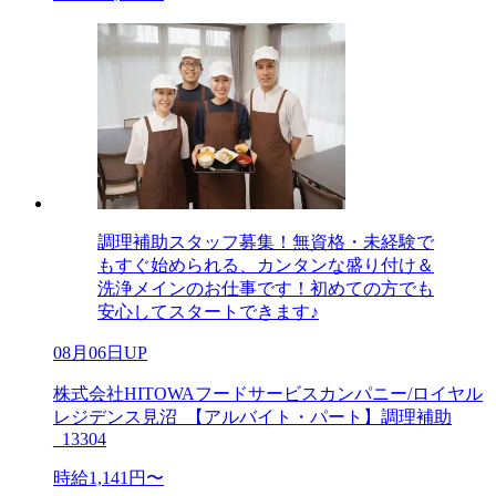
調理補助スタッフ募集！無資格・未経験で
もすぐ始められる、カンタンな盛り付け＆
洗浄メインのお仕事です！初めての方でも
安心してスタートできます♪
08月06日UP
株式会社HITOWAフードサービスカンパニー/ロイヤル
レジデンス見沼_【アルバイト・パート】調理補助
_13304
時給1,141円〜