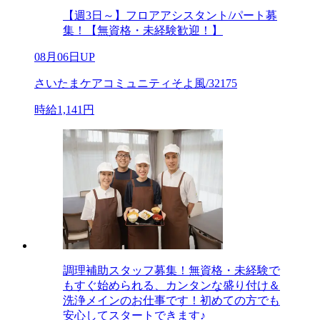
【週3日～】フロアアシスタント/パート募
集！【無資格・未経験歓迎！】
08月06日UP
さいたまケアコミュニティそよ風/32175
時給1,141円
調理補助スタッフ募集！無資格・未経験で
もすぐ始められる、カンタンな盛り付け＆
洗浄メインのお仕事です！初めての方でも
安心してスタートできます♪