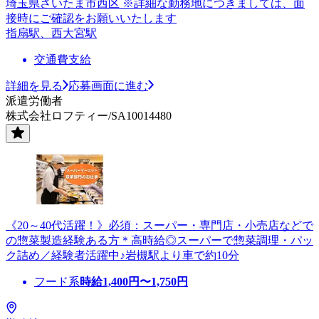
埼玉県さいたま市西区 ※詳細な勤務地につきましては、面
接時にご確認をお願いいたします
指扇駅、西大宮駅
交通費支給
詳細を見る
応募画面に進む
派遣労働者
株式会社ロフティー/SA10014480
《20～40代活躍！》必須：スーパー・専門店・小売店などで
の惣菜製造経験ある方＊高時給◎スーパーで惣菜調理・パッ
ク詰め／経験者活躍中♪岩槻駅より車で約10分
フード系
時給
1,400
円〜
1,750
円