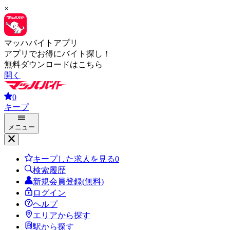
×
マッハバイトアプリ
アプリでお得にバイト探し！
無料ダウンロードはこちら
開く
0
キープ
メニュー
キープした求人を見る
0
検索履歴
新規会員登録(無料)
ログイン
ヘルプ
エリアから探す
駅から探す