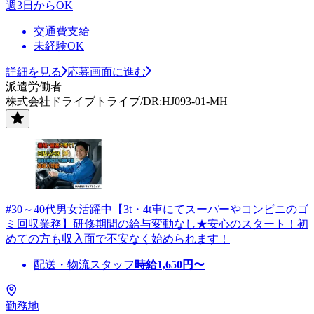
週3日からOK
交通費支給
未経験OK
詳細を見る
応募画面に進む
派遣労働者
株式会社ドライブトライブ/DR:HJ093-01-MH
#30～40代男女活躍中【3t・4t車にてスーパーやコンビニのゴ
ミ回収業務】研修期間の給与変動なし★安心のスタート！初
めての方も収入面で不安なく始められます！
配送・物流スタッフ
時給
1,650
円〜
勤務地