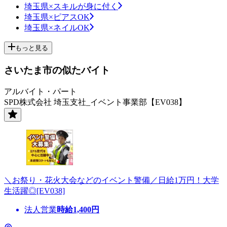
埼玉県×スキルが身に付く
埼玉県×ピアスOK
埼玉県×ネイルOK
もっと見る
さいたま市の似たバイト
アルバイト・パート
SPD株式会社 埼玉支社_イベント事業部【EV038】
＼お祭り・花火大会などのイベント警備／日給1万円！大学
生活躍◎[EV038]
法人営業
時給
1,400
円