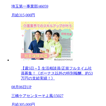
埼玉第一事業部/46059
月給315,000円
【週5日～】生活相談員/正規フルタイム社
員募集！《ボーナス以外の特別報酬、約53
万円の支給実績！》
08月06日UP
三橋ケアセンターそよ風/15027
月給305,000円