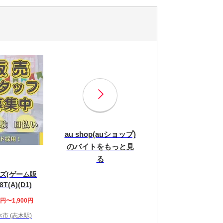
au shop(auショップ)
のバイトをもっと見
る
ズ(ゲーム販
T(A)(D1)
0円〜1,900円
市 (志木駅)