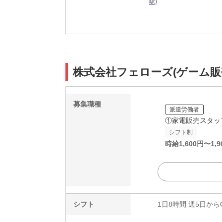
駅)
株式会社フェローズ(ゲーム販売)D
募集職種
派遣労働者
①家電販売スタッ
シフト制
時給
1,600
円〜
1,9
シフト
1日8時間 週5日から