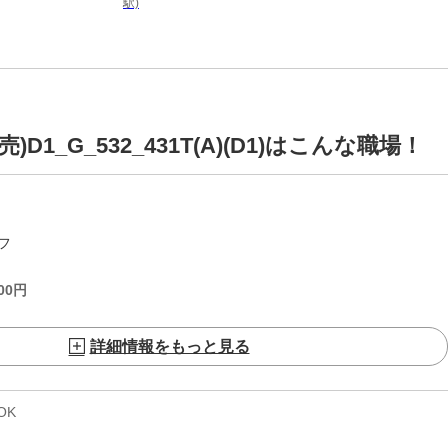
駅)
1_G_532_431T(A)(D1)はこんな職場！
フ
00
円
詳細情報をもっと見る
OK