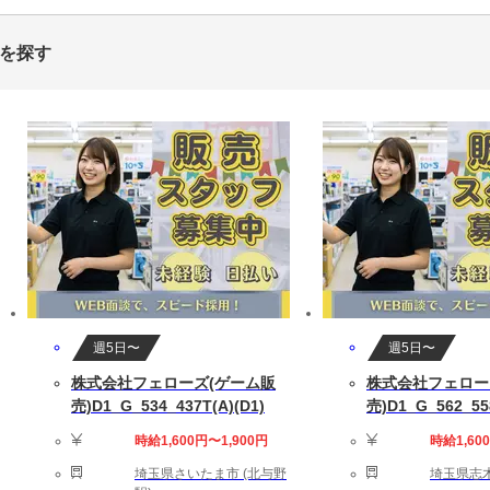
トを探す
週5日〜
週5日〜
株式会社フェローズ(ゲーム販
株式会社フェロー
売)D1_G_534_437T(A)(D1)
売)D1_G_562_558
時給1,600円〜1,900円
時給1,60
埼玉県さいたま市 (北与野
埼玉県志木