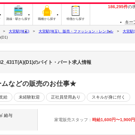
186,295件
の
す
路線・駅から探す
職種から探す
特徴から探す
キー
大宮駅(埼玉)
大宮駅(埼玉)、販売・ファッション・レンタル
大宮駅
(D1)
2_431T(A)(D1)のバイト・パート求人情報
ームなどの販売のお仕事★
支給
未経験歓迎
正社員登用あり
スキルが身に付く
給与
家電販売スタッフ：
時給1,600円〜1,900円