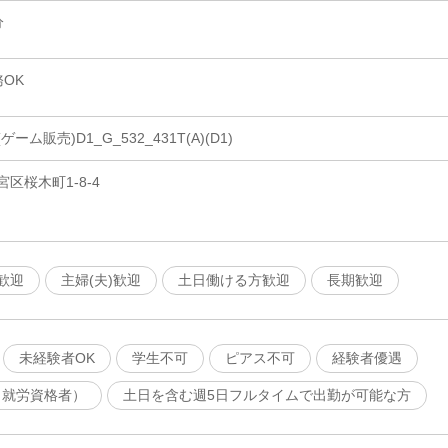
分
OK
ム販売)D1_G_532_431T(A)(D1)
区桜木町1-8-4
歓迎
主婦(夫)歓迎
土日働ける方歓迎
長期歓迎
未経験者OK
学生不可
ピアス不可
経験者優遇
（就労資格者）
土日を含む週5日フルタイムで出勤が可能な方