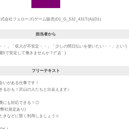
式会社フェローズ(ゲーム販売)D1_G_532_431T(A)(D1)
担当者から
・・」「収入が不安定・・」「少しの間日払いを使いたい・・」という
5で安定して働きませんか？(*´Д｀)
フリーテキスト
会いがある仕事です！
きるかも！沢山の人たちと出会えます♪
費にも対応できる！◎
弊社規定あり)
ときなどに賢く利用しましょう☆
OK！