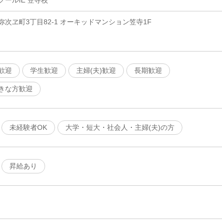
ールIE 笠寺校
次ヱ町3丁目82-1 オーキッドマンション笠寺1F
歓迎
学生歓迎
主婦(夫)歓迎
長期歓迎
きな方歓迎
未経験者OK
大学・短大・社会人・主婦(夫)の方
昇給あり