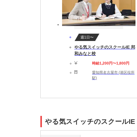
週1日〜
やる気スイッチのスクールIE 邦
和みなと校
時給1,200円〜1,800円
愛知県名古屋市 (港区役所
駅)
やる気スイッチのスクールIE