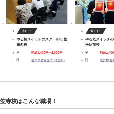
週1日〜
週1日〜
やる気スイッチのスクールIE 徳
やる気スイッチのス
重西校
松駅前校
時給1,400円〜2,000円
時給1,40
愛知県名古屋市 (徳重駅)
愛知県名古
 笠寺校はこんな職場！