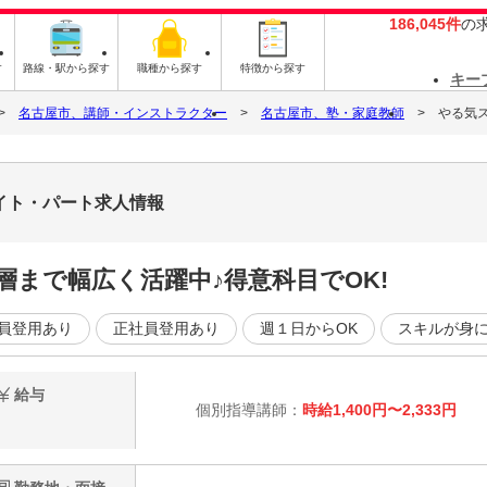
186,045件
の
す
路線・駅から探す
職種から探す
特徴から探す
キー
名古屋市、講師・インストラクター
名古屋市、塾・家庭教師
やる気ス
バイト・パート求人情報
層まで幅広く活躍中♪得意科目でOK!
員登用あり
正社員登用あり
週１日からOK
スキルが身
給与
個別指導講師：
時給1,400円〜2,333円