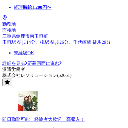
経理
時給
1,200
円〜
勤務地
面接地
三重県鈴鹿市南玉垣町
玉垣駅 徒歩14分、柳駅 徒歩26分、千代崎駅 徒歩29分
未経験OK
詳細を見る
応募画面に進む
派遣労働者
株式会社レソリューション(52661)
即日勤務可能！経験者大歓迎！高収入！