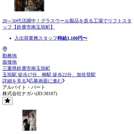
20～50代活躍中！グラスウール製品を造る工場でリフトスタ
ッフ【鈴鹿市南玉垣町】
入出荷業務スタッフ
時給
1,100
円〜
勤務地
面接地
三重県鈴鹿市南玉垣町
玉垣駅 徒歩17分、柳駅 徒歩22分、加佐登駅
詳細を見る
応募画面に進む
アルバイト・パート
株式会社ナガハ(ID:38187)