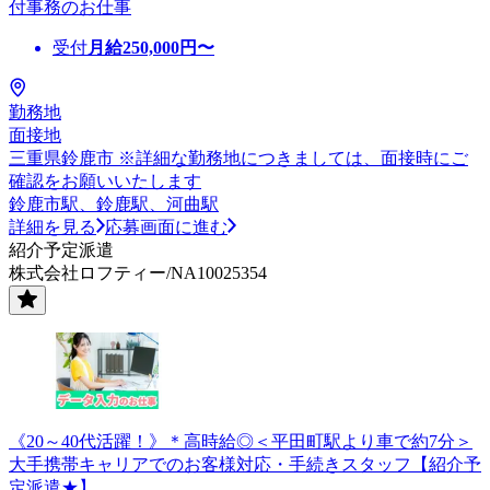
付事務のお仕事
受付
月給
250,000
円〜
勤務地
面接地
三重県鈴鹿市 ※詳細な勤務地につきましては、面接時にご
確認をお願いいたします
鈴鹿市駅、鈴鹿駅、河曲駅
詳細を見る
応募画面に進む
紹介予定派遣
株式会社ロフティー/NA10025354
《20～40代活躍！》＊高時給◎＜平田町駅より車で約7分＞
大手携帯キャリアでのお客様対応・手続きスタッフ【紹介予
定派遣★】