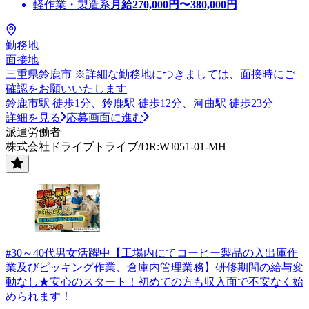
軽作業・製造系
月給
270,000
円〜
380,000
円
勤務地
面接地
三重県鈴鹿市 ※詳細な勤務地につきましては、面接時にご
確認をお願いいたします
鈴鹿市駅 徒歩1分、鈴鹿駅 徒歩12分、河曲駅 徒歩23分
詳細を見る
応募画面に進む
派遣労働者
株式会社ドライブトライブ/DR:WJ051-01-MH
#30～40代男女活躍中【工場内にてコーヒー製品の入出庫作
業及びピッキング作業、倉庫内管理業務】研修期間の給与変
動なし★安心のスタート！初めての方も収入面で不安なく始
められます！