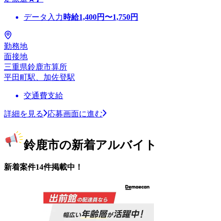
データ入力
時給
1,400
円〜
1,750
円
勤務地
面接地
三重県鈴鹿市算所
平田町駅、加佐登駅
交通費支給
詳細を見る
応募画面に進む
鈴鹿市の新着アルバイト
新着案件14件掲載中！