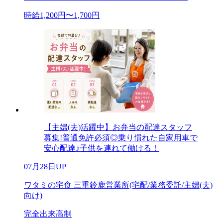
時給1,200円〜1,700円
【主婦(夫)活躍中】お弁当の配達スタッフ
募集!普通免許必須◎乗り慣れた自家用車で
安心配達♪子供を連れて働ける！
07月28日UP
ワタミの宅食 三重鈴鹿営業所(宅配/業務委託/主婦(夫)
向け)
完全出来高制