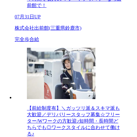
前館で！
07月31日UP
株式会社出前館(三重県鈴鹿市)
完全歩合給
【前給制度有】＼ガッツリ派＆スキマ派も
大歓迎／デリバリースタッフ募集☆フリー
ター/Wワークの方歓迎♪短時間・長時間ど
ちらでも◎ワークスタイルに合わせて働け
る♪