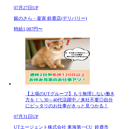
07月27日UP
銀のさら・釜寅 鈴鹿店(デリバリー)
時給1,087円〜
【上場のUTグループ】もう無理しない働き
方を！＼30～40代活躍中／来社不要◎自分
にピッタリのお仕事がきっと見つかる！
07月31日UP
UTエージェント株式会社 東海第一CU_鈴鹿市