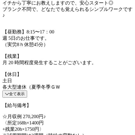
イチから丁寧にお教えしますので、安心スタート◎
ブランク不問で、どなたでも覚えられるシンプルワークです
♪
【昼勤務】8:15〜17：00
週 5日のお仕事です。
（実労8ｈ休憩45分）
【残業】
月 20 時間程度発生することがございます。
【休日】
土日
各大型連休（夏季冬季ＧＷ
全て表示
【給与備考】
☆月収例 270,200円♪
〈所定168h×1400円
+残業20h×1750円〉