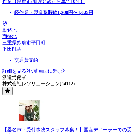
作業【鈴鹿市/加佐登駅から車で10分】
軽作業・製造系
時給
1,300
円〜
1,625
円
勤務地
面接地
三重県鈴鹿市平田町
平田町駅
交通費支給
詳細を見る
応募画面に進む
派遣労働者
株式会社レソリューション(54112)
【桑名市・受付事務スタッフ募集！】国産ディーラーでの受