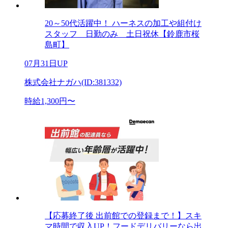
20～50代活躍中！ ハーネスの加工や組付け
スタッフ 日勤のみ 土日祝休【鈴鹿市桜
島町】
07月31日UP
株式会社ナガハ(ID:381332)
時給1,300円〜
【応募終了後 出前館での登録まで！】スキ
マ時間で収入UP！フードデリバリーなら出