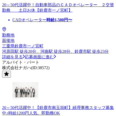
20～50代活躍中！自動車部品のＣＡＤオペレーター ２交替
勤務 土日お休【鈴鹿市一ノ宮町】
CADオペレーター
時給
1,500
円〜
勤務地
面接地
三重県鈴鹿市一ノ宮町
河原田駅 徒歩20分、河曲駅 徒歩28分、鈴鹿市駅 徒歩23分
詳細を見る
応募画面に進む
アルバイト・パート
株式会社ナガハ(ID:38572)
20～50代活躍中！【鈴鹿市南玉垣町】経理事務スタッフ募集
中♪時給1200円人気。即勤務OK