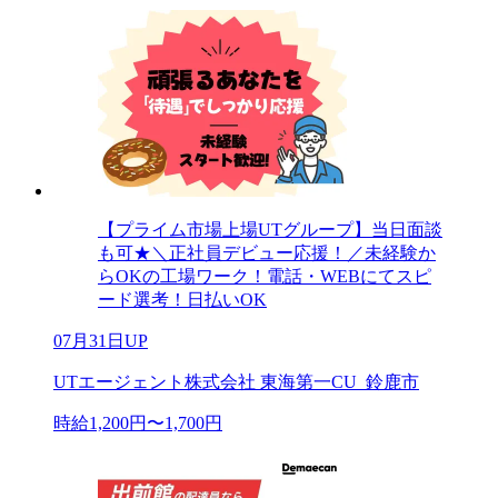
【プライム市場上場UTグループ】当日面談
も可★＼正社員デビュー応援！／未経験か
らOKの工場ワーク！電話・WEBにてスピ
ード選考！日払いOK
07月31日UP
UTエージェント株式会社 東海第一CU_鈴鹿市
時給1,200円〜1,700円