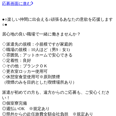
応募画面に進む
●○楽しい仲間に出会える♪頑張るあなたの意欲を応援します
○●
居心地の良い職場で一緒に働きませんか？
◇派遣先の規模：小規模ですが家庭的
◇職場の規模：10人ほど（男9：女1)
◇雰囲気：アットホームで安心できる
◇定着性：良好
◇その他：ブランクＯＫ
◇更衣室ロッカー使用可
◇休憩室食堂使用可※原則禁煙
（喫煙のみを目的とした喫煙場所あり）
派遣が初めての方も、遠方からのご応募も、ご安心くださ
い！
◎個室寮完備
◎週払いOK ※規定あり
◎県外からの赴任旅費全額会社負担 ※規定あり