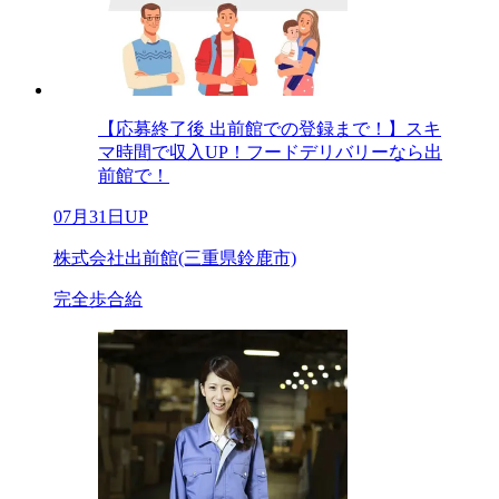
【応募終了後 出前館での登録まで！】スキ
マ時間で収入UP！フードデリバリーなら出
前館で！
07月31日UP
株式会社出前館(三重県鈴鹿市)
完全歩合給