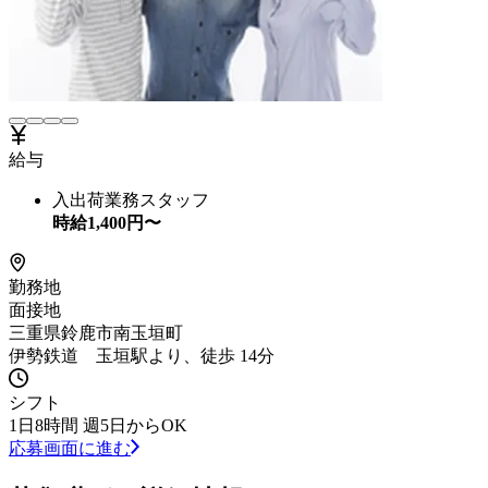
給与
入出荷業務スタッフ
時給
1,400
円〜
勤務地
面接地
三重県鈴鹿市南玉垣町
伊勢鉄道 玉垣駅より、徒歩 14分
シフト
1日8時間 週5日からOK
応募画面に進む