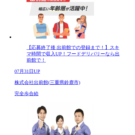
【応募終了後 出前館での登録まで！】スキ
マ時間で収入UP！フードデリバリーなら出
前館で！
07月31日UP
株式会社出前館(三重県鈴鹿市)
完全歩合給