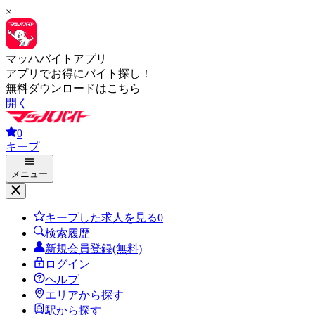
×
マッハバイトアプリ
アプリでお得にバイト探し！
無料ダウンロードはこちら
開く
0
キープ
メニュー
キープした求人を見る
0
検索履歴
新規会員登録(無料)
ログイン
ヘルプ
エリアから探す
駅から探す