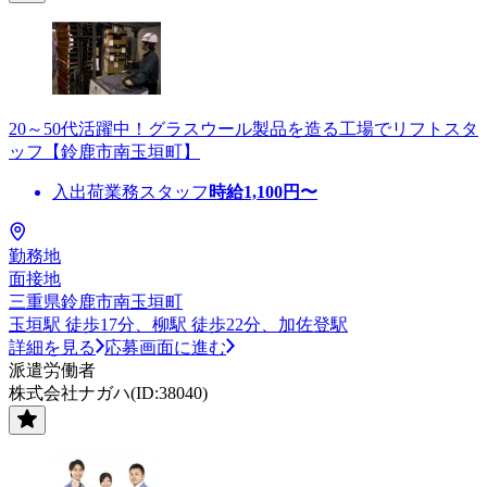
20～50代活躍中！グラスウール製品を造る工場でリフトスタ
ッフ【鈴鹿市南玉垣町】
入出荷業務スタッフ
時給
1,100
円〜
勤務地
面接地
三重県鈴鹿市南玉垣町
玉垣駅 徒歩17分、柳駅 徒歩22分、加佐登駅
詳細を見る
応募画面に進む
派遣労働者
株式会社ナガハ(ID:38040)