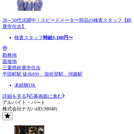
20～50代活躍中！スピードメーター部品の検査スタッフ【鈴
鹿市住吉】
検査スタッフ
時給
1,100
円〜
勤務地
面接地
三重県鈴鹿市住吉
平田町駅 徒歩8分、加佐登駅、河曲駅
未経験OK
詳細を見る
応募画面に進む
アルバイト・パート
株式会社ナガハ(ID:38048)