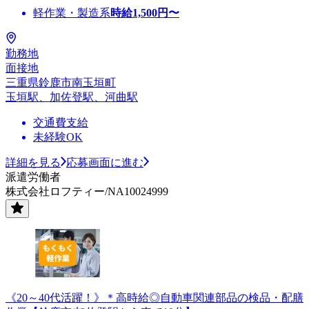
軽作業・製造系
時給
1,500
円〜
勤務地
面接地
三重県鈴鹿市南玉垣町
玉垣駅、加佐登駅、河曲駅
交通費支給
未経験OK
詳細を見る
応募画面に進む
派遣労働者
株式会社ロフティー/NA10024999
《20～40代活躍！》＊高時給◎自動車関連部品の検品・配膳