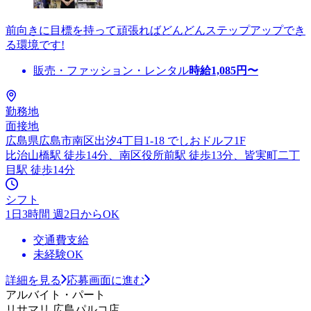
前向きに目標を持って頑張ればどんどんステップアップでき
る環境です!
販売・ファッション・レンタル
時給
1,085
円〜
勤務地
面接地
広島県広島市南区出汐4丁目1-18 でしおドルフ1F
比治山橋駅 徒歩14分、南区役所前駅 徒歩13分、皆実町二丁
目駅 徒歩14分
シフト
1日3時間 週2日からOK
交通費支給
未経験OK
詳細を見る
応募画面に進む
アルバイト・パート
リサマリ 広島パルコ店