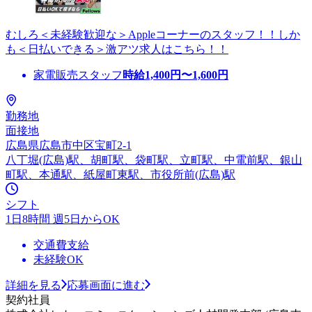
むしろ＜未経験歓迎な＞Appleコーナーのスタッフ！！しか
も＜日払いできる＞激アツ求人はこちら！！
家電販売スタッフ
時給
1,400
円〜
1,600
円
勤務地
面接地
広島県広島市中区宝町2-1
八丁堀(広島)駅、胡町駅、袋町駅、立町駅、中電前駅、銀山
町駅、本通駅、紙屋町東駅、市役所前(広島)駅
シフト
1日8時間 週5日からOK
交通費支給
未経験OK
詳細を見る
応募画面に進む
契約社員