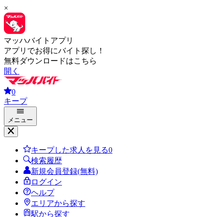
×
マッハバイトアプリ
アプリでお得にバイト探し！
無料ダウンロードはこちら
開く
0
キープ
メニュー
キープした求人を見る
0
検索履歴
新規会員登録(無料)
ログイン
ヘルプ
エリアから探す
駅から探す