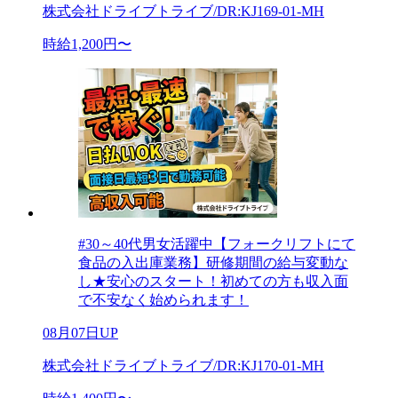
株式会社ドライブトライブ/DR:KJ169-01-MH
時給1,200円〜
#30～40代男女活躍中【フォークリフトにて
食品の入出庫業務】研修期間の給与変動な
し★安心のスタート！初めての方も収入面
で不安なく始められます！
08月07日UP
株式会社ドライブトライブ/DR:KJ170-01-MH