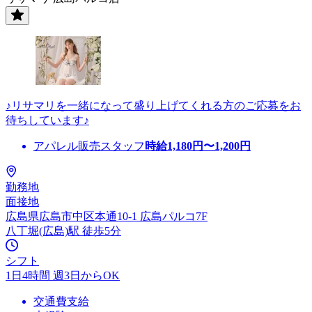
♪リサマリを一緒になって盛り上げてくれる方のご応募をお
待ちしています♪
アパレル販売スタッフ
時給
1,180
円〜
1,200
円
勤務地
面接地
広島県広島市中区本通10-1 広島パルコ7F
八丁堀(広島)駅 徒歩5分
シフト
1日4時間 週3日からOK
交通費支給