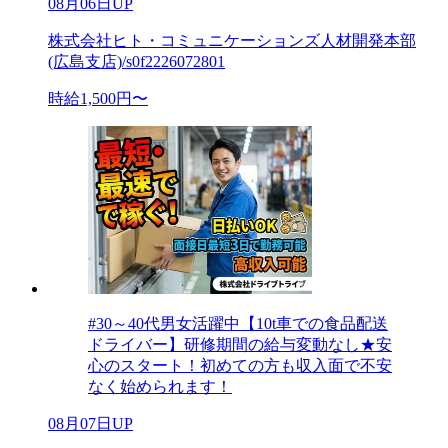
08月06日UP
株式会社ヒト・コミュニケーションズ人材開発本部
(広島支店)/s0f2226072801
時給1,500円〜
#30～40代男女活躍中【10t車での食品配送
ドライバー】研修期間の給与変動なし★安
心のスタート！初めての方も収入面で不安
なく始められます！
08月07日UP