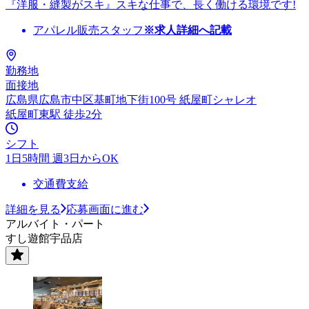
『洋服・縫製がスキ』スキな仕事で、長く働ける環境です!
アパレル販売スタッフ
※求人詳細へ記載
勤務地
面接地
広島県広島市中区基町地下街100号 紙屋町シャレオ
紙屋町東駅 徒歩2分
シフト
1日5時間 週3日からOK
交通費支給
詳細を見る
応募画面に進む
アルバイト・パート
すし遊館宇品店