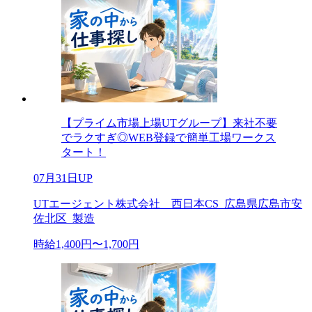
【プライム市場上場UTグループ】来社不要
でラクすぎ◎WEB登録で簡単工場ワークス
タート！
07月31日UP
UTエージェント株式会社 西日本CS_広島県広島市安
佐北区_製造
時給1,400円〜1,700円