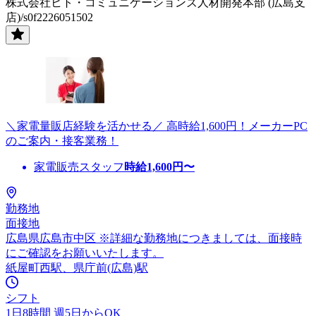
株式会社ヒト・コミュニケーションズ人材開発本部 (広島支
店)/s0f2226051502
＼家電量販店経験を活かせる／ 高時給1,600円！メーカーPC
のご案内・接客業務！
家電販売スタッフ
時給
1,600
円〜
勤務地
面接地
広島県広島市中区 ※詳細な勤務地につきましては、面接時
にご確認をお願いいたします。
紙屋町西駅、県庁前(広島)駅
シフト
1日8時間 週5日からOK