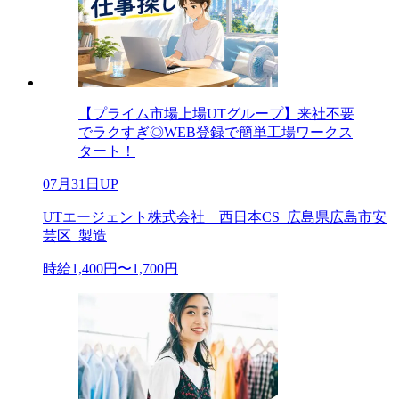
【プライム市場上場UTグループ】来社不要
でラクすぎ◎WEB登録で簡単工場ワークス
タート！
07月31日UP
UTエージェント株式会社 西日本CS_広島県広島市安
芸区_製造
時給1,400円〜1,700円