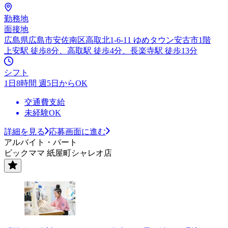
勤務地
面接地
広島県広島市安佐南区高取北1-6-11 ゆめタウン安古市1階
上安駅 徒歩8分、高取駅 徒歩4分、長楽寺駅 徒歩13分
シフト
1日8時間 週5日からOK
交通費支給
未経験OK
詳細を見る
応募画面に進む
アルバイト・パート
ビックママ 紙屋町シャレオ店