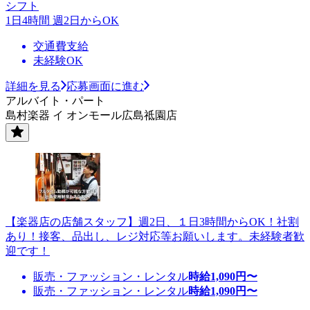
シフト
1日4時間 週2日からOK
交通費支給
未経験OK
詳細を見る
応募画面に進む
アルバイト・パート
島村楽器 イ オンモール広島祗園店
【楽器店の店舗スタッフ】週2日、１日3時間からOK！社割
あり！接客、品出し、レジ対応等お願いします。未経験者歓
迎です！
販売・ファッション・レンタル
時給
1,090
円〜
販売・ファッション・レンタル
時給
1,090
円〜