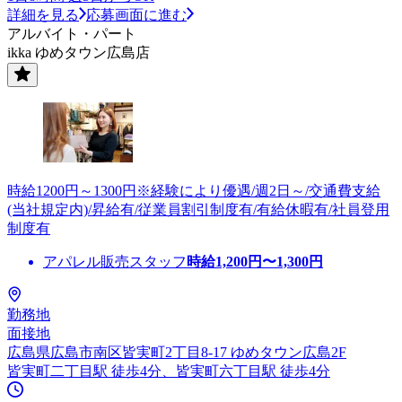
詳細を見る
応募画面に進む
アルバイト・パート
ikka ゆめタウン広島店
時給1200円～1300円※経験により優遇/週2日～/交通費支給
(当社規定内)/昇給有/従業員割引制度有/有給休暇有/社員登用
制度有
アパレル販売スタッフ
時給
1,200
円〜
1,300
円
勤務地
面接地
広島県広島市南区皆実町2丁目8-17 ゆめタウン広島2F
皆実町二丁目駅 徒歩4分、皆実町六丁目駅 徒歩4分