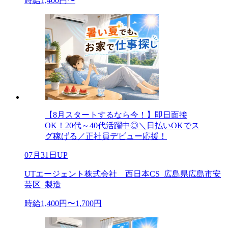
時給1,400円〜
【8月スタートするなら今！】即日面接
OK！20代～40代活躍中◎＼日払いOKでス
グ稼げる／正社員デビュー応援！
07月31日UP
UTエージェント株式会社 西日本CS_広島県広島市安
芸区_製造
時給1,400円〜1,700円