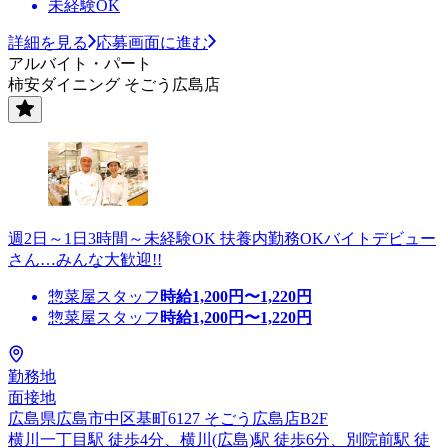
未経験OK
詳細を見る
応募画面に進む
アルバイト・パート
柿安ダイニング そごう広島店
週2日～1日3時間～未経験OK 扶養内勤務OKバイトデビュー
さん…みんな大歓迎!!
惣菜屋スタッフ
時給
1,200
円〜
1,220
円
惣菜屋スタッフ
時給
1,200
円〜
1,220
円
勤務地
面接地
広島県広島市中区基町6127 そごう広島店B2F
横川一丁目駅 徒歩4分、横川(広島)駅 徒歩6分、別院前駅 徒