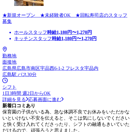
★新規オープン ★未経験者OK ★回転寿司店のスタッフ
募集
ホールスタッフ
時給
1,180
円〜
1,270
円
キッチンスタッフ
時給
1,180
円〜
1,270
円
勤務地
面接地
広島県広島市南区宇品西6-1-2 フレスタ宇品内
広島駅 バス30分
シフト
1日3時間 週2日からOK
詳細を見る
応募画面に進む
新着口コミあり
保育園の子供がいる為、急な体調不良でお休みをいただかな
いといけない不安を伝えると、そこは気にしないでください
と快く受け入れてくださったり、シフトの融通もきいていた
だけるので、頑張ろうと思えました。