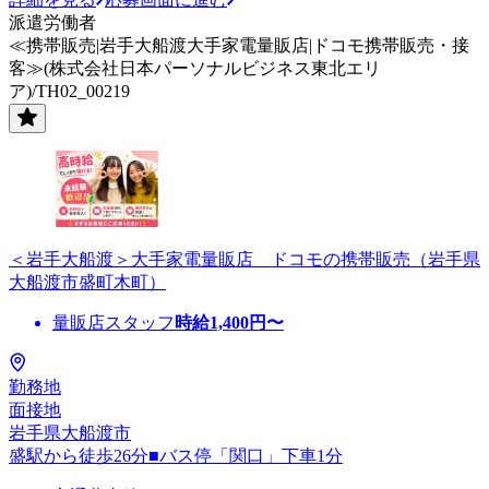
派遣労働者
≪携帯販売|岩手大船渡大手家電量販店|ドコモ携帯販売・接
客≫(株式会社日本パーソナルビジネス東北エリ
ア)/TH02_00219
＜岩手大船渡＞大手家電量販店 ドコモの携帯販売（岩手県
大船渡市盛町木町）
量販店スタッフ
時給
1,400
円〜
勤務地
面接地
岩手県大船渡市
盛駅から徒歩26分■バス停「関口」下車1分