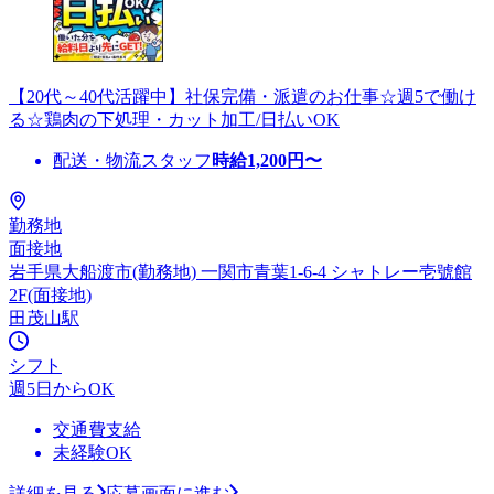
【20代～40代活躍中】社保完備・派遣のお仕事☆週5で働け
る☆鶏肉の下処理・カット加工/日払いOK
配送・物流スタッフ
時給
1,200
円〜
勤務地
面接地
岩手県大船渡市(勤務地) 一関市青葉1-6-4 シャトレー壱號館
2F(面接地)
田茂山駅
シフト
週5日からOK
交通費支給
未経験OK
詳細を見る
応募画面に進む