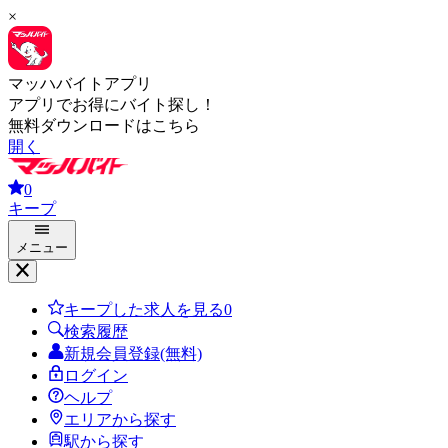
×
マッハバイトアプリ
アプリでお得にバイト探し！
無料ダウンロードはこちら
開く
0
キープ
メニュー
キープした求人を見る
0
検索履歴
新規会員登録(無料)
ログイン
ヘルプ
エリアから探す
駅から探す