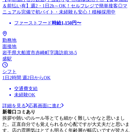
＆前払い有】週2・1日2h～OK！セルフレジで簡単接客◎マ
ニュアル完備で初バイト・未経験も安心！積極採用中
ファーストフード
時給
1,150
円〜
勤務地
面接地
岩手県大船渡市赤崎町字諏訪前38-5
盛駅
シフト
1日2時間 週2日からOK
交通費支給
未経験OK
詳細を見る
応募画面に進む
新着口コミあり
挨拶や賄いのルール等とても細かく難しいかなと思いまし
た。正直自分でも覚えられるか心配ですが大丈夫だと思いま
す。店の雰囲気はとても明るく年齢層が幅広いですが皆さん