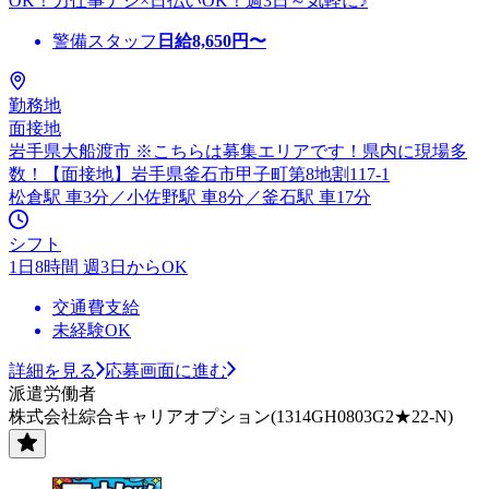
OK！力仕事ナシ×日払いOK！週3日～気軽に♪
警備スタッフ
日給
8,650
円〜
勤務地
面接地
岩手県大船渡市 ※こちらは募集エリアです！県内に現場多
数！【面接地】岩手県釜石市甲子町第8地割117-1
松倉駅 車3分／小佐野駅 車8分／釜石駅 車17分
シフト
1日8時間 週3日からOK
交通費支給
未経験OK
詳細を見る
応募画面に進む
派遣労働者
株式会社綜合キャリアオプション(1314GH0803G2★22-N)