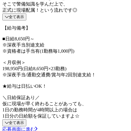
そこで警備知識を学んだ上で、
正式に現場配属！という流れです◎
全て表示
【給与備考】
■日給8,650円～
※深夜手当別途支給
※資格者は手当有(1勤務毎1,000円)
＜月収例＞
198,950円(日給8,650円×23勤務)
※深夜手当/通勤交通費/賞与年2回別途支給！
★給与は日払いOK！
＼日給保証あり／
仮に現場が早く終わることがあっても、
1日の勤務時間が4時間以上の場合は
1日分の日給額を保証していますよ☆
全て表示
応募画面に進む