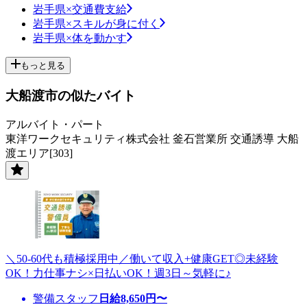
岩手県×交通費支給
岩手県×スキルが身に付く
岩手県×体を動かす
もっと見る
大船渡市の似たバイト
アルバイト・パート
東洋ワークセキュリティ株式会社 釜石営業所 交通誘導 大船
渡エリア[303]
＼50-60代も積極採用中／働いて収入+健康GET◎未経験
OK！力仕事ナシ×日払いOK！週3日～気軽に♪
警備スタッフ
日給
8,650
円〜