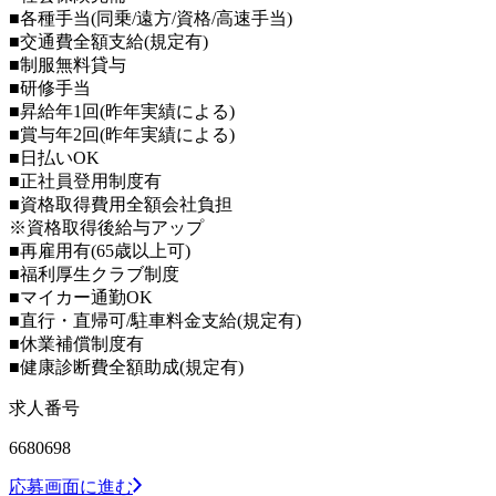
■各種手当(同乗/遠方/資格/高速手当)
■交通費全額支給(規定有)
■制服無料貸与
■研修手当
■昇給年1回(昨年実績による)
■賞与年2回(昨年実績による)
■日払いOK
■正社員登用制度有
■資格取得費用全額会社負担
※資格取得後給与アップ
■再雇用有(65歳以上可)
■福利厚生クラブ制度
■マイカー通勤OK
■直行・直帰可/駐車料金支給(規定有)
■休業補償制度有
■健康診断費全額助成(規定有)
求人番号
6680698
応募画面に進む