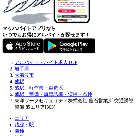
マッハバイトアプリなら
いつでもお得にアルバイトが探せます！
アルバイト・バイト求人TOP
岩手県
大船渡市
盛駅
盛駅、軽作業・製造系
盛駅、警備・車両誘導・清掃・点検
東洋ワークセキュリティ株式会社 釜石営業所 交通誘導
警備 盛エリア[303]
エリア
路線・駅
職種