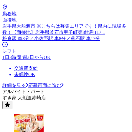
勤務地
面接地
岩手県大船渡市 ※こちらは募集エリアです！県内に現場多
数！【面接地】岩手県釜石市甲子町第8地割117-1
松倉駅 車3分／小佐野駅 車8分／釜石駅 車17分
シフト
1日8時間 週3日からOK
交通費支給
未経験OK
詳細を見る
応募画面に進む
アルバイト・パート
すき家 大船渡赤崎店