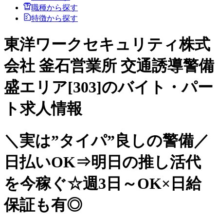
職種から探す
特徴から探す
東洋ワークセキュリティ株式
会社 釜石営業所 交通誘導警備
盛エリア[303]のバイト・パー
ト求人情報
＼実は”タイパ”良しの警備／
日払いOK⇒明日の推し活代
を今稼ぐ☆週3日～OK×日給
保証も有◎