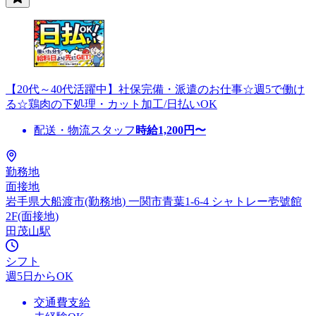
【20代～40代活躍中】社保完備・派遣のお仕事☆週5で働け
る☆鶏肉の下処理・カット加工/日払いOK
配送・物流スタッフ
時給
1,200
円〜
勤務地
面接地
岩手県大船渡市(勤務地) 一関市青葉1-6-4 シャトレー壱號館
2F(面接地)
田茂山駅
シフト
週5日からOK
交通費支給