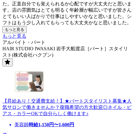
た。正直自分でも覚えられるか心配ですが大丈夫だと思いま
す。店の雰囲気はとても明るく年齢層が幅広いですが皆さん
とてもいい人ばかりで仕事はしやすいかなと思いました。シ
フトはもう少し入れてもらっても大丈夫かなと思いました。
もっと見る
もっと見る
アルバイト・パート
HAIR STUDIO IWASAKI 岩手大船渡店［パート］スタイリ
スト(株式会社ハクブン)
【昇給あり！交通費支給！】★パートスタイリスト募集★人
気サロンで働きませんか？復職希望の方大歓迎◎ネイル・ピ
アス・カラーOKで自分らしく働けます♪
美容師
時給
1,150
円〜
1,600
円