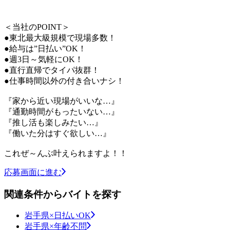
＜当社のPOINT＞
●東北最大級規模で現場多数！
●給与は”日払い”OK！
●週3日～気軽にOK！
●直行直帰でタイパ抜群！
●仕事時間以外の付き合いナシ！
『家から近い現場がいいな…』
『通勤時間がもったいない…』
『推し活も楽しみたい…』
『働いた分はすぐ欲しい…』
これぜ～んぶ叶えられますよ！！
応募画面に進む
関連条件からバイトを探す
岩手県×日払いOK
岩手県×年齢不問