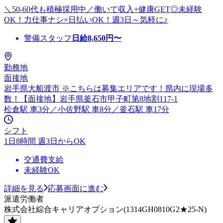
＼50-60代も積極採用中／働いて収入+健康GET◎未経験
OK！力仕事ナシ×日払いOK！週3日～気軽に♪
警備スタッフ
日給
8,650
円〜
勤務地
面接地
岩手県大船渡市 ※こちらは募集エリアです！県内に現場多
数！【面接地】岩手県釜石市甲子町第8地割117-1
松倉駅 車3分／小佐野駅 車8分／釜石駅 車17分
シフト
1日8時間 週3日からOK
交通費支給
未経験OK
詳細を見る
応募画面に進む
派遣労働者
株式会社綜合キャリアオプション(1314GH0810G2★25-N)