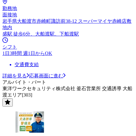
勤務地
面接地
岩手県大船渡市赤崎町諏訪前38-12 スーパーマイヤ赤崎店敷
地内
盛駅 徒歩6分、大船渡駅、下船渡駅
シフト
1日3時間 週1日からOK
交通費支給
詳細を見る
応募画面に進む
アルバイト・パート
東洋ワークセキュリティ株式会社 釜石営業所 交通誘導 大船
渡エリア[303]