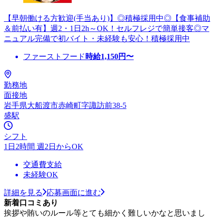
【早朝働ける方歓迎(手当あり)】◎積極採用中◎【食事補助
＆前払い有】週2・1日2h～OK！セルフレジで簡単接客◎マ
ニュアル完備で初バイト・未経験も安心！積極採用中
ファーストフード
時給
1,150
円〜
勤務地
面接地
岩手県大船渡市赤崎町字諏訪前38-5
盛駅
シフト
1日2時間 週2日からOK
交通費支給
未経験OK
詳細を見る
応募画面に進む
新着口コミあり
挨拶や賄いのルール等とても細かく難しいかなと思いまし