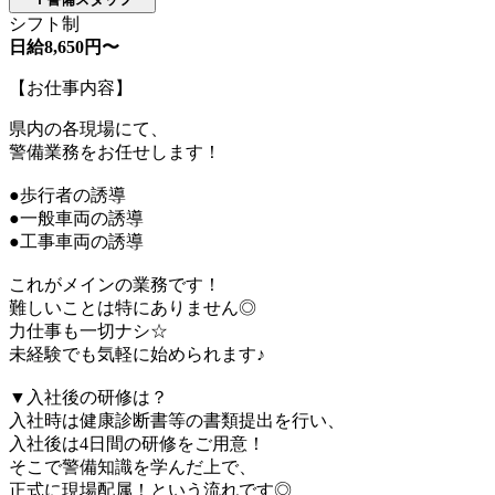
シフト制
日給8,650円〜
【お仕事内容】
県内の各現場にて、
警備業務をお任せします！
●歩行者の誘導
●一般車両の誘導
●工事車両の誘導
これがメインの業務です！
難しいことは特にありません◎
力仕事も一切ナシ☆
未経験でも気軽に始められます♪
▼入社後の研修は？
入社時は健康診断書等の書類提出を行い、
入社後は4日間の研修をご用意！
そこで警備知識を学んだ上で、
正式に現場配属！という流れです◎