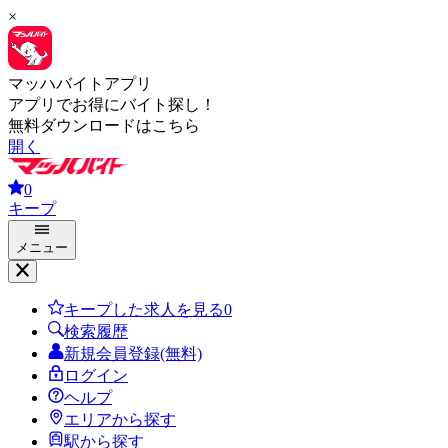
×
マッハバイトアプリ
アプリでお得にバイト探し！
無料ダウンロードはこちら
開く
0
キープ
メニュー
キープした求人を見る
0
検索履歴
新規会員登録(無料)
ログイン
ヘルプ
エリアから探す
駅から探す