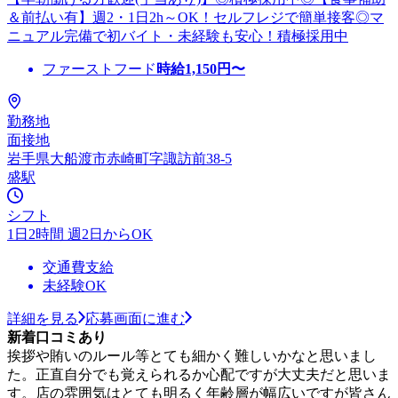
＆前払い有】週2・1日2h～OK！セルフレジで簡単接客◎マ
ニュアル完備で初バイト・未経験も安心！積極採用中
ファーストフード
時給
1,150
円〜
勤務地
面接地
岩手県大船渡市赤崎町字諏訪前38-5
盛駅
シフト
1日2時間 週2日からOK
交通費支給
未経験OK
詳細を見る
応募画面に進む
新着口コミあり
挨拶や賄いのルール等とても細かく難しいかなと思いまし
た。正直自分でも覚えられるか心配ですが大丈夫だと思いま
す。店の雰囲気はとても明るく年齢層が幅広いですが皆さん