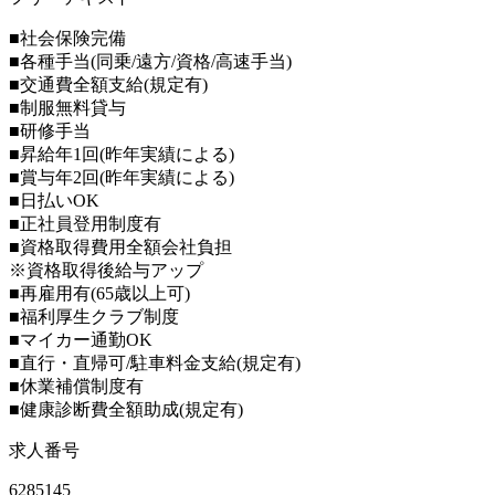
■社会保険完備
■各種手当(同乗/遠方/資格/高速手当)
■交通費全額支給(規定有)
■制服無料貸与
■研修手当
■昇給年1回(昨年実績による)
■賞与年2回(昨年実績による)
■日払いOK
■正社員登用制度有
■資格取得費用全額会社負担
※資格取得後給与アップ
■再雇用有(65歳以上可)
■福利厚生クラブ制度
■マイカー通勤OK
■直行・直帰可/駐車料金支給(規定有)
■休業補償制度有
■健康診断費全額助成(規定有)
求人番号
6285145