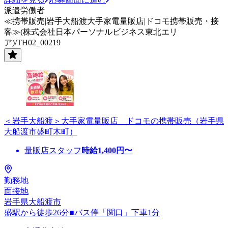
派遣労働者
≪携帯販売|岩手大船渡大手家電量販店|ドコモ携帯販売・接
客≫(株式会社日本パーソナルビジネス東北エリ
ア)/TH02_00219
＜岩手大船渡＞大手家電量販店 ドコモの携帯販売（岩手県
大船渡市盛町木町）
量販店スタッフ
時給
1,400
円〜
勤務地
面接地
岩手県大船渡市
盛駅から徒歩26分■バス停「関口」下車1分