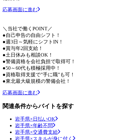
応募画面に進む
＼当社で働くPOINT／
●自己申告の自由シフト！
●週3日～気軽にシフトIN！
●賞与年2回支給！
●土日休みも相談OK！
●警備資格を会社負担で取得可！
●50～60代も積極採用中！
●資格取得支援で”手に職”も可！
●東北最大級規模の警備会社！
応募画面に進む
関連条件からバイトを探す
岩手県×日払いOK
岩手県×年齢不問
岩手県×交通費支給
岩手県×スキルが身に付く