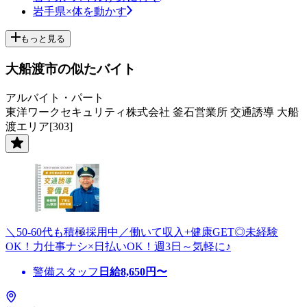
岩手県×体を動かす
もっと見る
大船渡市の似たバイト
アルバイト・パート
東洋ワークセキュリティ株式会社 釜石営業所 交通誘導 大船
渡エリア[303]
＼50-60代も積極採用中／働いて収入+健康GET◎未経験
OK！力仕事ナシ×日払いOK！週3日～気軽に♪
警備スタッフ
日給
8,650
円〜