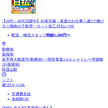
【20代～40代活躍中】社保完備・派遣のお仕事☆週5で働け
る☆鶏肉の下処理・カット加工/日払いOK
配送・物流スタッフ
時給
1,200
円〜
勤務地
面接地
岩手県大船渡市(勤務地) 一関市青葉1-6-4 シャトレー壱號館
2F(面接地)
田茂山駅
シフト
週5日からOK
交通費支給
未経験OK
詳細を見る
応募画面に進む