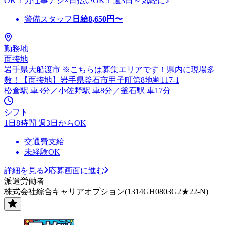
OK！力仕事ナシ×日払いOK！週3日～気軽に♪
警備スタッフ
日給
8,650
円〜
勤務地
面接地
岩手県大船渡市 ※こちらは募集エリアです！県内に現場多
数！【面接地】岩手県釜石市甲子町第8地割117-1
松倉駅 車3分／小佐野駅 車8分／釜石駅 車17分
シフト
1日8時間 週3日からOK
交通費支給
未経験OK
詳細を見る
応募画面に進む
派遣労働者
株式会社綜合キャリアオプション(1314GH0803G2★22-N)