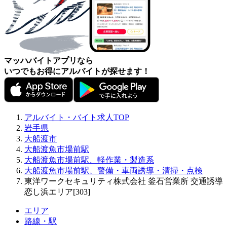
マッハバイトアプリなら
いつでもお得にアルバイトが探せます！
アルバイト・バイト求人TOP
岩手県
大船渡市
大船渡魚市場前駅
大船渡魚市場前駅、軽作業・製造系
大船渡魚市場前駅、警備・車両誘導・清掃・点検
東洋ワークセキュリティ株式会社 釜石営業所 交通誘導
恋し浜エリア[303]
エリア
路線・駅