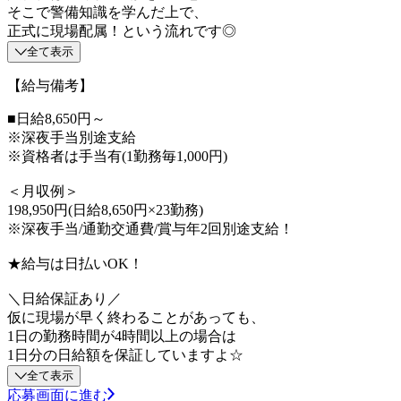
そこで警備知識を学んだ上で、
正式に現場配属！という流れです◎
全て表示
【給与備考】
■日給8,650円～
※深夜手当別途支給
※資格者は手当有(1勤務毎1,000円)
＜月収例＞
198,950円(日給8,650円×23勤務)
※深夜手当/通勤交通費/賞与年2回別途支給！
★給与は日払いOK！
＼日給保証あり／
仮に現場が早く終わることがあっても、
1日の勤務時間が4時間以上の場合は
1日分の日給額を保証していますよ☆
全て表示
応募画面に進む