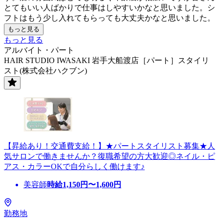
とてもいい人ばかりで仕事はしやすいかなと思いました。シ
フトはもう少し入れてもらっても大丈夫かなと思いました。
もっと見る
もっと見る
アルバイト・パート
HAIR STUDIO IWASAKI 岩手大船渡店［パート］スタイリ
スト(株式会社ハクブン)
【昇給あり！交通費支給！】★パートスタイリスト募集★人
気サロンで働きませんか？復職希望の方大歓迎◎ネイル・ピ
アス・カラーOKで自分らしく働けます♪
美容師
時給
1,150
円〜
1,600
円
勤務地