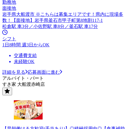
勤務地
面接地
岩手県大船渡市 ※こちらは募集エリアです！県内に現場多
数！【面接地】岩手県釜石市甲子町第8地割117-1
松倉駅 車3分／小佐野駅 車8分／釜石駅 車17分
シフト
1日8時間 週3日からOK
交通費支給
未経験OK
詳細を見る
応募画面に進む
アルバイト・パート
すき家 大船渡赤崎店
【早朝働ける方歓迎(手当あり)】◎積極採用中◎【食事補助