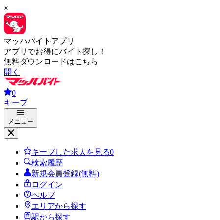
×
マッハバイトアプリ
アプリでお得にバイト探し！
無料ダウンロードはこちら
開く
0
キープ
メニュー
キープした求人を見る
0
検索履歴
新規会員登録(無料)
ログイン
ヘルプ
エリアから探す
駅から探す