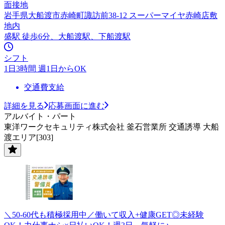
面接地
岩手県大船渡市赤崎町諏訪前38-12 スーパーマイヤ赤崎店敷
地内
盛駅 徒歩6分、大船渡駅、下船渡駅
シフト
1日3時間 週1日からOK
交通費支給
詳細を見る
応募画面に進む
アルバイト・パート
東洋ワークセキュリティ株式会社 釜石営業所 交通誘導 大船
渡エリア[303]
＼50-60代も積極採用中／働いて収入+健康GET◎未経験