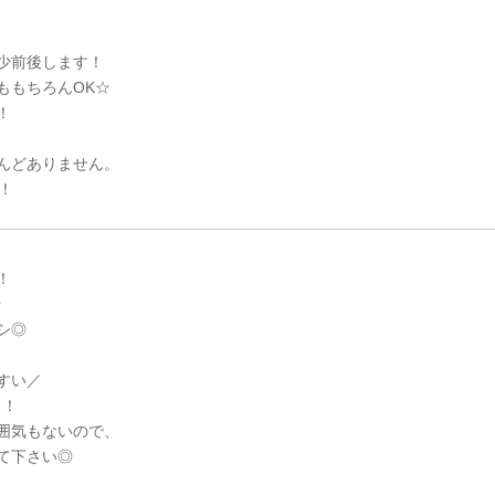
少前後します！
ももちろんOK☆
！
んどありません。
！
！
☆
シ◎
すい／
日！
囲気もないので、
て下さい◎