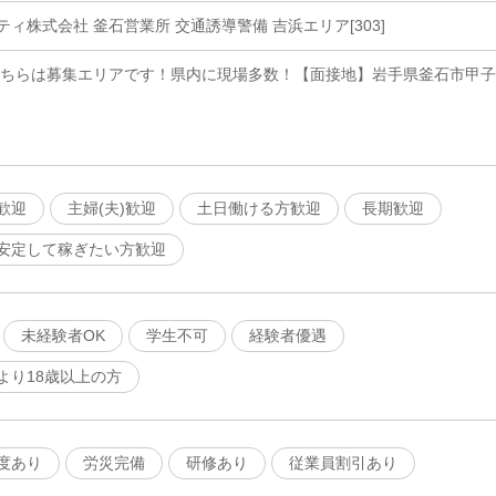
ィ株式会社 釜石営業所 交通誘導警備 吉浜エリア[303]
こちらは募集エリアです！県内に現場多数！【面接地】岩手県釜石市甲子
歓迎
主婦(夫)歓迎
土日働ける方歓迎
長期歓迎
安定して稼ぎたい方歓迎
未経験者OK
学生不可
経験者優遇
より18歳以上の方
度あり
労災完備
研修あり
従業員割引あり