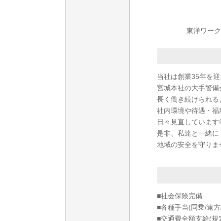
東洋ワーク
当社は創業35年を迎
宮城本社の大手警備
長く働き続けられる
社内環境や待遇・福
日々見直しています
是非、私達と一緒に
地域の安全を守りま
■社会保険完備
■各種手当(同乗/遠方
■交通費全額支給(規