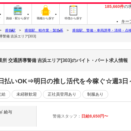
185,660件
の
す
路線・駅から探す
職種から探す
特徴から探す
キー
甫嶺駅
甫嶺駅、軽作業・製造系
甫嶺駅、警備・車両誘導・清掃・点
備 吉浜エリア[303]
所 交通誘導警備 吉浜エリア[303]のバイト・パート求人情報
日払いOK⇒明日の推し活代を今稼ぐ☆週3日
支給
未経験歓迎
正社員登用あり
制服あり
給与
警備スタッフ：
日給8,650円〜