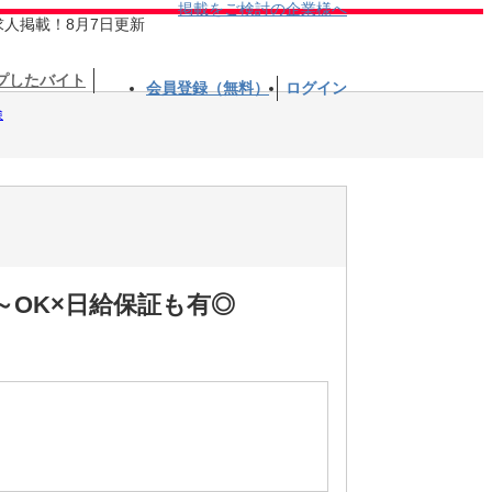
掲載をご検討の企業様へ
求人掲載！8月7日更新
プしたバイト
会員登録（無料）
ログイン
検
～OK×日給保証も有◎