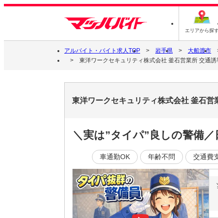
エリアから探
アルバイト・バイト求人TOP
岩手県
大船渡市
東洋ワークセキュリティ株式会社 釜石営業所 交通誘導警
東洋ワークセキュリティ株式会社 釜石営業
＼実は”タイパ”良しの警備／
車通勤OK
年齢不問
交通費