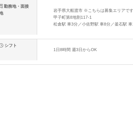
勤務地・面接
岩手県大船渡市 ※こちらは募集エリアで
地
甲子町第8地割117-1
松倉駅 車3分／小佐野駅 車8分／釜石駅 車
シフト
1日8時間 週3日からOK