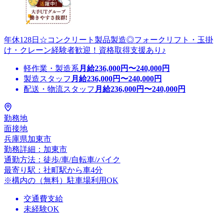
年休128日☆コンクリート製品製造◎フォークリフト・玉掛
け・クレーン経験者歓迎！資格取得支援あり♪
軽作業・製造系
月給
236,000
円〜
240,000
円
製造スタッフ
月給
236,000
円〜
240,000
円
配送・物流スタッフ
月給
236,000
円〜
240,000
円
勤務地
面接地
兵庫県加東市
勤務詳細：加東市
通勤方法：徒歩/車/自転車/バイク
最寄り駅：社町駅から車4分
※構内の（無料）駐車場利用OK
交通費支給
未経験OK