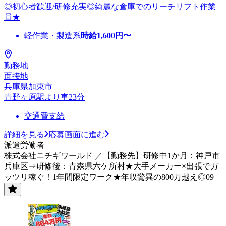
◎初心者歓迎/研修充実◎綺麗な倉庫でのリーチリフト作業
員★
軽作業・製造系
時給
1,600
円〜
勤務地
面接地
兵庫県加東市
青野ヶ原駅より車23分
交通費支給
詳細を見る
応募画面に進む
派遣労働者
株式会社ニチギワールド ／【勤務先】研修中1か月：神戸市
兵庫区⇒研修後：青森県六ケ所村★大手メーカー×出張でガ
ッツリ稼ぐ！1年間限定ワーク★年収驚異の800万越え◎09