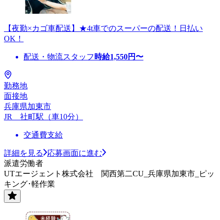
【夜勤×カゴ車配送】★4t車でのスーパーの配送！日払い
OK！
配送・物流スタッフ
時給
1,550
円〜
勤務地
面接地
兵庫県加東市
JR 社町駅（車10分）
交通費支給
詳細を見る
応募画面に進む
派遣労働者
UTエージェント株式会社 関西第二CU_兵庫県加東市_ピッ
キング･軽作業