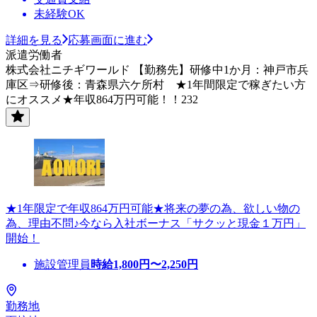
未経験OK
詳細を見る
応募画面に進む
派遣労働者
株式会社ニチギワールド 【勤務先】研修中1か月：神戸市兵
庫区⇒研修後：青森県六ケ所村 ★1年間限定で稼ぎたい方
にオススメ★年収864万円可能！！232
★1年限定で年収864万円可能★将来の夢の為、欲しい物の
為、理由不問♪今なら入社ボーナス「サクッと現金１万円」
開始！
施設管理員
時給
1,800
円〜
2,250
円
勤務地