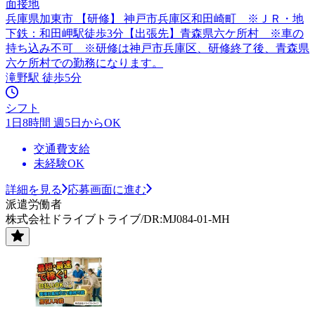
面接地
兵庫県加東市 【研修】 神戸市兵庫区和田崎町 ※ＪＲ・地
下鉄：和田岬駅徒歩3分【出張先】青森県六ケ所村 ※車の
持ち込み不可 ※研修は神戸市兵庫区、研修終了後、青森県
六ケ所村での勤務になります。
滝野駅 徒歩5分
シフト
1日8時間 週5日からOK
交通費支給
未経験OK
詳細を見る
応募画面に進む
派遣労働者
株式会社ドライブトライブ/DR:MJ084-01-MH