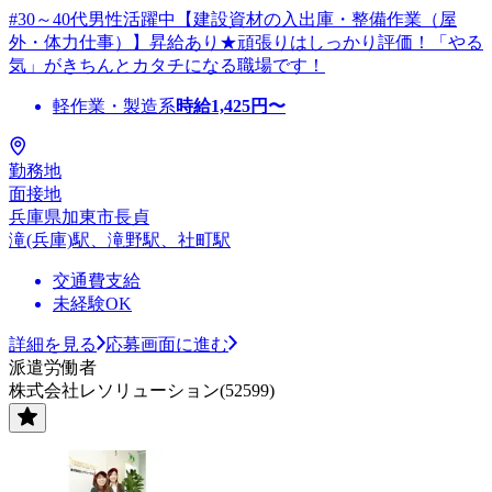
#30～40代男性活躍中【建設資材の入出庫・整備作業（屋
外・体力仕事）】昇給あり★頑張りはしっかり評価！「やる
気」がきちんとカタチになる職場です！
軽作業・製造系
時給
1,425
円〜
勤務地
面接地
兵庫県加東市長貞
滝(兵庫)駅、滝野駅、社町駅
交通費支給
未経験OK
詳細を見る
応募画面に進む
派遣労働者
株式会社レソリューション(52599)