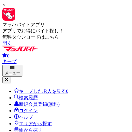
×
マッハバイトアプリ
アプリでお得にバイト探し！
無料ダウンロードはこちら
開く
0
キープ
メニュー
キープした求人を見る
0
検索履歴
新規会員登録(無料)
ログイン
ヘルプ
エリアから探す
駅から探す