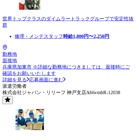
世界トップクラスのダイムラートラックグループで安定性抜
群
修理・メンテスタッフ
時給
1,800
円〜
2,250
円
勤務地
面接地
兵庫県加東市 ※詳細な勤務地につきましては、面接時にご
確認をお願いいたします
詳細を見る
応募画面に進む
派遣労働者
株式会社ジャパン・リリーフ 神戸支店/kblwmhR-12038