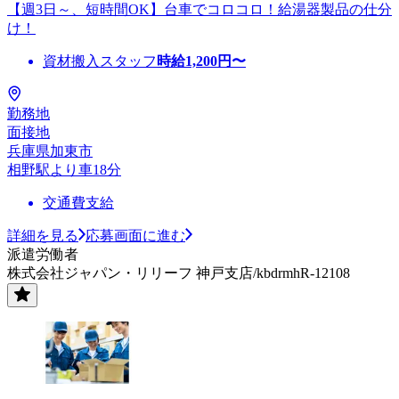
【週3日～、短時間OK】台車でコロコロ！給湯器製品の仕分
け！
資材搬入スタッフ
時給
1,200
円〜
勤務地
面接地
兵庫県加東市
相野駅より車18分
交通費支給
詳細を見る
応募画面に進む
派遣労働者
株式会社ジャパン・リリーフ 神戸支店/kbdrmhR-12108