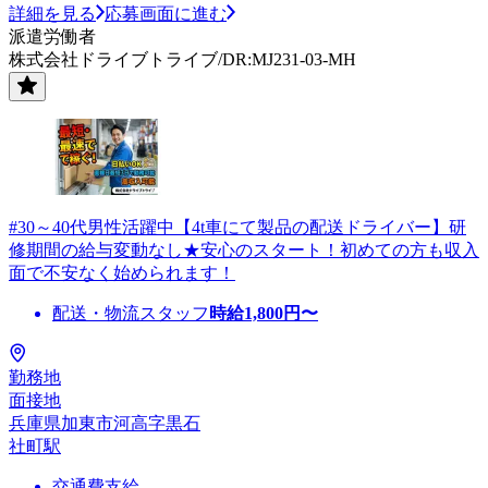
詳細を見る
応募画面に進む
派遣労働者
株式会社ドライブトライブ/DR:MJ231-03-MH
#30～40代男性活躍中【4t車にて製品の配送ドライバー】研
修期間の給与変動なし★安心のスタート！初めての方も収入
面で不安なく始められます！
配送・物流スタッフ
時給
1,800
円〜
勤務地
面接地
兵庫県加東市河高字黒石
社町駅
交通費支給