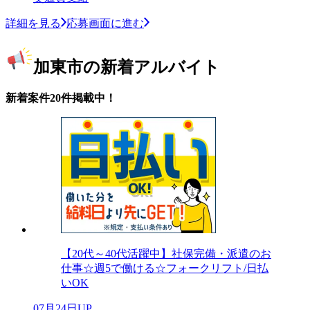
詳細を見る
応募画面に進む
加東市の新着アルバイト
新着案件20件掲載中！
【20代～40代活躍中】社保完備・派遣のお
仕事☆週5で働ける☆フォークリフト/日払
いOK
07月24日UP