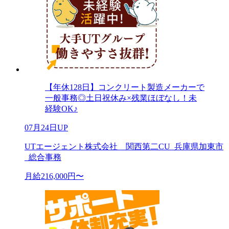
【年休128日】コンクリート製造メーカーで
一般事務◎土日祝休み×残業ほぼなし！未
経験OK♪
07月24日UP
UTエージェント株式会社 関西第二CU_兵庫県加東市
_総合事務
月給216,000円〜