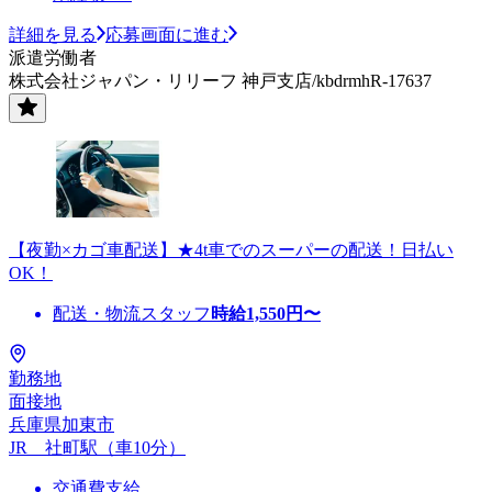
詳細を見る
応募画面に進む
派遣労働者
株式会社ジャパン・リリーフ 神戸支店/kbdrmhR-17637
【夜勤×カゴ車配送】★4t車でのスーパーの配送！日払い
OK！
配送・物流スタッフ
時給
1,550
円〜
勤務地
面接地
兵庫県加東市
JR 社町駅（車10分）
交通費支給