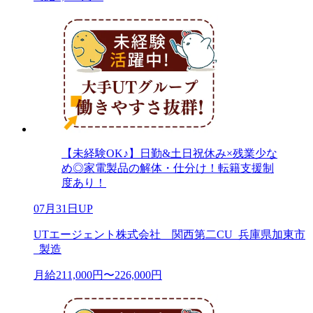
【未経験OK♪】日勤&土日祝休み×残業少な
め◎家電製品の解体・仕分け！転籍支援制
度あり！
07月31日UP
UTエージェント株式会社 関西第二CU_兵庫県加東市
_製造
月給211,000円〜226,000円