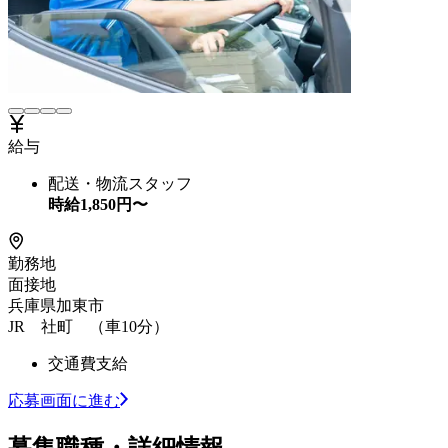
給与
配送・物流スタッフ
時給
1,850
円〜
勤務地
面接地
兵庫県加東市
JR 社町 （車10分）
交通費支給
応募画面に進む
募集職種・詳細情報