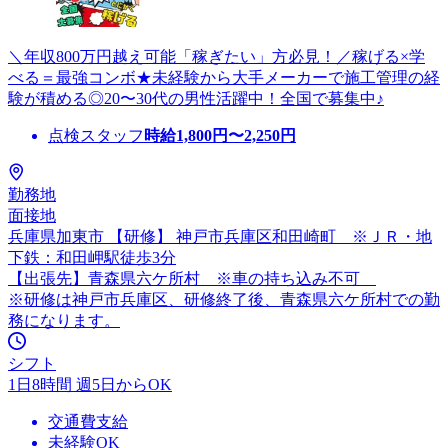
＼年収800万円越え可能「稼ぎたい」方必見！／稼げる×学
べる＝最強コンボ★未経験から大手メーカーで施工管理の経
験が積める◎20〜30代の男性活躍中！全国で募集中♪
点検スタッフ
時給
1,800
円〜
2,250
円
勤務地
面接地
兵庫県加東市 【研修】 神戸市兵庫区和田崎町 ※ＪＲ・地
下鉄：和田岬駅徒歩3分
【出張先】青森県六ケ所村 ※車の持ち込み不可
※研修は神戸市兵庫区、研修終了後、青森県六ケ所村での勤
務になります。
シフト
1日8時間 週5日からOK
交通費支給
未経験OK