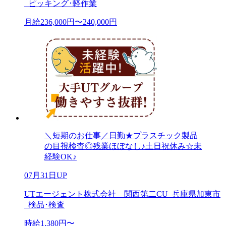
_ピッキング･軽作業
月給236,000円〜240,000円
＼短期のお仕事／日勤★プラスチック製品
の目視検査◎残業ほぼなし♪土日祝休み☆未
経験OK♪
07月31日UP
UTエージェント株式会社 関西第二CU_兵庫県加東市
_検品･検査
時給1,380円〜