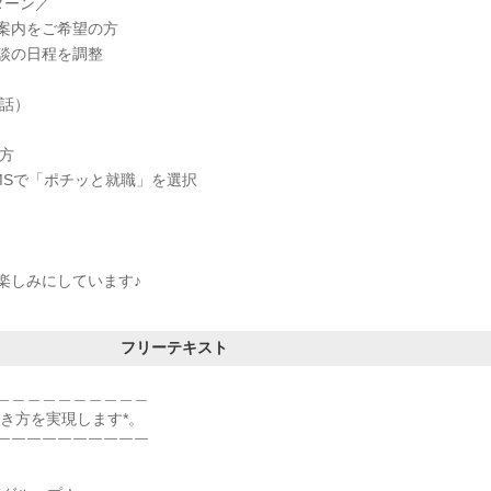
ターン／
案内をご希望の方
談の日程を調整
電話）
方
MSで「ポチッと就職」を選択
楽しみにしています♪
フリーテキスト
＿＿＿＿＿＿＿＿＿＿
働き方を実現します*。
￣￣￣￣￣￣￣￣￣￣