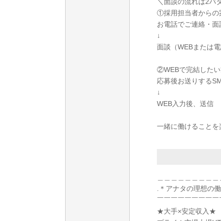
＼面談の流れは2パ
①採用担当者からの
お電話でご連絡・面
↓
面談（WEBまたは
②WEBで完結したい
応募後お送りするS
↓
WEB入力後、送信
一緒に働けることを
＿＿＿＿＿＿＿＿＿
.＊アナタの理想の
￣￣￣￣￣￣￣￣￣
★大手×安定収入★