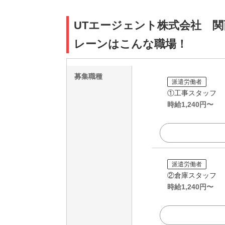
UTエージェント株式会社 関
レーンはこんな職場！
募集職種
派遣労働者
①工事スタッフ
時給
1,240
円〜
派遣労働者
②倉庫スタッフ
時給
1,240
円〜