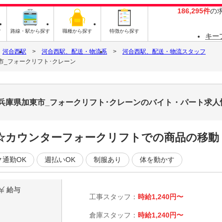
186,295件
の
す
路線・駅から探す
職種から探す
特徴から探す
キー
河合西駅
河合西駅、配送・物流系
河合西駅、配送・物流スタッフ
市_フォークリフト･クレーン
_兵庫県加東市_フォークリフト･クレーンのバイト・パート求人
☆カウンターフォークリフトでの商品の移動・
ク通勤OK
週払いOK
制服あり
体を動かす
給与
工事スタッフ：
時給1,240円〜
倉庫スタッフ：
時給1,240円〜