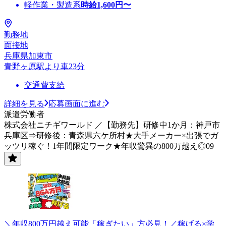
軽作業・製造系
時給
1,600
円〜
勤務地
面接地
兵庫県加東市
青野ヶ原駅より車23分
交通費支給
詳細を見る
応募画面に進む
派遣労働者
株式会社ニチギワールド ／【勤務先】研修中1か月：神戸市
兵庫区⇒研修後：青森県六ケ所村★大手メーカー×出張でガ
ッツリ稼ぐ！1年間限定ワーク★年収驚異の800万越え◎09
＼年収800万円越え可能「稼ぎたい」方必見！／稼げる×学