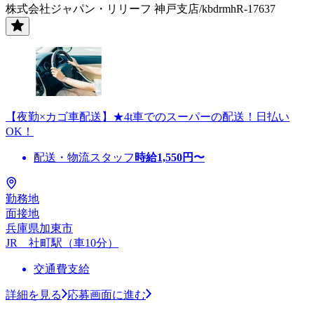
株式会社ジャパン・リリーフ 神戸支店/kbdrmhR-17637
【夜勤×カゴ車配送】★4t車でのスーパーの配送！日払い
OK！
配送・物流スタッフ
時給
1,550
円〜
勤務地
面接地
兵庫県加東市
JR 社町駅（車10分）
交通費支給
詳細を見る
応募画面に進む