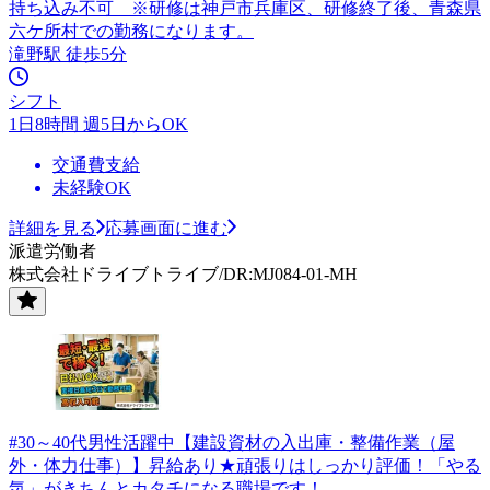
持ち込み不可 ※研修は神戸市兵庫区、研修終了後、青森県
六ケ所村での勤務になります。
滝野駅 徒歩5分
シフト
1日8時間 週5日からOK
交通費支給
未経験OK
詳細を見る
応募画面に進む
派遣労働者
株式会社ドライブトライブ/DR:MJ084-01-MH
#30～40代男性活躍中【建設資材の入出庫・整備作業（屋
外・体力仕事）】昇給あり★頑張りはしっかり評価！「やる
気」がきちんとカタチになる職場です！