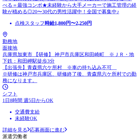
べる＝最強コンボ★未経験から大手メーカーで施工管理の経
験が積める◎20〜30代の男性活躍中！全国で募集中♪
点検スタッフ
時給
1,800
円〜
2,250
円
勤務地
面接地
兵庫県加東市 【研修】 神戸市兵庫区和田崎町 ※ＪＲ・地
下鉄：和田岬駅徒歩3分
【出張先】青森県六ケ所村 ※車の持ち込み不可
※研修は神戸市兵庫区、研修終了後、青森県六ケ所村での勤
務になります。
シフト
1日8時間 週5日からOK
交通費支給
未経験OK
詳細を見る
応募画面に進む
派遣労働者