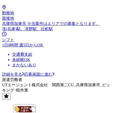
勤務地
面接地
兵庫県加東市 ※当案件はエリアでの募集となります。
滝(兵庫)駅、滝野駅、社町駅
シフト
1日8時間 週5日からOK
交通費支給
未経験OK
まかないあり
詳細を見る
応募画面に進む
派遣労働者
UTエージェント株式会社 関西第二CU_兵庫県加東市_ピッ
キング･軽作業