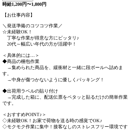
時給1,200円〜1,800円
【お仕事内容】
＼発送準備のコツコツ作業／
☆未経験OK！
丁寧な作業が得意な方にピッタリ♪
20代～幅広い年代の方が活躍中！
＜具体的には…＞
◆商品の梱包作業
→集められた商品を、緩衝材と一緒に段ボールへ詰めま
す。
→中身が傷つかないように優しくパッキング！
◆出荷用ラベルの貼り付け
→完成した箱に、配送伝票をペタッと貼るだけの簡単作業
です。
＜おすすめPOINT♪＞
◇未経験OK！お家で荷物を送る時の感覚でOK♪
◇モクモク作業に集中！接客なしのストレスフリー環境です