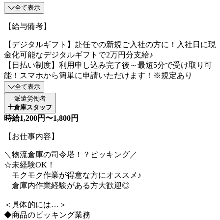
全て表示
【給与備考】
【デジタルギフト】赴任での新規ご入社の方に！入社日に現
金化可能なデジタルギフトで2万円分支給♪
【日払い制度】利用申し込み完了後～最短5分で受け取り可
能！スマホから簡単に申請いただけます！※規定あり
全て表示
派遣労働者
倉庫スタッフ
時給1,200円〜1,800円
【お仕事内容】
＼物流倉庫の司令塔！？ピッキング／
☆未経験OK！
モクモク作業が得意な方にオススメ♪
倉庫内作業経験がある方大歓迎◎
＜具体的には…＞
◆商品のピッキング業務