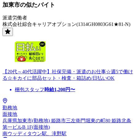
加東市の似たバイト
派遣労働者
株式会社綜合キャリアオプション(1314GH0803G61★81-N)
【20代～40代活躍中】社保完備・派遣のお仕事☆週5で働け
る☆キカイに部品セット・検査・箱詰め/日払いOK
梱包スタッフ
時給
1,200
円〜
勤務地
面接地
兵庫県加東市(勤務地) 姫路市三左衛門堀東の町80 姫路北条
第一ビルB 1F(面接地)
南ウッディタウン駅、滝野駅