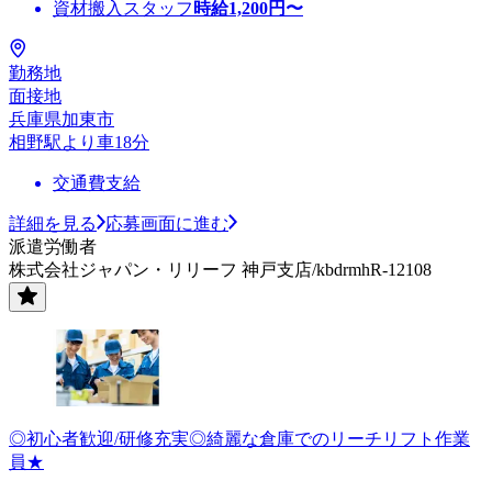
資材搬入スタッフ
時給
1,200
円〜
勤務地
面接地
兵庫県加東市
相野駅より車18分
交通費支給
詳細を見る
応募画面に進む
派遣労働者
株式会社ジャパン・リリーフ 神戸支店/kbdrmhR-12108
◎初心者歓迎/研修充実◎綺麗な倉庫でのリーチリフト作業
員★