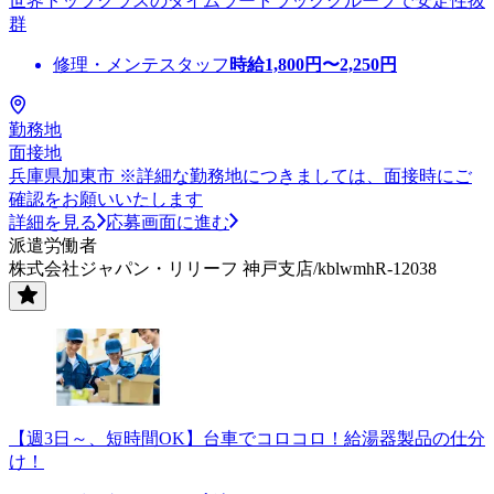
世界トップクラスのダイムラートラックグループで安定性抜
群
修理・メンテスタッフ
時給
1,800
円〜
2,250
円
勤務地
面接地
兵庫県加東市 ※詳細な勤務地につきましては、面接時にご
確認をお願いいたします
詳細を見る
応募画面に進む
派遣労働者
株式会社ジャパン・リリーフ 神戸支店/kblwmhR-12038
【週3日～、短時間OK】台車でコロコロ！給湯器製品の仕分
け！