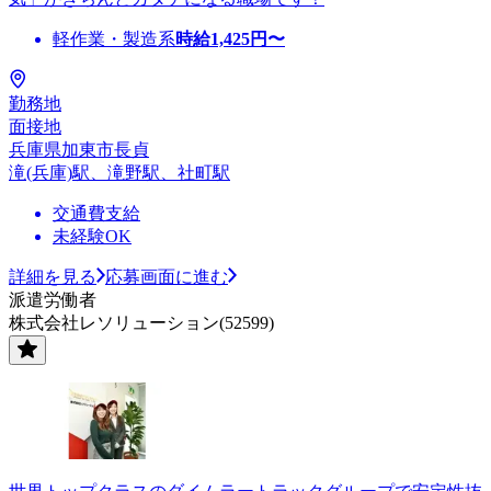
軽作業・製造系
時給
1,425
円〜
勤務地
面接地
兵庫県加東市長貞
滝(兵庫)駅、滝野駅、社町駅
交通費支給
未経験OK
詳細を見る
応募画面に進む
派遣労働者
株式会社レソリューション(52599)