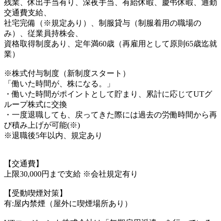
残業、休出手当有り、深夜手当、有給休暇、慶弔休暇、通勤
交通費支給、
社宅完備（※規定あり）、制服貸与（制服着用の職場の
み）、従業員持株会、
資格取得制度あり、定年満60歳（再雇用として原則65歳迄就
業）
※株式付与制度（新制度スタート）
「働いた時間が、株になる。」
・働いた時間がポイントとして貯まり、累計に応じてUTグ
ループ株式に交換
・一度退職しても、戻ってきた際には過去の労働時間から再
び積み上げが可能(※)
※退職後5年以内、規定あり
【交通費】
上限30,000円まで支給 ※会社規定有り
【受動喫煙対策】
有:屋内禁煙（屋外に喫煙場所あり）