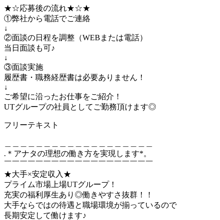
★☆応募後の流れ★☆★
①弊社から電話でご連絡
↓
②面談の日程を調整（WEBまたは電話）
当日面談も可♪
↓
③面談実施
履歴書・職務経歴書は必要ありません！
↓
ご希望に沿ったお仕事をご紹介！
UTグループの社員としてご勤務頂けます◎
フリーテキスト
＿＿＿＿＿＿＿＿＿＿＿＿＿＿＿＿＿＿＿
.＊アナタの理想の働き方を実現します*。
￣￣￣￣￣￣￣￣￣￣￣￣￣￣￣￣￣￣￣
★大手×安定収入★
プライム市場上場UTグループ！
充実の福利厚生あり◎働きやすさ抜群！！
大手ならではの待遇と職場環境が揃っているので
長期安定して働けます♪