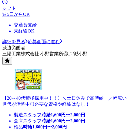
シフト
週5日からOK
交通費支給
未経験OK
詳細を見る
応募画面に進む
派遣労働者
三陽工業株式会社 小野営業所④_2/派小野
【20～40代積極採用中！！】＼土日休みで高時給！／幅広い
世代が活躍中◎必要な資格や経験はなし！
製造スタッフ
時給
1,600
円〜
2,000
円
倉庫スタッフ
時給
1,600
円〜
2,000
円
検品
時給
1,600
円〜
2,000
円