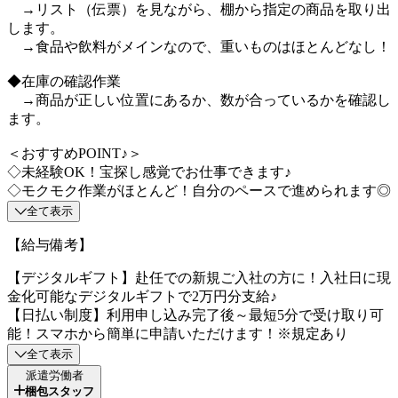
→リスト（伝票）を見ながら、棚から指定の商品を取り出
します。
→食品や飲料がメインなので、重いものはほとんどなし！
◆在庫の確認作業
→商品が正しい位置にあるか、数が合っているかを確認し
ます。
＜おすすめPOINT♪＞
◇未経験OK！宝探し感覚でお仕事できます♪
◇モクモク作業がほとんど！自分のペースで進められます◎
全て表示
【給与備考】
【デジタルギフト】赴任での新規ご入社の方に！入社日に現
金化可能なデジタルギフトで2万円分支給♪
【日払い制度】利用申し込み完了後～最短5分で受け取り可
能！スマホから簡単に申請いただけます！※規定あり
全て表示
派遣労働者
梱包スタッフ