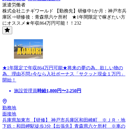
派遣労働者
株式会社ニチギワールド 【勤務先】研修中1か月：神戸市兵
庫区⇒研修後：青森県六ケ所村 ★1年間限定で稼ぎたい方
にオススメ★年収864万円可能！！232
★1年限定で年収864万円可能★将来の夢の為、欲しい物の
為、理由不問♪今なら入社ボーナス「サクッと現金１万円」
開始！
施設管理員
時給
1,800
円〜
2,250
円
勤務地
面接地
兵庫県加東市 【研修】 神戸市兵庫区和田崎町 ※ＪＲ・地
下鉄：和田岬駅徒歩3分【出張先】青森県六ケ所村 ※車の