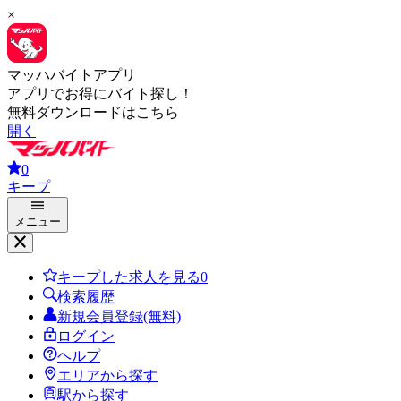
×
マッハバイトアプリ
アプリでお得にバイト探し！
無料ダウンロードはこちら
開く
0
キープ
メニュー
キープした求人を見る
0
検索履歴
新規会員登録(無料)
ログイン
ヘルプ
エリアから探す
駅から探す