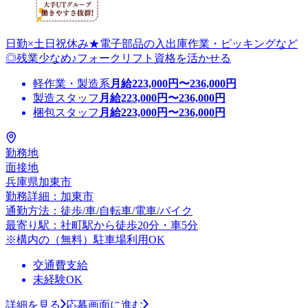
日勤×土日祝休み★電子部品の入出庫作業・ピッキングなど
◎残業少なめ♪フォークリフト資格を活かせる
軽作業・製造系
月給
223,000
円〜
236,000
円
製造スタッフ
月給
223,000
円〜
236,000
円
梱包スタッフ
月給
223,000
円〜
236,000
円
勤務地
面接地
兵庫県加東市
勤務詳細：加東市
通勤方法：徒歩/車/自転車/電車/バイク
最寄り駅：社町駅から徒歩20分・車5分
※構内の（無料）駐車場利用OK
交通費支給
未経験OK
詳細を見る
応募画面に進む