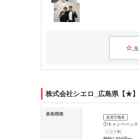
キ
株式会社シエロ_広島県【★】
募集職種
派遣労働者
①キャンペーンス
シフト制
時給
1,850
円〜