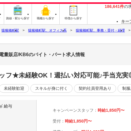
186,641件
の
す
路線・駅から探す
職種から探す
特徴から探す
キー
猿猴橋町駅
猿猴橋町駅、オフィス系
猿猴橋町駅、事務・受付・経理
電量販店/KB6のバイト・パート求人情報
ッフ★未経験OK！週払い対応可能♪手当充実
未経験歓迎
スキルが身に付く
契約社員登用あり
制服
給与
キャンペーンスタッフ：
時給1,850円〜
受付：
時給1,850円〜