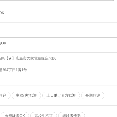
OK
OK
県【★】広島市の家電量販店/KB6
屋4丁目1番1号
歓迎
主婦(夫)歓迎
土日働ける方歓迎
長期歓迎
未経験者OK
高校生不可
経験者優遇