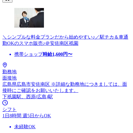
＼シンプルな料金プランだから始めやすい♪／駅チカ＆車通
勤OKのスマホ販売♪＠安佐南区祇園
携帯ショップ
時給
1,600
円〜
勤務地
面接地
広島県広島市安佐南区 ※詳細な勤務地につきましては、面
接時にご確認をお願いいたします。
下祇園駅、西原(広島)駅
シフト
1日8時間 週5日からOK
未経験OK