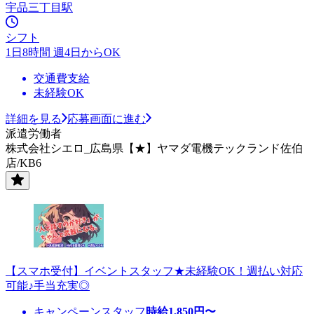
宇品三丁目駅
シフト
1日8時間 週4日からOK
交通費支給
未経験OK
詳細を見る
応募画面に進む
派遣労働者
株式会社シエロ_広島県【★】ヤマダ電機テックランド佐伯
店/KB6
【スマホ受付】イベントスタッフ★未経験OK！週払い対応
可能♪手当充実◎
キャンペーンスタッフ
時給
1,850
円〜