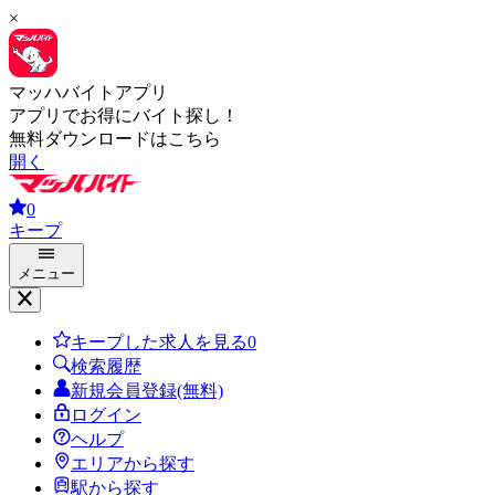
×
マッハバイトアプリ
アプリでお得にバイト探し！
無料ダウンロードはこちら
開く
0
キープ
メニュー
キープした求人を見る
0
検索履歴
新規会員登録(無料)
ログイン
ヘルプ
エリアから探す
駅から探す