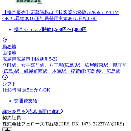
【携帯販売】応募資格は「接客業の経験がある」だけで
OK！/昇給あり/正社員登用実績あり/日払い可
携帯ショップ
時給
1,500
円〜
1,800
円
勤務地
面接地
広島県広島市中区胡町5-22
立町駅、女学院前駅、八丁堀(広島)駅、紙屋町東駅、県庁前
(広島)駅、紙屋町西駅、本通駅、稲荷町(広島)駅、広島駅
シフト
1日8時間 週5日からOK
交通費支給
詳細を見る
応募画面に進む
契約社員
株式会社フェローズ(D経験)HRS_DK_1473_2223T(A)(HRS)