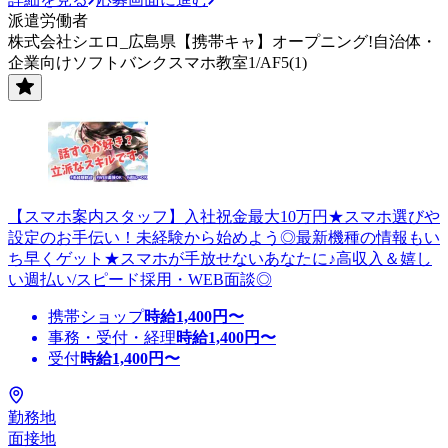
派遣労働者
株式会社シエロ_広島県【携帯キャ】オープニング!自治体・
企業向けソフトバンクスマホ教室1/AF5(1)
【スマホ案内スタッフ】入社祝金最大10万円★スマホ選びや
設定のお手伝い！未経験から始めよう◎最新機種の情報もい
ち早くゲット★スマホが手放せないあなたに♪高収入＆嬉し
い週払い/スピード採用・WEB面談◎
携帯ショップ
時給
1,400
円〜
事務・受付・経理
時給
1,400
円〜
受付
時給
1,400
円〜
勤務地
面接地