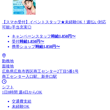
【スマホ受付】イベントスタッフ★未経験OK！週払い対応
可能♪手当充実◎
キャンペーンスタッフ
時給
1,850
円〜
受付
時給
1,850
円〜
携帯ショップ
時給
1,850
円〜
勤務地
面接地
広島県広島市西区商工センター2丁目5番1号
商工センター入口駅、新井口駅
シフト
1日8時間 週4日からOK
交通費支給
未経験OK