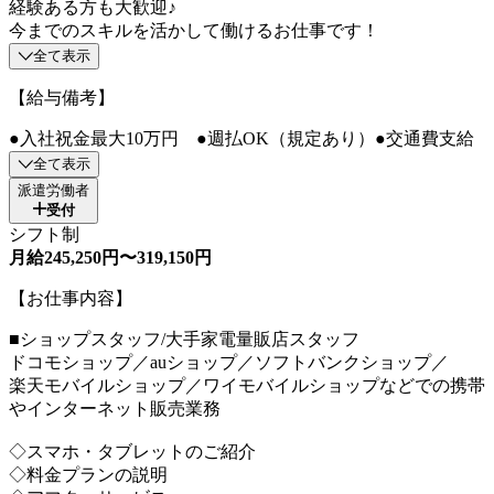
経験ある方も大歓迎♪
今までのスキルを活かして働けるお仕事です！
全て表示
【給与備考】
●入社祝金最大10万円 ●週払OK（規定あり）●交通費支給
全て表示
派遣労働者
受付
シフト制
月給245,250円〜319,150円
【お仕事内容】
■ショップスタッフ/大手家電量販店スタッフ
ドコモショップ／auショップ／ソフトバンクショップ／
楽天モバイルショップ／ワイモバイルショップなどでの携帯
やインターネット販売業務
◇スマホ・タブレットのご紹介
◇料金プランの説明