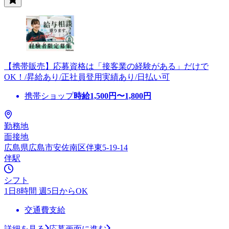
【携帯販売】応募資格は「接客業の経験がある」だけで
OK！/昇給あり/正社員登用実績あり/日払い可
携帯ショップ
時給
1,500
円〜
1,800
円
勤務地
面接地
広島県広島市安佐南区伴東5-19-14
伴駅
シフト
1日8時間 週5日からOK
交通費支給
詳細を見る
応募画面に進む