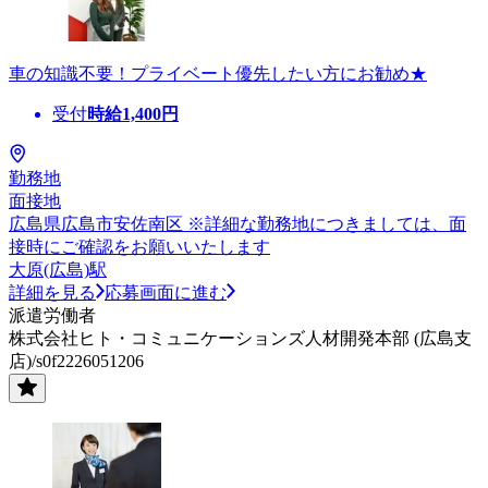
車の知識不要！プライベート優先したい方にお勧め★
受付
時給
1,400
円
勤務地
面接地
広島県広島市安佐南区 ※詳細な勤務地につきましては、面
接時にご確認をお願いいたします
大原(広島)駅
詳細を見る
応募画面に進む
派遣労働者
株式会社ヒト・コミュニケーションズ人材開発本部 (広島支
店)/s0f2226051206