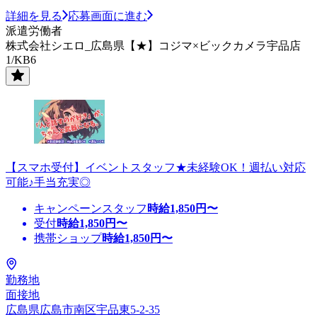
詳細を見る
応募画面に進む
派遣労働者
株式会社シエロ_広島県【★】コジマ×ビックカメラ宇品店
1/KB6
【スマホ受付】イベントスタッフ★未経験OK！週払い対応
可能♪手当充実◎
キャンペーンスタッフ
時給
1,850
円〜
受付
時給
1,850
円〜
携帯ショップ
時給
1,850
円〜
勤務地
面接地
広島県広島市南区宇品東5-2-35