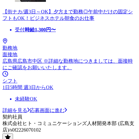
【街ナカ/週3日～OK】夕方まで勤務◎午前中だけの固定シ
フトもOK！ビジネスホテル朝食のお仕事
受付
時給
1,300
円〜
勤務地
面接地
広島県広島市中区 ※詳細な勤務地につきましては、面接時
にご確認をお願いいたします。
シフト
1日5時間 週3日からOK
未経験OK
詳細を見る
応募画面に進む
契約社員
株式会社ヒト・コミュニケーションズ人材開発本部 (広島支
店)/s0f2226070102