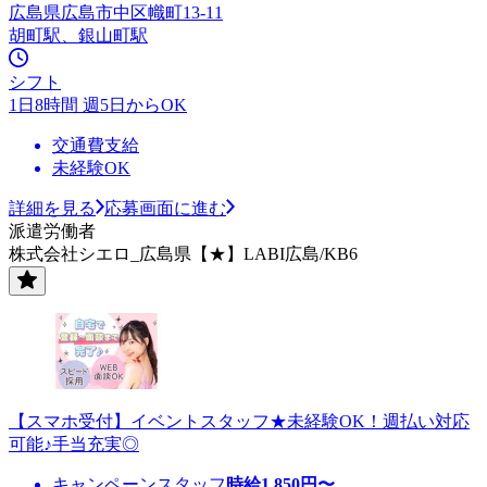
広島県広島市中区幟町13-11
胡町駅、銀山町駅
シフト
1日8時間 週5日からOK
交通費支給
未経験OK
詳細を見る
応募画面に進む
派遣労働者
株式会社シエロ_広島県【★】LABI広島/KB6
【スマホ受付】イベントスタッフ★未経験OK！週払い対応
可能♪手当充実◎
キャンペーンスタッフ
時給
1,850
円〜