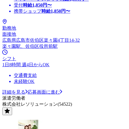
受付
時給
1,850
円〜
携帯ショップ
時給
1,850
円〜
勤務地
面接地
広島県広島市佐伯区楽々園4丁目14-32
楽々園駅、佐伯区役所前駅
シフト
1日8時間 週4日からOK
交通費支給
未経験OK
詳細を見る
応募画面に進む
派遣労働者
株式会社レソリューション(54522)