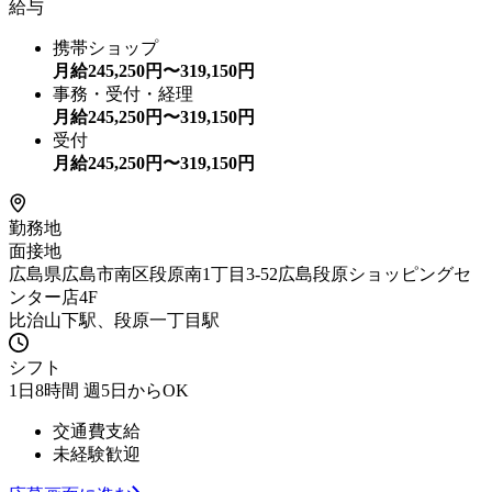
給与
携帯ショップ
月給
245,250
円〜
319,150
円
事務・受付・経理
月給
245,250
円〜
319,150
円
受付
月給
245,250
円〜
319,150
円
勤務地
面接地
広島県広島市南区段原南1丁目3-52広島段原ショッピングセ
ンター店4F
比治山下駅、段原一丁目駅
シフト
1日8時間 週5日からOK
交通費支給
未経験歓迎