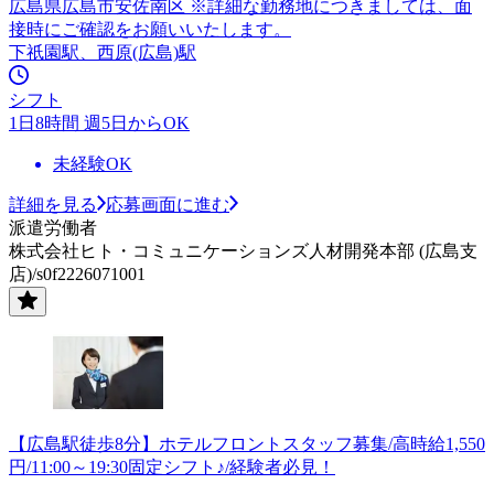
広島県広島市安佐南区 ※詳細な勤務地につきましては、面
接時にご確認をお願いいたします。
下祇園駅、西原(広島)駅
シフト
1日8時間 週5日からOK
未経験OK
詳細を見る
応募画面に進む
派遣労働者
株式会社ヒト・コミュニケーションズ人材開発本部 (広島支
店)/s0f2226071001
【広島駅徒歩8分】ホテルフロントスタッフ募集/高時給1,550
円/11:00～19:30固定シフト♪/経験者必見！