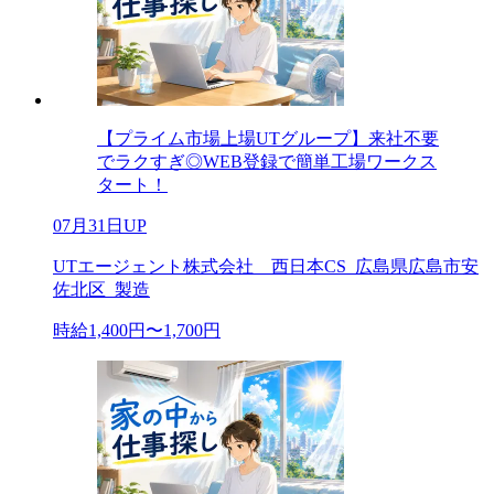
【プライム市場上場UTグループ】来社不要
でラクすぎ◎WEB登録で簡単工場ワークス
タート！
07月31日UP
UTエージェント株式会社 西日本CS_広島県広島市安
佐北区_製造
時給1,400円〜1,700円