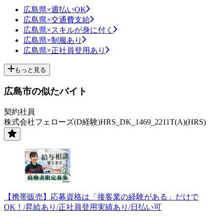
広島県×週払いOK
広島県×交通費支給
広島県×スキルが身に付く
広島県×制服あり
広島県×正社員登用あり
もっと見る
広島市の似たバイト
契約社員
株式会社フェローズ(D経験)HRS_DK_1469_2211T(A)(HRS)
【携帯販売】応募資格は「接客業の経験がある」だけで
OK！/昇給あり/正社員登用実績あり/日払い可