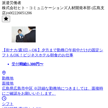
派遣労働者
株式会社ヒト・コミュニケーションズ人材開発本部 (広島支
店)/s0f2226051206
【街ナカ/週3日～OK】夕方まで勤務◎午前中だけの固定シ
フトもOK！ビジネスホテル朝食のお仕事
受付
時給
1,300
円〜
勤務地
面接地
広島県広島市中区 ※詳細な勤務地につきましては、面接時
にご確認をお願いいたします。
シフト