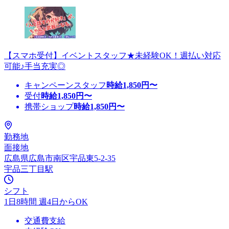
【スマホ受付】イベントスタッフ★未経験OK！週払い対応
可能♪手当充実◎
キャンペーンスタッフ
時給
1,850
円〜
受付
時給
1,850
円〜
携帯ショップ
時給
1,850
円〜
勤務地
面接地
広島県広島市南区宇品東5-2-35
宇品三丁目駅
シフト
1日8時間 週4日からOK
交通費支給