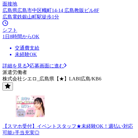
面接地
広島県広島市中区幟町14-14 広島教販ビル8F
広島電鉄銀山町駅徒歩1分
シフト
1日8時間からOK
交通費支給
未経験OK
詳細を見る
応募画面に進む
派遣労働者
株式会社シエロ_広島県【★】LABI広島/KB6
【スマホ受付】イベントスタッフ★未経験OK！週払い対応
可能♪手当充実◎