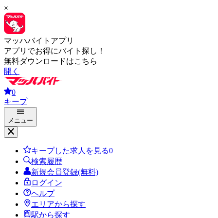
×
マッハバイトアプリ
アプリでお得にバイト探し！
無料ダウンロードはこちら
開く
0
キープ
メニュー
キープした求人を見る
0
検索履歴
新規会員登録(無料)
ログイン
ヘルプ
エリアから探す
駅から探す