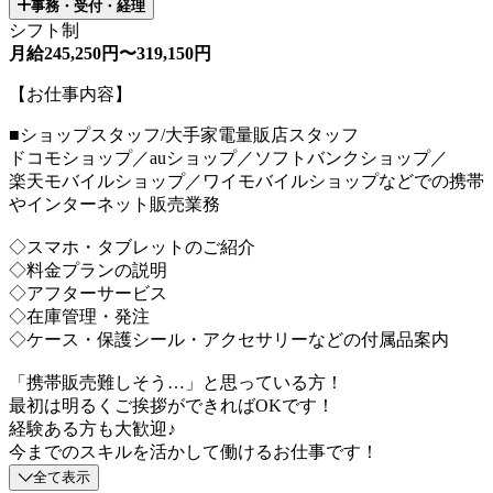
事務・受付・経理
シフト制
月給245,250円〜319,150円
【お仕事内容】
■ショップスタッフ/大手家電量販店スタッフ
ドコモショップ／auショップ／ソフトバンクショップ／
楽天モバイルショップ／ワイモバイルショップなどでの携帯
やインターネット販売業務
◇スマホ・タブレットのご紹介
◇料金プランの説明
◇アフターサービス
◇在庫管理・発注
◇ケース・保護シール・アクセサリーなどの付属品案内
「携帯販売難しそう…」と思っている方！
最初は明るくご挨拶ができればOKです！
経験ある方も大歓迎♪
今までのスキルを活かして働けるお仕事です！
全て表示