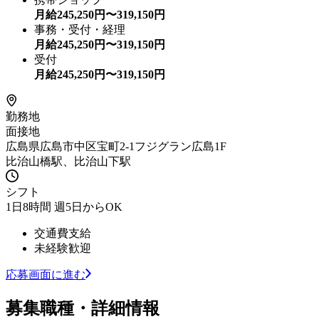
月給
245,250
円〜
319,150
円
事務・受付・経理
月給
245,250
円〜
319,150
円
受付
月給
245,250
円〜
319,150
円
勤務地
面接地
広島県広島市中区宝町2-1フジグラン広島1F
比治山橋駅、比治山下駅
シフト
1日8時間 週5日からOK
交通費支給
未経験歓迎
応募画面に進む
募集職種・詳細情報