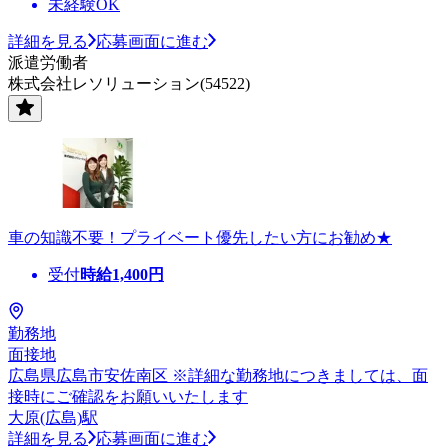
未経験OK
詳細を見る
応募画面に進む
派遣労働者
株式会社レソリューション(54522)
車の知識不要！プライベート優先したい方にお勧め★
受付
時給
1,400
円
勤務地
面接地
広島県広島市安佐南区 ※詳細な勤務地につきましては、面
接時にご確認をお願いいたします
大原(広島)駅
詳細を見る
応募画面に進む