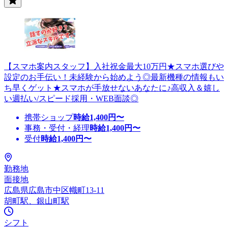
【スマホ案内スタッフ】入社祝金最大10万円★スマホ選びや
設定のお手伝い！未経験から始めよう◎最新機種の情報もい
ち早くゲット★スマホが手放せないあなたに♪高収入＆嬉し
い週払い/スピード採用・WEB面談◎
携帯ショップ
時給
1,400
円〜
事務・受付・経理
時給
1,400
円〜
受付
時給
1,400
円〜
勤務地
面接地
広島県広島市中区幟町13-11
胡町駅、銀山町駅
シフト