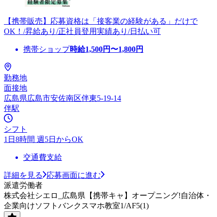
【携帯販売】応募資格は「接客業の経験がある」だけで
OK！/昇給あり/正社員登用実績あり/日払い可
携帯ショップ
時給
1,500
円〜
1,800
円
勤務地
面接地
広島県広島市安佐南区伴東5-19-14
伴駅
シフト
1日8時間 週5日からOK
交通費支給
詳細を見る
応募画面に進む
派遣労働者
株式会社シエロ_広島県【携帯キャ】オープニング!自治体・
企業向けソフトバンクスマホ教室1/AF5(1)