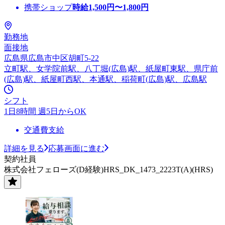
携帯ショップ
時給
1,500
円〜
1,800
円
勤務地
面接地
広島県広島市中区胡町5-22
立町駅、女学院前駅、八丁堀(広島)駅、紙屋町東駅、県庁前
(広島)駅、紙屋町西駅、本通駅、稲荷町(広島)駅、広島駅
シフト
1日8時間 週5日からOK
交通費支給
詳細を見る
応募画面に進む
契約社員
株式会社フェローズ(D経験)HRS_DK_1473_2223T(A)(HRS)