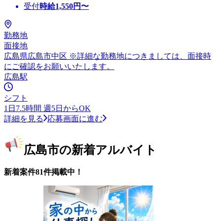
受付
時給
1,550
円〜
勤務地
面接地
広島県広島市中区 ※詳細な勤務地につきましては、面接時
にご確認をお願いいたします。
広島駅
シフト
1日7.5時間 週5日からOK
詳細を見る
応募画面に進む
広島市の新着アルバイト
新着案件81件掲載中！