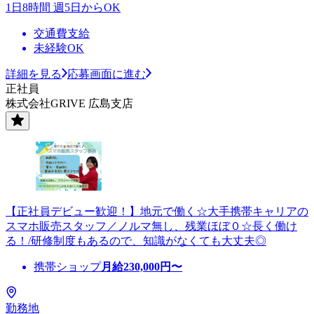
1日8時間 週5日からOK
交通費支給
未経験OK
詳細を見る
応募画面に進む
正社員
株式会社GRIVE 広島支店
【正社員デビュー歓迎！】地元で働く☆大手携帯キャリアの
スマホ販売スタッフ／ノルマ無し、残業ほぼ０☆長く働け
る！/研修制度もあるので、知識がなくても大丈夫◎
携帯ショップ
月給
230,000
円〜
勤務地