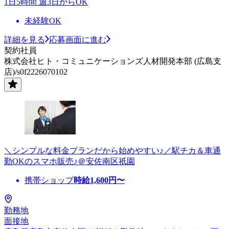
1日5時間 週3日からOK
未経験OK
詳細を見る
応募画面に進む
契約社員
株式会社ヒト・コミュニケーションズ人材開発本部 (広島支
店)/s0f2226070102
＼シンプルな料金プランだから始めやすい♪／駅チカ＆車通
勤OKのスマホ販売♪＠安佐南区祇園
携帯ショップ
時給
1,600
円〜
勤務地
面接地