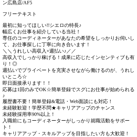
ン広島店/AF5
フリーテキスト
最初に知ってほしい!!シエロの特長♪
幅広くお仕事を紹介している当社！
専任のコーディネーターがあなたの希望をしっかりお伺いし
て、お仕事探しに丁寧に向き合います！
＼＼うれしい高収入×週払い♪／／
高収入でしっかり稼げる！成果に応じたインセンティブも有
り！◎
週払いでプライベートを充実させながら働けるのが、うれし
いところ☆
即日面接承ります！！
応募は1回のみでOK☆簡単登録でスグにお仕事が始められる
♪
履歴書不要！簡単登録&電話・Web面談にも対応！
未経験歓迎！学歴不問★キャリアアップのチャンス
未経験採用率90%以上！
入職前にもコーディネーターがしっかり就職活動をサポー
ト！
キャリアアップ・スキルアップを目指したい方も大歓迎！