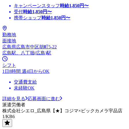
キャンペーンスタッフ
時給
1,850
円〜
受付
時給
1,850
円〜
携帯ショップ
時給
1,850
円〜
勤務地
面接地
広島県広島市中区胡町5-22
広島駅、八丁堀(広島)駅
シフト
1日8時間 週4日からOK
交通費支給
未経験OK
詳細を見る
応募画面に進む
派遣労働者
株式会社シエロ_広島県【★】コジマ×ビックカメラ宇品店
1/KB6