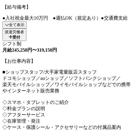
【給与備考】
●入社祝金最大10万円 ●週払OK（規定あり）●交通費支給
全て表示
派遣労働者
受付
シフト制
月給245,250円〜319,150円
【お仕事内容】
■ショップスタッフ/大手家電量販店スタッフ
ドコモショップ／auショップ／ソフトバンクショップ／
楽天モバイルショップ／ワイモバイルショップなどでの携帯
やインターネット販売業務
◇スマホ・タブレットのご紹介
◇料金プランの説明
◇アフターサービス
◇在庫管理・発注
◇ケース・保護シール・アクセサリーなどの付属品案内