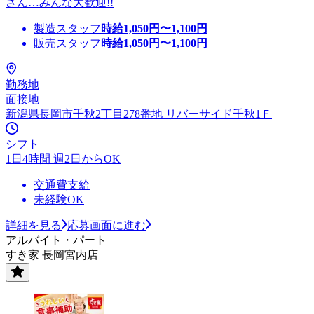
さん…みんな大歓迎!!
製造スタッフ
時給
1,050
円〜
1,100
円
販売スタッフ
時給
1,050
円〜
1,100
円
勤務地
面接地
新潟県長岡市千秋2丁目278番地 リバーサイド千秋1Ｆ
シフト
1日4時間 週2日からOK
交通費支給
未経験OK
詳細を見る
応募画面に進む
アルバイト・パート
すき家 長岡宮内店