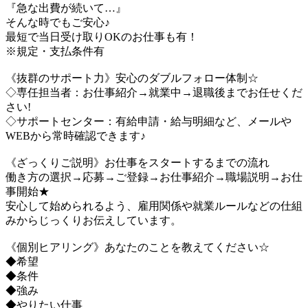
『急な出費が続いて…』
そんな時でもご安心♪
最短で当日受け取りOKのお仕事も有！
※規定・支払条件有
《抜群のサポート力》安心のダブルフォロー体制☆
◇専任担当者：お仕事紹介→就業中→退職後までお任せくだ
さい!
◇サポートセンター：有給申請・給与明細など、メールや
WEBから常時確認できます♪
《ざっくりご説明》お仕事をスタートするまでの流れ
働き方の選択→応募→ご登録→お仕事紹介→職場説明→お仕
事開始★
安心して始められるよう、雇用関係や就業ルールなどの仕組
みからじっくりお伝えしています。
《個別ヒアリング》あなたのことを教えてください☆
◆希望
◆条件
◆強み
◆やりたい仕事