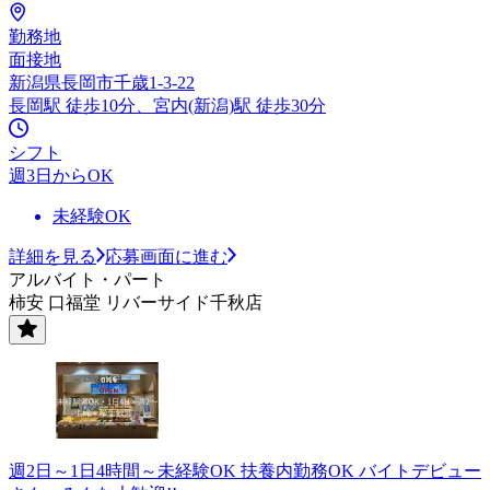
勤務地
面接地
新潟県長岡市千歳1-3-22
長岡駅 徒歩10分、宮内(新潟)駅 徒歩30分
シフト
週3日からOK
未経験OK
詳細を見る
応募画面に進む
アルバイト・パート
柿安 口福堂 リバーサイド千秋店
週2日～1日4時間～未経験OK 扶養内勤務OK バイトデビュー