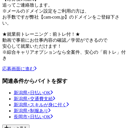
追ってご連絡致します。
※メールのドメイン設定をご利用の方は、
お手数ですが弊社【cam-com.jp】のドメインをご登録下さ
い。
★就業前トレーニング：前トレ付！★
動画で事前にお仕事内容の確認／学習ができるので
安心して就業いただけます！
※綜合キャリアオプションなら全案件、安心の「前トレ」付
き
応募画面に進む
関連条件からバイトを探す
新潟県×日払いOK
新潟県×交通費支給
新潟県×スキルが身に付く
新潟県×制服あり
長岡市×日払いOK