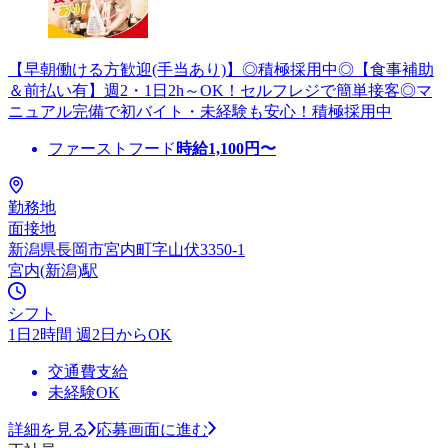
【早朝働ける方歓迎(手当あり)】◎積極採用中◎【食事補助
＆前払い有】週2・1日2h～OK！セルフレジで簡単接客◎マ
ニュアル完備で初バイト・未経験も安心！積極採用中
ファーストフード
時給
1,100
円〜
勤務地
面接地
新潟県長岡市宮内町字山伏3350-1
宮内(新潟)駅
シフト
1日2時間 週2日からOK
交通費支給
未経験OK
詳細を見る
応募画面に進む