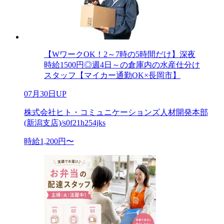
【WワークOK！2～7時の5時間だけ】深夜
時給1500円◎週4日～の倉庫内の水産仕分け
スタッフ【マイカー通勤OK×長岡市】
07月30日UP
株式会社ヒト・コミュニケーションズ人材開発本部
(新潟支店)/s0f21h254jks
時給1,200円〜