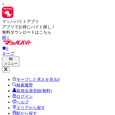
×
マッハバイトアプリ
アプリでお得にバイト探し！
無料ダウンロードはこちら
開く
0
キープ
メニュー
キープした求人を見る
0
検索履歴
新規会員登録(無料)
ログイン
ヘルプ
エリアから探す
駅から探す