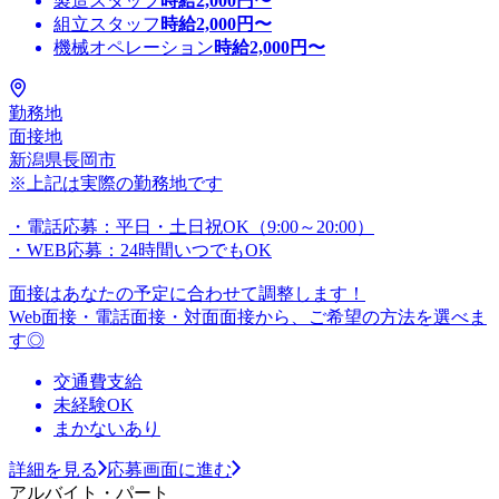
製造スタッフ
時給
2,000
円〜
組立スタッフ
時給
2,000
円〜
機械オペレーション
時給
2,000
円〜
勤務地
面接地
新潟県長岡市
※上記は実際の勤務地です
・電話応募：平日・土日祝OK（9:00～20:00）
・WEB応募：24時間いつでもOK
面接はあなたの予定に合わせて調整します！
Web面接・電話面接・対面面接から、ご希望の方法を選べま
す◎
交通費支給
未経験OK
まかないあり
詳細を見る
応募画面に進む
アルバイト・パート