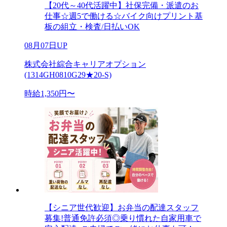
【20代～40代活躍中】社保完備・派遣のお
仕事☆週5で働ける☆バイク向けプリント基
板の組立・検査/日払いOK
08月07日UP
株式会社綜合キャリアオプション
(1314GH0810G29★20-S)
時給1,350円〜
【シニア世代歓迎】お弁当の配達スタッフ
募集!普通免許必須◎乗り慣れた自家用車で