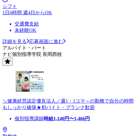
シフト
1日6時間 週4日からOK
交通費支給
未経験OK
詳細を見る
応募画面に進む
アルバイト・パート
ナビ個別指導学院 長岡西校
＼健康経営認定優良法人／週1・1コマ～の勤務で自分の時間
もしっかり確保★初バイト・ブランク歓迎
個別指導講師
時給
1,140
円〜
1,466
円