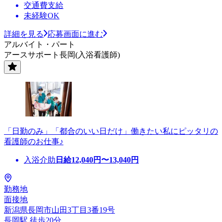
交通費支給
未経験OK
詳細を見る
応募画面に進む
アルバイト・パート
アースサポート長岡(入浴看護師)
「日勤のみ」「都合のいい日だけ」働きたい私にピッタリの
看護師のお仕事♪
入浴介助
日給
12,040
円〜
13,040
円
勤務地
面接地
新潟県長岡市山田3丁目3番19号
長岡駅 徒歩20分