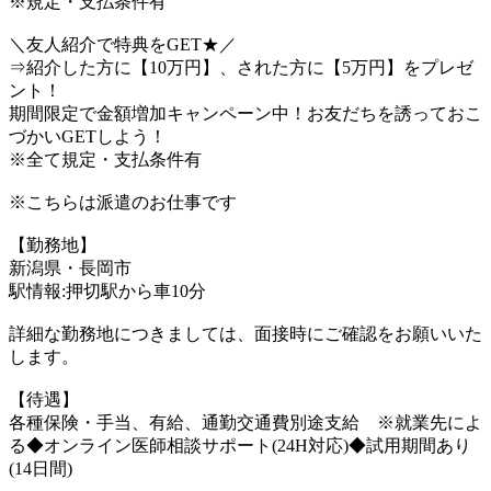
※規定・支払条件有
＼友人紹介で特典をGET★／
⇒紹介した方に【10万円】、された方に【5万円】をプレゼ
ント！
期間限定で金額増加キャンペーン中！お友だちを誘っておこ
づかいGETしよう！
※全て規定・支払条件有
※こちらは派遣のお仕事です
【勤務地】
新潟県・長岡市
駅情報:押切駅から車10分
詳細な勤務地につきましては、面接時にご確認をお願いいた
します。
【待遇】
各種保険・手当、有給、通勤交通費別途支給 ※就業先によ
る◆オンライン医師相談サポート(24H対応)◆試用期間あり
(14日間)