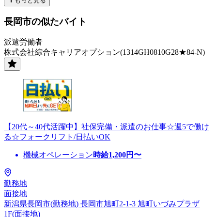
もっと見る
長岡市の似たバイト
派遣労働者
株式会社綜合キャリアオプション(1314GH0810G28★84-N)
【20代～40代活躍中】社保完備・派遣のお仕事☆週5で働け
る☆フォークリフト/日払いOK
機械オペレーション
時給
1,200
円〜
勤務地
面接地
新潟県長岡市(勤務地) 長岡市旭町2-1-3 旭町いづみプラザ
1F(面接地)