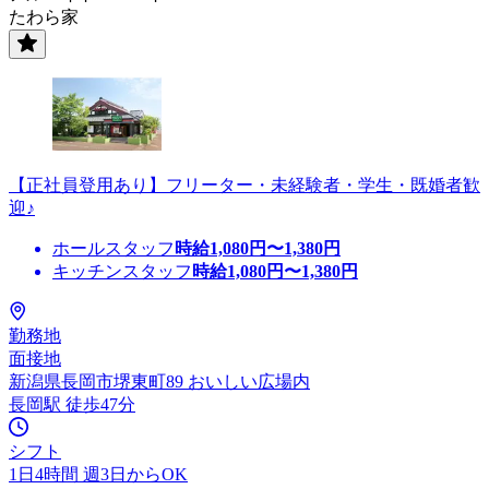
たわら家
【正社員登用あり】フリーター・未経験者・学生・既婚者歓
迎♪
ホールスタッフ
時給
1,080
円〜
1,380
円
キッチンスタッフ
時給
1,080
円〜
1,380
円
勤務地
面接地
新潟県長岡市堺東町89 おいしい広場内
長岡駅 徒歩47分
シフト
1日4時間 週3日からOK