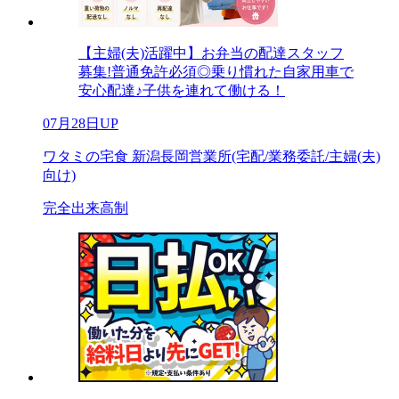
【主婦(夫)活躍中】お弁当の配達スタッフ
募集!普通免許必須◎乗り慣れた自家用車で
安心配達♪子供を連れて働ける！
07月28日UP
ワタミの宅食 新潟長岡営業所(宅配/業務委託/主婦(夫)
向け)
完全出来高制