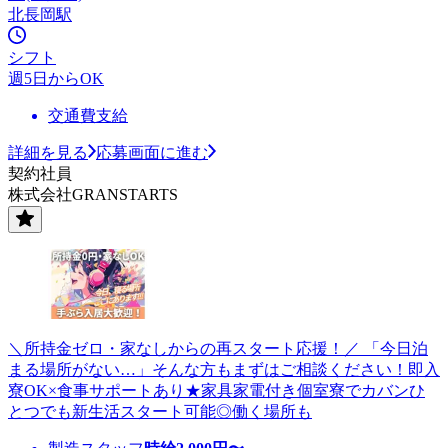
北長岡駅
シフト
週5日からOK
交通費支給
詳細を見る
応募画面に進む
契約社員
株式会社GRANSTARTS
＼所持金ゼロ・家なしからの再スタート応援！／ 「今日泊
まる場所がない…」そんな方もまずはご相談ください！即入
寮OK×食事サポートあり★家具家電付き個室寮でカバンひ
とつでも新生活スタート可能◎働く場所も