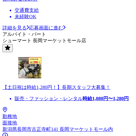
交通費支給
未経験OK
詳細を見る
応募画面に進む
アルバイト・パート
シューマート 長岡マーケットモール店
【土日祝は時給1,280円！】長期スタッフ大募集！
販売・ファッション・レンタル
時給
1,080
円〜
1,280
円
勤務地
面接地
新潟県長岡市古正寺町141 長岡マーケットモール内