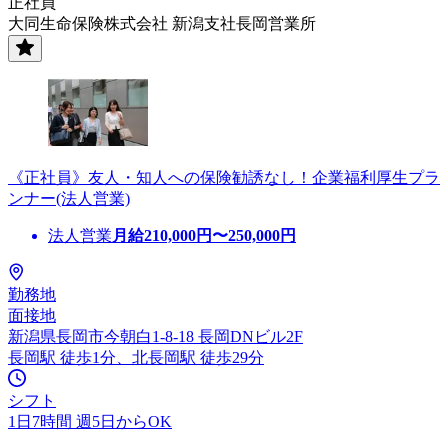
正社員
大同生命保険株式会社 新潟支社長岡営業所
《正社員》友人・知人への保険勧誘なし！企業福利厚生プラ
ンナー(法人営業)
法人営業
月給
210,000
円〜
250,000
円
勤務地
面接地
新潟県長岡市今朝白1-8-18 長岡DNビル2F
長岡駅 徒歩1分、北長岡駅 徒歩29分
シフト
1日7時間 週5日からOK