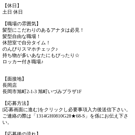
【休日】
土日 休日
【職場の雰囲気】
髪型にこだわりのあるアナタは必見！
髪型自由な職場！
休憩室で自分タイム！
のんびりスマホチェック♪
持ち物が多いあなたにもぴったり☆
ロッカー付き職場♪
【面接地】
長岡店
長岡市旭町2-1-3 旭町いづみプラザ1F
【応募方法】
[応募画面に進む]をクリックし必要事項入力後送信下さい。
ご連絡の際は「1314GH0810G28★68-S」を係にお伝え下さ
い。
【応募後の流れ】