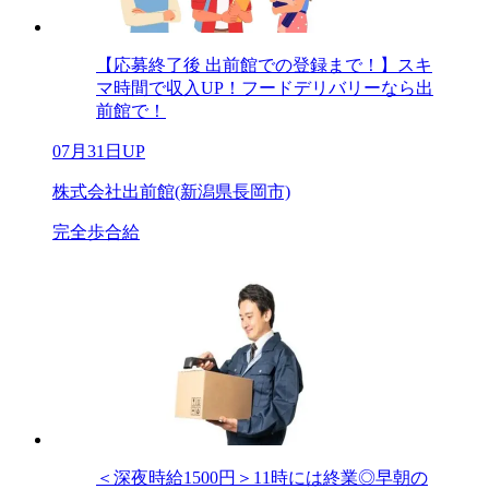
【応募終了後 出前館での登録まで！】スキ
マ時間で収入UP！フードデリバリーなら出
前館で！
07月31日UP
株式会社出前館(新潟県長岡市)
完全歩合給
＜深夜時給1500円＞11時には終業◎早朝の