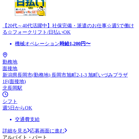
【20代～40代活躍中】社保完備・派遣のお仕事☆週5で働け
る☆フォークリフト/日払いOK
機械オペレーション
時給
1,200
円〜
勤務地
面接地
新潟県長岡市(勤務地) 長岡市旭町2-1-3 旭町いづみプラザ
1F(面接地)
北長岡駅
シフト
週5日からOK
交通費支給
詳細を見る
応募画面に進む
アルバイト・パート