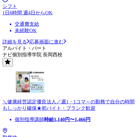
シフト
1日6時間 週4日からOK
交通費支給
未経験OK
詳細を見る
応募画面に進む
アルバイト・パート
ナビ個別指導学院 長岡西校
＼健康経営認定優良法人／週1・1コマ～の勤務で自分の時間
もしっかり確保★初バイト・ブランク歓迎
個別指導講師
時給
1,140
円〜
1,466
円