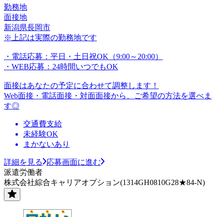
勤務地
面接地
新潟県長岡市
※上記は実際の勤務地です
・電話応募：平日・土日祝OK（9:00～20:00）
・WEB応募：24時間いつでもOK
面接はあなたの予定に合わせて調整します！
Web面接・電話面接・対面面接から、ご希望の方法を選べま
す◎
交通費支給
未経験OK
まかないあり
詳細を見る
応募画面に進む
派遣労働者
株式会社綜合キャリアオプション(1314GH0810G28★84-N)