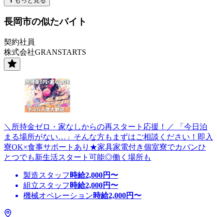
もっと見る
長岡市の似たバイト
契約社員
株式会社GRANSTARTS
＼所持金ゼロ・家なしからの再スタート応援！／ 「今日泊
まる場所がない…」そんな方もまずはご相談ください！即入
寮OK×食事サポートあり★家具家電付き個室寮でカバンひ
とつでも新生活スタート可能◎働く場所も
製造スタッフ
時給
2,000
円〜
組立スタッフ
時給
2,000
円〜
機械オペレーション
時給
2,000
円〜