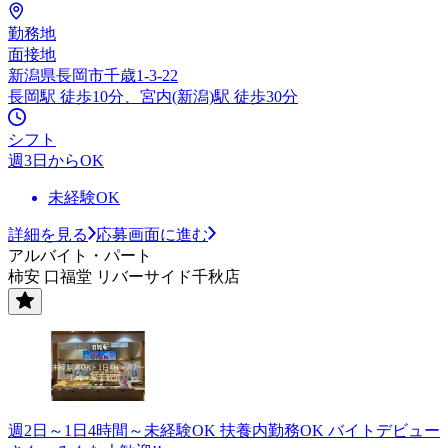
勤務地
面接地
新潟県長岡市千歳1-3-22
長岡駅 徒歩10分、宮内(新潟)駅 徒歩30分
シフト
週3日からOK
未経験OK
詳細を見る
応募画面に進む
アルバイト・パート
柿安 口福堂 リバーサイド千秋店
週2日～1日4時間～未経験OK 扶養内勤務OK バイトデビュー