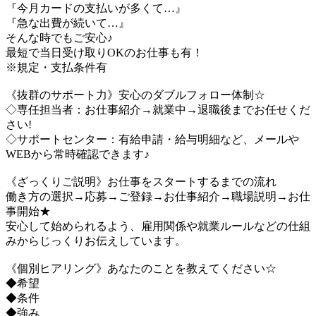
『今月カードの支払いが多くて…』
『急な出費が続いて…』
そんな時でもご安心♪
最短で当日受け取りOKのお仕事も有！
※規定・支払条件有
《抜群のサポート力》安心のダブルフォロー体制☆
◇専任担当者：お仕事紹介→就業中→退職後までお任せくだ
さい!
◇サポートセンター：有給申請・給与明細など、メールや
WEBから常時確認できます♪
《ざっくりご説明》お仕事をスタートするまでの流れ
働き方の選択→応募→ご登録→お仕事紹介→職場説明→お仕
事開始★
安心して始められるよう、雇用関係や就業ルールなどの仕組
みからじっくりお伝えしています。
《個別ヒアリング》あなたのことを教えてください☆
◆希望
◆条件
◆強み