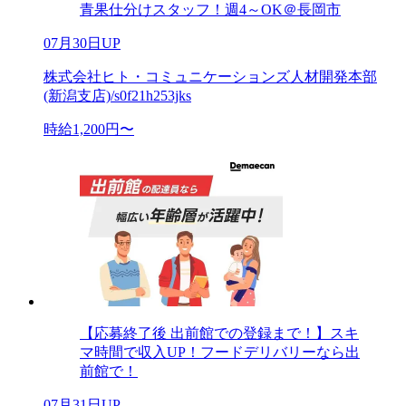
青果仕分けスタッフ！週4～OK＠長岡市
07月30日UP
株式会社ヒト・コミュニケーションズ人材開発本部
(新潟支店)/s0f21h253jks
時給1,200円〜
【応募終了後 出前館での登録まで！】スキ
マ時間で収入UP！フードデリバリーなら出
前館で！
07月31日UP