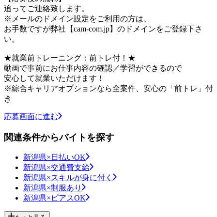
追ってご連絡致します。
※メールのドメイン設定をご利用の方は、
お手数ですが弊社【cam-com.jp】のドメインをご登録下さ
い。
★就業前トレーニング：前トレ付！★
動画で事前にお仕事内容の確認／学習ができるので
安心して就業いただけます！
※綜合キャリアオプションなら全案件、安心の「前トレ」付
き
応募画面に進む
関連条件からバイトを探す
新潟県×日払いOK
新潟県×交通費支給
新潟県×スキルが身に付く
新潟県×制服あり
新潟県×ピアスOK