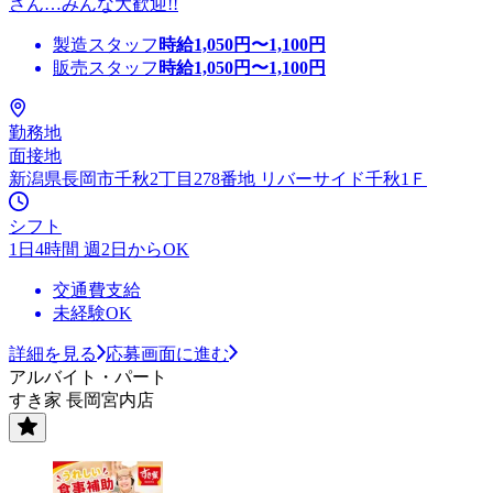
さん…みんな大歓迎!!
製造スタッフ
時給
1,050
円〜
1,100
円
販売スタッフ
時給
1,050
円〜
1,100
円
勤務地
面接地
新潟県長岡市千秋2丁目278番地 リバーサイド千秋1Ｆ
シフト
1日4時間 週2日からOK
交通費支給
未経験OK
詳細を見る
応募画面に進む
アルバイト・パート
すき家 長岡宮内店