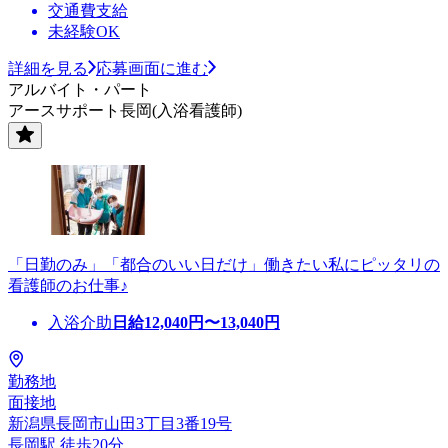
交通費支給
未経験OK
詳細を見る
応募画面に進む
アルバイト・パート
アースサポート長岡(入浴看護師)
「日勤のみ」「都合のいい日だけ」働きたい私にピッタリの
看護師のお仕事♪
入浴介助
日給
12,040
円〜
13,040
円
勤務地
面接地
新潟県長岡市山田3丁目3番19号
長岡駅 徒歩20分