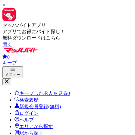
×
マッハバイトアプリ
アプリでお得にバイト探し！
無料ダウンロードはこちら
開く
0
キープ
メニュー
キープした求人を見る
0
検索履歴
新規会員登録(無料)
ログイン
ヘルプ
エリアから探す
駅から探す