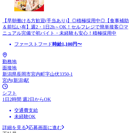
【早朝働ける方歓迎(手当あり)】◎積極採用中◎【食事補助
＆前払い有】週2・1日2h～OK！セルフレジで簡単接客◎マ
ニュアル完備で初バイト・未経験も安心！積極採用中
ファーストフード
時給
1,100
円〜
勤務地
面接地
新潟県長岡市宮内町字山伏3350-1
宮内(新潟)駅
シフト
1日2時間 週2日からOK
交通費支給
未経験OK
詳細を見る
応募画面に進む