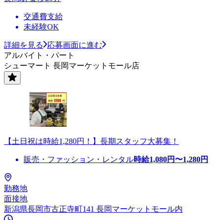
交通費支給
未経験OK
詳細を見る
応募画面に進む
アルバイト・パート
シューマート 長岡マーケットモール店
【土日祝は時給1,280円！】長期スタッフ大募集！
販売・ファッション・レンタル
時給
1,080
円〜
1,280
円
勤務地
面接地
新潟県長岡市古正寺町141 長岡マーケットモール内