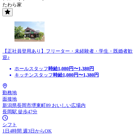
たわら家
【正社員登用あり】フリーター・未経験者・学生・既婚者歓
迎♪
ホールスタッフ
時給
1,080
円〜
1,380
円
キッチンスタッフ
時給
1,080
円〜
1,380
円
勤務地
面接地
新潟県長岡市堺東町89 おいしい広場内
長岡駅 徒歩47分
シフト
1日4時間 週3日からOK