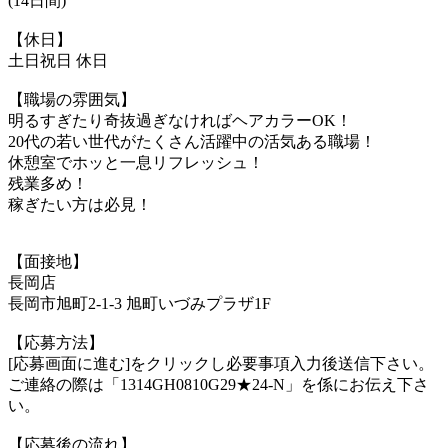
(14日間)
【休日】
土日祝日 休日
【職場の雰囲気】
明るすぎたり奇抜過ぎなければヘアカラーOK！
20代の若い世代がたくさん活躍中の活気ある職場！
休憩室でホッと一息リフレッシュ！
残業多め！
稼ぎたい方は必見！
【面接地】
長岡店
長岡市旭町2-1-3 旭町いづみプラザ1F
【応募方法】
[応募画面に進む]をクリックし必要事項入力後送信下さい。
ご連絡の際は「1314GH0810G29★24-N」を係にお伝え下さ
い。
【応募後の流れ】