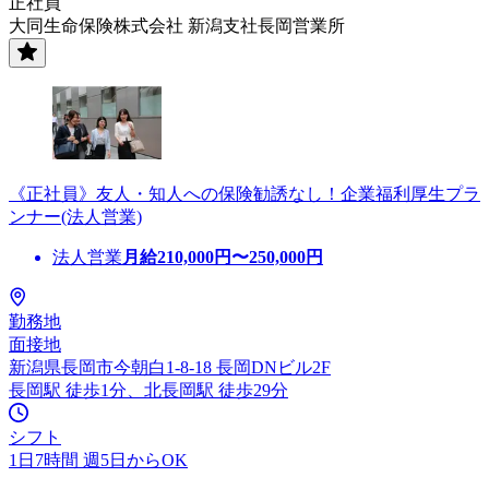
正社員
大同生命保険株式会社 新潟支社長岡営業所
《正社員》友人・知人への保険勧誘なし！企業福利厚生プラ
ンナー(法人営業)
法人営業
月給
210,000
円〜
250,000
円
勤務地
面接地
新潟県長岡市今朝白1-8-18 長岡DNビル2F
長岡駅 徒歩1分、北長岡駅 徒歩29分
シフト
1日7時間 週5日からOK