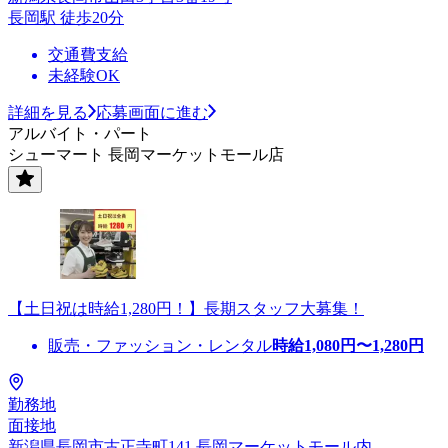
長岡駅 徒歩20分
交通費支給
未経験OK
詳細を見る
応募画面に進む
アルバイト・パート
シューマート 長岡マーケットモール店
【土日祝は時給1,280円！】長期スタッフ大募集！
販売・ファッション・レンタル
時給
1,080
円〜
1,280
円
勤務地
面接地
新潟県長岡市古正寺町141 長岡マーケットモール内