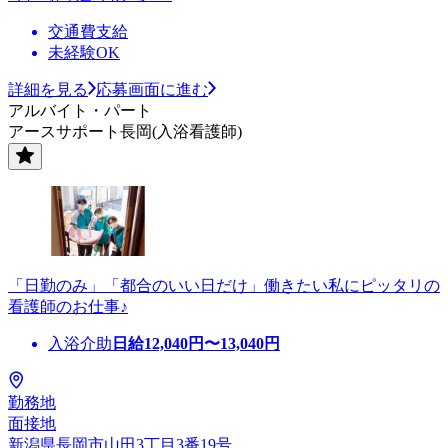
交通費支給
未経験OK
詳細を見る
応募画面に進む
アルバイト・パート
アースサポート長岡(入浴看護師)
「日勤のみ」「都合のいい日だけ」働きたい私にピッタリの
看護師のお仕事♪
入浴介助
日給
12,040
円〜
13,040
円
勤務地
面接地
新潟県長岡市山田3丁目3番19号