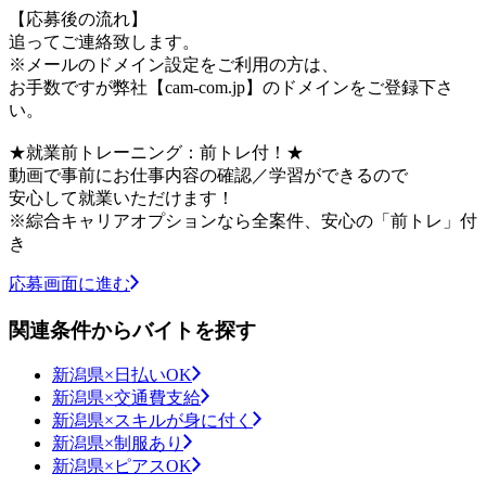
【応募後の流れ】
追ってご連絡致します。
※メールのドメイン設定をご利用の方は、
お手数ですが弊社【cam-com.jp】のドメインをご登録下さ
い。
★就業前トレーニング：前トレ付！★
動画で事前にお仕事内容の確認／学習ができるので
安心して就業いただけます！
※綜合キャリアオプションなら全案件、安心の「前トレ」付
き
応募画面に進む
関連条件からバイトを探す
新潟県×日払いOK
新潟県×交通費支給
新潟県×スキルが身に付く
新潟県×制服あり
新潟県×ピアスOK