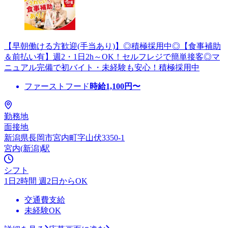
【早朝働ける方歓迎(手当あり)】◎積極採用中◎【食事補助
＆前払い有】週2・1日2h～OK！セルフレジで簡単接客◎マ
ニュアル完備で初バイト・未経験も安心！積極採用中
ファーストフード
時給
1,100
円〜
勤務地
面接地
新潟県長岡市宮内町字山伏3350-1
宮内(新潟)駅
シフト
1日2時間 週2日からOK
交通費支給
未経験OK