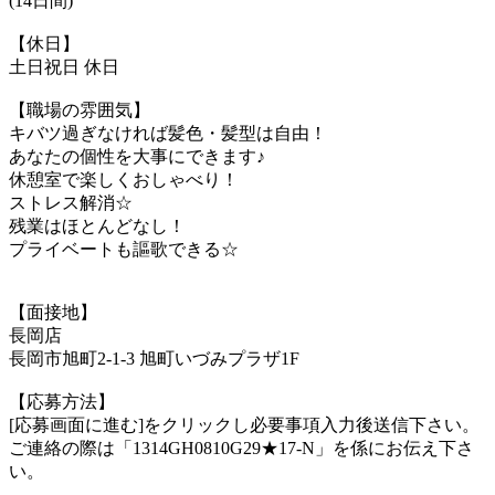
(14日間)
【休日】
土日祝日 休日
【職場の雰囲気】
キバツ過ぎなければ髪色・髪型は自由！
あなたの個性を大事にできます♪
休憩室で楽しくおしゃべり！
ストレス解消☆
残業はほとんどなし！
プライベートも謳歌できる☆
【面接地】
長岡店
長岡市旭町2-1-3 旭町いづみプラザ1F
【応募方法】
[応募画面に進む]をクリックし必要事項入力後送信下さい。
ご連絡の際は「1314GH0810G29★17-N」を係にお伝え下さ
い。