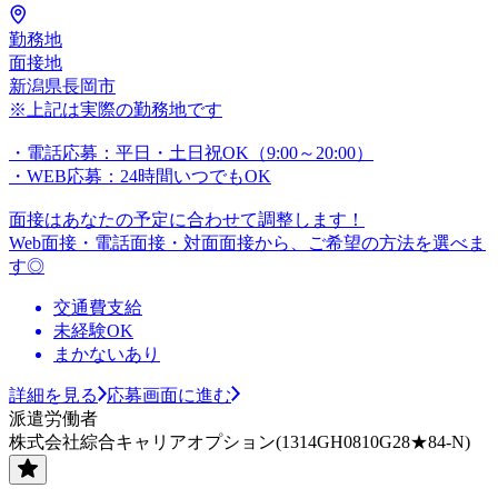
勤務地
面接地
新潟県長岡市
※上記は実際の勤務地です
・電話応募：平日・土日祝OK（9:00～20:00）
・WEB応募：24時間いつでもOK
面接はあなたの予定に合わせて調整します！
Web面接・電話面接・対面面接から、ご希望の方法を選べま
す◎
交通費支給
未経験OK
まかないあり
詳細を見る
応募画面に進む
派遣労働者
株式会社綜合キャリアオプション(1314GH0810G28★84-N)