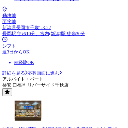
勤務地
面接地
新潟県長岡市千歳1-3-22
長岡駅 徒歩10分、宮内(新潟)駅 徒歩30分
シフト
週3日からOK
未経験OK
詳細を見る
応募画面に進む
アルバイト・パート
柿安 口福堂 リバーサイド千秋店