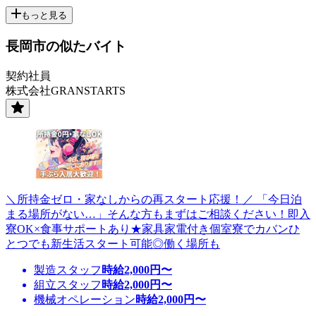
もっと見る
長岡市の似たバイト
契約社員
株式会社GRANSTARTS
＼所持金ゼロ・家なしからの再スタート応援！／ 「今日泊
まる場所がない…」そんな方もまずはご相談ください！即入
寮OK×食事サポートあり★家具家電付き個室寮でカバンひ
とつでも新生活スタート可能◎働く場所も
製造スタッフ
時給
2,000
円〜
組立スタッフ
時給
2,000
円〜
機械オペレーション
時給
2,000
円〜