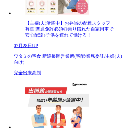
【主婦(夫)活躍中】お弁当の配達スタッフ
募集!普通免許必須◎乗り慣れた自家用車で
安心配達♪子供を連れて働ける！
07月28日UP
ワタミの宅食 新潟長岡営業所(宅配/業務委託/主婦(夫)
向け)
完全出来高制