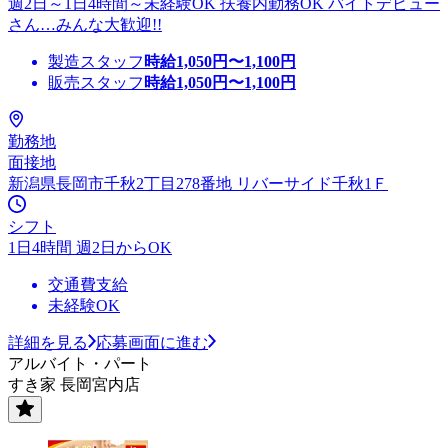
週2日～1日4時間～未経験OK 扶養内勤務OK バイトデビュー
さん…みんな大歓迎!!
製造スタッフ
時給
1,050
円〜
1,100
円
販売スタッフ
時給
1,050
円〜
1,100
円
勤務地
面接地
新潟県長岡市千秋2丁目278番地 リバーサイド千秋1Ｆ
シフト
1日4時間 週2日からOK
交通費支給
未経験OK
詳細を見る
応募画面に進む
アルバイト・パート
すき家 長岡宮内店