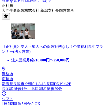
詳細を見る
応募画面に進む
正社員
大同生命保険株式会社 新潟支社長岡営業所
《正社員》友人・知人への保険勧誘なし！企業福利厚生プラ
ンナー(法人営業)
法人営業
月給
210,000
円〜
250,000
円
勤務地
面接地
新潟県長岡市今朝白1-8-18 長岡DNビル2F
長岡駅 徒歩1分、北長岡駅 徒歩29分
シフト
1日7時間 週5日からOK