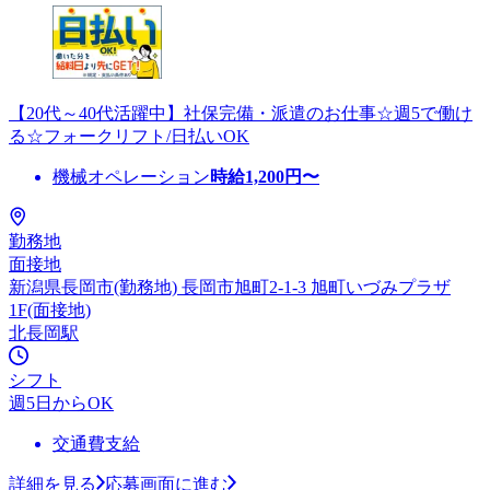
【20代～40代活躍中】社保完備・派遣のお仕事☆週5で働け
る☆フォークリフト/日払いOK
機械オペレーション
時給
1,200
円〜
勤務地
面接地
新潟県長岡市(勤務地) 長岡市旭町2-1-3 旭町いづみプラザ
1F(面接地)
北長岡駅
シフト
週5日からOK
交通費支給
詳細を見る
応募画面に進む