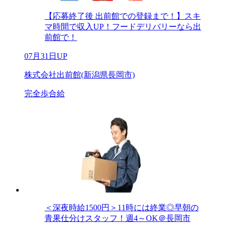
【応募終了後 出前館での登録まで！】スキ
マ時間で収入UP！フードデリバリーなら出
前館で！
07月31日UP
株式会社出前館(新潟県長岡市)
完全歩合給
＜深夜時給1500円＞11時には終業◎早朝の
青果仕分けスタッフ！週4～OK＠長岡市