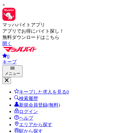
×
マッハバイトアプリ
アプリでお得にバイト探し！
無料ダウンロードはこちら
開く
0
キープ
メニュー
キープした求人を見る
0
検索履歴
新規会員登録(無料)
ログイン
ヘルプ
エリアから探す
駅から探す