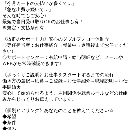
『今月カードの支払いが多くて…』
『急な出費が続いて…』
そんな時でもご安心♪
最短で当日受け取りOKのお仕事も有！
※規定・支払条件有
《抜群のサポート力》安心のダブルフォロー体制☆
◇専任担当者：お仕事紹介→就業中→退職後までお任せくだ
さい!
◇サポートセンター：有給申請・給与明細など、メールや
WEBから常時確認できます♪
《ざっくりご説明》お仕事をスタートするまでの流れ
働き方の選択→応募→ご登録→お仕事紹介→職場説明→お仕
事開始★
安心して始められるよう、雇用関係や就業ルールなどの仕組
みからじっくりお伝えしています。
《個別ヒアリング》あなたのことを教えてください☆
◆希望
◆条件
◆強み