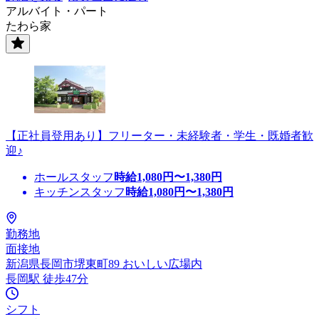
アルバイト・パート
たわら家
【正社員登用あり】フリーター・未経験者・学生・既婚者歓
迎♪
ホールスタッフ
時給
1,080
円〜
1,380
円
キッチンスタッフ
時給
1,080
円〜
1,380
円
勤務地
面接地
新潟県長岡市堺東町89 おいしい広場内
長岡駅 徒歩47分
シフト