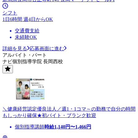
シフト
1日6時間 週4日からOK
交通費支給
未経験OK
詳細を見る
応募画面に進む
アルバイト・パート
ナビ個別指導学院 長岡西校
＼健康経営認定優良法人／週1・1コマ～の勤務で自分の時間
もしっかり確保★初バイト・ブランク歓迎
個別指導講師
時給
1,140
円〜
1,466
円