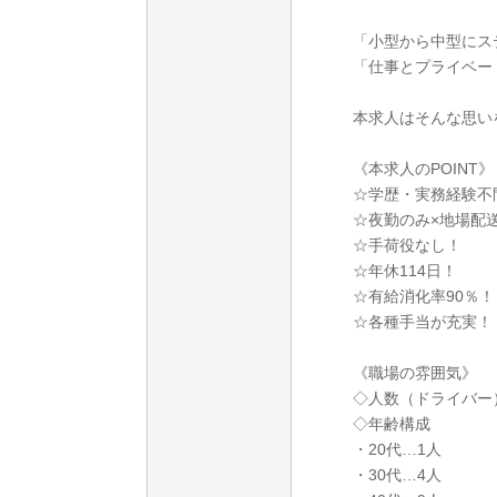
「小型から中型にス
「仕事とプライベー
本求人はそんな思い
《本求人のPOINT》
☆学歴・実務経験不
☆夜勤のみ×地場配
☆手荷役なし！
☆年休114日！
☆有給消化率90％！
☆各種手当が充実！
《職場の雰囲気》
◇人数（ドライバー
◇年齢構成
・20代…1人
・30代…4人