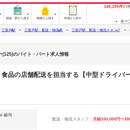
186,295件
の
す
路線・駅から探す
職種から探す
特徴から探す
キー
三室戸駅
三室戸駅、配送・物流系
三室戸駅、配送・物流スタッフ
(125)のバイト・パート求人情報
日》食品の店舗配送を担当する【中型ドライバ
給与
配送・物流スタッフ：
月給330,000円〜39